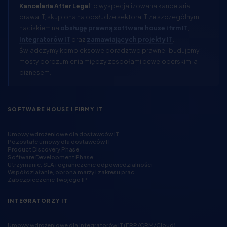
Kancelaria After Legal
to wyspecjalizowana kancelaria
prawa IT, skupiona na obsłudze sektora IT ze szczególnym
naciskiem na
obsługę prawną software house i firm IT
,
Integratorów IT
oraz
zamawiających projekty IT
.
Świadczymy kompleksowe doradztwo prawne i budujemy
mosty porozumienia między zespołami deweloperskimi a
biznesem.
SOFTWARE HOUSE I FIRMY IT
Umowy wdrożeniowe dla dostawców IT
Pozostałe umowy dla dostawców IT
Product Discovery Phase
Software Development Phase
Utrzymanie, SLA i ograniczenie odpowiedzialności
Współdziałanie, obrona marży i zakresu prac
Zabezpieczenie Twojego IP
INTEGRATORZY IT
Umowy wdrożeniowe dla Integratorów IT (ERP/CRM/Cloud)