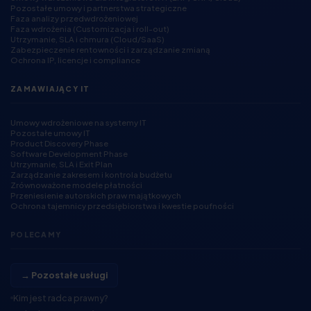
Pozostałe umowy i partnerstwa strategiczne
Faza analizy przedwdrożeniowej
Faza wdrożenia (Customizacja i roll-out)
Utrzymanie, SLA i chmura (Cloud/SaaS)
Zabezpieczenie rentowności i zarządzanie zmianą
Ochrona IP, licencje i compliance
ZAMAWIAJĄCY IT
Umowy wdrożeniowe na systemy IT
Pozostałe umowy IT
Product Discovery Phase
Software Development Phase
Utrzymanie, SLA i Exit Plan
Zarządzanie zakresem i kontrola budżetu
Zrównoważone modele płatności
Przeniesienie autorskich praw majątkowych
Ochrona tajemnicy przedsiębiorstwa i kwestie poufności
POLECAMY
→ Pozostałe usługi
Kim jest radca prawny?