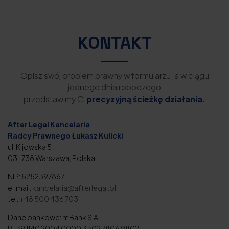
KONTAKT
Opisz swój problem prawny w formularzu, a w ciągu
jednego dnia roboczego
przedstawimy Ci
precyzyjną ścieżkę działania.
After Legal Kancelaria
Radcy Prawnego Łukasz Kulicki
ul. Kijowska 5
03-738 Warszawa, Polska
NIP: 5252397867
e-mail:
kancelaria@afterlegal.pl
tel.
+48 500 436 703
Dane bankowe: mBank S.A.
PL39 1140 2004 0000 3302 7806 9802