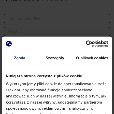
Zgoda
Szczegóły
O plikach cookies
Niniejsza strona korzysta z plików cookie
Wyrażam zgodę na przetwarzanie danych osobowych w celu
Wykorzystujemy pliki cookie do spersonalizowania treści
umożliwienia kontaktu ze mną. Dane osobowe będą
przetwarzane zgodnie z
polityką prywatności
i reklam, aby oferować funkcje społecznościowe i
analizować ruch w naszej witrynie. Informacje o tym, jak
WYŚLIJ ZAPYTANIE »
korzystasz z naszej witryny, udostępniamy partnerom
społecznościowym, reklamowym i analitycznym.