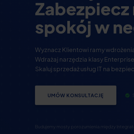
Zabezpiecz 
spokój w n
Wyznacz Klientowi ramy wdrożenia
Wdrażaj narzędzia klasy Enterpris
Skaluj sprzedaż usług IT na bezp
UMÓW KONSULTACJĘ
Budujemy mosty porozumienia między Integrato