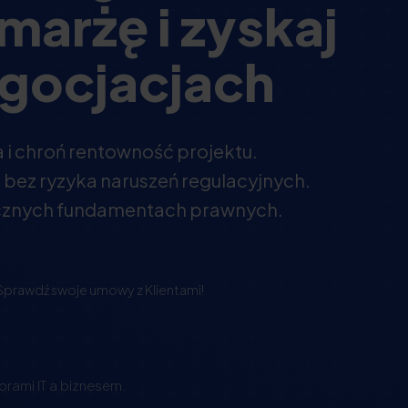
marżę i zyskaj
egocjacjach
 i chroń rentowność projektu.
e bez ryzyka naruszeń regulacyjnych.
iecznych fundamentach prawnych.
Sprawdź swoje umowy z Klientami!
rami IT a biznesem.