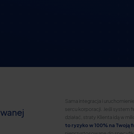
Sama integracja i uruchomieni
sercu korporacji. Jeśli system
owanej
działać, straty Klienta idą w mil
to ryzyko w 100% na Twoją f
nieprzystosowane do specyfi