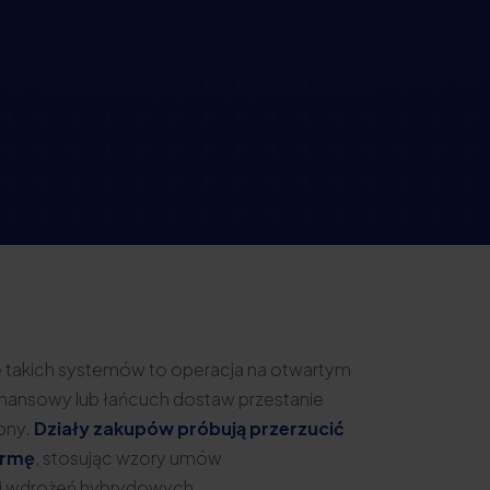
e takich systemów to operacja na otwartym
 finansowy lub łańcuch dostaw przestanie
iony.
Działy zakupów próbują przerzucić
irmę
, stosując wzory umów
ki wdrożeń hybrydowych.