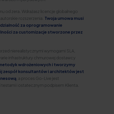
mu od zera. Wdrażasz licencje globalnego
 autorskie rozszerzenia.
Twoja umowa musi
edzialność za oprogramowanie
ności za customizacje stworzone przez
rzed nierealistycznymi wymogami SLA,
arie infrastruktury chmurowej dostawcy
 metodyk wdrożeniowych i tworzymy
 zespół konsultantów i architektów jest
znesową
, a proces Go-Live jest
testami i ostatecznym podpisem Klienta.