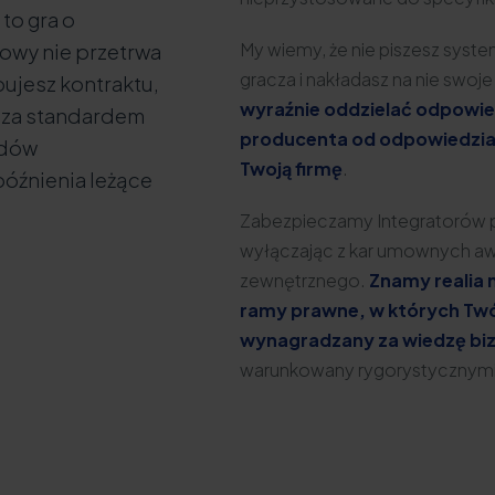
to gra o
My wiemy, że nie piszesz syste
owy nie przetrwa
gracza i nakładasz na nie swoje
bujesz kontraktu,
wyraźnie oddzielać odpowi
oza standardem
producenta od odpowiedzial
ędów
Twoją firmę
.
późnienia leżące
Zabezpieczamy Integratorów p
wyłączając z kar umownych aw
zewnętrznego.
Znamy realia
ramy prawne, w których Twój
wynagradzany za wiedzę bi
warunkowany rygorystycznymi 