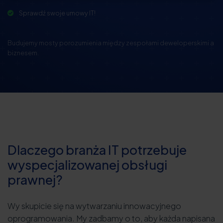
Sprawdź swoje umowy IT!
Budujemy mosty porozumienia między zespołami deweloperskimi a
biznesem.
Dlaczego branża IT potrzebuje
wyspecjalizowanej obsługi
prawnej?
Wy skupicie się na wytwarzaniu innowacyjnego
oprogramowania. My zadbamy o to, aby każda napisana