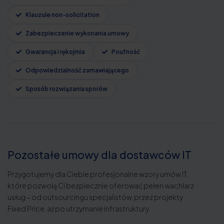
Klauzule non-solicitation
Zabezpieczenie wykonania umowy
Gwarancja i rękojmia
Poufność
Odpowiedzialność zamawiającego
Sposób rozwiązania sporów
Pozostałe umowy dla dostawców IT
Przygotujemy dla Ciebie profesjonalne wzory umów IT,
które pozwolą Ci bezpiecznie oferować pełen wachlarz
usług – od outsourcingu specjalistów, przez projekty
Fixed Price, aż po utrzymanie infrastruktury.