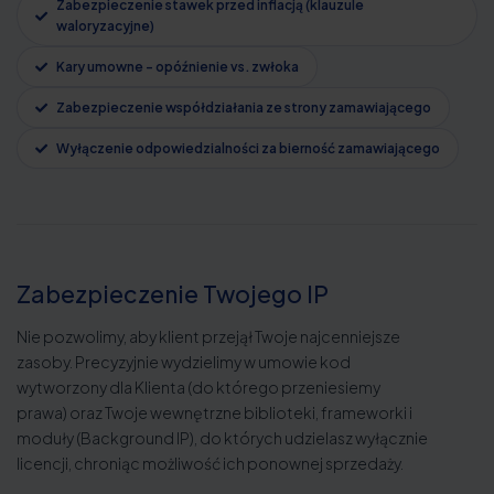
Zabezpieczenie stawek przed inflacją (klauzule
waloryzacyjne)
Kary umowne - opóźnienie vs. zwłoka
Zabezpieczenie współdziałania ze strony zamawiającego
Wyłączenie odpowiedzialności za bierność zamawiającego
Zabezpieczenie Twojego IP
Nie pozwolimy, aby klient przejął Twoje najcenniejsze
zasoby. Precyzyjnie wydzielimy w umowie kod
wytworzony dla Klienta (do którego przeniesiemy
prawa) oraz Twoje wewnętrzne biblioteki, frameworki i
moduły (Background IP), do których udzielasz wyłącznie
licencji, chroniąc możliwość ich ponownej sprzedaży.