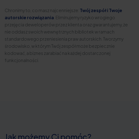
Chronimy to, co masz najcenniejsze:
Twój zespół i Twoje
autorskie rozwiązania
. Eliminujemy ryzyko wrogiego
przejęcia deweloperów przez klienta oraz gwarantujemy, że
nie oddasz swoich wewnętrznych bibliotek w ramach
standardowego przeniesienia praw autorskich. Tworzymy
środowisko, w którym Twój zespół może bezpiecznie
kodować, a biznes zarabiać na każdej dostarczonej
funkcjonalności.
Jak możemy Ci pomóc?