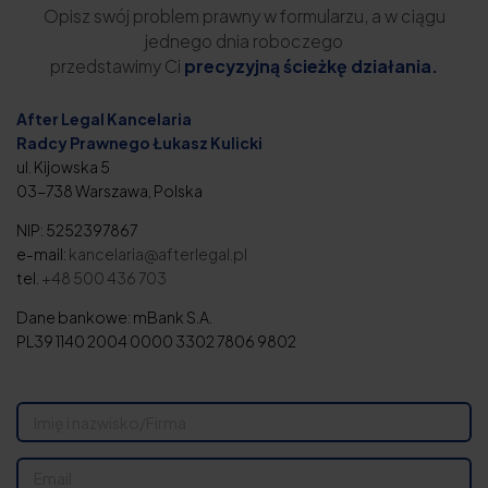
Opisz swój problem prawny w formularzu, a w ciągu
jednego dnia roboczego
przedstawimy Ci
precyzyjną ścieżkę działania.
After Legal Kancelaria
Radcy Prawnego Łukasz Kulicki
ul. Kijowska 5
03-738 Warszawa, Polska
NIP: 5252397867
e-mail:
kancelaria@afterlegal.pl
tel.
+48 500 436 703
Dane bankowe: mBank S.A.
PL39 1140 2004 0000 3302 7806 9802