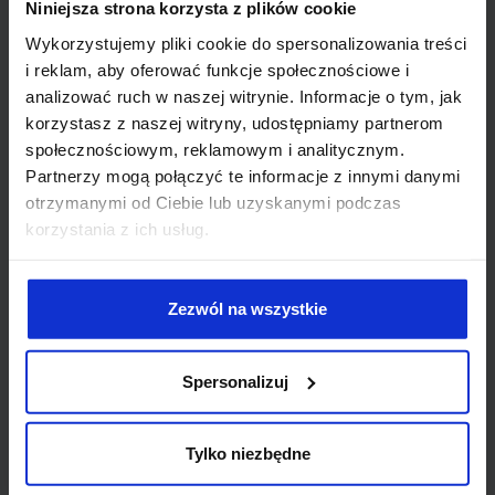
Zawieszenie przekazania kodu źródłowego do momentu
Niniejsza strona korzysta z plików cookie
zapłaty
Wykorzystujemy pliki cookie do spersonalizowania treści
Warunkowy dostęp do repozytorium
i reklam, aby oferować funkcje społecznościowe i
analizować ruch w naszej witrynie. Informacje o tym, jak
korzystasz z naszej witryny, udostępniamy partnerom
społecznościowym, reklamowym i analitycznym.
Partnerzy mogą połączyć te informacje z innymi danymi
otrzymanymi od Ciebie lub uzyskanymi podczas
Utrzymanie, SLA i ograniczenie
korzystania z ich usług.
odpowiedzialności
Kod wolny od błędów nie istnieje, a serwery czasem
padają. Tworzymy umowy SLA, które zdejmują z Ciebie
Zezwól na wszystkie
odpowiedzialność za incydenty pozostające poza
Twoją kontrolą (awarie AWS/Azure/GCP). Zamieniamy
nierealistyczne oczekiwania na twarde wyłączenia z kar
Spersonalizuj
umownych.
Tylko niezbędne
Górne limity kar umownych