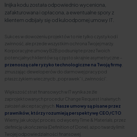
linijka kodu została odpowiednio wyceniona,
zafakturowana i opłacona, a ewentualne spory z
klientem odbijały się od kuloodpornej umowy IT.
Sukces w dowożeniu projektów to nie tylko czysty kod i
zwinność, ale przede wszystkim ochrona Twojej marży.
Korporacyjne umowy B2B podsunięte przez Twoich
potencjalnych klientów są często skrajnie asymetryczne –
przenoszą całe ryzyko technologiczne na Twoją firmę
,
zmuszając deweloperów do darmowej pracy pod
płaszczykiem wiecznycb „poprawek” i „zwinności”.
Większość strat finansowych w IT wynika ze źle
zaprojektowanych procedur Change Request i naiwnych
założeń akceptacyjnych.
Nasze umowy są pisane przez
prawników, którzy rozumieją perspektywę CEO/CTO
.
Wiemy, jak ułożyć proces, od wyceny Time & Materials, przez
definicję ukończenia (Definition of Done), aż po twardy limit
Twojej odpowiedzialności finansowej.