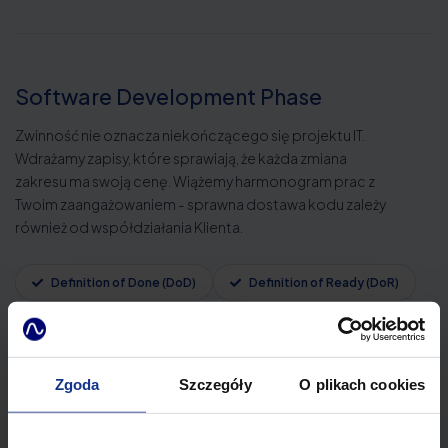
Software Development Phase
Zwinność nie oznacza niekończącego się projektu IT.
Wdrażamy zapisy, które sprawiają, że każda zmiana
zakresu ma swoją cenę. Wiążemy harmonogram prac z
Twoim zaangażowaniem - sprawna dostawa kodu zależy
również od współdziałania Klienta.
Definition of Done (DoD)
Definition of Ready (DoR)
Procedury Change Request (CR)
Wyłączenie odpowiedzialności za błędy w zewnętrznych API i
chmurze
Zgoda
Szczegóły
O plikach cookies
Wyłączenie odpowiedzialności za opóźnienia z winy Klienta