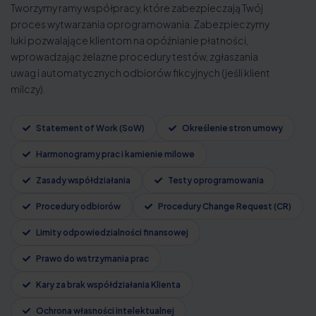
Tworzymy ramy współpracy, które zabezpieczają Twój
proces wytwarzania oprogramowania. Zabezpieczymy
luki pozwalające klientom na opóźnianie płatności,
wprowadzając żelazne procedury testów, zgłaszania
uwag i automatycznych odbiorów fikcyjnych (jeśli klient
milczy).
Statement of Work (SoW)
Określenie stron umowy
Harmonogramy prac i kamienie milowe
Zasady współdziałania
Testy oprogramowania
Procedury odbiorów
Procedury Change Request (CR)
Limity odpowiedzialności finansowej
Prawo do wstrzymania prac
Kary za brak współdziałania Klienta
Ochrona własności intelektualnej