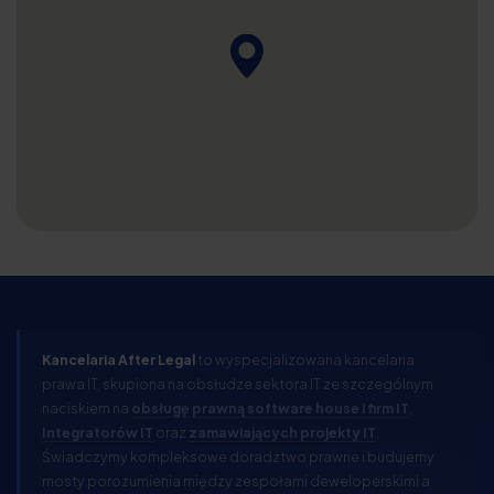
Kancelaria After Legal
to wyspecjalizowana kancelaria
prawa IT, skupiona na obsłudze sektora IT ze szczególnym
naciskiem na
obsługę prawną software house i firm IT
,
Integratorów IT
oraz
zamawiających projekty IT
.
Świadczymy kompleksowe doradztwo prawne i budujemy
mosty porozumienia między zespołami deweloperskimi a