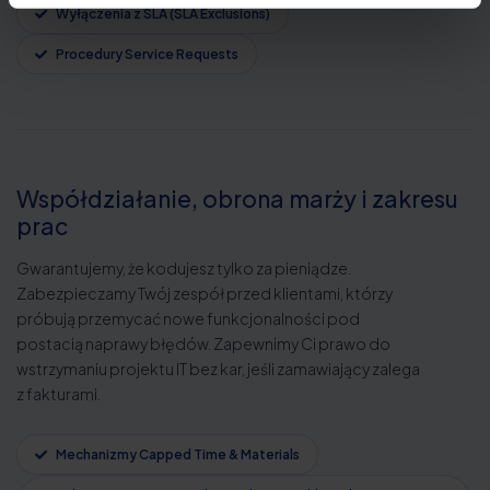
Wyłączenia z SLA (SLA Exclusions)
Procedury Service Requests
Współdziałanie, obrona marży i zakresu
prac
Gwarantujemy, że kodujesz tylko za pieniądze.
Zabezpieczamy Twój zespół przed klientami, którzy
próbują przemycać nowe funkcjonalności pod
postacią naprawy błędów. Zapewnimy Ci prawo do
wstrzymaniu projektu IT bez kar, jeśli zamawiający zalega
z fakturami.
Mechanizmy Capped Time & Materials