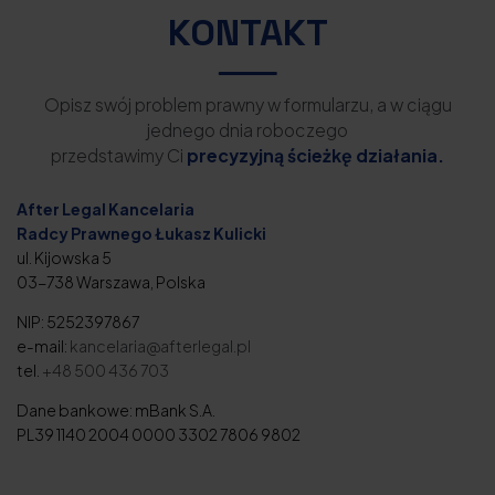
KONTAKT
Opisz swój problem prawny w formularzu, a w ciągu
jednego dnia roboczego
przedstawimy Ci
precyzyjną ścieżkę działania.
After Legal Kancelaria
Radcy Prawnego Łukasz Kulicki
ul. Kijowska 5
03-738 Warszawa, Polska
NIP: 5252397867
e-mail:
kancelaria@afterlegal.pl
tel.
+48 500 436 703
Dane bankowe: mBank S.A.
PL39 1140 2004 0000 3302 7806 9802