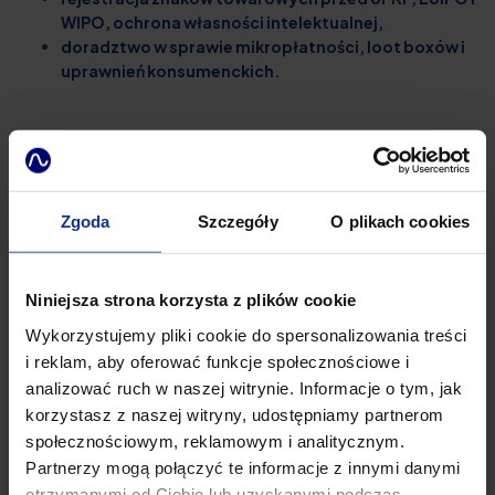
WIPO, ochrona własności intelektualnej,
doradztwo w sprawie mikropłatności, loot boxów i
uprawnień konsumenckich.
KIM JESTEŚMY?
Zgoda
Szczegóły
O plikach cookies
Poznaj nas
lepiej
!
Niniejsza strona korzysta z plików cookie
Wykorzystujemy pliki cookie do spersonalizowania treści
i reklam, aby oferować funkcje społecznościowe i
analizować ruch w naszej witrynie. Informacje o tym, jak
korzystasz z naszej witryny, udostępniamy partnerom
społecznościowym, reklamowym i analitycznym.
Partnerzy mogą połączyć te informacje z innymi danymi
otrzymanymi od Ciebie lub uzyskanymi podczas