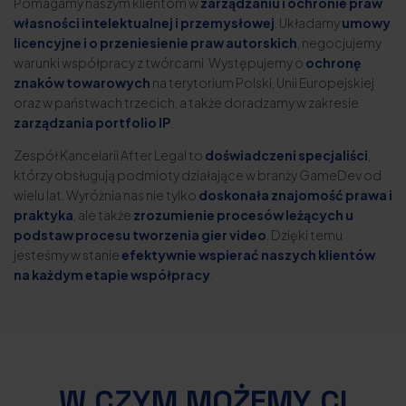
Pomagamy naszym klientom w
zarządzaniu i ochronie praw
własności intelektualnej i przemysłowej
. Układamy
umowy
licencyjne i o przeniesienie praw autorskich
, negocjujemy
warunki współpracy z twórcami. Występujemy o
ochronę
znaków towarowych
na terytorium Polski, Unii Europejskiej
oraz w państwach trzecich, a także doradzamy w zakresie
zarządzania portfolio IP
.
Zespół Kancelarii After Legal to
doświadczeni specjaliści
,
którzy obsługują podmioty działające w branży GameDev od
wielu lat. Wyróżnia nas nie tylko
doskonała znajomość prawa i
praktyka
, ale także
zrozumienie procesów leżących u
podstaw procesu tworzenia gier video
. Dzięki temu
jesteśmy w stanie
efektywnie wspierać naszych klientów
na każdym etapie współpracy
.
W CZYM MOŻEMY CI