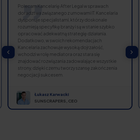
Polecam Kancelarię After Legal w sprawach
doradztwa związanego z umowami IT. Kancelaria
dysponuje specjalistami, którzy doskonale
rozumieją specyfikę branży i są w stanie szybko
opracować adekwatną strategię działania.
Dodatkowo, w swoich rekomendacjach
Kancelaria zachowuje wysoką dojrzałość,
wchodzi w rolę mediatora oraz stara się
znajdować rozwiązania zadowalające wszystkie
strony, dzięki czemu tworzy szansę zakończenia
negocjacji sukcesem.
Łukasz Karwacki
SUNSCRAPERS, CEO