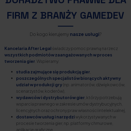
FIRM Z BRANŻY GAMEDEV
Do kogo kierujemy
nasze usługi
?
Kancelaria After Legal
świadczy pomoc prawną na rzecz
wszystkich podmiotów zaangażowanych w proces
tworzenia gier
. Wspieramy:
studia zajmujące się produkcją gier
,
poszczególnych specjalistów biorących aktywny
udział w produkcji gry
(np. animatorów, dźwiękowców,
scenarzystów, koderów),
wydawców i dystrybutorów gier
, którzy potrzebują
wsparcia prawnego w zakresie umów dystrybucyjnych,
licencyjnych oraz ochrony praw własności intelektualnej,
dostawców usług i narzędzi
wykorzystywanych w
procesie tworzenia gier, np. platformy chmurowe,
aplikacje graficzne.