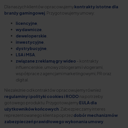
Dla naszych klientów opracowujemy
kontrakty istotne dla
branży gamingowej
. Przygotowujemy umowy:
licencyjne
,
wydawnicze
,
deweloperskie
,
inwestycyjne
,
dystrybucyjne
,
LSA i MSA
,
związane z reklamą gry wideo
– kontrakty
influencerskie, umowy z blogerami i vlogerami,
współprace z agencjami marketingowymi, PR oraz
digital.
Niezależnie od kontraktów opracowujemy również
regulaminy i polityki cookies i RODO
na potrzeby
gotowego produktu. Przygotowujemy
EULA dla
użytkowników końcowych
. Zabezpieczamy interes
reprezentowanego klienta poprzez
dobór mechanizmów
zabezpieczeń prawidłowego wykonania umowy
.