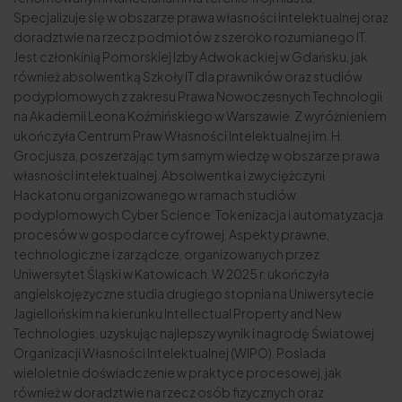
Specjalizuje się w obszarze prawa własności intelektualnej oraz
doradztwie na rzecz podmiotów z szeroko rozumianego IT.
Jest członkinią Pomorskiej Izby Adwokackiej w Gdańsku, jak
również absolwentką
Szkoły IT dla prawników
oraz studiów
podyplomowych z zakresu Prawa Nowoczesnych Technologii
na Akademii Leona Koźmińskiego w Warszawie. Z wyróżnieniem
ukończyła Centrum Praw Własności Intelektualnej im. H.
Grocjusza, poszerzając tym samym wiedzę w obszarze prawa
własności intelektualnej. Absolwentka i zwyciężczyni
Hackatonu organizowanego w ramach studiów
podyplomowych Cyber Science: Tokenizacja i automatyzacja
procesów w gospodarce cyfrowej. Aspekty prawne,
technologiczne i zarządcze, organizowanych przez
Uniwersytet Śląski w Katowicach. W 2025 r. ukończyła
angielskojęzyczne studia drugiego stopnia na Uniwersytecie
Jagiellońskim na kierunku Intellectual Property and New
Technologies, uzyskując najlepszy wynik i nagrodę Światowej
Organizacji Własności Intelektualnej (WIPO). Posiada
wieloletnie doświadczenie w praktyce procesowej, jak
również w doradztwie na rzecz osób fizycznych oraz