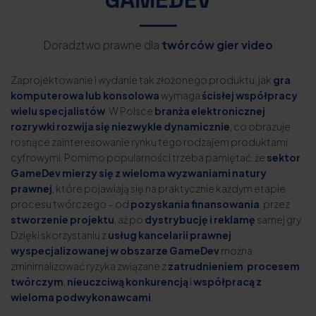
Doradztwo prawne dla
twórców gier video
Zaprojektowanie i wydanie tak złożonego produktu, jak
gra
komputerowa lub konsolowa
wymaga
ścisłej współpracy
wielu specjalistów
. W Polsce
branża elektronicznej
rozrywki rozwija się niezwykle dynamicznie
, co obrazuje
rosnące zainteresowanie rynku tego rodzajem produktami
cyfrowymi. Pomimo popularności trzeba pamiętać, że
sektor
GameDev mierzy się z wieloma wyzwaniami natury
prawnej
, które pojawiają się na praktycznie każdym etapie
procesu twórczego – od
pozyskania finansowania
, przez
stworzenie projektu
, aż po
dystrybucję i reklamę
samej gry.
Dzięki skorzystaniu z
usług kancelarii prawnej
wyspecjalizowanej w obszarze GameDev
można
zminimalizować ryzyka związane z
zatrudnieniem
,
procesem
twórczym
,
nieuczciwą konkurencją
i
współpracą z
wieloma podwykonawcami
.