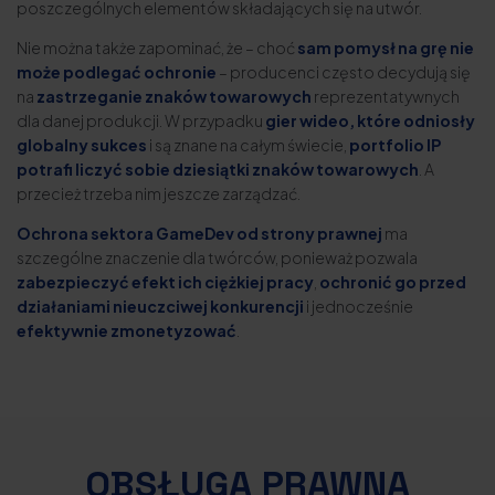
poszczególnych elementów składających się na utwór.
Nie można także zapominać, że – choć
sam pomysł na grę nie
może podlegać ochronie
– producenci często decydują się
na
zastrzeganie znaków towarowych
reprezentatywnych
dla danej produkcji. W przypadku
gier wideo, które odniosły
globalny sukces
i są znane na całym świecie,
portfolio IP
potrafi liczyć sobie dziesiątki znaków towarowych
. A
przecież trzeba nim jeszcze zarządzać.
Ochrona sektora GameDev od strony prawnej
ma
szczególne znaczenie dla twórców, ponieważ pozwala
zabezpieczyć efekt ich ciężkiej pracy
,
ochronić go przed
działaniami nieuczciwej konkurencji
i jednocześnie
efektywnie zmonetyzować
.
OBSŁUGA PRAWNA