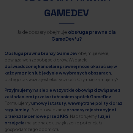
GAMEDEV
Jakie obszary obejmuje
obsługa prawna dla
GameDev'u?
Obsługa prawna branży GameDev
obejmuje wiele,
powiązanych ze sobą sektorów. Wsparcie
doświadczonej kancelarii prawnej może okazać się w
każdym z nich lub jedynie w wybranych obszarach
,
dlatego tak ważna jest elastyczność. Czym się zajmujemy?
Przyjmujemy na siebie wszystkie obowiązki związane z
zakładaniem i przekształcaniem spółek GameDev
.
Formułujemy
umowy i statuty, wewnętrzne polityki oraz
regulaminy
. Przeprowadzamy
procesy rejestracyjne i
przekształceniowe przed KRS
. Nadzorujemy
fuzje i
przejęcia
mające na celu zwiększenie potencjału
gospodarczego podmiotu.