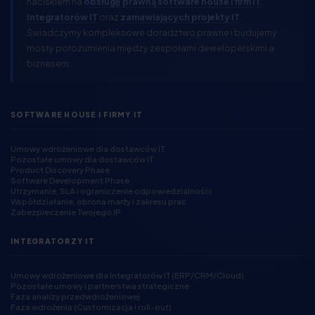
naciskiem na
obsługę prawną software house i firm IT
,
Integratorów IT
oraz
zamawiających projekty IT
.
Świadczymy kompleksowe doradztwo prawne i budujemy
mosty porozumienia między zespołami deweloperskimi a
biznesem.
SOFTWARE HOUSE I FIRMY IT
Umowy wdrożeniowe dla dostawców IT
Pozostałe umowy dla dostawców IT
Product Discovery Phase
Software Development Phase
Utrzymanie, SLA i ograniczenie odpowiedzialności
Współdziałanie, obrona marży i zakresu prac
Zabezpieczenie Twojego IP
INTEGRATORZY IT
Umowy wdrożeniowe dla Integratorów IT (ERP/CRM/Cloud)
Pozostałe umowy i partnerstwa strategiczne
Faza analizy przedwdrożeniowej
Faza wdrożenia (Customizacja i roll-out)