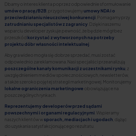
Dbamy o interes klienta poprzez odpowiednie sformułowanie
umów o pracę/B2B
, przygotowujemy
umowy NDA i o
przeciwdziałaniu nieuczciwej konkurencji
. Pomagamy przy
zatrudnianiu specjalistów z zagranicy
. Dzięki naszemu
wsparciu developer zyskuje pewność, że będzie mógł bez
przeszkód
korzystać z wytworzonych na potrzeby
projektu dóbr własności intelektualnej
.
Aby gra wideo mogła się dobrze sprzedać, musi zostać
odpowiednio zareklamowana. Nasi specjaliści przeanalizują
poszczególne kanały komunikacji z uczestnikami rynku
, z
uwzględnieniem mediów społecznościowych, newsletterów,
a także szeroko pojętej strategii marketingowej. Monitorujemy
lokalne ograniczenia marketingowe
obowiązujące na
poszczególnych rynkach.
Reprezentujemy developerów przed sądami
powszechnymi i organami regulacyjnymi
. Wspieramy
naszych klientów w
sporach, mediacjach i ugodach
, dążąc
do uzyskania satysfakcjonującego rezultatu.