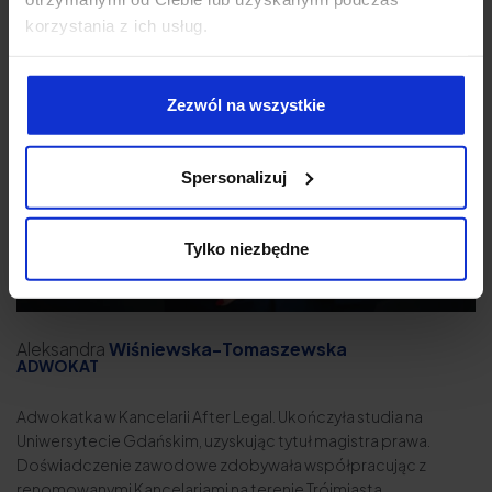
korzystania z ich usług.
Zezwól na wszystkie
Spersonalizuj
Tylko niezbędne
Aleksandra
Wiśniewska-Tomaszewska
ADWOKAT
Adwokatka w Kancelarii After Legal. Ukończyła studia na
Uniwersytecie Gdańskim, uzyskując tytuł magistra prawa.
Doświadczenie zawodowe zdobywała współpracując z
renomowanymi Kancelariami na terenie Trójmiasta.