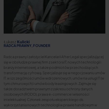
Łukasz
Kulicki
RADCA PRAWNY, FOUNDER
Radca prawny i założyciel
Kancelarii After Legal
specjalizującej
się w obsłudze prawnej firm z sektora IT, nowych technologii i
branży internetowej, a także podmiotów przechodzących
transformację cyfrową. Specjalizuje się w negocjowaniu umów
IT, w szczególności umów wdrożeniowych, umów na usługi IT (w
tym chmurowych) i umów body leasingowych. Zajmuje się
także doradztwem prawnym z zakresu ochrony danych
osobowych (RODO), prawa e-commerce i własności
intelektualnej. Członek zespołu eksperckiego ds.
wykorzystania nowych technologii w prawie handlowym w