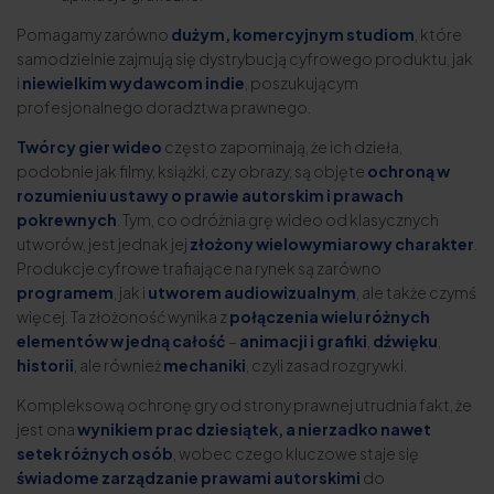
Pomagamy zarówno
dużym, komercyjnym studiom
, które
samodzielnie zajmują się dystrybucją cyfrowego produktu, jak
i
niewielkim wydawcom indie
, poszukującym
profesjonalnego doradztwa prawnego.
Twórcy gier wideo
często zapominają, że ich dzieła,
podobnie jak filmy, książki, czy obrazy, są objęte
ochroną w
rozumieniu ustawy o prawie autorskim i prawach
pokrewnych
. Tym, co odróżnia grę wideo od klasycznych
utworów, jest jednak jej
złożony wielowymiarowy charakter
.
Produkcje cyfrowe trafiające na rynek są zarówno
programem
, jak i
utworem audiowizualnym
, ale także czymś
więcej. Ta złożoność wynika z
połączenia wielu różnych
elementów w jedną całość
–
animacji i grafiki
,
dźwięku
,
historii
, ale również
mechaniki
, czyli zasad rozgrywki.
Kompleksową ochronę gry od strony prawnej utrudnia fakt, że
jest ona
wynikiem prac dziesiątek, a nierzadko nawet
setek różnych osób
, wobec czego kluczowe staje się
świadome zarządzanie prawami autorskimi
do