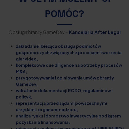
POMÓC?
Obsługa branży GameDev –
Kancelaria After Legal
zakładanie i bieżąca obsługa podmiotów
gospodarczych związanych z procesem tworzenia
gier video,
kompleksowe due diligence na potrzeby procesów
M&A,
przygotowywanie i opiniowanie umów z branży
GameDev,
wdrażanie dokumentacji RODO, regulaminów i
polityk,
reprezentacja przed sądami powszechnymi,
urzędami i organami nadzoru,
analiza rynku i doradztwo inwestycyjne pod kątem
pozyskania finansowania,
rejestracja znaków towarowych przed UPRP, EUIPO i