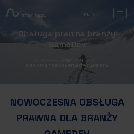
PL
EN
Obsługa prawna branży
GameDev
STRONA GŁÓWNA
OFERTA
OBSŁUGA PRAWNA BRANŻY GAMEDEV
NOWOCZESNA OBSŁUGA
PRAWNA DLA BRANŻY
GAMEDEV