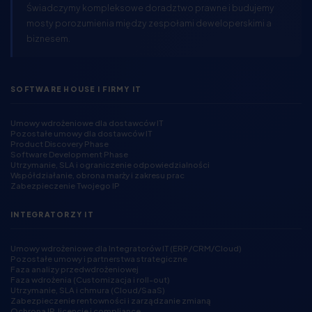
Świadczymy kompleksowe doradztwo prawne i budujemy
mosty porozumienia między zespołami deweloperskimi a
biznesem.
SOFTWARE HOUSE I FIRMY IT
Umowy wdrożeniowe dla dostawców IT
Pozostałe umowy dla dostawców IT
Product Discovery Phase
Software Development Phase
Utrzymanie, SLA i ograniczenie odpowiedzialności
Współdziałanie, obrona marży i zakresu prac
Zabezpieczenie Twojego IP
INTEGRATORZY IT
Umowy wdrożeniowe dla Integratorów IT (ERP/CRM/Cloud)
Pozostałe umowy i partnerstwa strategiczne
Faza analizy przedwdrożeniowej
Faza wdrożenia (Customizacja i roll-out)
Utrzymanie, SLA i chmura (Cloud/SaaS)
Zabezpieczenie rentowności i zarządzanie zmianą
Ochrona IP, licencje i compliance