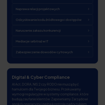
Naprawa relacji projektowych
Odzyskiwanie kodu źródłowego i dostępów
Naruszenie zakazu konkurencji
Mediacje i arbitraż w IT
Zabezpieczenie dowodów cyfrowych
Digital & Cyber Compliance
AI Act, DORA, NIS 2 czy RODO nie muszą być
hamulcem dla Twojego biznesu. Przekuwamy
wymogi regulacyjne w systemy compliance, które
budują zaufanie klientów. Zapewniamy Zarządowi
spokój operacyjny i pełną kontrolę nad ryzykiem,