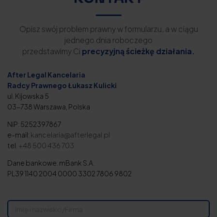
Opisz swój problem prawny w formularzu, a w ciągu
jednego dnia roboczego
przedstawimy Ci
precyzyjną ścieżkę działania.
After Legal Kancelaria
Radcy Prawnego Łukasz Kulicki
ul. Kijowska 5
03-738 Warszawa, Polska
NIP: 5252397867
e-mail:
kancelaria@afterlegal.pl
tel.
+48 500 436 703
Dane bankowe: mBank S.A.
PL39 1140 2004 0000 3302 7806 9802