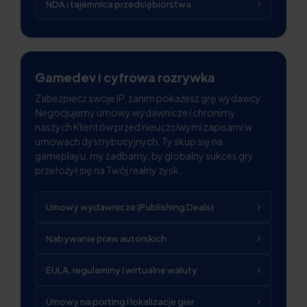
NDA i tajemnica przedsiębiorstwa
Gamedev i cyfrowa rozrywka
Zabezpiecz swoje IP, zanim pokażesz grę wydawcy.
Negocjujemy umowy wydawnicze i chronimy
naszych Klientów przed nieuczciwymi zapisami w
umowach dystrybucyjnych. Ty skup się na
gameplayu, my zadbamy, by globalny sukces gry
przełożył się na Twój realny zysk.
Umowy wydawnicze (Publishing Deals)
Nabywanie praw autorskich
EULA, regulaminy i wirtualne waluty
Umowy na porting i lokalizacje gier