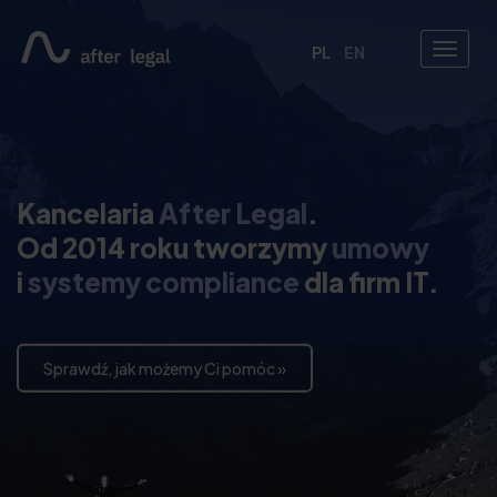
PL
EN
Kancelaria
After Legal
.
Od 2014 roku tworzymy
umowy
i
systemy compliance
dla firm IT.
Sprawdź, jak możemy Ci pomóc »