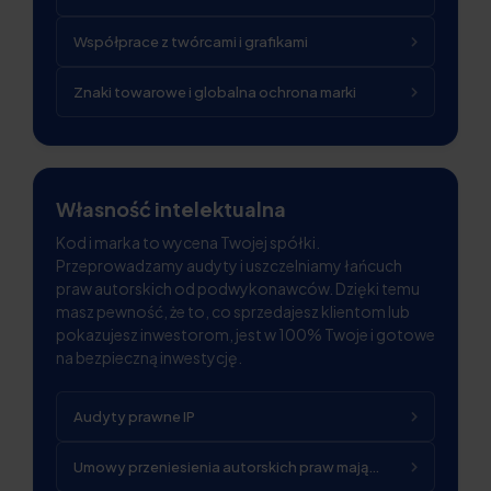
Współprace z twórcami i grafikami
Znaki towarowe i globalna ochrona marki
Własność intelektualna
Kod i marka to wycena Twojej spółki.
Przeprowadzamy audyty i uszczelniamy łańcuch
praw autorskich od podwykonawców. Dzięki temu
masz pewność, że to, co sprzedajesz klientom lub
pokazujesz inwestorom, jest w 100% Twoje i gotowe
na bezpieczną inwestycję.
Audyty prawne IP
Umowy przeniesienia autorskich praw majątkowych