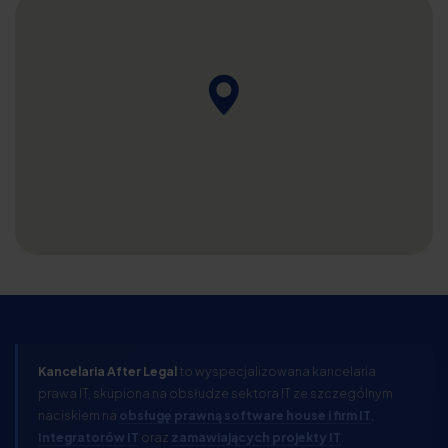
Kancelaria After Legal
to wyspecjalizowana kancelaria
prawa IT, skupiona na obsłudze sektora IT ze szczególnym
naciskiem na
obsługę prawną software house i firm IT
,
Integratorów IT
oraz
zamawiających projekty IT
.