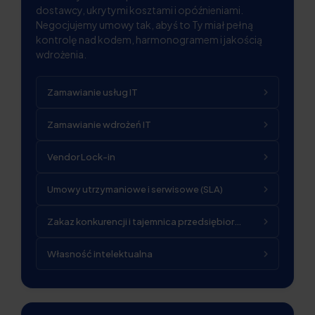
dostawcy, ukrytymi kosztami i opóźnieniami.
Negocjujemy umowy tak, abyś to Ty miał pełną
kontrolę nad kodem, harmonogramem i jakością
wdrożenia.
Zamawianie usług IT
Zamawianie wdrożeń IT
Vendor Lock-in
Umowy utrzymaniowe i serwisowe (SLA)
Zakaz konkurencji i tajemnica przedsiębiorstwa
Własność intelektualna