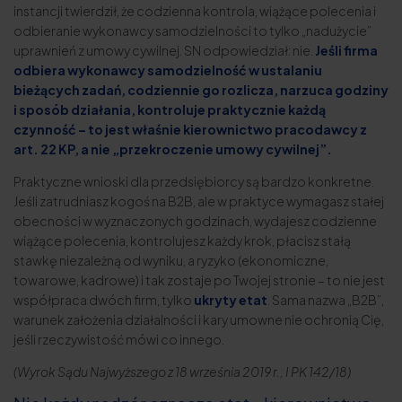
instancji twierdził, że codzienna kontrola, wiążące polecenia i
odbieranie wykonawcy samodzielności to tylko „nadużycie”
uprawnień z umowy cywilnej. SN odpowiedział: nie.
Jeśli firma
odbiera wykonawcy samodzielność w ustalaniu
bieżących zadań, codziennie go rozlicza, narzuca godziny
i sposób działania, kontroluje praktycznie każdą
czynność – to jest właśnie kierownictwo pracodawcy z
art. 22 KP, a nie „przekroczenie umowy cywilnej”.
Praktyczne wnioski dla przedsiębiorcy są bardzo konkretne.
Jeśli zatrudniasz kogoś na B2B, ale w praktyce wymagasz stałej
obecności w wyznaczonych godzinach, wydajesz codzienne
wiążące polecenia, kontrolujesz każdy krok, płacisz stałą
stawkę niezależną od wyniku, a ryzyko (ekonomiczne,
towarowe, kadrowe) i tak zostaje po Twojej stronie – to nie jest
współpraca dwóch firm, tylko
ukryty etat
. Sama nazwa „B2B”,
warunek założenia działalności i kary umowne nie ochronią Cię,
jeśli rzeczywistość mówi co innego.
(Wyrok Sądu Najwyższego z 18 września 2019 r., I PK 142/18)