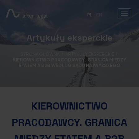
PL
EN
Artykuły eksperckie
STRONA GŁÓWNA
ARTYKUŁY EKSPERCKIE
KIEROWNICTWO PRACODAWCY. GRANICA MIĘDZY
ETATEM A B2B WEDŁUG SĄDU NAJWYŻSZEGO
KIEROWNICTWO
PRACODAWCY. GRANICA
MIĘDZY ETATEM A B2B