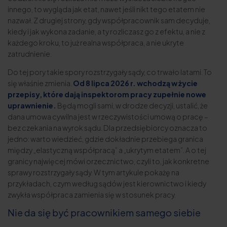
innego, to wygląda jak etat, nawet jeśli nikt tego etatem nie
nazwał. Z drugiej strony, gdy współpracownik sam decyduje,
kiedy i jak wykona zadanie, a ty rozliczasz go z efektu, a nie z
każdego kroku, to już realna współpraca, a nie ukryte
zatrudnienie.
Do tej pory takie spory rozstrzygały sądy, co trwało latami. To
się właśnie zmienia.
Od 8 lipca 2026 r. wchodzą w życie
przepisy, które dają inspektorom pracy zupełnie nowe
uprawnienie.
Będą mogli sami, w drodze decyzji, ustalić, że
dana umowa cywilna jest w rzeczywistości umową o pracę –
bez czekania na wyrok sądu. Dla przedsiębiorcy oznacza to
jedno: warto wiedzieć, gdzie dokładnie przebiega granica
między „elastyczną współpracą” a „ukrytym etatem”. A o tej
granicy najwięcej mówi orzecznictwo, czyli to, jak konkretne
sprawy rozstrzygały sądy. W tym artykule pokażę na
przykładach, czym według sądów jest kierownictwo i kiedy
zwykła współpraca zamienia się w stosunek pracy.
Nie da się być pracownikiem samego siebie