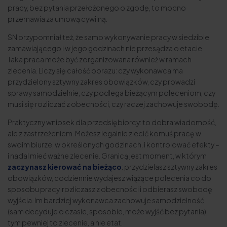
pracy, bez pytania przełożonego o zgodę, to mocno
przemawia za umową cywilną.
SN przypomniał też, że samo wykonywanie pracy w siedzibie
zamawiającego i w jego godzinach nie przesądza o etacie.
Taka praca może być zorganizowana również w ramach
zlecenia. Liczy się całość obrazu: czy wykonawca ma
przydzielony sztywny zakres obowiązków, czy prowadzi
sprawy samodzielnie, czy podlega bieżącym poleceniom, czy
musi się rozliczać z obecności, czy raczej zachowuje swobodę.
Praktyczny wniosek dla przedsiębiorcy: to dobra wiadomość,
ale z zastrzeżeniem. Możesz legalnie zlecić komuś pracę w
swoim biurze, w określonych godzinach, i kontrolować efekty –
i nadal mieć ważne zlecenie. Granicą jest moment, w którym
zaczynasz kierować na bieżąco
: przydzielasz sztywny zakres
obowiązków, codziennie wydajesz wiążące polecenia co do
sposobu pracy, rozliczasz z obecności i odbierasz swobodę
wyjścia. Im bardziej wykonawca zachowuje samodzielność
(sam decyduje o czasie, sposobie, może wyjść bez pytania),
tym pewniej to zlecenie, a nie etat.