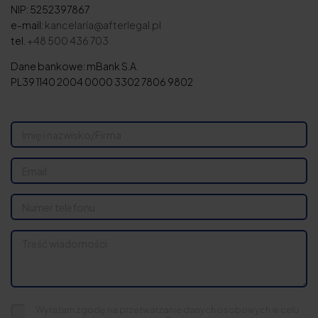
NIP: 5252397867
e-mail:
kancelaria@afterlegal.pl
tel.
+48 500 436 703
Dane bankowe: mBank S.A.
PL39 1140 2004 0000 3302 7806 9802
Wyrażam zgodę na przetwarzanie danych osobowych w celu