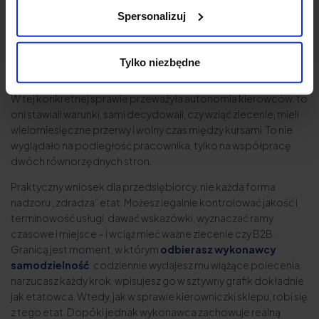
natomiast
kierownictwo pracodawcy jest niezbędną,
Spersonalizuj
konstytutywną cechą etatu.
SN dodał też rzecz ważną dla
przedsiębiorców: praca kierowcy autobusu wcale nie musi być
etatem. Można ją legalnie wykonywać na zleceniu albo w
Tylko niezbędne
ramach własnej działalności.
W tej konkretnej sprawie przeważyła autonomia kierowców: to
oni stawiali warunki, sami decydowali, czy wziąć zlecenie, mieli
wielomiesięczne przerwy i wolny czas między kursami. To nie
wyglądało na podległość pracownika, tylko na współpracę
dwóch równorzędnych stron.
Praktyczny wniosek dla przedsiębiorcy: nie każda forma
nadzoru „zdradza” etat. Możesz legalnie kontrolować jakość i
terminowość usługi, dawać wskazówki, wyznaczać ramy
czasowe i miejsce – i wciąż mieć ważne zlecenie czy B2B.
Granicą jest moment, w którym
odbierasz wykonawcy
samodzielność
: codziennie wydajesz mu wiążące polecenia,
narzucasz każdy krok, wpisujesz go w sztywny grafik dokładnie
jak etatowca. Wtedy, jak w sprawie kierowniczki sklepu, robi się
z tego etat. Dopóki jednak wykonawca zachowuje realną