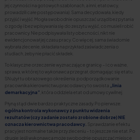
jej czynności na gotowych szablonach, a inni, etatowcy,
prowadzili całe postępowania). Sama decydowała, kiedy
przyjść i wyjść. Mogła swobodnie opuszczać urząd bez pytania
o zgodę i bez wpisywania się do zeszytu wyjść, co musieli robić
pracownicy. Nie podpisywała listy obecności, nikt nie
ewidencjonował jej czasu pracy. Co więcej, sama świadomie
wybrała zlecenie, składała na przykład zaświadczenia o
studiach, żeby nie płacić składek.
To klasyczne orzeczenie wyznaczające granicę – i co ważne,
sprawa, w której to
wykonawca
przegrał, domagając się etatu.
SN użył tu obrazowego określenia: podporządkowanie
pracownika kierownictwu pracodawcy to swoista
„linia
demarkacyjna”
, która oddziela etat od umowy cywilnej.
Płyną stąd dwie bardzo praktyczne zasady. Po pierwsze:
ogólna kontrola wykonawcy z punktu widzenia
rezultatów (czy zadanie zostało zrobione dobrze) NIE
oznacza kierownictwa pracodawcy.
Sprawdzanie efektu
pracy jest normalne także przy zleceniu – to jeszcze nie etat. Po
drugie: jeśli wykonawca może swobodnie opuszczać miejsce