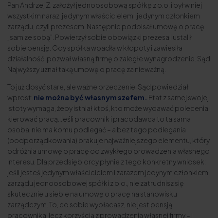
Pan Andrzej Z. założył jednoosobową spółkę z o.o. i był w niej
wszystkim naraz: jedynym właścicielem i jedynym członkiem
zarządu, czyli prezesem. Następnie podpisał umowę o pracę
„sam ze sobą”. Powierzył sobie obowiązki prezesa i ustalił
sobie pensję. Gdy spółka wpadła w kłopoty i zawiesiła
działalność, pozwał własną firmę o zaległe wynagrodzenie. Sąd
Najwyższy uznał taką umowę o pracę za nieważną.
To już dosyć stare, ale ważne orzeczenie. Sąd powiedział
wprost:
nie można być własnym szefem.
Etat z samej swojej
istoty wymaga, żeby istniał ktoś, kto może wydawać polecenia i
kierować pracą. Jeśli pracownik i pracodawca to ta sama
osoba, nie ma komu podlegać – a bez tego podlegania
(podporządkowania) brakuje najważniejszego elementu, który
odróżnia umowę o pracę od zwykłego prowadzenia własnego
interesu. Dla przedsiębiorcy płynie z tego konkretny wniosek:
jeśli jesteś jedynym właścicielem i zarazem jedynym członkiem
zarządu jednoosobowej spółki z o.o., nie zatrudnisz się
skutecznie u siebie na umowę o pracę na stanowisku
zarządczym. To, co sobie wypłacasz, nie jest pensją
pracownika, lecz korzyścią z prowadzenia własnej firmy – i