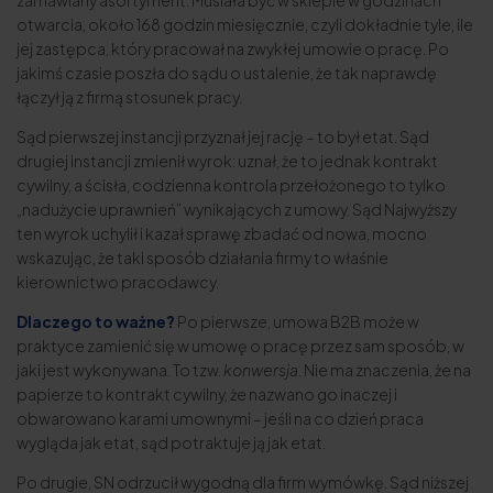
otwarcia, około 168 godzin miesięcznie, czyli dokładnie tyle, ile
jej zastępca, który pracował na zwykłej umowie o pracę. Po
jakimś czasie poszła do sądu o ustalenie, że tak naprawdę
łączył ją z firmą stosunek pracy.
Sąd pierwszej instancji przyznał jej rację – to był etat. Sąd
drugiej instancji zmienił wyrok: uznał, że to jednak kontrakt
cywilny, a ścisła, codzienna kontrola przełożonego to tylko
„nadużycie uprawnień” wynikających z umowy. Sąd Najwyższy
ten wyrok uchylił i kazał sprawę zbadać od nowa, mocno
wskazując, że taki sposób działania firmy to właśnie
kierownictwo pracodawcy.
Dlaczego to ważne?
Po pierwsze, umowa B2B może w
praktyce zamienić się w umowę o pracę przez sam sposób, w
jaki jest wykonywana. To tzw.
konwersja
. Nie ma znaczenia, że na
papierze to kontrakt cywilny, że nazwano go inaczej i
obwarowano karami umownymi – jeśli na co dzień praca
wygląda jak etat, sąd potraktuje ją jak etat.
Po drugie, SN odrzucił wygodną dla firm wymówkę. Sąd niższej