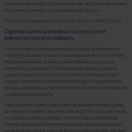
swobodę (decyduje, czy i kiedy pracuje, jak organizuje zadania,
może mieć przerwy) – to prawdziwa współpraca.
(Wyrok Sądu Najwyższego z 25 lutego 2025 r., I USKP 210/24)
Ogólna kontrola wyników to jeszcze nie
kierownictwo pracodawcy
Pani A.K. przez kilka lat pracowała w urzędzie skarbowym na
kolejnych umowach zlecenia, wprowadzała dane do systemu,
wypisywała wezwania, wykonywała wybrane czynności w
sprawach podatkowych. Pracowała w budynku urzędu i w
godzinach jego otwarcia, bo dokumentów nie wolno było
wynosić na zewnątrz (tajemnica skarbowa). Po latach poszła
do sądu, twierdząc, że tak naprawdę był to etat, i domagała się
ustalenia stosunku pracy.
Sądy, łącznie z Sądem Najwyższym, jej żądanie oddaliły. Uznały,
że to było prawdziwe zlecenie. Dlaczego? Bo choć pracowała
w urzędzie i w jego godzinach, to nie miała przydzielonego
zakresu obowiązków ani własnych spraw do samodzielnego
prowadzenia od początku do końca (robiła wybrane, zlecane