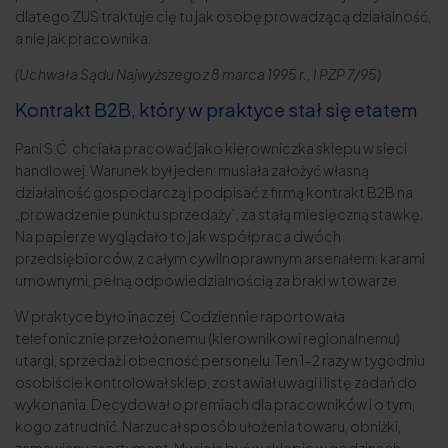
dlatego ZUS traktuje cię tu jak osobę prowadzącą działalność,
a nie jak pracownika.
(Uchwała Sądu Najwyższego z 8 marca 1995 r., I PZP 7/95)
Kontrakt B2B, który w praktyce stał się etatem
Pani S.Ć. chciała pracować jako kierowniczka sklepu w sieci
handlowej. Warunek był jeden: musiała założyć własną
działalność gospodarczą i podpisać z firmą kontrakt B2B na
„prowadzenie punktu sprzedaży”, za stałą miesięczną stawkę.
Na papierze wyglądało to jak współpraca dwóch
przedsiębiorców, z całym cywilnoprawnym arsenałem: karami
umownymi, pełną odpowiedzialnością za braki w towarze.
W praktyce było inaczej. Codziennie raportowała
telefonicznie przełożonemu (kierownikowi regionalnemu)
utargi, sprzedaż i obecność personelu. Ten 1–2 razy w tygodniu
osobiście kontrolował sklep, zostawiał uwagi i listę zadań do
wykonania. Decydował o premiach dla pracowników i o tym,
kogo zatrudnić. Narzucał sposób ułożenia towaru, obniżki,
zamawiany asortyment. Musiała być w sklepie w godzinach