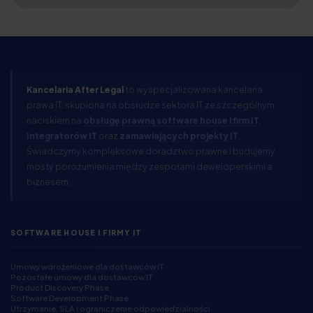
Kancelaria After Legal
to wyspecjalizowana kancelaria
prawa IT, skupiona na obsłudze sektora IT ze szczególnym
naciskiem na
obsługę prawną software house i firm IT
,
Integratorów IT
oraz
zamawiających projekty IT
.
Świadczymy kompleksowe doradztwo prawne i budujemy
mosty porozumienia między zespołami deweloperskimi a
biznesem.
SOFTWARE HOUSE I FIRMY IT
Umowy wdrożeniowe dla dostawców IT
Pozostałe umowy dla dostawców IT
Product Discovery Phase
Software Development Phase
Utrzymanie, SLA i ograniczenie odpowiedzialności