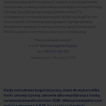
obsłudze prawnej firm z sektora IT, nowych technologii i branży
internetowej, a także podmiotów przechodzących transformację
cyfrową. Specjalizuje się w negocjowaniu umów IT, w
szczególności umów wdrożeniowych, umów na usługi IT (w tym
chmurowych) i umów body leasingowych. Zajmuje się także
doradztwem prawnym z zakresu ochrony danych osobowych
(RODO), prawa e-commerce i własności intelektualnej.
Masz pytania do autora?
e-mail:
kancelaria@afterlegal.pl
tel.
+48 500 436 703
Opublikowano: 24 czerwca 2026
Kiedy zatrudniasz kogoś do pracy, masz do wyboru kilka
form: umowę o pracę, zlecenie albo współpracę z osobą
na własnej działalności (tzw. B2B). Wielu przedsiębiorców
wybiera zlecenie lub B2B, bo są tańsze i bardziej