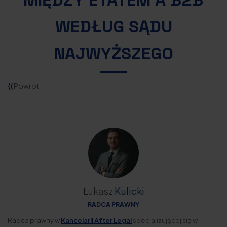
WEDŁUG SĄDU
NAJWYŻSZEGO
⟨⟨
Powrót
Łukasz
Kulicki
RADCA PRAWNY
Radca prawny w
Kancelarii After Legal
specjalizującej się w