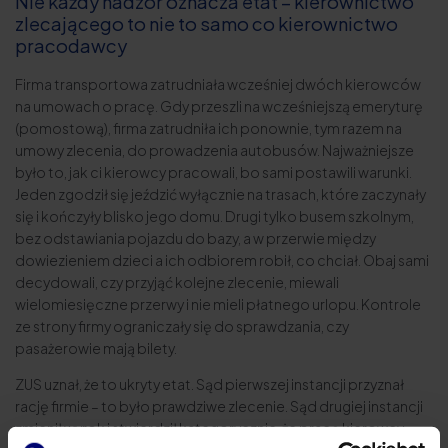
Nie każdy nadzór oznacza etat – kierownictwo
zlecającego to nie to samo co kierownictwo
pracodawcy
Firma transportowa zatrudniała wcześniej dwóch kierowców
na umowach o pracę. Gdy przeszli na wcześniejszą emeryturę
(pomostową), firma zatrudniła ich ponownie, tym razem na
umowy zlecenia, do prowadzenia autobusów. Najważniejsze
było to, jak ci kierowcy pracowali, bo sami postawili warunki.
Jeden zgodził się jeździć wyłącznie na trasach, które zaczynały
się i kończyły blisko jego domu. Drugi tylko busem szkolnym,
bez odstawiania pojazdu do bazy, a w przerwie między
dowiezieniem dzieci a ich odbiorem robił, co chciał. Obaj sami
decydowali, czy przyjąć kolejne zlecenie, miewali
wielomiesięczne przerwy i nie mieli płatnego urlopu. Kontrole
ze strony firmy ograniczały się do sprawdzania, czy
pasażerowie mają bilety.
ZUS uznał, że to ukryty etat. Sąd pierwszej instancji przyznał
rację firmie – to było prawdziwe zlecenie. Sąd drugiej instancji
zmienił wyrok i stwierdził kategorycznie, że pracę kierowcy