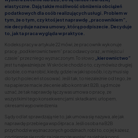
elastyczne. Dają także możliwość obniżenia obciążeń
podatkowych dla osób realizujących usługi. Problem w
tym, że o tym, czy ktoś jest naprawdę „pracownikiem”,
nie decyduje nazwa umowy, którą podpiszecie. Decyduje
to, jak ta praca wygląda w praktyce.
Kodeks pracy w artykule 22 mówi, że pracownik wykonuje
pracę
„pod kierownictwem”
pracodawcy oraz
„w miejscu i
czasie”
przez niego wyznaczonym. To słowo
„kierownictwo”
jest tu najważniejsze. W skrócie chodzi o to, czy mówisz drugiej
osobie, co ma robić, kiedy, gdzie i w jaki sposób, i czy musi się
do tych poleceń stosować. Jeśli tak, to niezależnie od tego, że
na papierze macie zlecenie albo kontrakt B2B, sąd może
uznać, że tak naprawdę łączy was umowa o pracę, ze
wszystkimi tego konsekwencjami: składkami, urlopem,
okresami wypowiedzenia.
Sądy od lat sprawdzają nie to, jak umowa się nazywa, ale jak
naprawdę przebiega współpraca. Jeśli osoba na B2B
przychodzi w wyznaczonych godzinach, robi to, co jej każesz,
codziennie się rozlicza i nie może wysłać za siebie kogoś