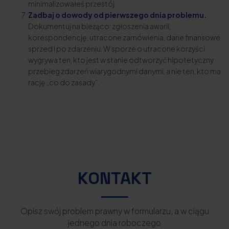
minimalizowałeś przestój.
Zadbaj o dowody od pierwszego dnia problemu.
Dokumentuj na bieżąco: zgłoszenia awarii,
korespondencję, utracone zamówienia, dane finansowe
sprzed i po zdarzeniu. W sporze o utracone korzyści
wygrywa ten, kto jest w stanie odtworzyć hipotetyczny
przebieg zdarzeń wiarygodnymi danymi, a nie ten, kto ma
rację „co do zasady”.
KONTAKT
Opisz swój problem prawny w formularzu, a w ciągu
jednego dnia roboczego