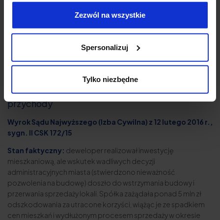
Wykazanie jedynie „szansy” ich uzyskania to za mało.
Zezwól na wszystkie
SN wskazał metodę oceny. Porównuje się rzeczywisty
przebieg zdarzeń z hipotetycznym, odtwarzanym po
wyłączeniu przyczyny szkody, i bierze się pod uwagę
Spersonalizuj
zarówno subiektywną możliwość osiągnięcia korzyści po
stronie poszkodowanego, jak i obiektywną możliwość
ich osiągnięcia.
Tylko niezbędne
4. Utracone korzyści to nie to samo co utracone
przychody
Wyrok Sądu Najwyższego (Izba Cywilna) z 12 lutego 2016 r.,
sygn. II CSK 172/15
Stan faktyczny:
deweloper realizował inwestycję
mieszkaniową, ale wskutek wadliwych decyzji
administracyjnych miasta (stwierdzono nieważność
pozwolenia na budowę) doszło do wstrzymania budowy i
przerwania sprzedaży lokali. Spółka zażądała ponad 5 mln zł
odszkodowania za utracone korzyści, wiążąc je ze spadkiem
cen mieszkań i wydłużonym procesem sprzedaży w okresie