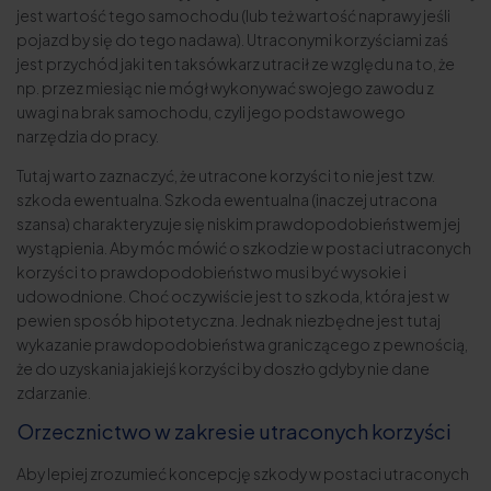
jest wartość tego samochodu (lub też wartość naprawy jeśli
pojazd by się do tego nadawa). Utraconymi korzyściami zaś
jest przychód jaki ten taksówkarz utracił ze względu na to, że
np. przez miesiąc nie mógł wykonywać swojego zawodu z
uwagi na brak samochodu, czyli jego podstawowego
narzędzia do pracy.
Tutaj warto zaznaczyć, że utracone korzyści to nie jest tzw.
szkoda ewentualna. Szkoda ewentualna (inaczej utracona
szansa) charakteryzuje się niskim prawdopodobieństwem jej
wystąpienia. Aby móc mówić o szkodzie w postaci utraconych
korzyści to prawdopodobieństwo musi być wysokie i
udowodnione. Choć oczywiście jest to szkoda, która jest w
pewien sposób hipotetyczna. Jednak niezbędne jest tutaj
wykazanie prawdopodobieństwa graniczącego z pewnością,
że do uzyskania jakiejś korzyści by doszło gdyby nie dane
zdarzanie.
Orzecznictwo w zakresie utraconych korzyści
Aby lepiej zrozumieć koncepcję szkody w postaci utraconych