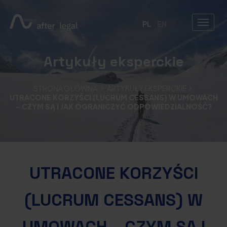
PL
EN
Artykuły eksperckie
STRONA GŁÓWNA
ARTYKUŁY EKSPERCKIE
UTRACONE KORZYŚCI (LUCRUM CESSANS) W UMOWACH
– CZYM SĄ I JAK OGRANICZYĆ ODPOWIEDZIALNOŚĆ?
UTRACONE KORZYŚCI
(LUCRUM CESSANS) W
UMOWACH – CZYM SĄ I