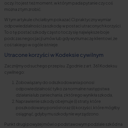
oczy. I to jest też moment, w którym pada pytanie czy coś
można z tym zrobić.
W tym artykule chciałbym pokazać Ci praktyczny wymiar
odpowiedzialności za szkodę w postaci utraconych korzyści.
To o tę postać szkody często toczy się największe boje
podczas negocjacji umów lub gdy wytłumaczę klientowi, że
coś takiego w ogóle istnieje.
Utracone korzyści w Kodeksie cywilnym
Zacznijmy od suchego przepisu. Zgodnie z art. 361 Kodeksu
cywilnego:
Zobowiązany do odszkodowania ponosi
odpowiedzialność tylko za normalne następstwa
działania lub zaniechania, z którego wynikła szkoda,
Naprawienie szkody obejmuje (i) straty, które
poszkodowany poniósł oraz (ii) korzyści, które mógłby
osiągnąć, gdyby mu szkody nie wyrządzono.
Punkt drugi powyżej mówi o podstawowym podziale szkód na