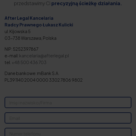
przedstawimy Ci
precyzyjną ścieżkę działania.
After Legal Kancelaria
Radcy Prawnego Łukasz Kulicki
ul. Kijowska 5
03-738 Warszawa, Polska
NIP: 5252397867
e-mail:
kancelaria@afterlegal.pl
tel.
+48 500 436 703
Dane bankowe: mBank S.A.
PL39 1140 2004 0000 3302 7806 9802