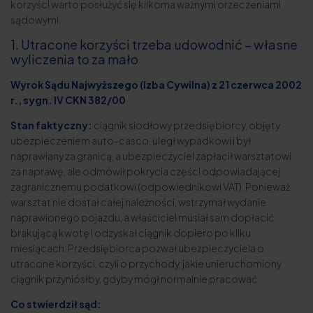
korzyści warto posłużyć się kilkoma ważnymi orzeczeniami
sądowymi.
1. Utracone korzyści trzeba udowodnić – własne
wyliczenia to za mało
Wyrok Sądu Najwyższego (Izba Cywilna) z 21 czerwca 2002
r., sygn. IV CKN 382/00
Stan faktyczny:
ciągnik siodłowy przedsiębiorcy, objęty
ubezpieczeniem auto-casco, uległ wypadkowi i był
naprawiany za granicą, a ubezpieczyciel zapłacił warsztatowi
za naprawę, ale odmówił pokrycia części odpowiadającej
zagranicznemu podatkowi (odpowiednikowi VAT). Ponieważ
warsztat nie dostał całej należności, wstrzymał wydanie
naprawionego pojazdu, a właściciel musiał sam dopłacić
brakującą kwotę i odzyskał ciągnik dopiero po kilku
miesiącach. Przedsiębiorca pozwał ubezpieczyciela o
utracone korzyści, czyli o przychody, jakie unieruchomiony
ciągnik przyniósłby, gdyby mógł normalnie pracować.
Co stwierdził sąd: