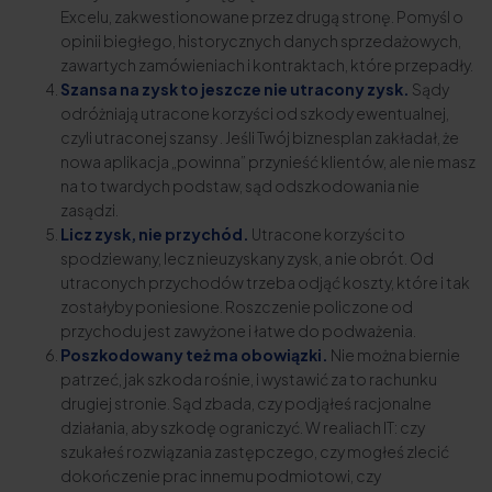
Excelu, zakwestionowane przez drugą stronę. Pomyśl o
opinii biegłego, historycznych danych sprzedażowych,
zawartych zamówieniach i kontraktach, które przepadły.
Szansa na zysk to jeszcze nie utracony zysk.
Sądy
odróżniają utracone korzyści od szkody ewentualnej,
czyli utraconej szansy . Jeśli Twój biznesplan zakładał, że
nowa aplikacja „powinna” przynieść klientów, ale nie masz
na to twardych podstaw, sąd odszkodowania nie
zasądzi.
Licz zysk, nie przychód.
Utracone korzyści to
spodziewany, lecz nieuzyskany zysk, a nie obrót. Od
utraconych przychodów trzeba odjąć koszty, które i tak
zostałyby poniesione. Roszczenie policzone od
przychodu jest zawyżone i łatwe do podważenia.
Poszkodowany też ma obowiązki.
Nie można biernie
patrzeć, jak szkoda rośnie, i wystawić za to rachunku
drugiej stronie. Sąd zbada, czy podjąłeś racjonalne
działania, aby szkodę ograniczyć. W realiach IT: czy
szukałeś rozwiązania zastępczego, czy mogłeś zlecić
dokończenie prac innemu podmiotowi, czy