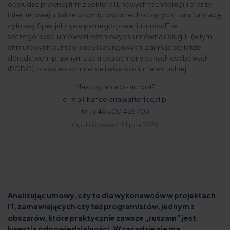
obsłudze prawnej firm z sektora IT, nowych technologii i branży
internetowej, a także podmiotów przechodzących transformację
cyfrową. Specjalizuje się w negocjowaniu umów IT, w
szczególności umów wdrożeniowych, umów na usługi IT (w tym
chmurowych) i umów body leasingowych. Zajmuje się także
doradztwem prawnym z zakresu ochrony danych osobowych
(RODO), prawa e-commerce i własności intelektualnej.
Masz pytania do autora?
e-mail:
kancelaria@afterlegal.pl
tel.
+48 500 436 703
Opublikowano: 9 lipca 2026
Analizując umowy, czy to dla wykonawców w projektach
IT, zamawiających czy też programistów, jednym z
obszarów, które praktycznie zawsze „ruszam” jest
kwestia odpowiedzialności. W zasadzie nie ma