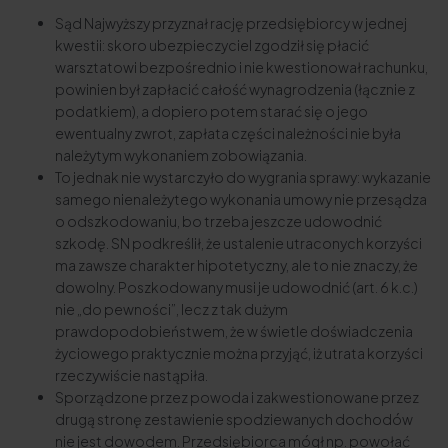
Sąd Najwyższy przyznał rację przedsiębiorcy w jednej
kwestii: skoro ubezpieczyciel zgodził się płacić
warsztatowi bezpośrednio i nie kwestionował rachunku,
powinien był zapłacić całość wynagrodzenia (łącznie z
podatkiem), a dopiero potem starać się o jego
ewentualny zwrot, zapłata części należności nie była
należytym wykonaniem zobowiązania.
To jednak nie wystarczyło do wygrania sprawy: wykazanie
samego nienależytego wykonania umowy nie przesądza
o odszkodowaniu, bo trzeba jeszcze udowodnić
szkodę. SN podkreślił, że ustalenie utraconych korzyści
ma zawsze charakter hipotetyczny, ale to nie znaczy, że
dowolny. Poszkodowany musi je udowodnić (art. 6 k.c.)
nie „do pewności”, lecz z tak dużym
prawdopodobieństwem, że w świetle doświadczenia
życiowego praktycznie można przyjąć, iż utrata korzyści
rzeczywiście nastąpiła.
Sporządzone przez powoda i zakwestionowane przez
drugą stronę zestawienie spodziewanych dochodów
nie jest dowodem. Przedsiębiorca mógł np. powołać