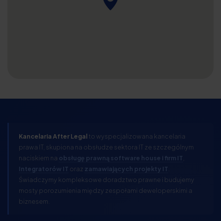
Kancelaria After Legal
to wyspecjalizowana kancelaria
prawa IT, skupiona na obsłudze sektora IT ze szczególnym
naciskiem na
obsługę prawną software house i firm IT
,
Integratorów IT
oraz
zamawiających projekty IT
.
Świadczymy kompleksowe doradztwo prawne i budujemy
mosty porozumienia między zespołami deweloperskimi a
biznesem.