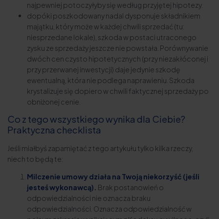
najpewniej potoczyłyby się według przyjętej hipotezy.
dopóki poszkodowany nadal dysponuje składnikiem
majątku, który może w każdej chwili sprzedać (tu:
niesprzedane lokale), szkoda w postaci utraconego
zysku ze sprzedaży jeszcze nie powstała. Porównywanie
dwóch cen czysto hipotetycznych (przy niezakłóconej i
przy przerwanej inwestycji) daje jedynie szkodę
ewentualną, która nie podlega naprawieniu. Szkoda
krystalizuje się dopiero w chwili faktycznej sprzedaży po
obniżonej cenie.
Co z tego wszystkiego wynika dla Ciebie?
Praktyczna checklista
Jeśli miałbyś zapamiętać z tego artykułu tylko kilka rzeczy,
niech to będą te:
Milczenie umowy działa na Twoją niekorzyść (jeśli
jesteś wykonawcą).
Brak postanowień o
odpowiedzialności nie oznacza braku
odpowiedzialności. Oznacza odpowiedzialność w