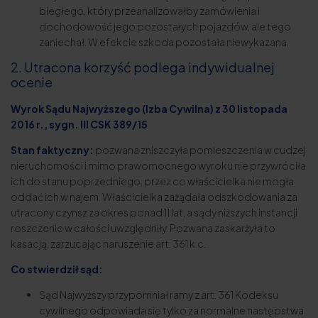
biegłego, który przeanalizowałby zamówienia i
dochodowość jego pozostałych pojazdów, ale tego
zaniechał. W efekcie szkoda pozostała niewykazana.
2. Utracona korzyść podlega indywidualnej
ocenie
Wyrok Sądu Najwyższego (Izba Cywilna) z 30 listopada
2016 r., sygn. III CSK 389/15
Stan faktyczny:
pozwana zniszczyła pomieszczenia w cudzej
nieruchomości i mimo prawomocnego wyroku nie przywróciła
ich do stanu poprzedniego, przez co właścicielka nie mogła
oddać ich w najem. Właścicielka zażądała odszkodowania za
utracony czynsz za okres ponad 11 lat, a sądy niższych instancji
roszczenie w całości uwzględniły. Pozwana zaskarżyła to
kasacją, zarzucając naruszenie art. 361 k.c.
Co stwierdził sąd:
Sąd Najwyższy przypomniał ramy z art. 361 Kodeksu
cywilnego odpowiada się tylko za normalne następstwa