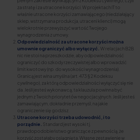
pełnym zakresie wynikającym z Kodeksu cywilnego, czyli
za stratę i za utracone korzyści. W projektach IT to
właśnie utracone korzyści zamawiającego (niedziałający
sklep, wstrzymana produkcja, utraceni klienci) mogą
wielokrotnie przewyższyć wartość Twojego
wynagrodzenia z umowy.
Odpowiedzialność za utracone korzyści można
umownie ograniczyć albo wyłączyć.
W relacjach B2B
nic nie stoi na przeszkodzie, aby odpowiedzialność
ograniczyć do szkody rzeczywistej albo wprowadzić
limit kwotowy (np. do wysokości wynagrodzenia).
Granicą jest wina umyślna (art. 473 § 2 Kodeksu
cywilnego), za którą odpowiedzialności wyłączyć się nie
da. Jeśli jesteś wykonawcą, ta klauzula powinna być
jednym z Twoich priorytetów negocjacyjnych. Jeśli jesteś
zamawiającym, dokładnie przemyśl, na jakie
ograniczenie się godzisz.
Utracone korzyści trzeba udowodnić, i to
porządnie.
Standard jest wysoki tj.
prawdopodobieństwo graniczące z pewnością, że
korzyść zostałaby osiągnięta. Własne zestawienie w