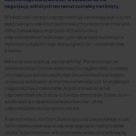
negocjacji, w których ten temat zostałby nietknięty.
W zależności od tego czy reprezentuję zamawiającego czy też
wykonawcę to zakres proponowanych przeze mnie zmian jest
różny. Zamawiający, w sposób oczywisty, chcą
odpowiedzialność wykonawcy jak najbardziej rozszerzyć, a
wykonawcy dążą do tego aby ją ograniczyć – a przynajmniej
powinni.
Nie bez powodu piszę „a przynajmniej”. Pomimo tego, że
świadomość po stronie wykonawców ciągle rośnie, co widzę
chociażby po wzrostowej liczbie zleceń konsultacji/audytu
umowy przedstawionej im przez zamawiających, to w dalszym
ciągu pokutuje przekonanie, że jeśli umowa na temat
odpowiedzialności milczy to bardzo dobry znak. Oznacza on –
wedle wielu programistów/wykonawców – że tej
odpowiedzialności po prostu nie ma.
To jest moment, w którym tłumaczę podstawy wynikające z art.
361 Kodeksu cywilnego w zakresie tego jakie mamy rodzaje
szkód. To jest moment, w którym wielu osobom otwierają się