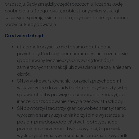
przestoju. Sądy zasądziły część roszczenia, licząc szkodę
osobno dla każdego lokalu, a obie strony wniosły skargi
kasacyjne, spierając się m.in. o to, czym w istocie są utracone
korzyści i kiedy powstają.
Co stwierdził sąd:
utracone korzyści to nie to samo co utracone
przychody. Pod pojęciem lucrum cessans rozumie się
spodziewany, lecz nieuzyskany zysk (dochód) z
zamierzonych transakcji lub z władania rzeczą, a nie sam
obrót.
SN skrytykował zrównanie korzyści z przychodem i
wskazał, że co do zasady trzeba odliczyć koszty (w tej
sprawie choćby prowizję pośrednika sprzedaży), bo
inaczej odszkodowanie zawyża rzeczywistą szkodę.
SN powtórzył i zaostrzył granicę wobec szansy: samo
wykazanie szansy uzyskania korzyści nie wystarcza, a
poziom prawdopodobieństwa hipotetycznego
przebiegu zdarzeń musi być tak wysoki, że pozwala
wykluczyć alternatywne scenariusze i uznać, iż wypadki