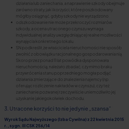
działania lub zaniechania, a naprawienie szkody obejmuje
zarówno straty, jak i korzyści, które poszkodowany
mógłby osiągnąć, gdyby szkody nie wyrządzono.
odszkodowanie nie może przekroczyć rozmiarów
szkody, a ocena utraconego czynszu wymaga
indywidualnej analizy uwzględniającej realne możliwości
wynajęcia konkretnego lokalu.
SN podkreślił, że właściciela nieruchomości nie sposób
zwolnić z obowiązku racjonalnego gospodarowania nią.
Skoro przez ponad 11 lat powódka dysponowała
nieruchomością, należało zbadać, czy mimo braku
przywrócenia stanu poprzedniego mogła podjąć
działania zmierzające do znalezienia najemcy (np.
oferując rozliczenie nakładów w czynszu), czy też
zaniechanie pozwanej rzeczywiście uniemożliwiło jej
uzyskanie jakiegokolwiek dochodu.
3. Utracone korzyści to nie jedynie „szansa”
Wyrok Sądu Najwyższego (Izba Cywilna) z 22 kwietnia 2015
r., sygn. III CSK 256/14