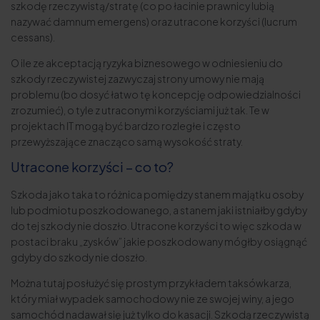
szkodę rzeczywistą/stratę (co po łacinie prawnicy lubią
nazywać damnum emergens) oraz utracone korzyści (lucrum
cessans).
O ile ze akceptacją ryzyka biznesowego w odniesieniu do
szkody rzeczywistej zazwyczaj strony umowy nie mają
problemu (bo dosyć łatwo tę koncepcję odpowiedzialności
zrozumieć), o tyle z utraconymi korzyściami już tak. Te w
projektach IT mogą być bardzo rozległe i często
przewyższające znacząco samą wysokość straty.
Utracone korzyści – co to?
Szkoda jako taka to różnica pomiędzy stanem majątku osoby
lub podmiotu poszkodowanego, a stanem jaki istniałby gdyby
do tej szkody nie doszło. Utracone korzyści to więc szkoda w
postaci braku „zysków” jakie poszkodowany mógłby osiągnąć
gdyby do szkody nie doszło.
Można tutaj posłużyć się prostym przykładem taksówkarza,
który miał wypadek samochodowy nie ze swojej winy, a jego
samochód nadawał się już tylko do kasacji. Szkodą rzeczywistą