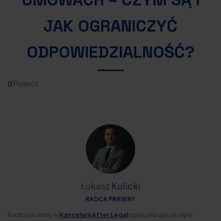
JAK OGRANICZYĆ
ODPOWIEDZIALNOŚĆ?
⟨⟨
Powrót
Łukasz
Kulicki
RADCA PRAWNY
Radca prawny w
Kancelarii After Legal
specjalizującej się w