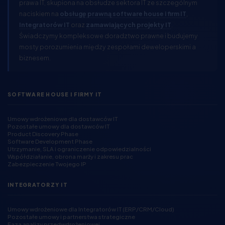
prawa IT, skupiona na obsłudze sektora IT ze szczególnym
naciskiem na
obsługę prawną software house i firm IT
,
Integratorów IT
oraz
zamawiających projekty IT
.
Świadczymy kompleksowe doradztwo prawne i budujemy
mosty porozumienia między zespołami deweloperskimi a
biznesem.
SOFTWARE HOUSE I FIRMY IT
Umowy wdrożeniowe dla dostawców IT
Pozostałe umowy dla dostawców IT
Product Discovery Phase
Software Development Phase
Utrzymanie, SLA i ograniczenie odpowiedzialności
Współdziałanie, obrona marży i zakresu prac
Zabezpieczenie Twojego IP
INTEGRATORZY IT
Umowy wdrożeniowe dla Integratorów IT (ERP/CRM/Cloud)
Pozostałe umowy i partnerstwa strategiczne
Faza analizy przedwdrożeniowej