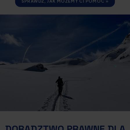
SPRAWDŹ, JAK MOŻEMY CI POMÓC »
DORADZTWO PRAWNE DLA