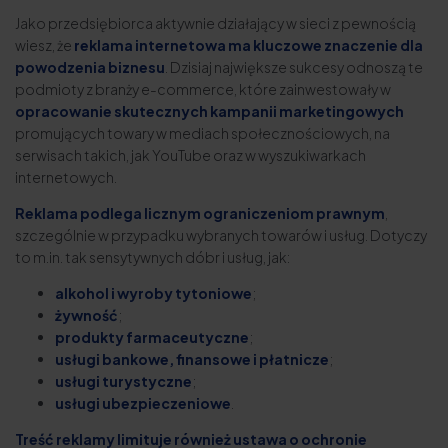
Jako przedsiębiorca aktywnie działający w sieci z pewnością
wiesz, że
reklama internetowa ma kluczowe znaczenie dla
powodzenia biznesu
. Dzisiaj największe sukcesy odnoszą te
podmioty z branży e-commerce, które zainwestowały w
opracowanie skutecznych kampanii marketingowych
promujących towary w mediach społecznościowych, na
serwisach takich, jak YouTube oraz w wyszukiwarkach
internetowych.
Reklama podlega licznym ograniczeniom prawnym
,
szczególnie w przypadku wybranych towarów i usług. Dotyczy
to m.in. tak sensytywnych dóbr i usług, jak:
alkohol i wyroby tytoniowe
;
żywność
;
produkty farmaceutyczne
;
usługi bankowe, finansowe i płatnicze
;
usługi turystyczne
;
usługi ubezpieczeniowe
.
Treść reklamy limituje również ustawa o ochronie