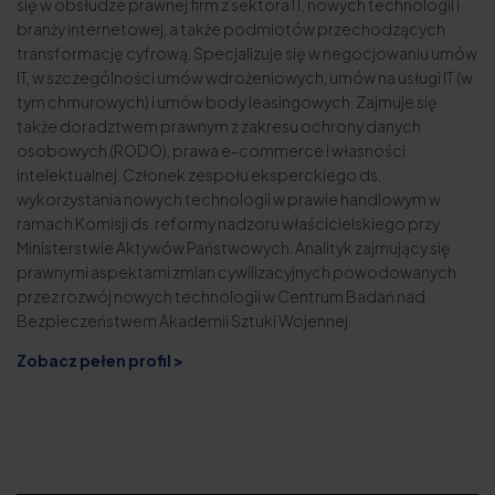
się w obsłudze prawnej firm z sektora IT, nowych technologii i
branży internetowej, a także podmiotów przechodzących
transformację cyfrową. Specjalizuje się w negocjowaniu umów
IT, w szczególności umów wdrożeniowych, umów na usługi IT (w
tym chmurowych) i umów body leasingowych. Zajmuje się
także doradztwem prawnym z zakresu ochrony danych
osobowych (RODO), prawa e-commerce i własności
intelektualnej. Członek zespołu eksperckiego ds.
wykorzystania nowych technologii w prawie handlowym w
ramach Komisji ds. reformy nadzoru właścicielskiego przy
Ministerstwie Aktywów Państwowych. Analityk zajmujący się
prawnymi aspektami zmian cywilizacyjnych powodowanych
przez rozwój nowych technologii w Centrum Badań nad
Bezpieczeństwem Akademii Sztuki Wojennej.
Zobacz pełen profil >