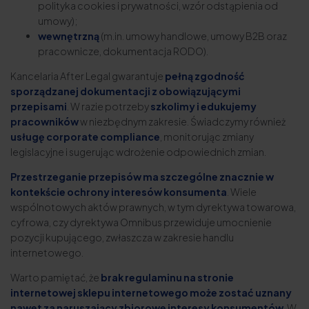
polityka cookies i prywatności, wzór odstąpienia od
umowy);
wewnętrzną
(m.in. umowy handlowe, umowy B2B oraz
pracownicze, dokumentacja RODO).
Kancelaria After Legal gwarantuje
pełną zgodność
sporządzanej dokumentacji z obowiązującymi
przepisami
. W razie potrzeby
szkolimy i edukujemy
pracowników
w niezbędnym zakresie. Świadczymy również
usługę corporate compliance
, monitorując zmiany
legislacyjne i sugerując wdrożenie odpowiednich zmian.
Przestrzeganie przepisów ma szczególne znacznie w
kontekście ochrony interesów konsumenta
. Wiele
wspólnotowych aktów prawnych, w tym dyrektywa towarowa,
cyfrowa, czy dyrektywa Omnibus przewiduje umocnienie
pozycji kupującego, zwłaszcza w zakresie handlu
internetowego.
Warto pamiętać, że
brak regulaminu na stronie
internetowej sklepu internetowego może zostać uznany
nawet za naruszający zbiorowe interesy konsumentów
. W