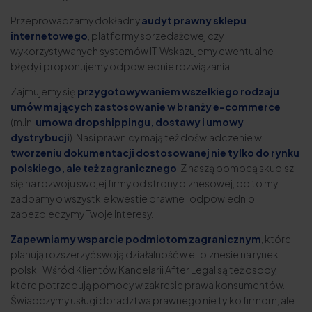
Przeprowadzamy dokładny
audyt prawny sklepu
internetowego
, platformy sprzedażowej czy
wykorzystywanych systemów IT. Wskazujemy ewentualne
błędy i proponujemy odpowiednie rozwiązania.
Zajmujemy się
przygotowywaniem wszelkiego rodzaju
umów mających zastosowanie w branży e-commerce
(m.in.
umowa dropshippingu, dostawy i umowy
dystrybucji
). Nasi prawnicy mają też doświadczenie w
tworzeniu dokumentacji dostosowanej nie tylko do rynku
polskiego, ale też zagranicznego
. Z naszą pomocą skupisz
się na rozwoju swojej firmy od strony biznesowej, bo to my
zadbamy o wszystkie kwestie prawne i odpowiednio
zabezpieczymy Twoje interesy.
Zapewniamy wsparcie podmiotom zagranicznym
, które
planują rozszerzyć swoją działalność w e-biznesie na rynek
polski. Wśród Klientów Kancelarii After Legal są też osoby,
które potrzebują pomocy w zakresie prawa konsumentów.
Świadczymy usługi doradztwa prawnego nie tylko firmom, ale