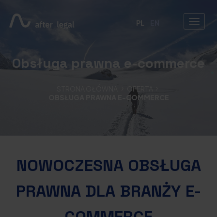
PL
EN
Obsługa prawna e-commerce
STRONA GŁÓWNA
OFERTA
OBSŁUGA PRAWNA E-COMMERCE
NOWOCZESNA OBSŁUGA
PRAWNA DLA BRANŻY E-
COMMERCE