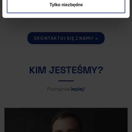
doradztwo prawne
dla podmiotów zagranicznych
Tylko niezbędne
wchodzących na rynek polski
SKONTAKTUJ SIĘ Z NAMI! »
KIM JESTEŚMY?
Poznaj nas
lepiej
!