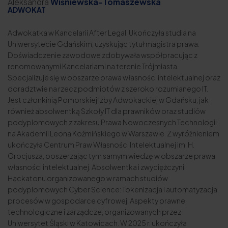
Aleksandra
Wiśniewska-Tomaszewska
ADWOKAT
Adwokatka w Kancelarii After Legal. Ukończyła studia na
Uniwersytecie Gdańskim, uzyskując tytuł magistra prawa.
Doświadczenie zawodowe zdobywała współpracując z
renomowanymi Kancelariami na terenie Trójmiasta.
Specjalizuje się w obszarze prawa własności intelektualnej oraz
doradztwie na rzecz podmiotów z szeroko rozumianego IT.
Jest członkinią Pomorskiej Izby Adwokackiej w Gdańsku, jak
również absolwentką
Szkoły IT dla prawników
oraz studiów
podyplomowych z zakresu Prawa Nowoczesnych Technologii
na Akademii Leona Koźmińskiego w Warszawie. Z wyróżnieniem
ukończyła Centrum Praw Własności Intelektualnej im. H.
Grocjusza, poszerzając tym samym wiedzę w obszarze prawa
własności intelektualnej. Absolwentka i zwyciężczyni
Hackatonu organizowanego w ramach studiów
podyplomowych Cyber Science: Tokenizacja i automatyzacja
procesów w gospodarce cyfrowej. Aspekty prawne,
technologiczne i zarządcze, organizowanych przez
Uniwersytet Śląski w Katowicach. W 2025 r. ukończyła