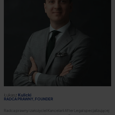
Łukasz
Kulicki
RADCA PRAWNY, FOUNDER
Radca prawny i założyciel
Kancelarii After Legal
specjalizującej