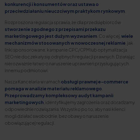
konkurencji i konsumentów oraz ustawa o
przeciwdziałaniu nieuczciwym praktykom rynkowym
.
Rozproszona regulacja sprawia, że dla przedsiębiorców
stworzenie zgodnego z przepisami przekazu
marketingowego jest dużym wyzwaniem
. Co więcej,
wiele
mechanizmów stosowanych w nowoczesnej reklamie
, jak
linki sponsorowane, kampanie CPC/CPM lub optymalizacja
SEO nie doczekały się odrębnych regulacji prawnych. Działając
nierozważnie łatwo o naruszenie uprawnień przysługujących
innemu podmiotowi.
Nasza Kancelaria w ramach
obsługi prawnej e-commerce
pomaga w analizie materiału reklamowego
.
Przeprowadzamy kompleksowy audyt kampanii
marketingowych
, identyfikujemy zagrożenia oraz doradzamy
odpowiednie rozwiązania. Wszystko po to, aby nasi klienci
mogli działać swobodnie, bez obawy o naruszenie
obowiązującej regulacji.