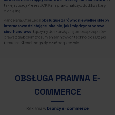
takiej sytuacji Prezes UOKiK ma prawo nałożyć dotkliwą karę
pieniężną.
Kancelaria After Legal
obsługuje zarówno niewielkie sklepy
internetowe działające lokalnie, jak i międzynarodowe
sieci handlowe
. Łączymy doskonałą znajomość przepisów
prawa z głębokim zrozumieniem nowych technologii. Dzięki
temu nasi Klienci mogą się czuć bezpiecznie.
OBSŁUGA PRAWNA E-
COMMERCE
Reklama w
branży e-commerce