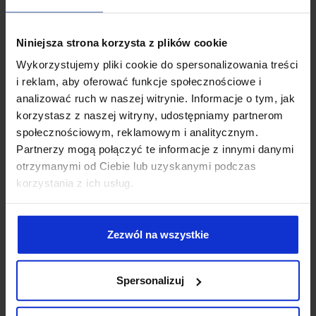
POMÓC?
Niniejsza strona korzysta z plików cookie
Obsługa prawna
branży ecommerce
Wykorzystujemy pliki cookie do spersonalizowania treści
i reklam, aby oferować funkcje społecznościowe i
analizować ruch w naszej witrynie. Informacje o tym, jak
przygotowywanie regulaminów
sklepów
internetowych, marketplace’u, SaaS, PaaS, IaaS, DaaS
korzystasz z naszej witryny, udostępniamy partnerom
przygotowywanie polityk prywatności
społecznościowym, reklamowym i analitycznym.
dostosowanych do modelu biznesowego
Partnerzy mogą połączyć te informacje z innymi danymi
przygotowywanie polityki plików cookies
otrzymanymi od Ciebie lub uzyskanymi podczas
przygotowywanie umów
w branży ecommerce
korzystania z ich usług.
(dropshipping, dostawa, dystrybucja)
przeprowadzanie audytów prawnych
dla sklepów
internetowych, aplikacji SaaS, systemów IT i platform
Zezwól na wszystkie
sprzedażowych
przygotowywanie dokumentacji
dla platform
ecommerce na rynki zagraniczne
Spersonalizuj
doradztwo prawne
w zakresie zwalczania nieuczciwej
konkurencji