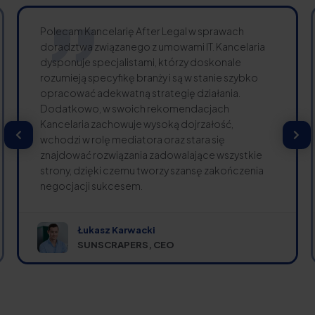
Polecam Kancelarię After Legal w sprawach
doradztwa związanego z umowami IT. Kancelaria
dysponuje specjalistami, którzy doskonale
rozumieją specyfikę branży i są w stanie szybko
opracować adekwatną strategię działania.
Dodatkowo, w swoich rekomendacjach
Kancelaria zachowuje wysoką dojrzałość,
wchodzi w rolę mediatora oraz stara się
znajdować rozwiązania zadowalające wszystkie
strony, dzięki czemu tworzy szansę zakończenia
negocjacji sukcesem.
Łukasz Karwacki
SUNSCRAPERS, CEO