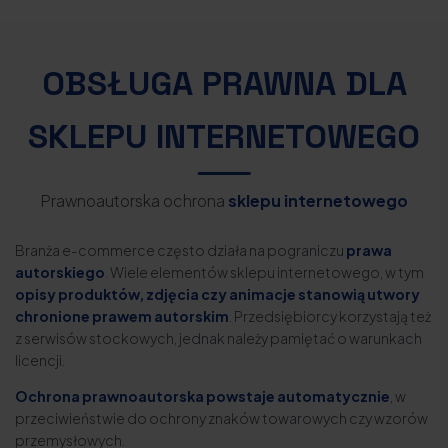
OBSŁUGA PRAWNA DLA
SKLEPU INTERNETOWEGO
Prawnoautorska ochrona
sklepu internetowego
Branża e-commerce często działa na pograniczu
prawa
autorskiego
. Wiele elementów sklepu internetowego, w tym
opisy produktów, zdjęcia czy animacje stanowią utwory
chronione prawem autorskim
. Przedsiębiorcy korzystają też
z serwisów stockowych, jednak należy pamiętać o warunkach
licencji.
Ochrona prawnoautorska powstaje automatycznie
, w
przeciwieństwie do ochrony znaków towarowych czy wzorów
przemysłowych.