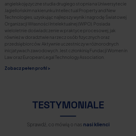
angielskojęzyczne studia drugiego stopnia na Uniwersytecie
Jagiellońskim na kierunku Intellectual Property and New
Technologies, uzyskując najlepszy wynik i nagrodę Światowej
Organizacji Własności Intelektualnej (WIPO). Posiada
wieloletnie doświadczenie w praktyce procesowej, jak
również w doradztwie na rzecz osób fizycznych oraz
przedsiębiorców. Aktywnie uczestniczy w różnorodnych
inicjatywach zawodowych. Jest członkinią Fundacji Women in
Law oraz European Legal Technology Association.
Zobacz pełen profil >
TESTYMONIALE
Sprawdź, co mówią o nas
nasi klienci