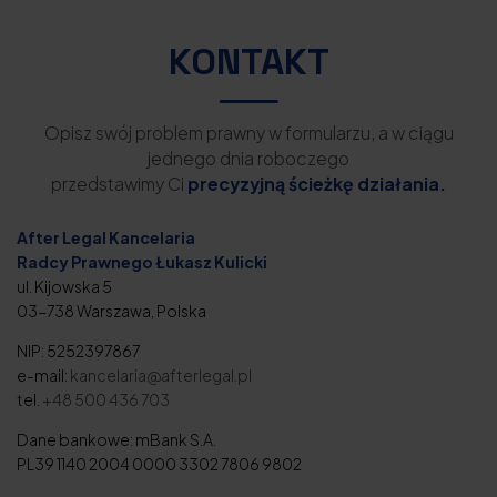
KONTAKT
Opisz swój problem prawny w formularzu, a w ciągu
jednego dnia roboczego
przedstawimy Ci
precyzyjną ścieżkę działania.
After Legal Kancelaria
Radcy Prawnego Łukasz Kulicki
ul. Kijowska 5
03-738 Warszawa, Polska
NIP: 5252397867
e-mail:
kancelaria@afterlegal.pl
tel.
+48 500 436 703
Dane bankowe: mBank S.A.
PL39 1140 2004 0000 3302 7806 9802