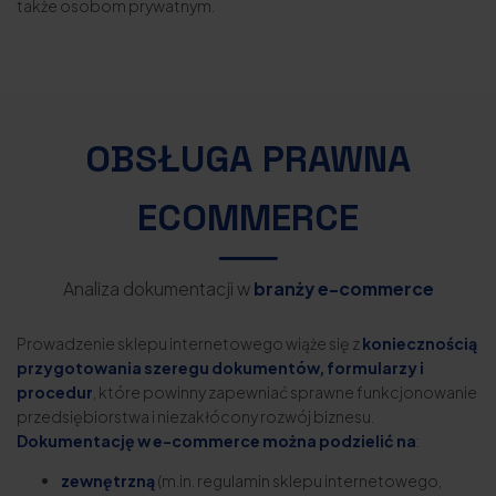
także osobom prywatnym.
OBSŁUGA PRAWNA
ECOMMERCE
Analiza dokumentacji w
branży e-commerce
Prowadzenie sklepu internetowego wiąże się z
koniecznością
przygotowania szeregu dokumentów, formularzy i
procedur
, które powinny zapewniać sprawne funkcjonowanie
przedsiębiorstwa i niezakłócony rozwój biznesu.
Dokumentację w e-commerce można podzielić na
:
zewnętrzną
(m.in. regulamin sklepu internetowego,