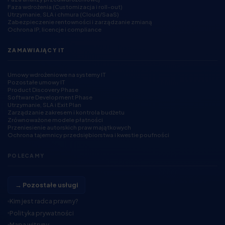
Faza wdrożenia (Customizacja i roll-out)
Utrzymanie, SLA i chmura (Cloud/SaaS)
Zabezpieczenie rentowności i zarządzanie zmianą
Ochrona IP, licencje i compliance
ZAMAWIAJĄCY IT
Umowy wdrożeniowe na systemy IT
Pozostałe umowy IT
Product Discovery Phase
Software Development Phase
Utrzymanie, SLA i Exit Plan
Zarządzanie zakresem i kontrola budżetu
Zrównoważone modele płatności
Przeniesienie autorskich praw majątkowych
Ochrona tajemnicy przedsiębiorstwa i kwestie poufności
POLECAMY
→ Pozostałe usługi
Kim jest radca prawny?
Polityka prywatności
Mapa witryny