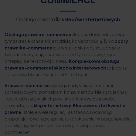
Obsługa prawna dla
sklepów internetowych
Obsługa prawna e-commerce
zlecona doświadczonej w
tym zakresie kancelarii jest dzisiaj koniecznością. Tylko
dobry
prawnik e-commerce
jest w stanie skutecznie zadbać o
Twoje interesy, mając na uwadze nie tylko obowiązujące
przepisy, ale też rozwój biznesu.
Kompleksowa obsługa
prawna e-commerce i sklepów internetowych
to jeden z
obszarów działania Kancelarii After Legal.
Branża e-commerce
wymaga nadążania za trendami
sprzedażowymi i potrzebami konsumentów. Nie są to jednak
jedyne obszary, w jakich powinna orientować się osoba
prowadząca
sklep internetowy
.
Kluczowe są też kwestie
prawne
. Istnieje wiele regulacji, a ustawodawca wciąż
proponuje nowe rozwiązania. Jak efektywnie i w poszanowaniu
obowiązujących przepisów rozwijać swój biznes e-
commerce?