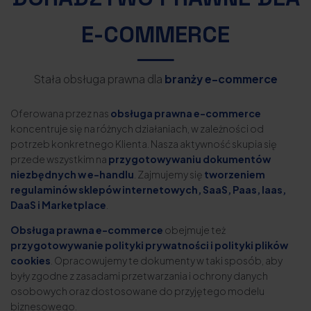
E-COMMERCE
Stała obsługa prawna dla
branży e-commerce
Oferowana przez nas
obsługa prawna e-commerce
koncentruje się na różnych działaniach, w zależności od
potrzeb konkretnego Klienta. Nasza aktywność skupia się
przede wszystkim na
przygotowywaniu dokumentów
niezbędnych w e-handlu
. Zajmujemy się
tworzeniem
regulaminów sklepów internetowych, SaaS, Paas, Iaas,
DaaS i Marketplace
.
Obsługa prawna e-commerce
obejmuje też
przygotowywanie polityki prywatności i polityki plików
cookies
. Opracowujemy te dokumenty w taki sposób, aby
były zgodne z zasadami przetwarzania i ochrony danych
osobowych oraz dostosowane do przyjętego modelu
biznesowego.