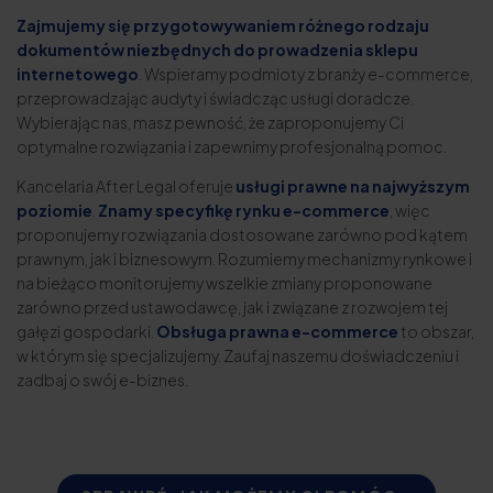
Zajmujemy się przygotowywaniem różnego rodzaju
dokumentów niezbędnych do prowadzenia sklepu
internetowego
. Wspieramy podmioty z branży e-commerce,
przeprowadzając audyty i świadcząc usługi doradcze.
Wybierając nas, masz pewność, że zaproponujemy Ci
optymalne rozwiązania i zapewnimy profesjonalną pomoc.
Kancelaria After Legal oferuje
usługi prawne na najwyższym
poziomie
.
Znamy specyfikę rynku e-commerce
, więc
proponujemy rozwiązania dostosowane zarówno pod kątem
prawnym, jak i biznesowym. Rozumiemy mechanizmy rynkowe i
na bieżąco monitorujemy wszelkie zmiany proponowane
zarówno przed ustawodawcę, jak i związane z rozwojem tej
gałęzi gospodarki.
Obsługa prawna e-commerce
to obszar,
w którym się specjalizujemy. Zaufaj naszemu doświadczeniu i
zadbaj o swój e-biznes.