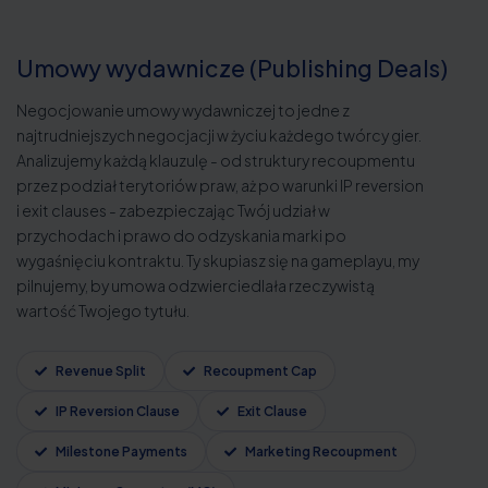
Umowy wydawnicze (Publishing Deals)
Negocjowanie umowy wydawniczej to jedne z
najtrudniejszych negocjacji w życiu każdego twórcy gier.
Analizujemy każdą klauzulę - od struktury recoupmentu
przez podział terytoriów praw, aż po warunki IP reversion
i exit clauses - zabezpieczając Twój udział w
przychodach i prawo do odzyskania marki po
wygaśnięciu kontraktu. Ty skupiasz się na gameplayu, my
pilnujemy, by umowa odzwierciedlała rzeczywistą
wartość Twojego tytułu.
Revenue Split
Recoupment Cap
IP Reversion Clause
Exit Clause
Milestone Payments
Marketing Recoupment