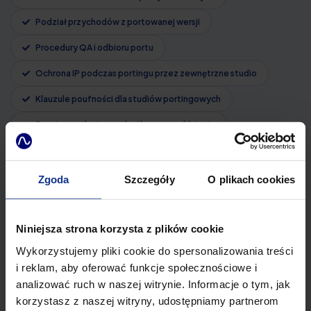
Podział przychodów z portowanej wersji
Procedury QA i odbioru portu
Ochrona IP podczas portingu przez zewnętrzne studio
Klauzule poufności dla studiów portingowych
Terminy wydania portów i kary za opóźnienia
Prawa do dalszej dystrybucji lokalnej wersji
Certyfikacja na platformach konsolowych
Zgoda
Szczegóły
O plikach cookies
Niniejsza strona korzysta z plików cookie
Wykorzystujemy pliki cookie do spersonalizowania treści
Współprace z twórcami, grafikami i
i reklam, aby oferować funkcje społecznościowe i
muzykami
analizować ruch w naszej witrynie. Informacje o tym, jak
korzystasz z naszej witryny, udostępniamy partnerom