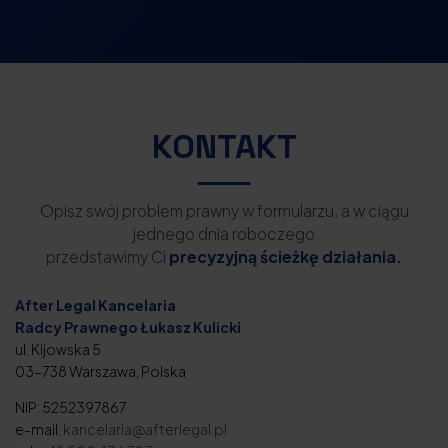
KONTAKT
Opisz swój problem prawny w formularzu, a w ciągu
jednego dnia roboczego
przedstawimy Ci
precyzyjną ścieżkę działania.
After Legal Kancelaria
Radcy Prawnego Łukasz Kulicki
ul. Kijowska 5
03-738 Warszawa, Polska
NIP: 5252397867
e-mail:
kancelaria@afterlegal.pl