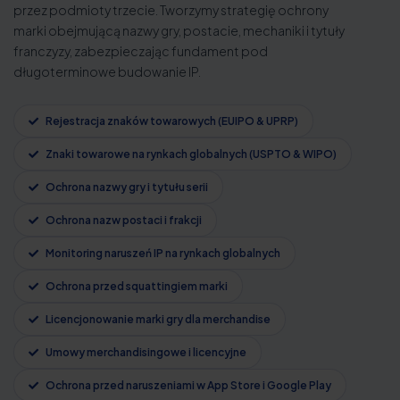
przez podmioty trzecie. Tworzymy strategię ochrony
marki obejmującą nazwy gry, postacie, mechaniki i tytuły
franczyzy, zabezpieczając fundament pod
długoterminowe budowanie IP.
Rejestracja znaków towarowych (EUIPO & UPRP)
Znaki towarowe na rynkach globalnych (USPTO & WIPO)
Ochrona nazwy gry i tytułu serii
Ochrona nazw postaci i frakcji
Monitoring naruszeń IP na rynkach globalnych
Ochrona przed squattingiem marki
Licencjonowanie marki gry dla merchandise
Umowy merchandisingowe i licencyjne
Ochrona przed naruszeniami w App Store i Google Play