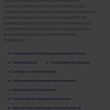
są precyzyjnie uregulowane przed kontaktem z
wydawcą. Zadbamy o to, by kod źródłowy, grafika,
muzyka i narracja pozostawały Twoją własnością lub były
przeniesione wyłącznie w zakresie niezbędnym dla
wydawcy. Zabezpieczamy Cię przed niezamierzonym
przekazaniem praw do IP w trakcie negocjacji, pilnując
granic między licencją a przeniesieniem praw
majątkowych.
Przeniesienie autorskich praw majątkowych do gry
Pola eksploatacji
Prawa zależne do adaptacji
Licencja vs. przeniesienie praw
Ochrona kodu źródłowego silnika i mechanik
Background IP studia gamedev
Work for hire dla zewnętrznych twórców
Kwestie kodu i assetów generowanych przez AI