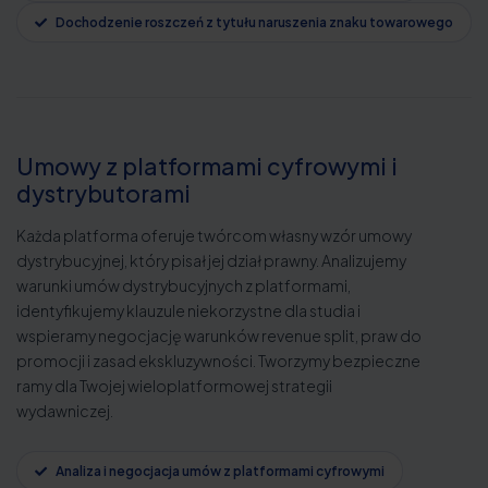
Dochodzenie roszczeń z tytułu naruszenia znaku towarowego
Umowy z platformami cyfrowymi i
dystrybutorami
Każda platforma oferuje twórcom własny wzór umowy
dystrybucyjnej, który pisał jej dział prawny. Analizujemy
warunki umów dystrybucyjnych z platformami,
identyfikujemy klauzule niekorzystne dla studia i
wspieramy negocjację warunków revenue split, praw do
promocji i zasad ekskluzywności. Tworzymy bezpieczne
ramy dla Twojej wieloplatformowej strategii
wydawniczej.
Analiza i negocjacja umów z platformami cyfrowymi