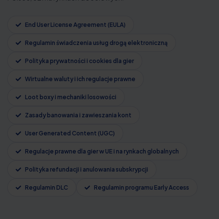
End User License Agreement (EULA)
Regulamin świadczenia usług drogą elektroniczną
Polityka prywatności i cookies dla gier
Wirtualne waluty i ich regulacje prawne
Loot boxy i mechaniki losowości
Zasady banowania i zawieszania kont
User Generated Content (UGC)
Regulacje prawne dla gier w UE i na rynkach globalnych
Polityka refundacji i anulowania subskrypcji
Regulamin DLC
Regulamin programu Early Access