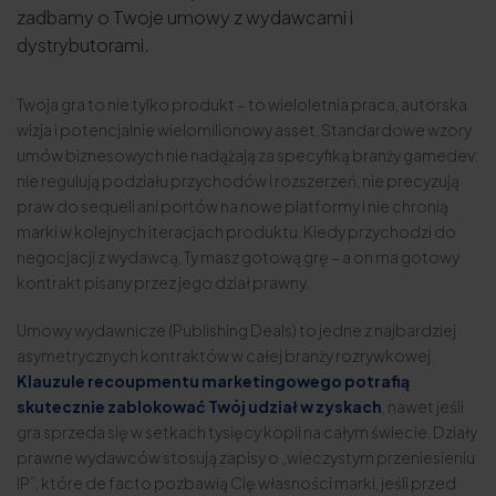
zadbamy o Twoje umowy z wydawcami i
dystrybutorami.
Twoja gra to nie tylko produkt – to wieloletnia praca, autorska
wizja i potencjalnie wielomilionowy asset. Standardowe wzory
umów biznesowych nie nadążają za specyfiką branży gamedev:
nie regulują podziału przychodów i rozszerzeń, nie precyzują
praw do sequeli ani portów na nowe platformy i nie chronią
marki w kolejnych iteracjach produktu. Kiedy przychodzi do
negocjacji z wydawcą, Ty masz gotową grę – a on ma gotowy
kontrakt pisany przez jego dział prawny.
Umowy wydawnicze (Publishing Deals) to jedne z najbardziej
asymetrycznych kontraktów w całej branży rozrywkowej.
Klauzule recoupmentu marketingowego potrafią
skutecznie zablokować Twój udział w zyskach
, nawet jeśli
gra sprzeda się w setkach tysięcy kopii na całym świecie. Działy
prawne wydawców stosują zapisy o „wieczystym przeniesieniu
IP”, które de facto pozbawią Cię własności marki, jeśli przed