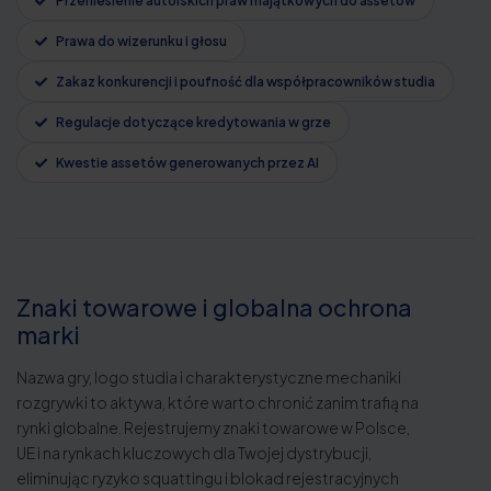
Przeniesienie autorskich praw majątkowych do assetów
Prawa do wizerunku i głosu
Zakaz konkurencji i poufność dla współpracowników studia
Regulacje dotyczące kredytowania w grze
Kwestie assetów generowanych przez AI
Znaki towarowe i globalna ochrona
marki
Nazwa gry, logo studia i charakterystyczne mechaniki
rozgrywki to aktywa, które warto chronić zanim trafią na
rynki globalne. Rejestrujemy znaki towarowe w Polsce,
UE i na rynkach kluczowych dla Twojej dystrybucji,
eliminując ryzyko squattingu i blokad rejestracyjnych