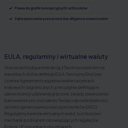
Prawa do grafik koncepcyjnych i artbooków
Zabezpieczenie praw przed due diligence inwestorskim
EULA, regulaminy i wirtualne waluty
Gracze wchodzą w interakcję z Twoim produktem na
warunkach, które definiuje EULA. Tworzymy End User
License Agreements egzekwowalne na rynkach
krajowych i zagranicznych, precyzyjnie definiujące
zakres licencji udzielanej graczowi, zasady zawieszenia i
banowania kont oraz zakres Twojej odpowiedzialności
za treści generowane przez użytkowników (UGC).
Regulujemy kwestie wirtualnych walut, loot boxów i
mechanik pod kątem obowiązujących regulacji w
Polsce, UE i na rynkach docelowych.