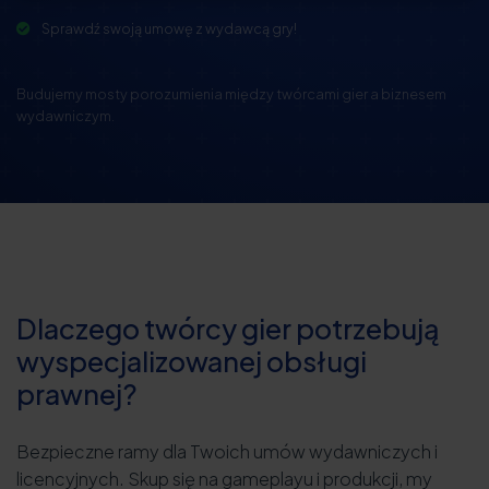
Sprawdź swoją umowę z wydawcą gry!
Budujemy mosty porozumienia między twórcami gier a biznesem
wydawniczym.
Dlaczego twórcy gier potrzebują
wyspecjalizowanej obsługi
prawnej?
Bezpieczne ramy dla Twoich umów wydawniczych i
licencyjnych. Skup się na gameplayu i produkcji, my