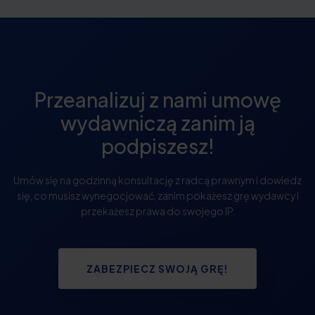
Przeanalizuj z nami umowę
wydawniczą zanim ją
podpiszesz!
Umów się na godzinną konsultację z radcą prawnym i dowiedz
się, co musisz wynegocjować, zanim pokażesz grę wydawcy i
przekażesz prawa do swojego IP.
ZABEZPIECZ SWOJĄ GRĘ!