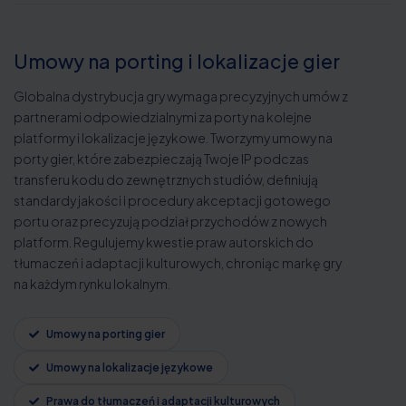
Umowy na porting i lokalizacje gier
Globalna dystrybucja gry wymaga precyzyjnych umów z
partnerami odpowiedzialnymi za porty na kolejne
platformy i lokalizacje językowe. Tworzymy umowy na
porty gier, które zabezpieczają Twoje IP podczas
transferu kodu do zewnętrznych studiów, definiują
standardy jakości i procedury akceptacji gotowego
portu oraz precyzują podział przychodów z nowych
platform. Regulujemy kwestie praw autorskich do
tłumaczeń i adaptacji kulturowych, chroniąc markę gry
na każdym rynku lokalnym.
Umowy na porting gier
Umowy na lokalizacje językowe
Prawa do tłumaczeń i adaptacji kulturowych