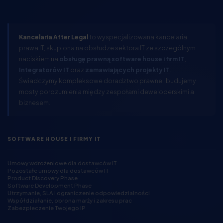
Kancelaria After Legal
to wyspecjalizowana kancelaria
prawa IT, skupiona na obsłudze sektora IT ze szczególnym
naciskiem na
obsługę prawną software house i firm IT
,
Integratorów IT
oraz
zamawiających projekty IT
.
Świadczymy kompleksowe doradztwo prawne i budujemy
mosty porozumienia między zespołami deweloperskimi a
biznesem.
SOFTWARE HOUSE I FIRMY IT
Umowy wdrożeniowe dla dostawców IT
Pozostałe umowy dla dostawców IT
Product Discovery Phase
Software Development Phase
Utrzymanie, SLA i ograniczenie odpowiedzialności
Współdziałanie, obrona marży i zakresu prac
Zabezpieczenie Twojego IP