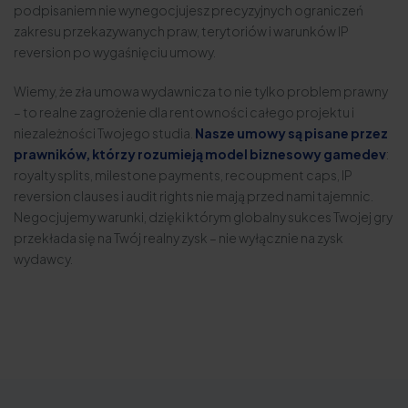
podpisaniem nie wynegocjujesz precyzyjnych ograniczeń
zakresu przekazywanych praw, terytoriów i warunków IP
reversion po wygaśnięciu umowy.
Wiemy, że zła umowa wydawnicza to nie tylko problem prawny
– to realne zagrożenie dla rentowności całego projektu i
niezależności Twojego studia.
Nasze umowy są pisane przez
prawników, którzy rozumieją model biznesowy gamedev
:
royalty splits, milestone payments, recoupment caps, IP
reversion clauses i audit rights nie mają przed nami tajemnic.
Negocjujemy warunki, dzięki którym globalny sukces Twojej gry
przekłada się na Twój realny zysk – nie wyłącznie na zysk
wydawcy.