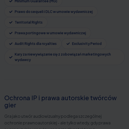
Minimum Guarantee (MG)
Prawo do sequeli i DLC w umowie wydawniczej
Territorial Rights
Prawa portingowe w umowie wydawniczej
Audit Rights dla royalties
Exclusivity Period
Kary za niewywiązanie się z zobowiązań marketingowych
wydawcy
Ochrona IP i prawa autorskie twórców
gier
Gra jako utwór audiowizualny podlega szczególnej
ochronie prawnoautorskiej - ale tylko wtedy, gdy prawa