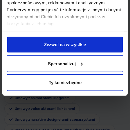
Studio gamedev to cały ekosystem współprac,
społecznościowym, reklamowym i analitycznym.
najczęściej B2B: graficy środowisk, kompozytorzy
Partnerzy mogą połączyć te informacje z innymi danymi
ścieżek dźwiękowych, animatorzy postaci, voice
otrzymanymi od Ciebie lub uzyskanymi podczas
actorzy, naratorzy - każdy z nich może zachować prawa
korzystania z ich usług.
autorskie do swojego wkładu, jeśli umowa nie reguluje
tej kwestii wprost. Tworzymy precyzyjne umowy o dzieło
i kontrakty B2B, które skutecznie przenoszą autorskie
Zezwól na wszystkie
prawa majątkowe do wszystkich assetów gry na Twoje
studio, regulując kwestie prawa do wizerunku i zakazu
konkurencji.
Spersonalizuj
Umowy z grafikami i concept artystami
Tylko niezbędne
Umowy z kompozytorami i sound designerami
Umowy z animatorami i riggerami
Umowy z voice aktorami i lektorami
Umowy z narrative designerami i scenarzystami