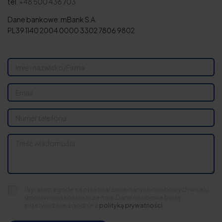
tel.
+48 500 436 703
Dane bankowe: mBank S.A.
PL39 1140 2004 0000 3302 7806 9802
Wyrażam zgodę na przetwarzanie danych osobowych w celu
umożliwienia kontaktu ze mną. Dane osobowe będą
przetwarzane zgodnie z
polityką prywatności