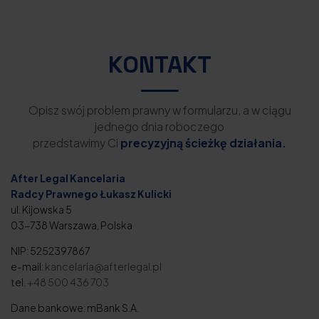
KONTAKT
Opisz swój problem prawny w formularzu, a w ciągu
jednego dnia roboczego
przedstawimy Ci
precyzyjną ścieżkę działania.
After Legal Kancelaria
Radcy Prawnego Łukasz Kulicki
ul. Kijowska 5
03-738 Warszawa, Polska
NIP: 5252397867
e-mail:
kancelaria@afterlegal.pl
tel.
+48 500 436 703
Dane bankowe: mBank S.A.