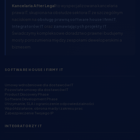
Kancelaria After Legal
to wyspecjalizowana kancelaria
prawa IT, skupiona na obsłudze sektora IT ze szczególnym
naciskiem na
obsługę prawną software house i firm IT
,
Integratorów IT
oraz
zamawiających projekty IT
.
Świadczymy kompleksowe doradztwo prawne i budujemy
mosty porozumienia między zespołami deweloperskimi a
biznesem.
SOFTWARE HOUSE I FIRMY IT
Umowy wdrożeniowe dla dostawców IT
Pozostałe umowy dla dostawców IT
Product Discovery Phase
Software Development Phase
Utrzymanie, SLA i ograniczenie odpowiedzialności
Współdziałanie, obrona marży i zakresu prac
Zabezpieczenie Twojego IP
INTEGRATORZY IT