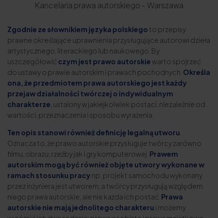
Kancelaria prawa autorskiego - Warszawa
Zgodnie ze słownikiem języka polskiego
to przepisy
prawne określające uprawnienia przysługujące autorowi dzieła
artystycznego, literackiego lub naukowego. By
uszczegółowić
czym jest prawo autorskie
warto spojrzeć
do ustawy o prawie autorskim i prawach pochodnych.
Określa
ona, że przedmiotem prawa autorskiego jest każdy
przejaw działalności twórczej o indywidualnym
charakterze
, ustalony w jakiejkolwiek postaci, niezależnie od
wartości, przeznaczenia i sposobu wyrażenia.
Ten opis stanowi również definicję legalną utworu
.
Oznacza to, że prawo autorskie przysługuje twórcy zarówno
filmu, obrazu, rzeźby jak i gry komputerowej.
Prawem
autorskim mogą być również objęte utwory wykonane w
ramach stosunku pracy
np. projekt samochodu wykonany
przez inżyniera jest utworem, a twórcy przysługują względem
niego prawa autorskie, ale nie każda ich postać.
Prawa
autorskie nie mają jednolitego charakteru
i możemy
wyróżnić ich dwa rodzaje: prawa osobiste i prawa majątkowe.