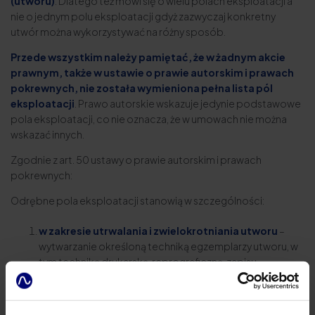
(utworu)
. Dlatego też mówi się o wielu polach eksploatacji a
nie o jednym polu eksploatacji gdyż zazwyczaj konkretny
utwór można wykorzystywać na różny sposób.
Przede wszystkim należy pamiętać, że w żadnym akcie
prawnym, także w ustawie o prawie autorskim i prawach
pokrewnych, nie została wymieniona pełna lista pól
eksploatacji
. Prawo autorskie wskazuje jedynie podstawowe
pola eksploatacji, co nie oznacza, że w umowach nie można
wskazać innych.
Zgodnie z art. 50 ustawy o prawie autorskim i prawach
pokrewnych:
Odrębne pola eksploatacji stanowią w szczególności:
w zakresie utrwalania i zwielokrotniania utworu
–
wytwarzanie określoną techniką egzemplarzy utworu, w
tym techniką drukarską, reprograficzną, zapisu
magnetycznego oraz techniką cyfrową;
w zakresie obrotu oryginałem albo egzemplarzami
,
na których utwór utrwalono – wprowadzanie do obrotu,