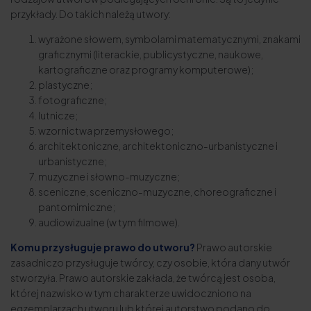
przykłady. Do takich należą utwory:
wyrażone słowem, symbolami matematycznymi, znakami
graficznymi (literackie, publicystyczne, naukowe,
kartograficzne oraz programy komputerowe);
plastyczne;
fotograficzne;
lutnicze;
wzornictwa przemysłowego;
architektoniczne, architektoniczno-urbanistyczne i
urbanistyczne;
muzyczne i słowno-muzyczne;
sceniczne, sceniczno-muzyczne, choreograficzne i
pantomimiczne;
audiowizualne (w tym filmowe).
Komu przysługuje prawo do utworu?
Prawo autorskie
zasadniczo przysługuje twórcy, czy osobie, która dany utwór
stworzyła. Prawo autorskie zakłada, że twórcą jest osoba,
której nazwisko w tym charakterze uwidoczniono na
egzemplarzach utworu lub której autorstwo podano do