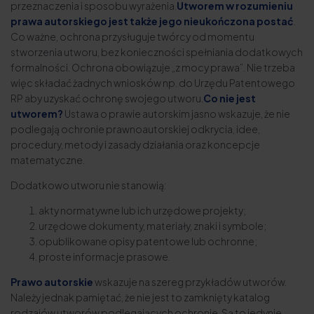
przeznaczenia i sposobu wyrażenia.
Utworem w rozumieniu
prawa autorskiego jest także jego nieukończona postać
.
Co ważne, ochrona przysługuje twórcy od momentu
stworzenia utworu, bez konieczności spełniania dodatkowych
formalności. Ochrona obowiązuje „z mocy prawa”. Nie trzeba
więc składać żadnych wniosków np. do Urzędu Patentowego
RP aby uzyskać ochronę swojego utworu.
Co nie jest
utworem?
Ustawa o prawie autorskim jasno wskazuje, że nie
podlegają ochronie prawnoautorskiej odkrycia, idee,
procedury, metody i zasady działania oraz koncepcje
matematyczne.
Dodatkowo utworu nie stanowią:
akty normatywne lub ich urzędowe projekty;
urzędowe dokumenty, materiały, znaki i symbole;
opublikowane opisy patentowe lub ochronne;
proste informacje prasowe.
Prawo autorskie
wskazuje na szereg przykładów utworów.
Należy jednak pamiętać, że nie jest to zamknięty katalog
rodzajów utworów podlegających ochronie. Są to jedynie