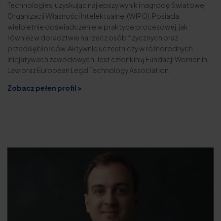
Technologies, uzyskując najlepszy wynik i nagrodę Światowej
Organizacji Własności Intelektualnej (WIPO). Posiada
wieloletnie doświadczenie w praktyce procesowej, jak
również w doradztwie na rzecz osób fizycznych oraz
przedsiębiorców. Aktywnie uczestniczy w różnorodnych
inicjatywach zawodowych. Jest członkinią Fundacji Women in
Law oraz European Legal Technology Association.
Zobacz pełen profil >