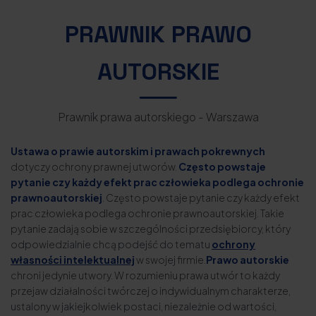
PRAWNIK PRAWO
AUTORSKIE
Prawnik prawa autorskiego - Warszawa
Ustawa o prawie autorskim i prawach pokrewnych
dotyczy ochrony prawnej utworów.
Często powstaje
pytanie czy każdy efekt prac człowieka podlega ochronie
prawnoautorskiej
. Często powstaje pytanie czy każdy efekt
prac człowieka podlega ochronie prawnoautorskiej. Takie
pytanie zadają sobie w szczególności przedsiębiorcy, który
odpowiedzialnie chcą podejść do tematu
ochrony
własności intelektualnej
w swojej firmie.
Prawo autorskie
chroni jedynie utwory. W rozumieniu prawa utwór to każdy
przejaw działalności twórczej o indywidualnym charakterze,
ustalony w jakiejkolwiek postaci, niezależnie od wartości,