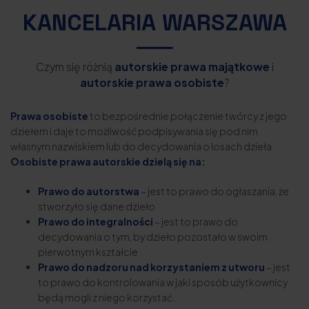
KANCELARIA WARSZAWA
Czym się różnią
autorskie prawa majątkowe
i
autorskie prawa osobiste
?
Prawa osobiste
to bezpośrednie połączenie twórcy z jego
dziełem i daje to możliwość podpisywania się pod nim
własnym nazwiskiem lub do decydowania o losach dzieła.
Osobiste prawa autorskie dzielą się na:
Prawo do autorstwa
– jest to prawo do ogłaszania, że
stworzyło się dane dzieło
Prawo do integralności
– jest to prawo do
decydowania o tym, by dzieło pozostało w swoim
pierwotnym kształcie
Prawo do nadzoru nad korzystaniem z utworu
– jest
to prawo do kontrolowania w jaki sposób użytkownicy
będą mogli z niego korzystać.