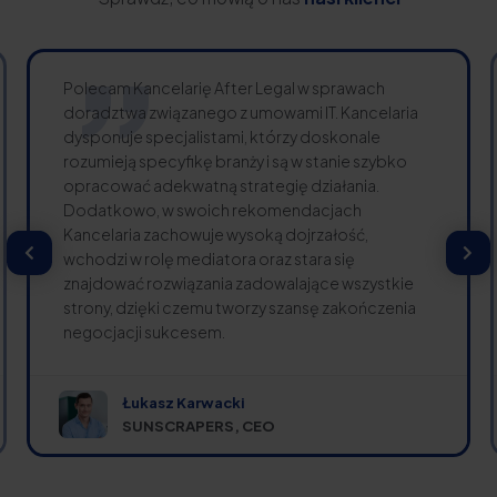
Polecam Kancelarię After Legal w sprawach
doradztwa związanego z umowami IT. Kancelaria
dysponuje specjalistami, którzy doskonale
rozumieją specyfikę branży i są w stanie szybko
opracować adekwatną strategię działania.
Dodatkowo, w swoich rekomendacjach
Kancelaria zachowuje wysoką dojrzałość,
wchodzi w rolę mediatora oraz stara się
znajdować rozwiązania zadowalające wszystkie
strony, dzięki czemu tworzy szansę zakończenia
negocjacji sukcesem.
Łukasz Karwacki
SUNSCRAPERS, CEO