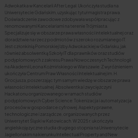
Adwokatka w Kancelarii After Legal. Ukończyła studia na
Uniwersytecie Gdańskim, uzyskując tytuł magistra prawa.
Doświadczenie zawodowe zdobywała współpracując z
renomowanymi Kancelariami na terenie Trójmiasta.
Specjalizuje się w obszarze prawa własności intelektualnej oraz
doradztwie na rzecz podmiotów z szeroko rozumianego IT.
Jest członkinią Pomorskiej Izby Adwokackiej w Gdańsku, jak
również absolwentką
Szkoły IT dla prawników
oraz studiów
podyplomowych z zakresu Prawa Nowoczesnych Technologii
na Akademii Leona Koźmińskiego w Warszawie. Z wyróżnieniem
ukończyła Centrum Praw Własności Intelektualnej im. H.
Grocjusza, poszerzając tym samym wiedzę w obszarze prawa
własności intelektualnej. Absolwentka i zwyciężczyni
Hackatonu organizowanego w ramach studiów
podyplomowych Cyber Science: Tokenizacja i automatyzacja
procesów w gospodarce cyfrowej. Aspekty prawne,
technologiczne i zarządcze, organizowanych przez
Uniwersytet Śląski w Katowicach. W 2025 r. ukończyła
angielskojęzyczne studia drugiego stopnia na Uniwersytecie
Jagiellońskim na kierunku Intellectual Property and New