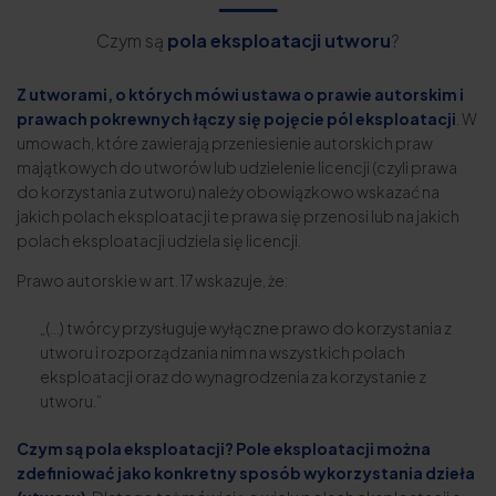
Czym są
pola eksploatacji utworu
?
Z utworami, o których mówi ustawa o prawie autorskim i
prawach pokrewnych łączy się pojęcie pól eksploatacji
. W
umowach, które zawierają przeniesienie autorskich praw
majątkowych do utworów lub udzielenie licencji (czyli prawa
do korzystania z utworu) należy obowiązkowo wskazać na
jakich polach eksploatacji te prawa się przenosi lub na jakich
polach eksploatacji udziela się licencji.
Prawo autorskie w art. 17 wskazuje, że:
„(…) twórcy przysługuje wyłączne prawo do korzystania z
utworu i rozporządzania nim na wszystkich polach
eksploatacji oraz do wynagrodzenia za korzystanie z
utworu.”
Czym są pola eksploatacji?
Pole eksploatacji można
zdefiniować jako konkretny sposób wykorzystania dzieła