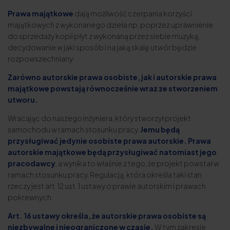
Prawa majątkowe
dają możliwość czerpania korzyści
majątkowych z wykonanego dzieła np. poprzez uprawnienie
do sprzedaży kopii płyt z wykonaną przez siebie muzyką,
decydowanie w jaki sposób i na jaką skalę utwór będzie
rozpowszechniany.
Zarówno autorskie prawa osobiste, jak i autorskie prawa
majątkowe powstają równocześnie wraz ze stworzeniem
utworu.
Wracając do naszego inżyniera, który stworzył projekt
samochodu w ramach stosunku pracy.
Jemu będą
przysługiwać jedynie osobiste prawa autorskie. Prawa
autorskie majątkowe będą przysługiwać natomiast jego
pracodawcy
, a wynika to właśnie z tego, że projekt powstał w
ramach stosunku pracy. Regulacją, która określa taki stan
rzeczy jest art. 12 ust. 1 ustawy o prawie autorskim i prawach
pokrewnych.
Art. 16 ustawy określa, że autorskie prawa osobiste są
niezbywalne i nieograniczone w czasie.
W tym zakresie