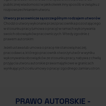
publicznej wiadomości w jakikolwiek inny sposób w związku z
rozpowszechnianiem utworu.
Utwory pracownicze są szczególnym rodzajem utworów
.
Chodzi o utwory wykonane przez pracownika pozostającego
w stosunku pracy (umowa o pracę) w ramach wykonywania
swoich obowiązków pracowniczych. Wtedy zgodnie z
prawem autorskim:
Jeżeli ustawa lub umowa o pracę nie stanowią inaczej,
pracodawca, którego pracownik stworzył utwór w wyniku
wykonywania obowiązków ze stosunku pracy, nabywa z chwilą
przyjęcia utworu autorskie prawa majątkowe w granicach
wynikających z celu umowy o pracę i zgodnego zamiaru stron.
PRAWO AUTORSKIE -