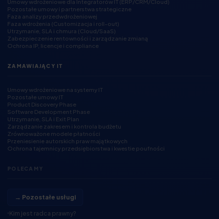
Umowy wdrożeniowe dla Integratorów IT (ERP/CRM/Cloud)
Pozostałe umowy i partnerstwa strategiczne
Faza analizy przedwdrożeniowej
Faza wdrożenia (Customizacja i roll-out)
Utrzymanie, SLA i chmura (Cloud/SaaS)
Zabezpieczenie rentowności i zarządzanie zmianą
Ochrona IP, licencje i compliance
ZAMAWIAJĄCY IT
Umowy wdrożeniowe na systemy IT
Pozostałe umowy IT
Product Discovery Phase
Software Development Phase
Utrzymanie, SLA i Exit Plan
Zarządzanie zakresem i kontrola budżetu
Zrównoważone modele płatności
Przeniesienie autorskich praw majątkowych
Ochrona tajemnicy przedsiębiorstwa i kwestie poufności
POLECAMY
→ Pozostałe usługi
Kim jest radca prawny?