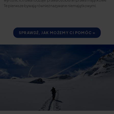
Te pierwsze bywają również nazywane niemajątkowymi.
SPRAWDŹ, JAK MOŻEMY CI POMÓC »