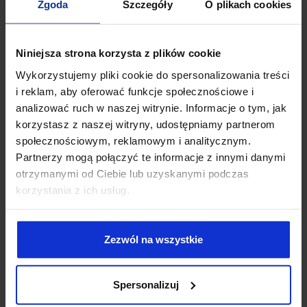
Zgoda
Szczegóły
O plikach cookies
użyczenie lub najem oryginału albo egzemplarzy;
w zakresie rozpowszechniania utworu
w sposób inny
niż określony w pkt 2 – publiczne wykonanie, wystawienie,
Niniejsza strona korzysta z plików cookie
wyświetlenie, odtworzenie oraz nadawanie i
reemitowanie, a także publiczne udostępnianie utworu
Wykorzystujemy pliki cookie do spersonalizowania treści
w taki sposób, aby każdy mógł mieć do niego dostęp w
i reklam, aby oferować funkcje społecznościowe i
miejscu i w czasie przez siebie wybranym.
analizować ruch w naszej witrynie. Informacje o tym, jak
korzystasz z naszej witryny, udostępniamy partnerom
społecznościowym, reklamowym i analitycznym.
Partnerzy mogą połączyć te informacje z innymi danymi
otrzymanymi od Ciebie lub uzyskanymi podczas
KIM JESTEŚMY?
korzystania z ich usług.
Poznaj nas
lepiej
!
Zezwól na wszystkie
Spersonalizuj