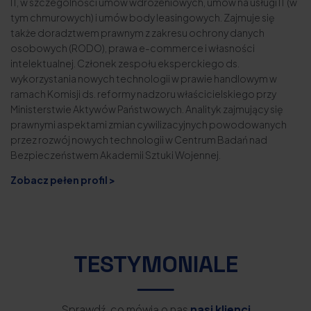
IT, w szczególności umów wdrożeniowych, umów na usługi IT (w
tym chmurowych) i umów body leasingowych. Zajmuje się
także doradztwem prawnym z zakresu ochrony danych
osobowych (RODO), prawa e-commerce i własności
intelektualnej. Członek zespołu eksperckiego ds.
wykorzystania nowych technologii w prawie handlowym w
ramach Komisji ds. reformy nadzoru właścicielskiego przy
Ministerstwie Aktywów Państwowych. Analityk zajmujący się
prawnymi aspektami zmian cywilizacyjnych powodowanych
przez rozwój nowych technologii w Centrum Badań nad
Bezpieczeństwem Akademii Sztuki Wojennej.
Zobacz pełen profil >
TESTYMONIALE
Sprawdź, co mówią o nas
nasi klienci