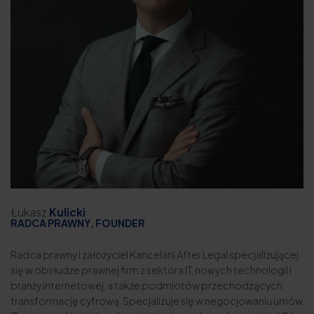
Łukasz
Kulicki
RADCA PRAWNY, FOUNDER
Radca prawny i założyciel
Kancelarii After Legal
specjalizującej
się w obsłudze prawnej firm z sektora IT, nowych technologii i
branży internetowej, a także podmiotów przechodzących
transformację cyfrową. Specjalizuje się w negocjowaniu umów