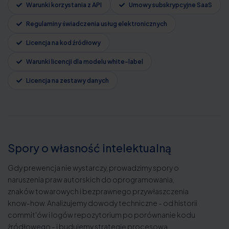
Warunki korzystania z API
Umowy subskrypcyjne SaaS
Regulaminy świadczenia usług elektronicznych
Licencja na kod źródłowy
Warunki licencji dla modelu white-label
Licencja na zestawy danych
Spory o własność intelektualną
Gdy prewencja nie wystarczy, prowadzimy spory o
naruszenia praw autorskich do oprogramowania,
znaków towarowych i bezprawnego przywłaszczenia
know-how. Analizujemy dowody techniczne - od historii
commit'ów i logów repozytorium po porównanie kodu
źródłowego - i budujemy strategię procesową