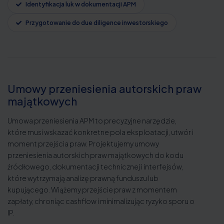
Identyfikacja luk w dokumentacji APM
Przygotowanie do due diligence inwestorskiego
Umowy przeniesienia autorskich praw
majątkowych
Umowa przeniesienia APM to precyzyjne narzędzie,
które musi wskazać konkretne pola eksploatacji, utwór i
moment przejścia praw. Projektujemy umowy
przeniesienia autorskich praw majątkowych do kodu
źródłowego, dokumentacji technicznej i interfejsów,
które wytrzymają analizę prawną funduszu lub
kupującego. Wiążemy przejście praw z momentem
zapłaty, chroniąc cashflow i minimalizując ryzyko sporu o
IP.