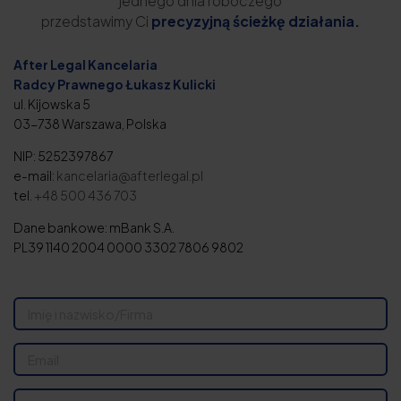
jednego dnia roboczego
przedstawimy Ci
precyzyjną ścieżkę działania.
After Legal Kancelaria
Radcy Prawnego Łukasz Kulicki
ul. Kijowska 5
03-738 Warszawa, Polska
NIP: 5252397867
e-mail:
kancelaria@afterlegal.pl
tel.
+48 500 436 703
Dane bankowe: mBank S.A.
PL39 1140 2004 0000 3302 7806 9802