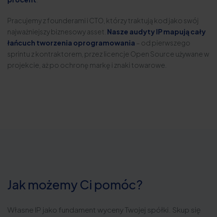
Pracujemy z founderami i CTO, którzy traktują kod jako swój
najważniejszy biznesowy asset.
Nasze audyty IP mapują cały
łańcuch tworzenia oprogramowania
– od pierwszego
sprintu z kontraktorem, przez licencje Open Source używane w
projekcie, aż po ochronę markę i znaki towarowe.
Jak możemy Ci pomóc?
Własne IP jako fundament wyceny Twojej spółki. Skup się