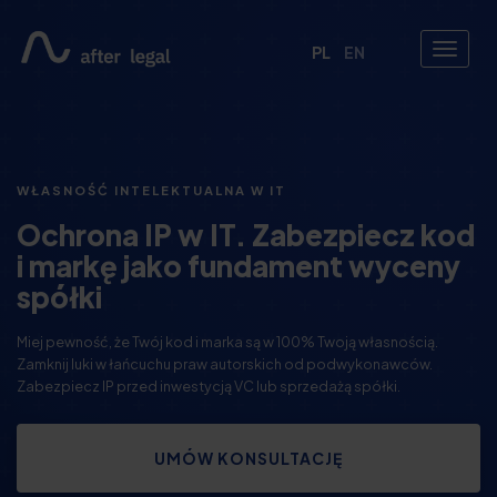
PL
EN
WŁASNOŚĆ INTELEKTUALNA W IT
Ochrona IP w IT. Zabezpiecz kod
i markę jako fundament wyceny
spółki
Miej pewność, że Twój kod i marka są w 100% Twoją własnością.
Zamknij luki w łańcuchu praw autorskich od podwykonawców.
Zabezpiecz IP przed inwestycją VC lub sprzedażą spółki.
UMÓW KONSULTACJĘ