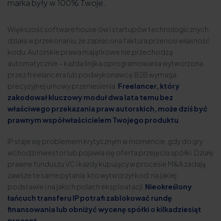
marka były w 100% Twoje.
Większość software house’ów i startupów technologicznych
działa w przekonaniu, że zapłacona faktura przenosi własność
kodu. Autorskie prawa majątkowe nie przechodzą
automatycznie – każda linijka oprogramowania wytworzona
przez freelancera lub podwykonawcę B2B wymaga
precyzyjnej umowy przeniesienia.
Freelancer, który
zakodował kluczowy moduł dwa lata temu bez
właściwego przekazania praw autorskich, może dziś być
prawnym współwłaścicielem Twojego produktu
.
IP staje się problemem krytycznym w momencie, gdy do gry
wchodzi inwestor lub pojawia się oferta przejęcia spółki. Działy
prawne funduszu VC i każdy kupujący w procesie M&A zadają
zawsze te same pytania: kto wytworzył kod, na jakiej
podstawie i na jakich polach eksploatacji.
Nieokreślony
łańcuch transferu IP potrafi zablokować rundę
finansowania lub obniżyć wycenę spółki o kilkadziesiąt
procent
.