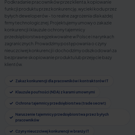
Podkradanie pracowników przez klienta, kopiowanie
funkcji produktu przez konkurencję, wycieki kodu przez
byłych deweloperów - to realne zagrożenia dla każdej
firmy technologicznej. Projektujemy umowy o zakazie
konkurencji i klauzule ochrony tajemnicy
przedsiębiorstwa egzekwowalne w Polsce i na rynkach
zagranicznych. Prowadzimy postępowania o czyny
nieuczciwej konkurencji i dochodzimy odszkodowań za
bezprawne skopiowanie produktu lub przejęcie bazy
klientów.
Zakaz konkurencji dla pracowników i kontraktorów IT
Klauzule poufności (NDA) z karami umownymi
Ochrona tajemnicy przedsiębiorstwa (trade secret)
Naruszenie tajemnicy przedsiębiorstwa przez byłych
pracowników
Czyny nieuczciwej konkurencji w branży IT