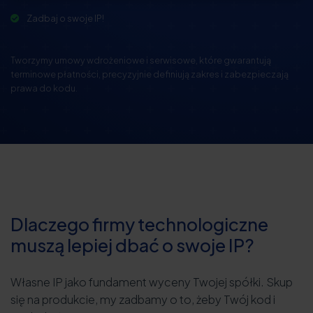
Zadbaj o swoje IP!
Tworzymy umowy wdrożeniowe i serwisowe, które gwarantują
terminowe płatności, precyzyjnie definiują zakres i zabezpieczają
prawa do kodu.
Dlaczego firmy technologiczne
muszą lepiej dbać o swoje IP?
Własne IP jako fundament wyceny Twojej spółki. Skup
się na produkcie, my zadbamy o to, żeby Twój kod i