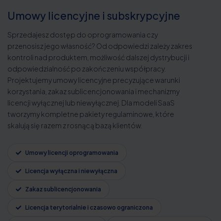
Umowy licencyjne i subskrypcyjne
Sprzedajesz dostęp do oprogramowania czy
przenosisz jego własność? Od odpowiedzi zależy zakres
kontroli nad produktem, możliwość dalszej dystrybucji i
odpowiedzialność po zakończeniu współpracy.
Projektujemy umowy licencyjne precyzujące warunki
korzystania, zakaz sublicencjonowania i mechanizmy
licencji wyłącznej lub niewyłącznej. Dla modeli SaaS
tworzymy kompletne pakiety regulaminowe, które
skalują się razem z rosnącą bazą klientów.
Umowy licencji oprogramowania
Licencja wyłączna i niewyłączna
Zakaz sublicencjonowania
Licencja terytorialnie i czasowo ograniczona