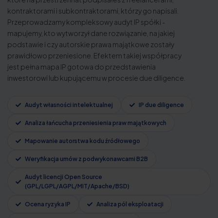
kontraktorami i subkontraktorami, którzy go napisali.
Przeprowadzamy kompleksowy audyt IP spółki -
mapujemy, kto wytworzył dane rozwiązanie, na jakiej
podstawie i czy autorskie prawa majątkowe zostały
prawidłowo przeniesione. Efektem takiej współpracy
jest pełna mapa IP gotowa do przedstawienia
inwestorowi lub kupującemu w procesie due diligence.
Audyt własności intelektualnej
IP due diligence
Analiza łańcucha przeniesienia praw majątkowych
Mapowanie autorstwa kodu źródłowego
Weryfikacja umów z podwykonawcami B2B
Audyt licencji Open Source
(GPL/LGPL/AGPL/MIT/Apache/BSD)
Ocena ryzyka IP
Analiza pól eksploatacji