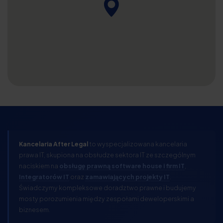
Kancelaria After Legal
to wyspecjalizowana kancelaria
prawa IT, skupiona na obsłudze sektora IT ze szczególnym
naciskiem na
obsługę prawną software house i firm IT
,
Integratorów IT
oraz
zamawiających projekty IT
.
Świadczymy kompleksowe doradztwo prawne i budujemy
mosty porozumienia między zespołami deweloperskimi a
biznesem.