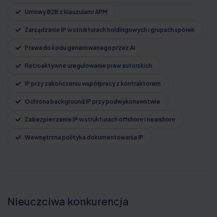
Umowy B2B z klauzulami APM
Zarządzanie IP w strukturach holdingowych i grupach spółek
Prawa do kodu generowanego przez AI
Retroaktywne uregulowanie praw autorskich
IP przy zakończeniu współpracy z kontraktorem
Ochrona background IP przy podwykonawstwie
Zabezpieczenie IP w strukturach offshore i nearshore
Wewnętrzna polityka dokumentowania IP
Nieuczciwa konkurencja