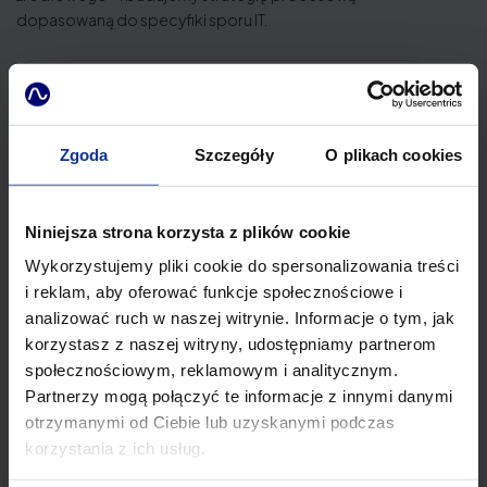
dopasowaną do specyfiki sporu IT.
Spory o naruszenie praw autorskich do oprogramowania
Analiza historii repozytorium (git blame/log)
Zgoda
Szczegóły
O plikach cookies
Porównanie kodu źródłowego jako dowód
Roszczenia o bezprawne przywłaszczenie know-how
Niniejsza strona korzysta z plików cookie
Naruszenie znaków towarowych w IT
Wykorzystujemy pliki cookie do spersonalizowania treści
Zabezpieczenie dowodów cyfrowych w sporach IP
i reklam, aby oferować funkcje społecznościowe i
analizować ruch w naszej witrynie. Informacje o tym, jak
Mediacja w sporach o własność intelektualną
korzystasz z naszej witryny, udostępniamy partnerom
Roszczenia odszkodowawcze z tytułu naruszenia IP
społecznościowym, reklamowym i analitycznym.
Partnerzy mogą połączyć te informacje z innymi danymi
Postępowanie zabezpieczające
otrzymanymi od Ciebie lub uzyskanymi podczas
Reprezentacja w postępowaniu sądowym o naruszenie praw
korzystania z ich usług.
autorskich