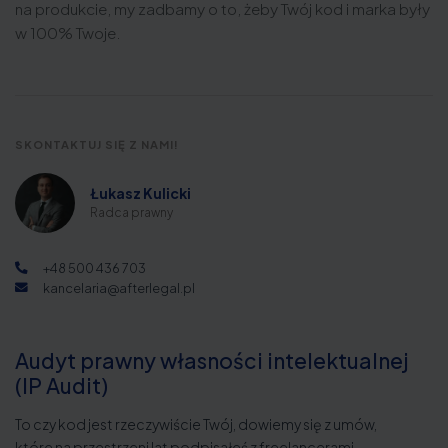
na produkcie, my zadbamy o to, żeby Twój kod i marka były
w 100% Twoje.
SKONTAKTUJ SIĘ Z NAMI!
Łukasz Kulicki
Radca prawny
+48 500 436 703
kancelaria@afterlegal.pl
Audyt prawny własności intelektualnej
(IP Audit)
To czy kod jest rzeczywiście Twój, dowiemy się z umów,
które na przestrzeni lat podpisałeś z freelancerami,