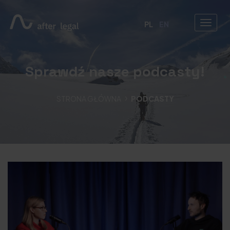
PL
EN
Sprawdź nasze podcasty!
STRONA GŁÓWNA
PODCASTY