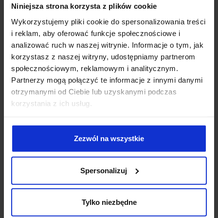
Niniejsza strona korzysta z plików cookie
Opisz swój problem prawny w formularzu, a w ciągu
Wykorzystujemy pliki cookie do spersonalizowania treści
jednego dnia roboczego
i reklam, aby oferować funkcje społecznościowe i
przedstawimy Ci
precyzyjną ścieżkę działania.
analizować ruch w naszej witrynie. Informacje o tym, jak
korzystasz z naszej witryny, udostępniamy partnerom
After Legal Kancelaria
społecznościowym, reklamowym i analitycznym.
Radcy Prawnego Łukasz Kulicki
ul. Kijowska 5
Partnerzy mogą połączyć te informacje z innymi danymi
03-738 Warszawa, Polska
otrzymanymi od Ciebie lub uzyskanymi podczas
korzystania z ich usług.
NIP: 5252397867
e-mail:
kancelaria@afterlegal.pl
tel.
+48 500 436 703
Zezwól na wszystkie
Dane bankowe: mBank S.A.
PL39 1140 2004 0000 3302 7806 9802
Spersonalizuj
Tylko niezbędne