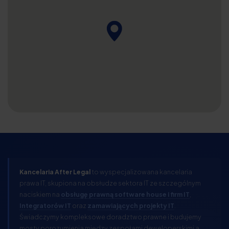
Kancelaria After Legal
to wyspecjalizowana kancelaria
prawa IT, skupiona na obsłudze sektora IT ze szczególnym
naciskiem na
obsługę prawną software house i firm IT
,
Integratorów IT
oraz
zamawiających projekty IT
.
Świadczymy kompleksowe doradztwo prawne i budujemy
mosty porozumienia między zespołami deweloperskimi a