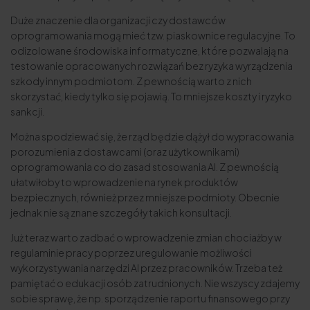
Duże znaczenie dla organizacji czy dostawców
oprogramowania mogą mieć tzw. piaskownice regulacyjne. To
odizolowane środowiska informatyczne, które pozwalają na
testowanie opracowanych rozwiązań bez ryzyka wyrządzenia
szkody innym podmiotom. Z pewnością warto z nich
skorzystać, kiedy tylko się pojawią. To mniejsze koszty i ryzyko
sankcji.
Można spodziewać się, że rząd będzie dążył do wypracowania
porozumienia z dostawcami (oraz użytkownikami)
oprogramowania co do zasad stosowania AI. Z pewnością
ułatwiłoby to wprowadzenie na rynek produktów
bezpiecznych, również przez mniejsze podmioty. Obecnie
jednak nie są znane szczegóły takich konsultacji.
Już teraz warto zadbać o wprowadzenie zmian chociażby w
regulaminie pracy poprzez uregulowanie możliwości
wykorzystywania narzędzi AI przez pracowników. Trzeba też
pamiętać o edukacji osób zatrudnionych. Nie wszyscy zdajemy
sobie sprawę, że np. sporządzenie raportu finansowego przy