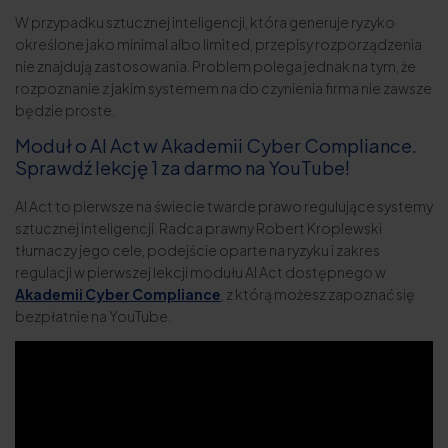
W przypadku sztucznej inteligencji, która generuje ryzyko
określone jako minimal albo limited, przepisy rozporządzenia
nie znajdują zastosowania. Problem polega jednak na tym, że
rozpoznanie z jakim systemem na do czynienia firma nie zawsze
będzie proste.
Moduł o AI Act w Akademii Cyber Compliance.
Sprawdź lekcję 1 za darmo na YouTube!
AI Act to pierwsze na świecie twarde prawo regulujące systemy
sztucznej inteligencji. Radca prawny Robert Kroplewski
tłumaczy jego cele, podejście oparte na ryzyku i zakres
regulacji w pierwszej lekcji modułu AI Act dostępnego w
Akademii Cyber Compliance
, z którą możesz zapoznać się
bezpłatnie na YouTube.