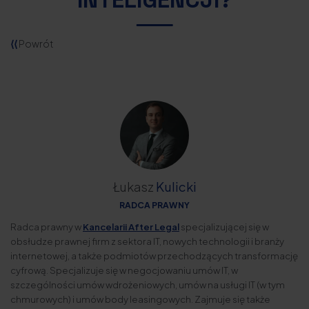
⟨⟨
Powrót
Łukasz
Kulicki
RADCA PRAWNY
Radca prawny w
Kancelarii After Legal
specjalizującej się w
obsłudze prawnej firm z sektora IT, nowych technologii i branży
internetowej, a także podmiotów przechodzących transformację
cyfrową. Specjalizuje się w negocjowaniu umów IT, w
szczególności umów wdrożeniowych, umów na usługi IT (w tym
chmurowych) i umów body leasingowych. Zajmuje się także