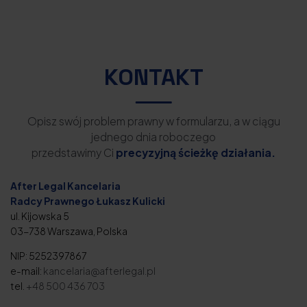
KONTAKT
Opisz swój problem prawny w formularzu, a w ciągu
jednego dnia roboczego
przedstawimy Ci
precyzyjną ścieżkę działania.
After Legal Kancelaria
Radcy Prawnego Łukasz Kulicki
ul. Kijowska 5
03-738 Warszawa, Polska
NIP: 5252397867
e-mail:
kancelaria@afterlegal.pl
tel.
+48 500 436 703