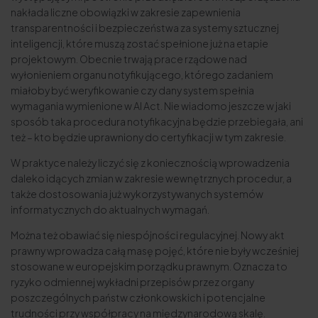
nakłada liczne obowiązki w zakresie zapewnienia
transparentności i bezpieczeństwa za systemy sztucznej
inteligencji, które muszą zostać spełnione już na etapie
projektowym. Obecnie trwają prace rządowe nad
wyłonieniem organu notyfikującego, którego zadaniem
miałoby być weryfikowanie czy dany system spełnia
wymagania wymienione w AI Act. Nie wiadomo jeszcze w jaki
sposób taka procedura notyfikacyjna będzie przebiegała, ani
też – kto będzie uprawniony do certyfikacji w tym zakresie.
W praktyce należy liczyć się z koniecznością wprowadzenia
daleko idących zmian w zakresie wewnętrznych procedur, a
także dostosowania już wykorzystywanych systemów
informatycznych do aktualnych wymagań.
Można też obawiać się niespójności regulacyjnej. Nowy akt
prawny wprowadza całą masę pojęć, które nie były wcześniej
stosowane w europejskim porządku prawnym. Oznacza to
ryzyko odmiennej wykładni przepisów przez organy
poszczególnych państw członkowskich i potencjalne
trudności przy współpracy na międzynarodową skalę.