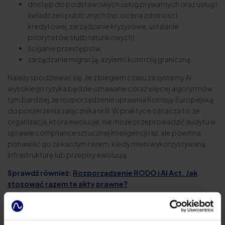
dostęp do podstawowych usług prywatnych oraz usług i
świadczeń publicznych (np. ocena zdolności
kredytowej, zarządzanie kryzysowe, ustalanie
priorytetów służb ratunkowych);
ściganie przestępstw;
zarządzanie migracją, azylem i kontrolą graniczną.
Należy spodziewać się, że z biegiem czasu za systemy AI
wysokiego ryzyka będzie uznawane coraz więcej algorytmów
tym bardziej, że rozporządzenie uprawnia Komisję Europejską
do poszerzenia załącznika nr III. W praktyce oznacza to, że
organizacja, która ewoluuje, nie może przeprowadzić audytu w
sprawie compliance sztucznej inteligencji raz, ale powinna
ponawiać go za każdym razem, kiedy mieni wykorzystywaną
infrastrukturę lub przepisy ewoluują.
Sprawdź również:
Rozporządzenie RODO i AI Act. Jak
stosować razem te akty prawne?
Kiedy można korzystać z systemów wysokiego
ryzyka?