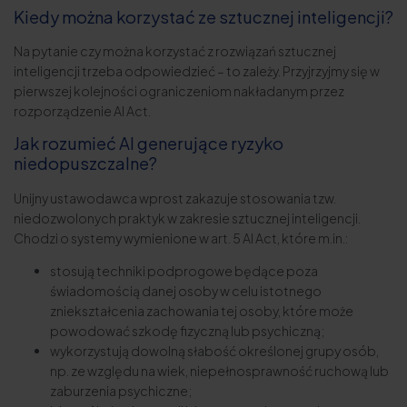
Kiedy można korzystać ze sztucznej inteligencji?
Na pytanie czy można korzystać z rozwiązań sztucznej
inteligencji trzeba odpowiedzieć – to zależy. Przyjrzyjmy się w
pierwszej kolejności ograniczeniom nakładanym przez
rozporządzenie AI Act.
Jak rozumieć AI generujące ryzyko
niedopuszczalne?
Unijny ustawodawca wprost zakazuje stosowania tzw.
niedozwolonych praktyk w zakresie sztucznej inteligencji.
Chodzi o systemy wymienione w art. 5 AI Act, które m.in.:
stosują techniki podprogowe będące poza
świadomością danej osoby w celu istotnego
zniekształcenia zachowania tej osoby, które może
powodować szkodę fizyczną lub psychiczną;
wykorzystują dowolną słabość określonej grupy osób,
np. ze względu na wiek, niepełnosprawność ruchową lub
zaburzenia psychiczne;