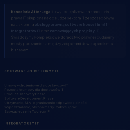
Kancelaria After Legal
to wyspecjalizowana kancelaria
prawa IT, skupiona na obsłudze sektora IT ze szczególnym
naciskiem na
obsługę prawną software house i firm IT
,
Integratorów IT
oraz
zamawiających projekty IT
.
Świadczymy kompleksowe doradztwo prawne i budujemy
mosty porozumienia między zespołami deweloperskimi a
biznesem.
SOFTWARE HOUSE I FIRMY IT
Umowy wdrożeniowe dla dostawców IT
Pozostałe umowy dla dostawców IT
Product Discovery Phase
Software Development Phase
Utrzymanie, SLA i ograniczenie odpowiedzialności
Współdziałanie, obrona marży i zakresu prac
Zabezpieczenie Twojego IP
INTEGRATORZY IT