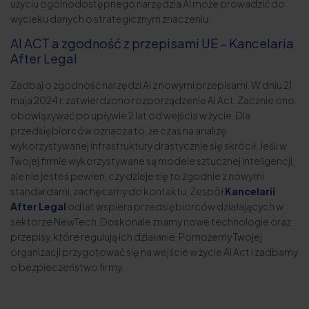
użyciu ogólnodostępnego narzędzia AI może prowadzić do
wycieku danych o strategicznym znaczeniu.
AI ACT a zgodność z przepisami UE – Kancelaria
After Legal
Zadbaj o zgodność narzędzi AI z nowymi przepisami. W dniu 21
maja 2024 r. zatwierdzono rozporządzenie AI Act. Zacznie ono
obowiązywać po upływie 2 lat od wejścia w życie. Dla
przedsiębiorców oznacza to, że czas na analizę
wykorzystywanej infrastruktury drastycznie się skrócił. Jeśli w
Twojej firmie wykorzystywane są modele sztucznej inteligencji,
ale nie jesteś pewien, czy dzieje się to zgodnie z nowymi
standardami, zachęcamy do kontaktu. Zespół
Kancelarii
After Legal
od lat wspiera przedsiębiorców działających w
sektorze NewTech. Doskonale znamy nowe technologie oraz
przepisy, które regulują ich działanie. Pomożemy Twojej
organizacji przygotować się na wejście w życie AI Act i zadbamy
o bezpieczeństwo firmy.