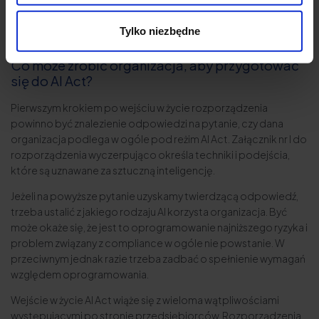
rozbudowane i wiążą się z koniecznością implementacji
odpowiednich rozwiązań na płaszczyźnie informatycznej, ale
Tylko niezbędne
też biznesowej.
Co może zrobić organizacja, aby przygotować
się do AI Act?
Pierwszym krokiem po wejściu w życie rozporządzenia
powinno być znalezienie odpowiedzi na pytanie, czy dana
organizacja podlega w ogóle pod reżim AI Act. Załącznik nr I do
rozporządzenia wyczerpująco określa techniki i podejścia,
które są uznawane za sztuczną inteligencję.
Jeżeli na powyższe pytanie uzyskamy twierdzącą odpowiedź,
trzeba ustalić z jakiego rodzaju AI korzysta organizacja. Być
może okaże się, że jest to oprogramowanie najniższego ryzyka i
problem związany z compliance w ogóle nie powstanie. W
przeciwnym jednak razie trzeba zadbać o spełnienie wymagań
względem oprogramowania.
Wejście w życie AI Act wiąże się z wieloma wątpliwościami
występującymi po stronie przedsiębiorców. Rozporządzenia