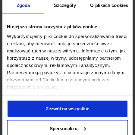
Rozporządzenie AI Act wprowadza cały szereg wymagań, jakie
Zgoda
Szczegóły
O plikach cookies
muszą zostać spełnione przed oddaniem systemu do użytku.
Niedopatrzenia na typ etapie w najlepszym razie sprawią, że
software nie przejdzie procedury notyfikacyjnej. W najgorszym
Niniejsza strona korzysta z plików cookie
zaś powstaje ryzyko dotkliwej sankcji. Unijny ustawodawca
Wykorzystujemy pliki cookie do spersonalizowania treści
kładzie nacisk na:
i reklam, aby oferować funkcje społecznościowe i
opracowanie systemu zarządzania ryzykiem;
analizować ruch w naszej witrynie. Informacje o tym, jak
właściwe procedury zbierania i walidacji danych, z
korzystasz z naszej witryny, udostępniamy partnerom
których będzie korzystał system AI;
społecznościowym, reklamowym i analitycznym.
obszerną dokumentację techniczną;
Partnerzy mogą połączyć te informacje z innymi danymi
wprowadzenie mechanizmu rejestrowania zdarzeń;
otrzymanymi od Ciebie lub uzyskanymi podczas
transparentność i udostępnianie kluczowych informacji
korzystania z ich usług.
użytkownikom;
zapewnienie możliwości nadzoru AI ze strony człowieka;
dokładność, solidność i odpowiednio wysoki poziom
bezpieczeństwa AI;
Zezwól na wszystkie
obowiązek współpracy z jednostką notyfikowaną.
Choć na pierwszy rzut oka może się wydawać, że warunki
Spersonalizuj
korzystania z AI zamykają się w kilku punktach, są one