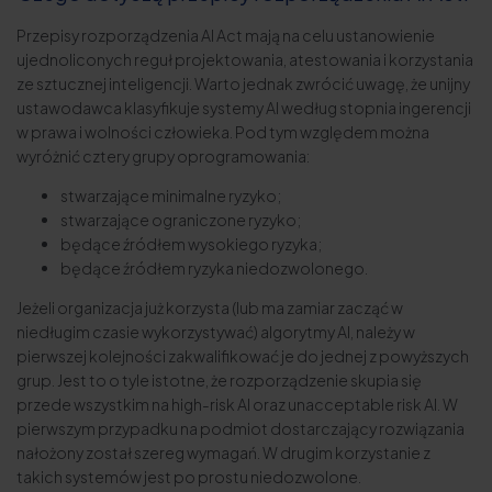
Przepisy rozporządzenia AI Act mają na celu ustanowienie
ujednoliconych reguł projektowania, atestowania i korzystania
ze sztucznej inteligencji. Warto jednak zwrócić uwagę, że unijny
ustawodawca klasyfikuje systemy AI według stopnia ingerencji
w prawa i wolności człowieka. Pod tym względem można
wyróżnić cztery grupy oprogramowania:
stwarzające minimalne ryzyko;
stwarzające ograniczone ryzyko;
będące źródłem wysokiego ryzyka;
będące źródłem ryzyka niedozwolonego.
Jeżeli organizacja już korzysta (lub ma zamiar zacząć w
niedługim czasie wykorzystywać) algorytmy AI, należy w
pierwszej kolejności zakwalifikować je do jednej z powyższych
grup. Jest to o tyle istotne, że rozporządzenie skupia się
przede wszystkim na high-risk AI oraz unacceptable risk AI. W
pierwszym przypadku na podmiot dostarczający rozwiązania
nałożony został szereg wymagań. W drugim korzystanie z
takich systemów jest po prostu niedozwolone.