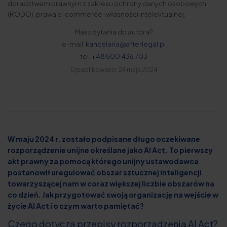
doradztwem prawnym z zakresu ochrony danych osobowych
(RODO), prawa e-commerce i własności intelektualnej.
Masz pytania do autora?
e-mail:
kancelaria@afterlegal.pl
tel.
+48 500 436 703
Opublikowano: 24 maja 2024
W maju 2024 r. zostało podpisane długo oczekiwane
rozporządzenie unijne określane jako AI Act. To pierwszy
akt prawny za pomocą którego unijny ustawodawca
postanowił uregulować obszar sztucznej inteligencji
towarzyszącej nam w coraz większej liczbie obszarów na
co dzień. Jak przygotować swoją organizację na wejście w
życie AI Act i o czym warto pamiętać?
Czego dotyczą przepisy rozporządzenia AI Act?