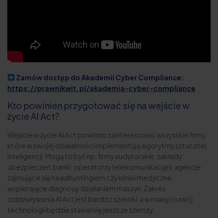
Zamów dostęp do Akademii Cyber Compliance:
https://prawnikwit.pl/akademia-cyber-compliance
Kto powinien przygotować się na wejście w
życie AI Act?
Wejście w życie AI Act powinno zainteresować wszystkie firmy,
które w swojej działalności implementują algorytmy sztucznej
inteligencji. Mogą to być np. firmy audytorskie, zakłady
ubezpieczeń, banki, operatorzy telekomunikacyjni, agencje
zajmujące się headhuntingiem czy kliniki medyczne
wspierające diagnozę działaniem maszyn. Zakres
oddziaływania AI Act jest bardzo szeroki, a w miarę rozwój
technologii będzie stawał się jeszcze szerszy.