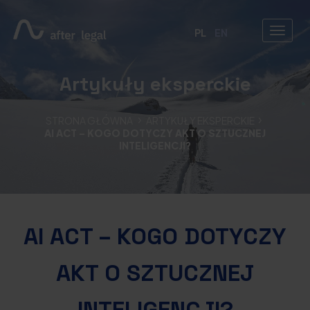
PL
EN
Artykuły eksperckie
STRONA GŁÓWNA
ARTYKUŁY EKSPERCKIE
AI ACT – KOGO DOTYCZY AKT O SZTUCZNEJ
INTELIGENCJI?
AI ACT – KOGO DOTYCZY
AKT O SZTUCZNEJ
INTELIGENCJI?