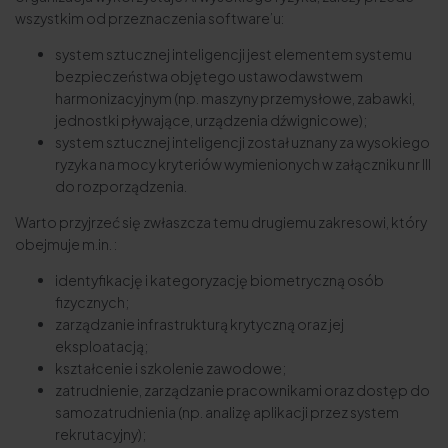
wszystkim od przeznaczenia software’u:
system sztucznej inteligencji jest elementem systemu
bezpieczeństwa objętego ustawodawstwem
harmonizacyjnym (np. maszyny przemysłowe, zabawki,
jednostki pływające, urządzenia dźwignicowe);
system sztucznej inteligencji został uznany za wysokiego
ryzyka na mocy kryteriów wymienionych w załączniku nr III
do rozporządzenia.
Warto przyjrzeć się zwłaszcza temu drugiemu zakresowi, który
obejmuje m.in. :
identyfikację i kategoryzację biometryczną osób
fizycznych;
zarządzanie infrastrukturą krytyczną oraz jej
eksploatacją;
kształcenie i szkolenie zawodowe;
zatrudnienie, zarządzanie pracownikami oraz dostęp do
samozatrudnienia (np. analizę aplikacji przez system
rekrutacyjny);