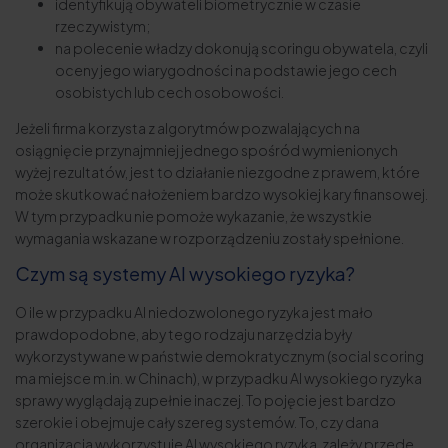
identyfikują obywateli biometrycznie w czasie
rzeczywistym;
na polecenie władzy dokonują scoringu obywatela, czyli
oceny jego wiarygodności na podstawie jego cech
osobistych lub cech osobowości.
Jeżeli firma korzysta z algorytmów pozwalających na
osiągnięcie przynajmniej jednego spośród wymienionych
wyżej rezultatów, jest to działanie niezgodne z prawem, które
może skutkować nałożeniem bardzo wysokiej kary finansowej.
W tym przypadku nie pomoże wykazanie, że wszystkie
wymagania wskazane w rozporządzeniu zostały spełnione.
Czym są
systemy AI wysokiego ryzyka
?
O ile w przypadku AI niedozwolonego ryzyka jest mało
prawdopodobne, aby tego rodzaju narzędzia były
wykorzystywane w państwie demokratycznym (social scoring
ma miejsce m.in. w Chinach), w przypadku AI wysokiego ryzyka
sprawy wyglądają zupełnie inaczej. To pojęcie jest bardzo
szerokie i obejmuje cały szereg systemów. To, czy dana
organizacja wykorzystuje AI wysokiego ryzyka, zależy przede