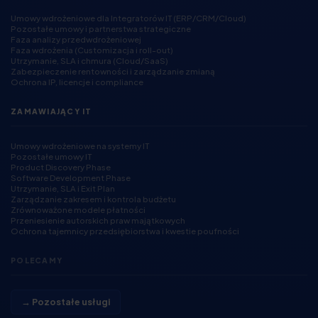
Umowy wdrożeniowe dla Integratorów IT (ERP/CRM/Cloud)
Pozostałe umowy i partnerstwa strategiczne
Faza analizy przedwdrożeniowej
Faza wdrożenia (Customizacja i roll-out)
Utrzymanie, SLA i chmura (Cloud/SaaS)
Zabezpieczenie rentowności i zarządzanie zmianą
Ochrona IP, licencje i compliance
ZAMAWIAJĄCY IT
Umowy wdrożeniowe na systemy IT
Pozostałe umowy IT
Product Discovery Phase
Software Development Phase
Utrzymanie, SLA i Exit Plan
Zarządzanie zakresem i kontrola budżetu
Zrównoważone modele płatności
Przeniesienie autorskich praw majątkowych
Ochrona tajemnicy przedsiębiorstwa i kwestie poufności
POLECAMY
→ Pozostałe usługi