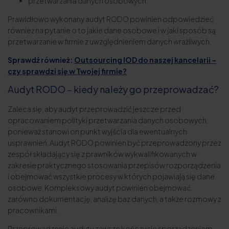
przetwarzania danych osobowych.
Prawidłowo wykonany audyt RODO powinien odpowiedzieć
również na pytanie o to jakie dane osobowe i w jaki sposób są
przetwarzanie w firmie z uwzględnieniem danych wrażliwych.
Sprawdź również:
Outsourcing IOD do naszej kancelarii –
czy sprawdzi się w Twojej firmie?
Audyt RODO – kiedy należy go przeprowadzać?
Zaleca się, aby audyt przeprowadzić jeszcze przed
opracowaniem polityki przetwarzania danych osobowych,
ponieważ stanowi on punkt wyjścia dla ewentualnych
usprawnień. Audyt RODO powinien być przeprowadzony przez
zespół składający się z prawników wykwalifikowanych w
zakresie praktycznego stosowania przepisów rozporządzenia
i obejmować wszystkie procesy w których pojawiają się dane
osobowe. Kompleksowy audyt powinien obejmować
zarówno dokumentację, analizę baz danych, a także rozmowy z
pracownikami.
Przeprowadzenie audytu zawsze kończy się sporządzeniem