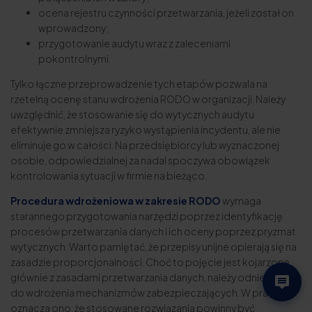
ocena rejestru czynności przetwarzania, jeżeli został on
wprowadzony;
przygotowanie audytu wraz z zaleceniami
pokontrolnymi.
Tylko łączne przeprowadzenie tych etapów pozwala na
rzetelną ocenę stanu wdrożenia RODO w organizacji. Należy
uwzględnić, że stosowanie się do wytycznych audytu
efektywnie zmniejsza ryzyko wystąpienia incydentu, ale nie
eliminuje go w całości. Na przedsiębiorcy lub wyznaczonej
osobie, odpowiedzialnej za nadal spoczywa obowiązek
kontrolowania sytuacji w firmie na bieżąco.
Procedura wdrożeniowa w zakresie RODO
wymaga
starannego przygotowania narzędzi poprzez identyfikację
procesów przetwarzania danych i ich oceny poprzez pryzmat
wytycznych. Warto pamiętać, że przepisy unijne opierają się na
zasadzie proporcjonalności. Choć to pojęcie jest kojarzone
głównie z zasadami przetwarzania danych, należy odnieść je też
do wdrożenia mechanizmów zabezpieczających. W praktyce
oznacza ono, że stosowane rozwiązania powinny być