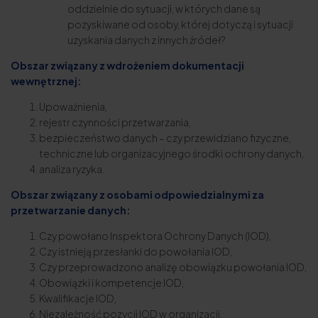
oddzielnie do sytuacji, w których dane są
pozyskiwane od osoby, której dotyczą i sytuacji
uzyskania danych z innych źródeł?
Obszar związany z wdrożeniem dokumentacji
wewnętrznej:
Upoważnienia,
rejestr czynności przetwarzania,
bezpieczeństwo danych – czy przewidziano fizyczne,
techniczne lub organizacyjnego środki ochrony danych,
analiza ryzyka.
Obszar związany z osobami odpowiedzialnymi za
przetwarzanie danych:
Czy powołano Inspektora Ochrony Danych (IOD),
Czy istnieją przesłanki do powołania IOD,
Czy przeprowadzono analizę obowiązku powołania IOD,
Obowiązki i kompetencje IOD,
Kwalifikacje IOD,
Niezależność pozycji IOD w organizacji.