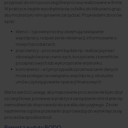
przypisać do nich poszczególne procesy realizowane w firmie.
W praktyce zwykle wyodrębnia się od kilku do kilkunastu grup,
aby można było nimi sprawnie zarządzać. Przykładami zbiorów
są np.:
klienci – typowe procesy obejmują nawiązanie
współpracy, rozpatrzenie reklamacji, informowanie o
nowych produktach;
pracownicy – procesami będzie np. realizacja praw i
obowiązków pracowniczych, korzystanie z benefitów
pozapłacowych lub wykorzystanie wizerunku;
kontrahenci – w tym przypadku przetwarzanie danych
może polegać na nawiązaniu współpracy, obsłudze
umów czy księgowanie operacji finansowych.
Warto zwrócić uwagę, aby mapowanie procesów nie było zbyt
szczegółowe, ponieważ w praktyce zarządzanie nimi stanie się
niemożliwe lub doprowadzi do paraliżu decyzyjnego. Z kolei
nadmiernie ogólne przesłanki doprowadzą do wymknięcia się
procesów spod kontroli.
Raport z audytu RODO