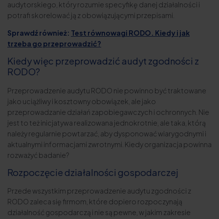
audytorskiego, który rozumie specyfikę danej działalności i
potrafi skorelować ją z obowiązującymi przepisami.
Sprawdź również:
Test równowagi RODO. Kiedy i jak
trzeba go przeprowadzić?
Kiedy więc przeprowadzić audyt zgodności z
RODO?
Przeprowadzenie audytu RODO nie powinno być traktowane
jako uciążliwy i kosztowny obowiązek, ale jako
przeprowadzanie działań zapobiegawczych i ochronnych. Nie
jest to też inicjatywa realizowana jednokrotnie, ale taka, którą
należy regularnie powtarzać, aby dysponować wiarygodnymi i
aktualnymi informacjami zwrotnymi. Kiedy organizacja powinna
rozważyć badanie?
Rozpoczęcie działalności gospodarczej
Przede wszystkim przeprowadzenie audytu zgodności z
RODO zaleca się firmom, które dopiero rozpoczynają
działalność gospodarczą i nie są pewne, w jakim zakresie