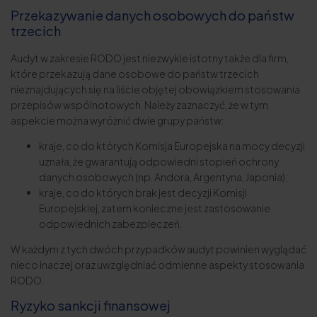
Przekazywanie danych osobowych do państw
trzecich
Audyt w zakresie RODO jest niezwykle istotny także dla firm,
które przekazują dane osobowe do państw trzecich
nieznajdujących się na liście objętej obowiązkiem stosowania
przepisów wspólnotowych. Należy zaznaczyć, że w tym
aspekcie można wyróżnić dwie grupy państw:
kraje, co do których Komisja Europejska na mocy decyzji
uznała, że gwarantują odpowiedni stopień ochrony
danych osobowych (np. Andora, Argentyna, Japonia);
kraje, co do których brak jest decyzji Komisji
Europejskiej, zatem konieczne jest zastosowanie
odpowiednich zabezpieczeń.
W każdym z tych dwóch przypadków audyt powinien wyglądać
nieco inaczej oraz uwzględniać odmienne aspekty stosowania
RODO.
Ryzyko sankcji finansowej