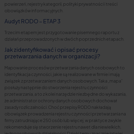
powierzeń, rejestry kategorii, polityki prywatności i treści
obowiązków informacyjnych.
Audyt RODO – ETAP 3
Trzecim etapem jest przygotowanie pisemnego raportu z
działań przeprowadzonych w dwóch poprzednich etapach.
Jak zidentyfikować i opisać procesy
przetwarzania danych w organizacji?
Mapowanie procesów przetwarzania danych osobowych to
identyfikacja czynności, jakie są realizowane w firmie i mają
związek z przetwarzaniem danych osobowych. Taka „mapa”
posłuży następnie do stworzenia rejestru czynności
przetwarzania, a to z kolei narzędzie niezbędne do wykazania,
że administrator ochrony danych osobowych dochował
zasady rozliczalności. Choć przepisy RODO nakładają
obowiązek prowadzenia rejestru czynności przetwarzania na
firmy zatrudniające 250 osób lub więcej, w praktyce zwykle
rekomenduje się stworzenie rejestru nawet dla niewielkich,
jednoosobowych działalności. Dzięki temu znacznie łatwiej