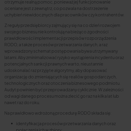
otrzymuje realną pomoc, ponieważ jej funkcjonowanie
oceniane jest z zewnątrz, co pozwala na dostrzeżenie
uchybień niewidocznych dla pracowników czy kontrahentów.
Z reguły przedsiębiorcy zajmujący się na co dzień rozwojem
swojego biznesu nie kontrolują na bieżąco zgodności
prawidłowości implementacji przepisów rozporządzenia
RODO, a także procesów przetwarzania danych, a raz
wprowadzony schemat postępowania bywa utrzymywany
latami. Aby zminimalizować ryzyko wystąpienia incydentu oraz
potencjalnych sankcji prawnych warto, nieustannie
udoskonalać raz przyjęte algorytmy, aby dopasować
organizację do zmieniających się realiów gospodarczych,
technologicznych oraz otoczenia biznesowego podmiotu.
Audyt powinien być przeprowadzany cyklicznie. W zależności
od wagi danego procesu można zlecić go raz na kilka lat lub
nawet raz do roku.
Na prawidłowo wdrożoną procedurę RODO składa się:
identyfikacja procesów przetwarzania danych oraz
połączenia ich w zbiory;