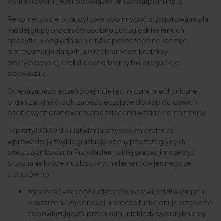
kontaktowymi, jeżeli obowiązek ten został pominięty.
Rekomendacje poaudytowe powinny być przygotowane dla
każdej grupy procesów osobno z uwzględnieniem ich
specyfiki i uwzględniać nie tylko poszczególne rodzaje
przetwarzania danych, ale też branżowe kodeksy
postępowania, jeżeli dla danej branży takie regulacje
obowiązują.
Ocena zabezpieczeń obejmuje techniczne, mechaniczne i
organizacyjne środki zabezpieczające dostęp do danych
osobowych oraz ewentualne zalecenia w zakresie ich zmiany.
Raporty RODO dla ułatwienia przyswojenia zaleceń
wprowadzają zwykle gradację oceny poszczególnych
płaszczyzn badania. Przykładem takiej gradacji może być
przyznanie każdemu z badanych elementów jednego ze
statusów, np.:
zgodność – zespół audytorów nie stwierdził w danych
obszarze niezgodności, a proces funkcjonuje w zgodzie
z obowiązującymi przepisami; niekiedy wyodrębnia się