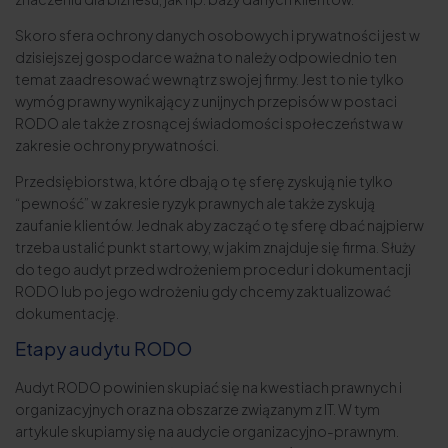
Skoro sfera ochrony danych osobowych i prywatności jest w
dzisiejszej gospodarce ważna to należy odpowiednio ten
temat zaadresować wewnątrz swojej firmy. Jest to nie tylko
wymóg prawny wynikający z unijnych przepisów w postaci
RODO ale także z rosnącej świadomości społeczeństwa w
zakresie ochrony prywatności.
Przedsiębiorstwa, które dbają o tę sferę zyskują nie tylko
“pewność” w zakresie ryzyk prawnych ale także zyskują
zaufanie klientów. Jednak aby zacząć o tę sferę dbać najpierw
trzeba ustalić punkt startowy, w jakim znajduje się firma. Służy
do tego audyt przed wdrożeniem procedur i dokumentacji
RODO lub po jego wdrożeniu gdy chcemy zaktualizować
dokumentację.
Etapy audytu RODO
Audyt RODO powinien skupiać się na kwestiach prawnych i
organizacyjnych oraz na obszarze związanym z IT. W tym
artykule skupiamy się na audycie organizacyjno-prawnym.