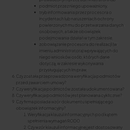
podmiot przez niego upoważniony,
tryb informowania przez procesora o
incydentach lub naruszeniach ochrony
powierzonych mu do przetwarzania danych
osobowych, a także obowiązek
podejmowania działań w tym zakresie,
zobowiązanie procesora do realizacji (w
imieniu administratora) wpływających do
niego wniosków osób, których dane
dotyczą, w zakresie wykonywania
przysługujących im praw,
Czy została przeprowadzona weryfikacja podmiotów
przed zawarciem umowy?
Czy weryfikacja podmiotów została udokumentowana?
Czy weryfikacja podmiotów jest planowana cyklicznie?
Czy firma posiada wzór dokumentu spełniającego
obowiązek informacyjny?
Weryfikacja klauzul informacyjnych pod kątem
spełnienia wymagań RODO
Czy wzór klauzuli informacyjnej jest dostosowany