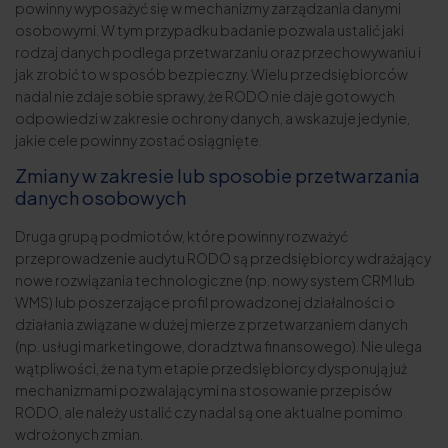
powinny wyposażyć się w mechanizmy zarządzania danymi
osobowymi. W tym przypadku badanie pozwala ustalić jaki
rodzaj danych podlega przetwarzaniu oraz przechowywaniu i
jak zrobić to w sposób bezpieczny. Wielu przedsiębiorców
nadal nie zdaje sobie sprawy, że RODO nie daje gotowych
odpowiedzi w zakresie ochrony danych, a wskazuje jedynie,
jakie cele powinny zostać osiągnięte.
Zmiany w zakresie lub sposobie przetwarzania
danych osobowych
Druga grupą podmiotów, które powinny rozważyć
przeprowadzenie audytu RODO są przedsiębiorcy wdrażający
nowe rozwiązania technologiczne (np. nowy system CRM lub
WMS) lub poszerzające profil prowadzonej działalności o
działania związane w dużej mierze z przetwarzaniem danych
(np. usługi marketingowe, doradztwa finansowego). Nie ulega
wątpliwości, że na tym etapie przedsiębiorcy dysponują już
mechanizmami pozwalającymi na stosowanie przepisów
RODO, ale należy ustalić czy nadal są one aktualne pomimo
wdrożonych zmian.