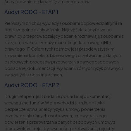
Audyt powinien składać się z trzech etapów.
Audyt RODO – ETAP 1
Pierwszym z nich są wywiady z osobami odpowiedzialnymi za
poszczególne działy w firmie. Najczęściej audytorzy lub
prawnicy przeprowadzający badanie rozmawiają z osobami z
zarządu, działu sprzedaży, marketingu, kadrowego (HR),
prawnego i IT. Celem tych rozmów jest przede wszystkim
zrozumienie kontekstu biznesowego przetwarzania danych
osobowych, procesów przetwarzania danych osobowych,
posiadanej dokumentacji i wyłapaniu różnych ryzyk prawnych
związanych z ochroną danych.
Audyt RODO – ETAP 2
Drugim etapem jest badanie posiadanej dokumentacji
wewnętrznej i umów. W grę wchodzi tu m.in. polityka
bezpieczeństwa, analizy ryzyka, umowy powierzenia
przetwarzania danych osobowych, umowy dalszego
powierzenia przetwarzania danych osobowych, umowy z
pracownikami, rejestry czynności przetwarzania, rejestry