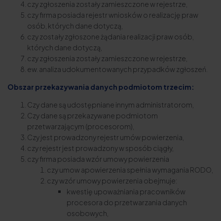
czy zgłoszenia zostały zamieszczone w rejestrze,
czy firma posiada rejestr wniosków o realizację praw
osób, których dane dotyczą,
czy zostały zgłoszone żądania realizacji praw osób,
których dane dotyczą,
czy zgłoszenia zostały zamieszczone w rejestrze,
ew. analiza udokumentowanych przypadków zgłoszeń.
Obszar przekazywania danych podmiotom trzecim:
Czy dane są udostępniane innym administratorom,
Czy dane są przekazywane podmiotom
przetwarzającym (procesorom),
Czy jest prowadzony rejestr umów powierzenia,
czy rejestr jest prowadzony w sposób ciągły,
czy firma posiada wzór umowy powierzenia
czy umow apowierzenia spełnia wymagania RODO,
czy wzór umowy powierzenia obejmuje:
kwestię upoważniania pracowników
procesora do przetwarzania danych
osobowych,