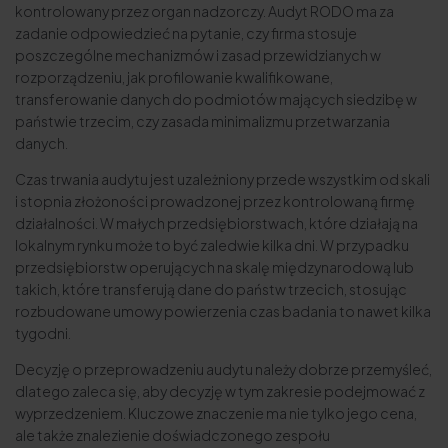
kontrolowany przez organ nadzorczy. Audyt RODO ma za
zadanie odpowiedzieć na pytanie, czy firma stosuje
poszczególne mechanizmów i zasad przewidzianych w
rozporządzeniu, jak profilowanie kwalifikowane,
transferowanie danych do podmiotów mających siedzibę w
państwie trzecim, czy zasada minimalizmu przetwarzania
danych.
Czas trwania audytu jest uzależniony przede wszystkim od skali
i stopnia złożoności prowadzonej przez kontrolowaną firmę
działalności. W małych przedsiębiorstwach, które działają na
lokalnym rynku może to być zaledwie kilka dni. W przypadku
przedsiębiorstw operujących na skalę międzynarodową lub
takich, które transferują dane do państw trzecich, stosując
rozbudowane umowy powierzenia czas badania to nawet kilka
tygodni.
Decyzję o przeprowadzeniu audytu należy dobrze przemyśleć,
dlatego zaleca się, aby decyzję w tym zakresie podejmować z
wyprzedzeniem. Kluczowe znaczenie ma nie tylko jego cena,
ale także znalezienie doświadczonego zespołu