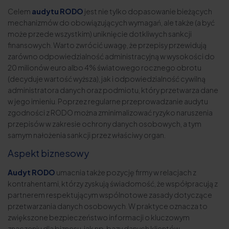
Celem
audytu RODO
jest nie tylko dopasowanie bieżących
mechanizmów do obowiązujących wymagań, ale także (a być
może przede wszystkim) uniknięcie dotkliwych sankcji
finansowych. Warto zwrócić uwagę, że przepisy przewidują
zarówno odpowiedzialność administracyjną w wysokości do
20 milionów euro albo 4% światowego rocznego obrotu
(decyduje wartość wyższa), jak i odpowiedzialność cywilną
administratora danych oraz podmiotu, który przetwarza dane
w jego imieniu. Poprzez regularne przeprowadzanie audytu
zgodności z RODO można zminimalizować ryzyko naruszenia
przepisów w zakresie ochrony danych osobowych, a tym
samym nałożenia sankcji przez właściwy organ.
Aspekt biznesowy
Audyt RODO
umacnia także pozycję firmy w relacjach z
kontrahentami, którzy zyskują świadomość, że współpracują z
partnerem respektującym wspólnotowe zasady dotyczące
przetwarzania danych osobowych. W praktyce oznacza to
zwiększone bezpieczeństwo informacji o kluczowym
znaczeniu dla biznesu, jak np. bazy danych klientów.