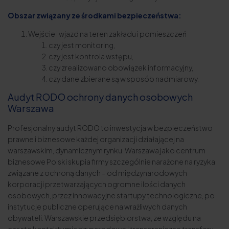
Obszar związany ze środkami bezpieczeństwa:
Wejście i wjazd na teren zakładu i pomieszczeń
czy jest monitoring,
czy jest kontrola wstępu,
czy zrealizowano obowiązek informacyjny,
czy dane zbierane są w sposób nadmiarowy.
Audyt RODO ochrony danych osobowych
Warszawa
Profesjonalny audyt RODO to inwestycja w bezpieczeństwo
prawne i biznesowe każdej organizacji działającej na
warszawskim, dynamicznym rynku. Warszawa jako centrum
biznesowe Polski skupia firmy szczególnie narażone na ryzyka
związane z ochroną danych – od międzynarodowych
korporacji przetwarzających ogromne ilości danych
osobowych, przez innowacyjne startupy technologiczne, po
instytucje publiczne operujące na wrażliwych danych
obywateli. Warszawskie przedsiębiorstwa, ze względu na
częste kontakty międzynarodowe i transgraniczne transfery