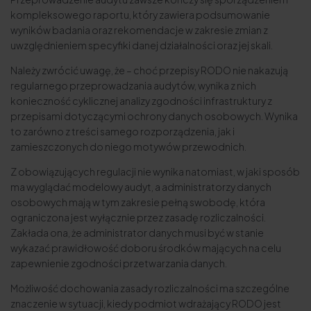
kompleksowego raportu, który zawiera podsumowanie
wyników badania oraz rekomendacje w zakresie zmian z
uwzględnieniem specyfiki danej działalności oraz jej skali.
Należy zwrócić uwagę, że – choć przepisy RODO nie nakazują
regularnego przeprowadzania audytów, wynika z nich
konieczność cyklicznej analizy zgodności infrastruktury z
przepisami dotyczącymi ochrony danych osobowych. Wynika
to zarówno z treści samego rozporządzenia, jak i
zamieszczonych do niego motywów przewodnich.
Z obowiązujących regulacji nie wynika natomiast, w jaki sposób
ma wyglądać modelowy audyt, a administratorzy danych
osobowych mają w tym zakresie pełną swobodę, która
ograniczona jest wyłącznie przez zasadę rozliczalności.
Zakłada ona, że administrator danych musi być w stanie
wykazać prawidłowość doboru środków mających na celu
zapewnienie zgodności przetwarzania danych.
Możliwość dochowania zasady rozliczalności ma szczególne
znaczenie w sytuacji, kiedy podmiot wdrażający RODO jest