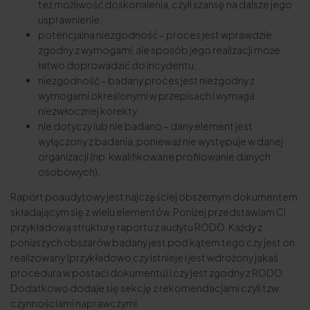
też możliwość doskonalenia, czyli szansę na dalsze jego
usprawnienie;
potencjalna niezgodność – proces jest wprawdzie
zgodny z wymogami, ale sposób jego realizacji może
łatwo doprowadzić do incydentu;
niezgodność – badany proces jest niezgodny z
wymogami określonymi w przepisach i wymaga
niezwłocznej korekty;
nie dotyczy lub nie badano – dany element jest
wyłączony z badania, ponieważ nie występuje w danej
organizacji (np. kwalifikowane profilowanie danych
osobowych).
Raport poaudytowy jest najczęściej obszernym dokumentem
składającym się z wielu elementów. Poniżej przedstawiam Ci
przykładową strukturę raportu z audytu RODO. Każdy z
poniższych obszarów badany jest pod kątem tego czy jest on
realizowany (przykładowo czy istnieje i jest wdrożony jakaś
procedura w postaci dokumentu) i czy jest zgodny z RODO.
Dodatkowo dodaje się sekcję z rekomendacjami czyli tzw.
czynnościami naprawczymi.