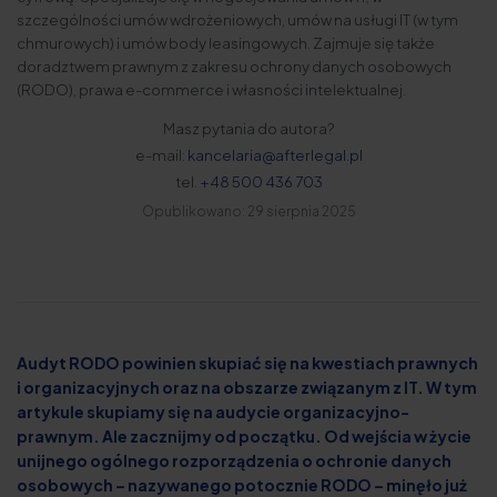
szczególności umów wdrożeniowych, umów na usługi IT (w tym
chmurowych) i umów body leasingowych. Zajmuje się także
doradztwem prawnym z zakresu ochrony danych osobowych
(RODO), prawa e-commerce i własności intelektualnej.
Masz pytania do autora?
e-mail:
kancelaria@afterlegal.pl
tel.
+48 500 436 703
Opublikowano: 29 sierpnia 2025
Audyt RODO powinien skupiać się na kwestiach prawnych
i organizacyjnych oraz na obszarze związanym z IT. W tym
artykule skupiamy się na audycie organizacyjno-
prawnym. Ale zacznijmy od początku. Od wejścia w życie
unijnego ogólnego rozporządzenia o ochronie danych
osobowych – nazywanego potocznie RODO – minęło już