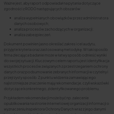
Ważne jest, aby raport odpowiadał na pytania dotyczące
zgodności z RODO następujących obszarów:
analiza wypełnianych obowiązków przez administratora
danych osobowych;
analiza procesów zachodzących w organizacji;
analiza zabezpieczeń.
Dokument powinien jasno określać zakres i cel audytu,
przyjęte kryteria oraz zastosowaną metodykę. W taki sposób
firma zlecająca badanie może w łatwy sposób odnieść wyniki
do swojej sytuacji. Kluczowym celem raportu jest identyfikacja
wszystkich procesów związanych z przestrzeganiem ochrony
danych oraz podsumowanie zebranych informacji w czytelny i
przejrzysty sposób. Z punktu widzenia zamawiającego
najistotniejsze znaczenie mają rekomendacje, czyli wskazówki
dotyczące konkretnego, zidentyfikowanego problemu.
Przykładem rekomendacji może być np. zalecenie
opublikowania na stronie internetowej organizacji informacji o
wyznaczeniu Inspektora Ochrony Danych wraz z jego danymi