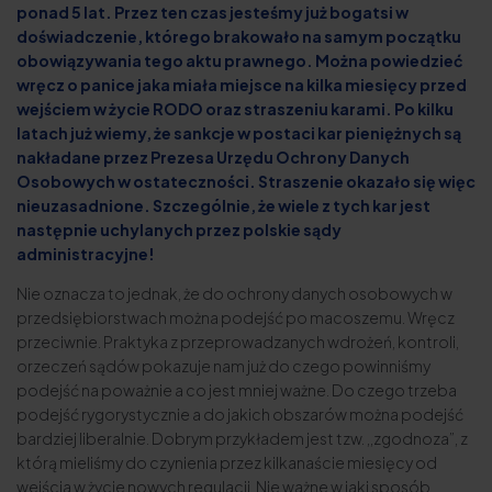
ponad 5 lat. Przez ten czas jesteśmy już bogatsi w
doświadczenie, którego brakowało na samym początku
obowiązywania tego aktu prawnego. Można powiedzieć
wręcz o panice jaka miała miejsce na kilka miesięcy przed
wejściem w życie RODO oraz straszeniu karami. Po kilku
latach już wiemy, że sankcje w postaci kar pieniężnych są
nakładane przez Prezesa Urzędu Ochrony Danych
Osobowych w ostateczności. Straszenie okazało się więc
nieuzasadnione. Szczególnie, że wiele z tych kar jest
następnie uchylanych przez polskie sądy
administracyjne!
Nie oznacza to jednak, że do ochrony danych osobowych w
przedsiębiorstwach można podejść po macoszemu. Wręcz
przeciwnie. Praktyka z przeprowadzanych wdrożeń, kontroli,
orzeczeń sądów pokazuje nam już do czego powinniśmy
podejść na poważnie a co jest mniej ważne. Do czego trzeba
podejść rygorystycznie a do jakich obszarów można podejść
bardziej liberalnie. Dobrym przykładem jest tzw. ,,zgodnoza”, z
którą mieliśmy do czynienia przez kilkanaście miesięcy od
wejścia w życie nowych regulacji. Nie ważne w jaki sposób