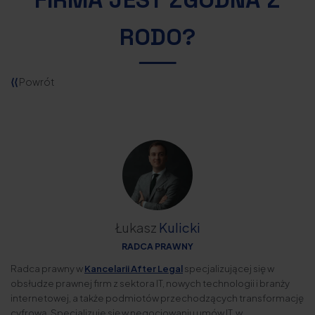
RODO?
⟨⟨
Powrót
Łukasz
Kulicki
RADCA PRAWNY
Radca prawny w
Kancelarii After Legal
specjalizującej się w
obsłudze prawnej firm z sektora IT, nowych technologii i branży
internetowej, a także podmiotów przechodzących transformację
cyfrową. Specjalizuje się w negocjowaniu umów IT, w