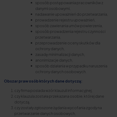
sposób postępowania pracowników z
danymi osobowymi,
nadawanie upoważnień do przetwarzania,
prowadzenie rejestru upoważnień,
sposób zawierania umów powierzenia,
sposób prowadzenia rejestru czynności
przetwarzania,
przeprowadzenie oceny skutków dla
ochrony danych,
zasadę minimalizacji danych,
anonimizacje danych,
sposób działania w przypadku naruszenia
ochrony danych osobowych.
Obszar praw osób których dane dotyczą:
czy firma posiada wzór klauzuli informacyjnej,
czy klauzula została przekazana osobie, której dane
dotyczą,
czy zostały zgłoszone żądania wycofania zgody na
przetwarzanie danych osobowych,