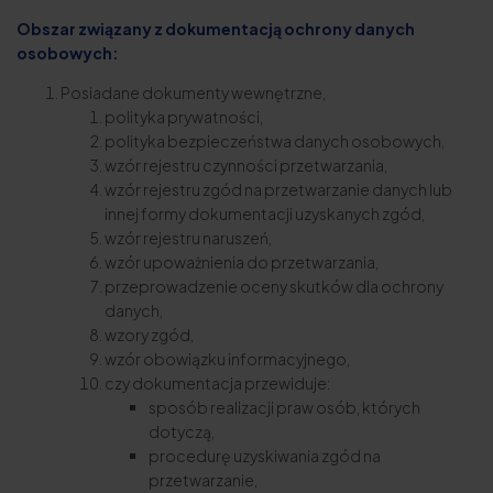
Obszar związany z dokumentacją ochrony danych
osobowych:
Posiadane dokumenty wewnętrzne,
polityka prywatności,
polityka bezpieczeństwa danych osobowych,
wzór rejestru czynności przetwarzania,
wzór rejestru zgód na przetwarzanie danych lub
innej formy dokumentacji uzyskanych zgód,
wzór rejestru naruszeń,
wzór upoważnienia do przetwarzania,
przeprowadzenie oceny skutków dla ochrony
danych,
wzory zgód,
wzór obowiązku informacyjnego,
czy dokumentacja przewiduje:
sposób realizacji praw osób, których
dotyczą,
procedurę uzyskiwania zgód na
przetwarzanie,