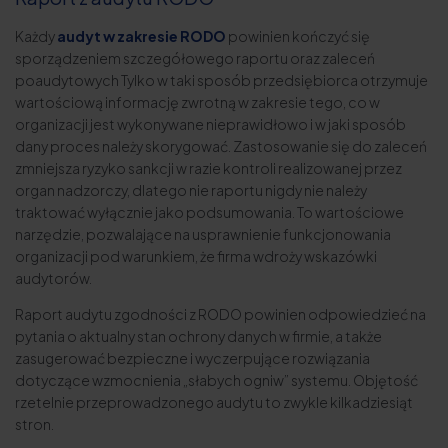
Każdy
audyt w zakresie RODO
powinien kończyć się
sporządzeniem szczegółowego raportu oraz zaleceń
poaudytowych Tylko w taki sposób przedsiębiorca otrzymuje
wartościową informację zwrotną w zakresie tego, co w
organizacji jest wykonywane nieprawidłowo i w jaki sposób
dany proces należy skorygować. Zastosowanie się do zaleceń
zmniejsza ryzyko sankcji w razie kontroli realizowanej przez
organ nadzorczy, dlatego nie raportu nigdy nie należy
traktować wyłącznie jako podsumowania. To wartościowe
narzędzie, pozwalające na usprawnienie funkcjonowania
organizacji pod warunkiem, że firma wdroży wskazówki
audytorów.
Raport audytu zgodności z RODO powinien odpowiedzieć na
pytania o aktualny stan ochrony danych w firmie, a także
zasugerować bezpieczne i wyczerpujące rozwiązania
dotyczące wzmocnienia „słabych ogniw” systemu. Objętość
rzetelnie przeprowadzonego audytu to zwykle kilkadziesiąt
stron.