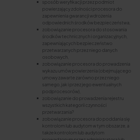
sposób weryfikacji przez podmiot
powierzający zdolności procesora do
zapewnienia gwarancji wdrożenia
odpowiednich środków bezpieczeństwa,
zobowiązanie procesora do stosowania
środków technicznych i organizacyjnych,
zapewniających bezpieczeństwo
przetwarzanych przez niego danych
osobowych,
zobowiązanie procesora do prowadzenia
wykazu umów powierzenia (obejmującego
umowy zawarte zarówno przez niego
samego, jak i przez jego ewentualnych
podprocesorów),
zobowiązanie do prowadzenia rejestru
wszystkich kategorii czynności
przetwarzania?
zobowiązanie procesora do poddania się
kontrolom lub audytom w tym obszarze, a
także kontrolom lub audytom
prowadzonym przez administratora lub