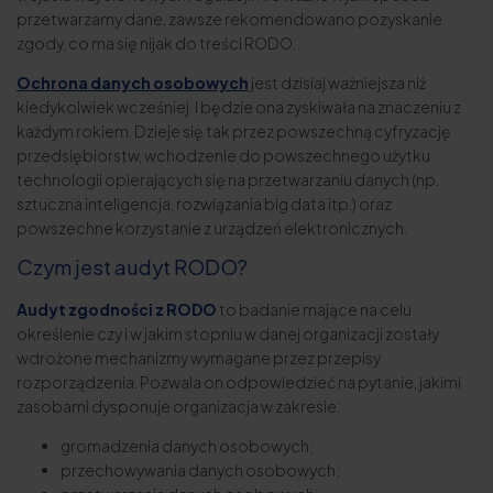
przetwarzamy dane, zawsze rekomendowano pozyskanie
zgody, co ma się nijak do treści RODO.
Ochrona danych osobowych
jest dzisiaj ważniejsza niż
kiedykolwiek wcześniej. I będzie ona zyskiwała na znaczeniu z
każdym rokiem. Dzieje się tak przez powszechną cyfryzację
przedsiębiorstw, wchodzenie do powszechnego użytku
technologii opierających się na przetwarzaniu danych (np.
sztuczna inteligencja, rozwiązania big data itp.) oraz
powszechne korzystanie z urządzeń elektronicznych.
Czym jest audyt RODO?
Audyt zgodności z RODO
to badanie mające na celu
określenie czy i w jakim stopniu w danej organizacji zostały
wdrożone mechanizmy wymagane przez przepisy
rozporządzenia. Pozwala on odpowiedzieć na pytanie, jakimi
zasobami dysponuje organizacja w zakresie:
gromadzenia danych osobowych;
przechowywania danych osobowych;