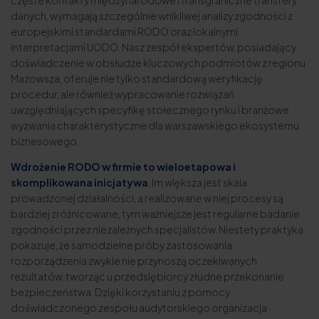
danych, wymagają szczególnie wnikliwej analizy zgodności z
europejskimi standardami RODO oraz lokalnymi
interpretacjami UODO. Nasz zespół ekspertów, posiadający
doświadczenie w obsłudze kluczowych podmiotów z regionu
Mazowsza, oferuje nie tylko standardową weryfikację
procedur, ale również wypracowanie rozwiązań
uwzględniających specyfikę stołecznego rynku i branżowe
wyzwania charakterystyczne dla warszawskiego ekosystemu
biznesowego.
Wdrożenie RODO w firmie to wieloetapowa i
skomplikowana inicjatywa
. Im większa jest skala
prowadzonej działalności, a realizowane w niej procesy są
bardziej zróżnicowane, tym ważniejsze jest regularne badanie
zgodności przez niezależnych specjalistów. Niestety praktyka
pokazuje, że samodzielne próby zastosowania
rozporządzenia zwykle nie przynoszą oczekiwanych
rezultatów, tworząc u przedsiębiorcy złudne przekonanie
bezpieczeństwa. Dzięki korzystaniu z pomocy
doświadczonego zespołu audytorskiego organizacja