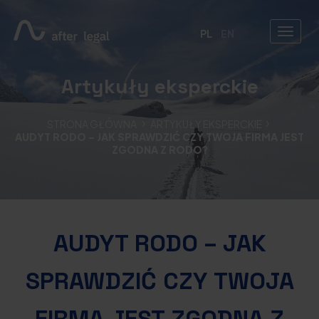
PL
EN
Artykuły eksperckie
STRONA GŁÓWNA
ARTYKUŁY EKSPERCKIE
AUDYT RODO – JAK SPRAWDZIĆ CZY TWOJA FIRMA JEST
ZGODNA Z RODO?
AUDYT RODO – JAK
SPRAWDZIĆ CZY TWOJA
FIRMA JEST ZGODNA Z