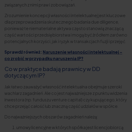
związanych z nimi praw i zobowiązań.
Zrozumienie koncepcji własności intelektualnej jest kluczowe
dla przeprowadzenia skutecznego badania due diligence,
ponieważ te niematerialne aktywa często stanowią znaczącą
część wartości przedsiębiorstwa i mogą być źródłem zarówno
potencjalnych korzyści, jak i ryzyk w transakcjach fuzji i przejęć.
Sprawdź również:
Naruszenie własności intelektualnej –
co zrobić w przypadku naruszenia IP?
Co w praktyce badają prawnicy w DD
dotyczącym IP?
Jak łatwo zauważyć własność intelektualna obejmuje szeroki
wachlarz zagadnień. Ale co jest najważniejsze z punktu widzenia
inwestora (np. funduszu venture capital) czy kupującego, który
chce przejąć całość lub znaczną część udziałów w spółce.
Do najważniejszych obszarów zagadnień należą:
umowy licencyjne w których spółka jest licencjobiorcą