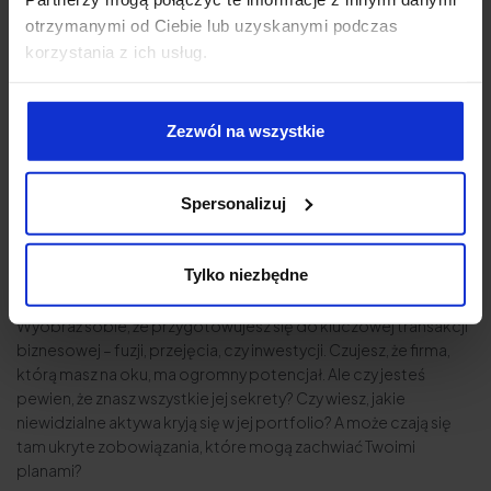
własności intelektualnej,
otrzymanymi od Ciebie lub uzyskanymi podczas
orzeczenia, wyroki, porozumienia, spory dotyczące
korzystania z ich usług.
własności intelektualnej.
Sprawdź również:
Komercjalizacja IP – czym jest
Zezwól na wszystkie
komercjalizacja własności intelektualnej?
Podsumowanie
Spersonalizuj
Własność intelektualna stała się skarbem, którego wartość
często przewyższa materialne aktywa firmy. Jednak ten skarb
może być ukryty w zawiłym labiryncie prawnych niuansów i
Tylko niezbędne
potencjalnych pułapek.
Wyobraź sobie, że przygotowujesz się do kluczowej transakcji
biznesowej – fuzji, przejęcia, czy inwestycji. Czujesz, że firma,
którą masz na oku, ma ogromny potencjał. Ale czy jesteś
pewien, że znasz wszystkie jej sekrety? Czy wiesz, jakie
niewidzialne aktywa kryją się w jej portfolio? A może czają się
tam ukryte zobowiązania, które mogą zachwiać Twoimi
planami?