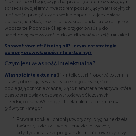
Niezależnie od tego, czy jesteś przedsiębiorcą rozważającym
sprzedaż swojej firmy, inwestorem poszukującym atrakcyjnych
możliwości przejęć, czy prawnikiem specjalizującym się w
transakcjach M&A, zrozumienie zakresu badania due diligence
w obszarze IP pomoże Ci lepiej przygotować się do
nadchodzących wyzwań i maksymalizować wartość transakcji.
Sprawdź również:
Strategia IP – czym jest strategia
ochrony praw własności intelektualnej?
Czym jest własność intelektualna?
Własność intelektualna
(IP – Intellectual Property) to termin
prawny obejmujący wytwory ludzkiego umysłu, które
podlegają ochronie prawnej. Są to niematerialne aktywa, które
często stanowią kluczową wartość współczesnych
przedsiębiorstw. Własność intelektualna dzieli się na kilka
głównych kategorii:
Prawa autorskie – chronią utwory czyli oryginalne dzieła
twórcze, takie jak utwory literackie, muzyczne,
artystyczne, a także programy komputerowe czy bazy