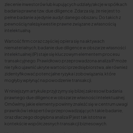
zlecenie inwestorów lub kupujących udziały/akcje w spółkach
badania prawne tzw. due diligence. Zdarza się, że nie jest to
pełne badanie a jedynie audyt danego obszaru. Do takich z
pewnością należą kwestie prawne związane z własnością
intelektualną.
Wartość firm coraz częściej opiera się na aktywach
niematerialnych, badanie due diligence w obszarze własności
intelektualnej (IP) staje się kluczowym elementem procesu
transakcyjnego. Prawidłowo przeprowadzona analiza IP może
nie tylko ujawnić ukryte wartości przedsiębiorstwa, ale również
zidentyfikować potencjalne ryzyka i zobowiązania, które
mogłyby wpłynąć na powodzenie transakcji.
W niniejszym artykule przyjrzymy się bliżej zakresowi badania
prawnego due diligence w obszarze własności intelektualnej.
Omówimy, jakie elementy powinny znaleźć się w centrum uwagi
prawników i ekspertów przeprowadzających takie badanie,
oraz dlaczego dogłębna analiza IP jest tak istotna w
kontekście współczesnych transakcji biznesowych.