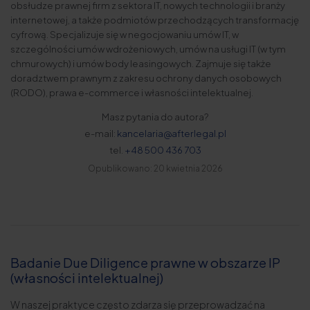
obsłudze prawnej firm z sektora IT, nowych technologii i branży
internetowej, a także podmiotów przechodzących transformację
cyfrową. Specjalizuje się w negocjowaniu umów IT, w
szczególności umów wdrożeniowych, umów na usługi IT (w tym
chmurowych) i umów body leasingowych. Zajmuje się także
doradztwem prawnym z zakresu ochrony danych osobowych
(RODO), prawa e-commerce i własności intelektualnej.
Masz pytania do autora?
e-mail:
kancelaria@afterlegal.pl
tel.
+48 500 436 703
Opublikowano: 20 kwietnia 2026
Badanie Due Diligence prawne w obszarze IP
(własności intelektualnej)
W naszej praktyce często zdarza się przeprowadzać na