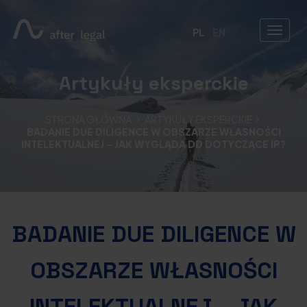
PL
EN
Artykuły eksperckie
STRONA GŁÓWNA
ARTYKUŁY EKSPERCKIE
BADANIE DUE DILIGENCE W OBSZARZE WŁASNOŚCI
INTELEKTUALNEJ – JAK WYGLĄDA DD DOTYCZĄCE IP?
BADANIE DUE DILIGENCE W
OBSZARZE WŁASNOŚCI
INTELEKTUALNEJ – JAK