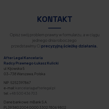
KONTAKT
Opisz swój problem prawny w formularzu, a w ciągu
jednego dnia roboczego
przedstawimy Ci
precyzyjną ścieżkę działania.
After Legal Kancelaria
Radcy Prawnego Łukasz Kulicki
ul. Kijowska 5
03-738 Warszawa, Polska
NIP: 5252397867
e-mail:
kancelaria@afterlegal.pl
tel.
+48 500 436 703
Dane bankowe: mBank S.A.
PL39 1140 2004 0000 3302 7806 9802