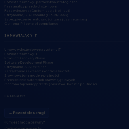
Pozostałe umowy i partnerstwa strategiczne
Faza analizy przedwdrożeniowej
Faza wdrożenia (Customizacja i roll-out)
Utrzymanie, SLA i chmura (Cloud/SaaS)
Zabezpieczenie rentowności i zarządzanie zmianą
Ochrona IP, licencje i compliance
ZAMAWIAJĄCY IT
Umowy wdrożeniowe na systemy IT
Pozostałe umowy IT
Product Discovery Phase
Software Development Phase
Utrzymanie, SLA i Exit Plan
Zarządzanie zakresem i kontrola budżetu
Zrównoważone modele płatności
Przeniesienie autorskich praw majątkowych
Ochrona tajemnicy przedsiębiorstwa i kwestie poufności
POLECAMY
→ Pozostałe usługi
Kim jest radca prawny?
Polityka prywatności