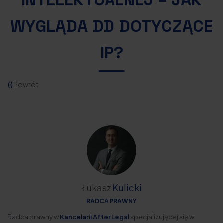
WYGLĄDA DD DOTYCZĄCE
IP?
⟨⟨
Powrót
Łukasz
Kulicki
RADCA PRAWNY
Radca prawny w
Kancelarii After Legal
specjalizującej się w