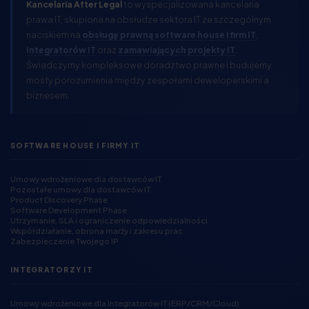
Kancelaria After Legal
to wyspecjalizowana kancelaria
prawa IT, skupiona na obsłudze sektora IT ze szczególnym
naciskiem na
obsługę prawną software house i firm IT
,
Integratorów IT
oraz
zamawiających projekty IT
.
Świadczymy kompleksowe doradztwo prawne i budujemy
mosty porozumienia między zespołami deweloperskimi a
biznesem.
SOFTWARE HOUSE I FIRMY IT
Umowy wdrożeniowe dla dostawców IT
Pozostałe umowy dla dostawców IT
Product Discovery Phase
Software Development Phase
Utrzymanie, SLA i ograniczenie odpowiedzialności
Współdziałanie, obrona marży i zakresu prac
Zabezpieczenie Twojego IP
INTEGRATORZY IT
Umowy wdrożeniowe dla Integratorów IT (ERP/CRM/Cloud)