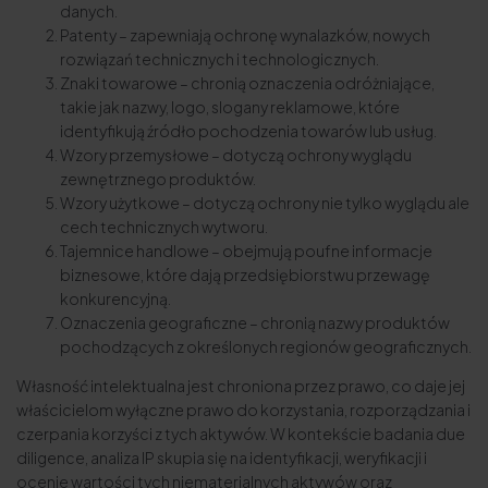
danych.
Patenty – zapewniają ochronę wynalazków, nowych
rozwiązań technicznych i technologicznych.
Znaki towarowe – chronią oznaczenia odróżniające,
takie jak nazwy, logo, slogany reklamowe, które
identyfikują źródło pochodzenia towarów lub usług.
Wzory przemysłowe – dotyczą ochrony wyglądu
zewnętrznego produktów.
Wzory użytkowe – dotyczą ochrony nie tylko wyglądu ale
cech technicznych wytworu.
Tajemnice handlowe – obejmują poufne informacje
biznesowe, które dają przedsiębiorstwu przewagę
konkurencyjną.
Oznaczenia geograficzne – chronią nazwy produktów
pochodzących z określonych regionów geograficznych.
Własność intelektualna jest chroniona przez prawo, co daje jej
właścicielom wyłączne prawo do korzystania, rozporządzania i
czerpania korzyści z tych aktywów. W kontekście badania due
diligence, analiza IP skupia się na identyfikacji, weryfikacji i
ocenie wartości tych niematerialnych aktywów oraz