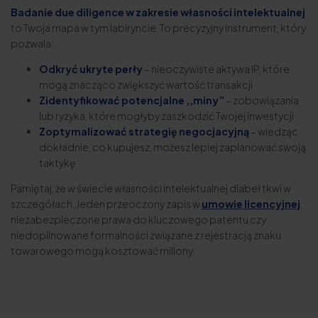
Badanie due diligence w zakresie własności intelektualnej
to Twoja mapa w tym labiryncie. To precyzyjny instrument, który
pozwala:
Odkryć ukryte perły
– nieoczywiste aktywa IP, które
mogą znacząco zwiększyć wartość transakcji
Zidentyfikować potencjalne ,,miny”
– zobowiązania
lub ryzyka, które mogłyby zaszkodzić Twojej inwestycji
Zoptymalizować strategię negocjacyjną
– wiedząc
dokładnie, co kupujesz, możesz lepiej zaplanować swoją
taktykę
Pamiętaj, że w świecie własności intelektualnej diabeł tkwi w
szczegółach. Jeden przeoczony zapis w
umowie licencyjnej
,
niezabezpieczone prawa do kluczowego patentu czy
niedopilnowane formalności związane z rejestracją znaku
towarowego mogą kosztować miliony.