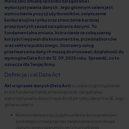
ma na celu zmianę sposobu zarządzania i
wykorzystywania danych. Jego głównym celem jest
wzmocnienie pozycji użytkowników, zwiększenie
konkurencji na rynku oraz stworzenie bardziej
przejrzystych zasad zarządzania danymi. To
fundamentalna zmiana, która niesie ze sobą szereg
korzyści i wyzwań dla konsumentów, przedsiębiorców
oraz sektora publicznego. Dostawcy usług
przetwarzania danych muszą dostosować działalność do
wymogów Data Act do 12.09.2025 roku. Sprawdź, co to
oznacza dla Twojej firmy.
Definicja i cel Data Act
Akt w sprawie danych (Data Act)
to unijne rozporządzenie,
które fundamentalnie zmienia sposób zarządzania i
wykorzystywania danych na jednolitym rynku danych w UE. Jego
główne cele to:
Wzmocnienie pozycji użytkowników (konsumentów i
przedsiębiorstw) poprzez zwiększenie kontroli nad
danymi generowanymi przez ich urządzenia