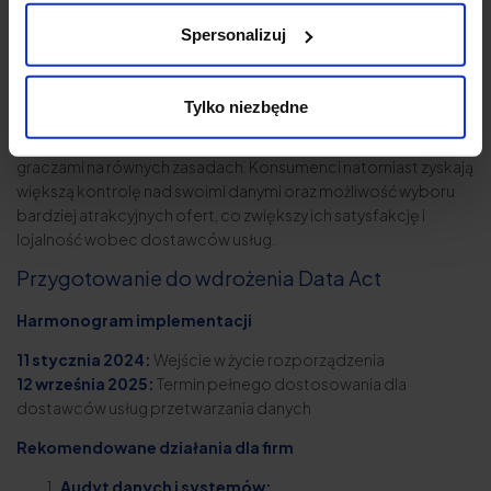
technologicznych i start-upów, które zyskają dostęp do
Spersonalizuj
danych wcześniej zarezerwowanych dla największych
korporacji. To umożliwi im tworzenie innowacyjnych rozwiązań,
np. nowych aplikacji czy zaawansowanych analiz danych.
Tylko niezbędne
Większa dostępność danych sprzyja uczciwej konkurencji i
pozwala mniejszym podmiotom na rywalizację z największymi
graczami na równych zasadach. Konsumenci natomiast zyskają
większą kontrolę nad swoimi danymi oraz możliwość wyboru
bardziej atrakcyjnych ofert, co zwiększy ich satysfakcję i
lojalność wobec dostawców usług.
Przygotowanie do wdrożenia Data Act
Harmonogram implementacji
11 stycznia 2024:
Wejście w życie rozporządzenia
12 września 2025:
Termin pełnego dostosowania dla
dostawców usług przetwarzania danych
Rekomendowane działania dla firm
Audyt danych i systemów: