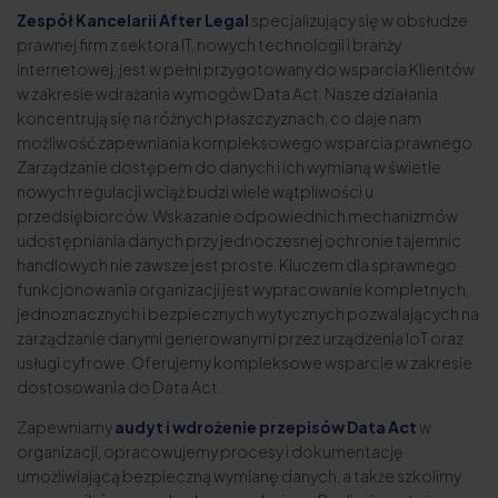
Zespół Kancelarii After Legal
specjalizujący się w obsłudze
prawnej firm z sektora IT, nowych technologii i branży
internetowej, jest w pełni przygotowany do wsparcia Klientów
w zakresie wdrażania wymogów Data Act. Nasze działania
koncentrują się na różnych płaszczyznach, co daje nam
możliwość zapewniania kompleksowego wsparcia prawnego.
Zarządzanie dostępem do danych i ich wymianą w świetle
nowych regulacji wciąż budzi wiele wątpliwości u
przedsiębiorców. Wskazanie odpowiednich mechanizmów
udostępniania danych przy jednoczesnej ochronie tajemnic
handlowych nie zawsze jest proste. Kluczem dla sprawnego
funkcjonowania organizacji jest wypracowanie kompletnych,
jednoznacznych i bezpiecznych wytycznych pozwalających na
zarządzanie danymi generowanymi przez urządzenia IoT oraz
usługi cyfrowe. Oferujemy kompleksowe wsparcie w zakresie
dostosowania do Data Act.
Zapewniamy
audyt i wdrożenie przepisów Data Act
w
organizacji, opracowujemy procesy i dokumentację
umożliwiającą bezpieczną wymianę danych, a także szkolimy