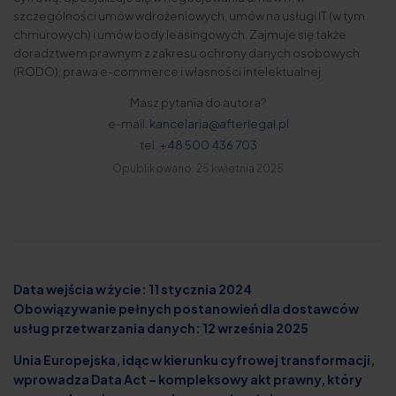
szczególności umów wdrożeniowych, umów na usługi IT (w tym
chmurowych) i umów body leasingowych. Zajmuje się także
doradztwem prawnym z zakresu ochrony danych osobowych
(RODO), prawa e-commerce i własności intelektualnej.
Masz pytania do autora?
e-mail:
kancelaria@afterlegal.pl
tel.
+48 500 436 703
Opublikowano: 25 kwietnia 2025
Data wejścia w życie: 11 stycznia 2024
Obowiązywanie pełnych postanowień dla dostawców
usług przetwarzania danych: 12 września 2025
Unia Europejska, idąc w kierunku cyfrowej transformacji,
wprowadza Data Act – kompleksowy akt prawny, który