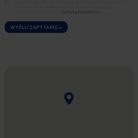
Wyrażam zgodę na przetwarzanie danych osobowych w celu
umożliwienia kontaktu ze mną. Dane osobowe będą
przetwarzane zgodnie z
polityką prywatności
WYŚLIJ ZAPYTANIE »