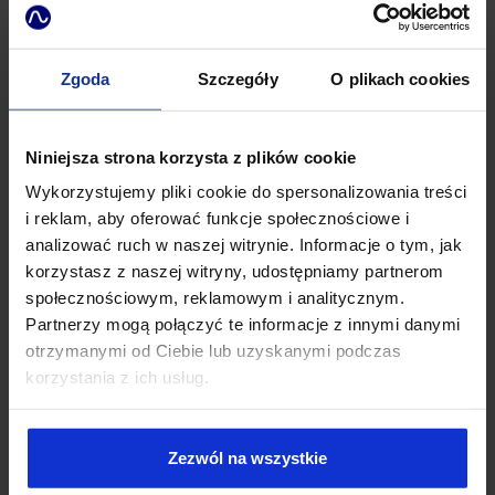
przewagi konkurencyjnej, takich jak technologie oparte na
sztucznej inteligencji czy analiza big data. Wprowadzenie tych
zasad pozwoli na rozwój rynku danych przy jednoczesnym
Zgoda
Szczegóły
O plikach cookies
zachowaniu bezpieczeństwa informacji.
Nowe możliwości dla sektora publicznego
Niniejsza strona korzysta z plików cookie
Regulacje przewidują również mechanizmy udostępniania
Wykorzystujemy pliki cookie do spersonalizowania treści
danych na potrzeby sektora publicznego w sytuacjach
kryzysowych. Władze publiczne będą mogły uzyskiwać
i reklam, aby oferować funkcje społecznościowe i
dostęp do danych w czasie rzeczywistym w sytuacjach takich
analizować ruch w naszej witrynie. Informacje o tym, jak
jak klęski żywiołowe, epidemie czy zarządzanie ewakuacjami.
korzystasz z naszej witryny, udostępniamy partnerom
Na przykład dane o ruchu drogowym mogą pomóc w
społecznościowym, reklamowym i analitycznym.
organizacji efektywnej ewakuacji, a informacje o
Partnerzy mogą połączyć te informacje z innymi danymi
rozprzestrzenianiu się chorób – w podejmowaniu
otrzymanymi od Ciebie lub uzyskanymi podczas
skuteczniejszych działań zapobiegawczych. Taki dostęp
korzystania z ich usług.
pozwoli na bardziej efektywne zarządzanie kryzysowe i
podniesienie poziomu bezpieczeństwa obywateli.
Korzyści dla start-upów i konsumentów
Zezwól na wszystkie
Data Act stwarza nowe możliwości dla mniejszych firm