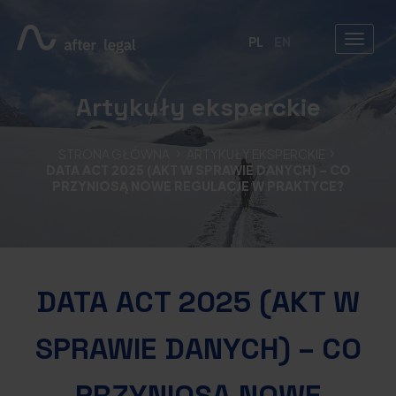
PL
EN
Artykuły eksperckie
STRONA GŁÓWNA
ARTYKUŁY EKSPERCKIE
DATA ACT 2025 (AKT W SPRAWIE DANYCH) – CO
PRZYNIOSĄ NOWE REGULACJE W PRAKTYCE?
DATA ACT 2025 (AKT W
SPRAWIE DANYCH) – CO
PRZYNIOSĄ NOWE