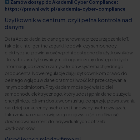
Zamów dostęp do Akademii Cyber Compliance:
https://prawnikwit.pl/akademia-cyber-compliance
Użytkownik w centrum, czyli pełna kontrola nad
danymi
Data Act zakłada, że dane generowane przez urządzenia IoT,
takie jak inteligentne zegarki, lodówki czy samochody
elektryczne, powinny być w pełni dostępne dla użytkowników.
Dotychczas użytkownicy mieli ograniczony dostęp do tych
informacji, co często zamykało ich w systemach jednego
producenta. Nowe regulacje dają użytkownikom prawo do
pełnego wglądu w dane oraz możliwość ich przekazywania
innym podmiotom. Przykładem może być właściciel
samochodu elektrycznego, który udostępnia dane o zużyciu
energii niezależnym dostawcom usług, co sprzyja powstawaniu
bardziej konkurencyjnych ofert i innowacyjnych rozwiązań.
Taka zmiana oznacza większą przejrzystość i możliwość
dostosowania ofert do indywidualnych potrzeb
użytkowników.
Współpraca między firmami