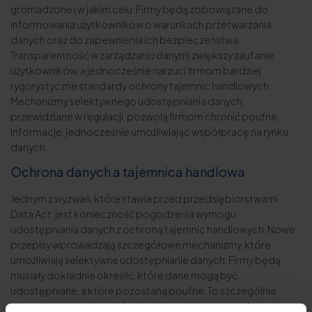
gromadzone i w jakim celu. Firmy będą zobowiązane do
informowania użytkowników o warunkach przetwarzania
danych oraz do zapewnienia ich bezpieczeństwa.
Transparentność w zarządzaniu danymi zwiększy zaufanie
użytkowników, a jednocześnie narzuci firmom bardziej
rygorystyczne standardy ochrony tajemnic handlowych.
Mechanizmy selektywnego udostępniania danych,
przewidziane w regulacji, pozwolą firmom chronić poufne
informacje, jednocześnie umożliwiając współpracę na rynku
danych.
Ochrona danych a tajemnica handlowa
Jednym z wyzwań, które stawia przed przedsiębiorstwami
Data Act, jest konieczność pogodzenia wymogu
udostępniania danych z ochroną tajemnic handlowych. Nowe
przepisy wprowadzają szczegółowe mechanizmy, które
umożliwiają selektywne udostępnianie danych. Firmy będą
musiały dokładnie określić, które dane mogą być
udostępniane, a które pozostaną poufne. To szczególnie
istotne w branżach, w których dane są kluczowym elementem