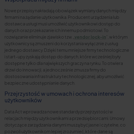
Nowe przepisy nakładają obowiązek wymiany danych między
firmami na żądanie użytkownika. Producent urządzenia lub
dostawca usługi musi umożliwić użytkownikowi dostęp do
danych oraz przekazanie ich innemu podmiotowi. To
rozwiązanie eliminuje zjawisko tzw. „
vendor lock-in
”, w którym
użytkownicy są zmuszeni do korzystania wyłącznie z usług
jednego dostawcy. Dzięki temu mniejsze firmy technologiczne
i start-upy zyskają dostęp do danych, które wcześniej były
dostępne tylko dla największych graczy na rynku. To otwiera
drzwi do innowacji, a jednocześnie zmusza firmy do
dostosowania infrastruktury technologicznej, aby umożliwić
bezpieczne udostępnianie danych.
Przejrzystość w umowach i ochrona interesów
użytkowników
Data Act wprowadza nowe standardy przejrzystości w
relacjach między użytkownikami a przedsiębiorcami. Umowy
dotyczące zarządzania danymi muszą być jasne i czytelne, co
pozwoli użytkownikom lepiej zrozumieć, które dane są