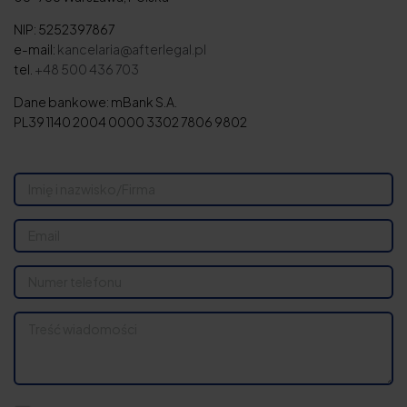
NIP: 5252397867
e-mail:
kancelaria@afterlegal.pl
tel.
+48 500 436 703
Dane bankowe: mBank S.A.
PL39 1140 2004 0000 3302 7806 9802