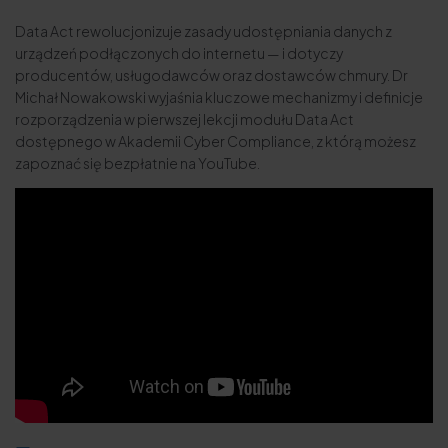
Data Act rewolucjonizuje zasady udostępniania danych z
urządzeń podłączonych do internetu — i dotyczy
producentów, usługodawców oraz dostawców chmury. Dr
Michał Nowakowski wyjaśnia kluczowe mechanizmy i definicje
rozporządzenia w pierwszej lekcji modułu Data Act
dostępnego w
Akademii Cyber Compliance
, z którą możesz
zapoznać się bezpłatnie na YouTube.