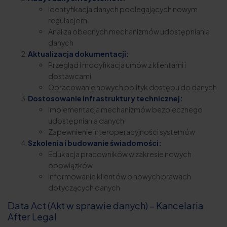
Identyfikacja danych podlegających nowym
regulacjom
Analiza obecnych mechanizmów udostępniania
danych
Aktualizacja dokumentacji:
Przegląd i modyfikacja umów z klientami i
dostawcami
Opracowanie nowych polityk dostępu do danych
Dostosowanie infrastruktury technicznej:
Implementacja mechanizmów bezpiecznego
udostępniania danych
Zapewnienie interoperacyjności systemów
Szkolenia i budowanie świadomości:
Edukacja pracowników w zakresie nowych
obowiązków
Informowanie klientów o nowych prawach
dotyczących danych
Data Act (Akt w sprawie danych) – Kancelaria
After Legal