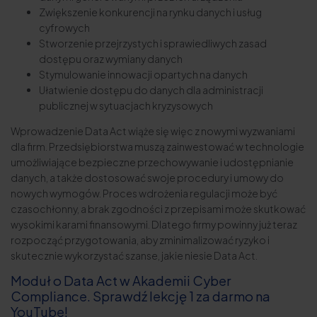
Zwiększenie konkurencji na rynku danych i usług
cyfrowych
Stworzenie przejrzystych i sprawiedliwych zasad
dostępu oraz wymiany danych
Stymulowanie innowacji opartych na danych
Ułatwienie dostępu do danych dla administracji
publicznej w sytuacjach kryzysowych
Wprowadzenie Data Act wiąże się więc z nowymi wyzwaniami
dla firm. Przedsiębiorstwa muszą zainwestować w technologie
umożliwiające bezpieczne przechowywanie i udostępnianie
danych, a także dostosować swoje procedury i umowy do
nowych wymogów. Proces wdrożenia regulacji może być
czasochłonny, a brak zgodności z przepisami może skutkować
wysokimi karami finansowymi. Dlatego firmy powinny już teraz
rozpocząć przygotowania, aby zminimalizować ryzyko i
skutecznie wykorzystać szanse, jakie niesie Data Act.
Moduł o Data Act w Akademii Cyber
Compliance. Sprawdź lekcję 1 za darmo na
YouTube!