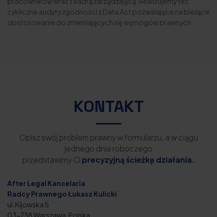
pracowników wraz z kadrą zarządzającą. Realizujemy też
cykliczne audyty zgodności z Data Act pozwalające na bieżące
dostosowanie do zmieniających się wymogów prawnych.
KONTAKT
Opisz swój problem prawny w formularzu, a w ciągu
jednego dnia roboczego
przedstawimy Ci
precyzyjną ścieżkę działania.
After Legal Kancelaria
Radcy Prawnego Łukasz Kulicki
ul. Kijowska 5
03-738 Warszawa, Polska