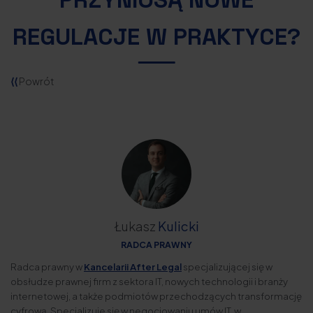
REGULACJE W PRAKTYCE?
⟨⟨
Powrót
Łukasz
Kulicki
RADCA PRAWNY
Radca prawny w
Kancelarii After Legal
specjalizującej się w
obsłudze prawnej firm z sektora IT, nowych technologii i branży
internetowej, a także podmiotów przechodzących transformację
cyfrową. Specjalizuje się w negocjowaniu umów IT, w