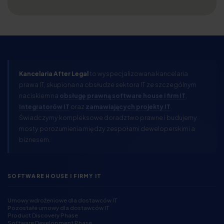
Kancelaria After Legal
to wyspecjalizowana kancelaria
prawa IT, skupiona na obsłudze sektora IT ze szczególnym
naciskiem na
obsługę prawną software house i firm IT
,
Integratorów IT
oraz
zamawiających projekty IT
.
Świadczymy kompleksowe doradztwo prawne i budujemy
mosty porozumienia między zespołami deweloperskimi a
biznesem.
SOFTWARE HOUSE I FIRMY IT
Umowy wdrożeniowe dla dostawców IT
Pozostałe umowy dla dostawców IT
Product Discovery Phase
Software Development Phase