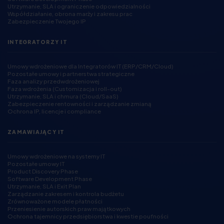
Utrzymanie, SLA i ograniczenie odpowiedzialności
Współdziałanie, obrona marży i zakresu prac
Zabezpieczenie Twojego IP
INTEGRATORZY IT
Umowy wdrożeniowe dla Integratorów IT (ERP/CRM/Cloud)
Pozostałe umowy i partnerstwa strategiczne
Faza analizy przedwdrożeniowej
Faza wdrożenia (Customizacja i roll-out)
Utrzymanie, SLA i chmura (Cloud/SaaS)
Zabezpieczenie rentowności i zarządzanie zmianą
Ochrona IP, licencje i compliance
ZAMAWIAJĄCY IT
Umowy wdrożeniowe na systemy IT
Pozostałe umowy IT
Product Discovery Phase
Software Development Phase
Utrzymanie, SLA i Exit Plan
Zarządzanie zakresem i kontrola budżetu
Zrównoważone modele płatności
Przeniesienie autorskich praw majątkowych
Ochrona tajemnicy przedsiębiorstwa i kwestie poufności