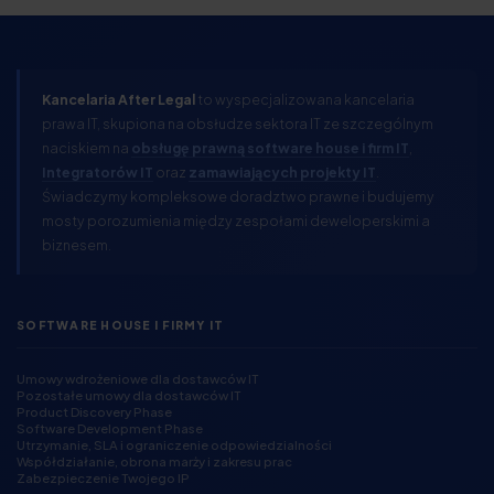
Kancelaria After Legal
to wyspecjalizowana kancelaria
prawa IT, skupiona na obsłudze sektora IT ze szczególnym
naciskiem na
obsługę prawną software house i firm IT
,
Integratorów IT
oraz
zamawiających projekty IT
.
Świadczymy kompleksowe doradztwo prawne i budujemy
mosty porozumienia między zespołami deweloperskimi a
biznesem.
SOFTWARE HOUSE I FIRMY IT
Umowy wdrożeniowe dla dostawców IT
Pozostałe umowy dla dostawców IT
Product Discovery Phase
Software Development Phase
Utrzymanie, SLA i ograniczenie odpowiedzialności
Współdziałanie, obrona marży i zakresu prac
Zabezpieczenie Twojego IP