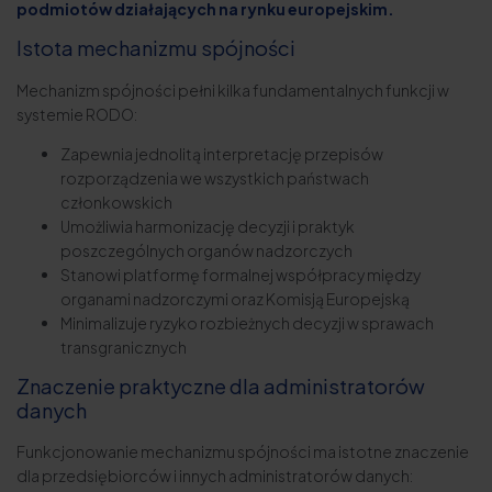
podmiotów działających na rynku europejskim.
Istota mechanizmu spójności
Mechanizm spójności pełni kilka fundamentalnych funkcji w
systemie RODO:
Zapewnia jednolitą interpretację przepisów
rozporządzenia we wszystkich państwach
członkowskich
Umożliwia harmonizację decyzji i praktyk
poszczególnych organów nadzorczych
Stanowi platformę formalnej współpracy między
organami nadzorczymi oraz Komisją Europejską
Minimalizuje ryzyko rozbieżnych decyzji w sprawach
transgranicznych
Znaczenie praktyczne dla administratorów
danych
Funkcjonowanie mechanizmu spójności ma istotne znaczenie
dla przedsiębiorców i innych administratorów danych: