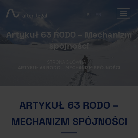
PL
EN
Artykuł 63 RODO – Mechanizm
spójności
STRONA GŁÓWNA
ARTYKUŁ 63 RODO – MECHANIZM SPÓJNOŚCI
ARTYKUŁ 63 RODO –
MECHANIZM SPÓJNOŚCI