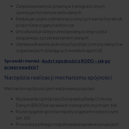
Zwiększa pewność prawną w transgranicznych
operacjach przetwarzania danych
Redukuje ryzyko odmiennej oceny tych samych praktyk
przez różne organy nadzorcze
Umożliwia bardziej przewidywalną ocenę ryzyka
związanego z przetwarzaniem danych
Ułatwia wdrażanie jednolitych polityk ochrony danych w
organizacjach działających w wielu krajach UE
Sprawdź również:
Audyt zgodności z RODO – jak go
przeprowadzić?
Narzędzia realizacji mechanizmu spójności
Mechanizm spójności jest realizowany poprzez:
Wydawanie opinii przez Europejską Radę Ochrony
Danych (EROD) w sprawach transgranicznych (art. 64)
Rozstrzyganie sporów między organami nadzorczymi
(art. 65)
Procedurę pilnego rozpatrywania spraw w sytuacjach