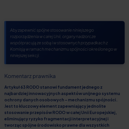
Aby zapewnić spójne stosowanie niniejszego
rozporządzenia w całej Unii, organy nadzorcze
współpracują ze sobą i w stosownych przypadkach z
Komisją w ramach mechanizmu spójności określonego w
niniejszej sekcji.
Komentarz prawnika
Artykuł 63 RODO stanowi fundament jednego z
najbardziej innowacyjnych aspektów unijnego systemu
ochrony danych osobowych – mechanizmu spójności.
Jest to kluczowy element zapewniający jednolite
stosowanie przepisów RODO w całej Unii Europejskiej,
eliminujący ryzyko fragmentacji interpretacyjnej i
tworząc spójne środowisko prawne dla wszystkich