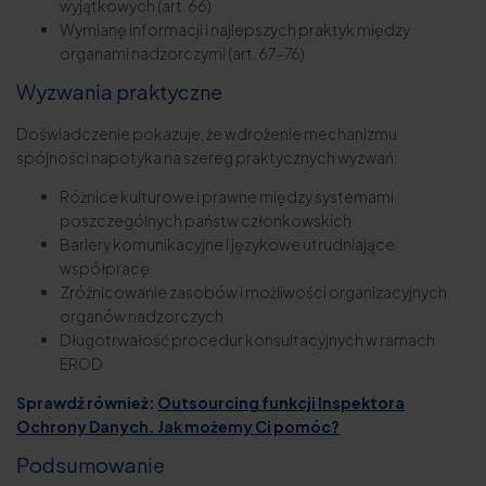
wyjątkowych (art. 66)
Wymianę informacji i najlepszych praktyk między
organami nadzorczymi (art. 67-76)
Wyzwania praktyczne
Doświadczenie pokazuje, że wdrożenie mechanizmu
spójności napotyka na szereg praktycznych wyzwań:
Różnice kulturowe i prawne między systemami
poszczególnych państw członkowskich
Bariery komunikacyjne i językowe utrudniające
współpracę
Zróżnicowanie zasobów i możliwości organizacyjnych
organów nadzorczych
Długotrwałość procedur konsultacyjnych w ramach
EROD
Sprawdź również:
Outsourcing funkcji Inspektora
Ochrony Danych. Jak możemy Ci pomóc?
Podsumowanie