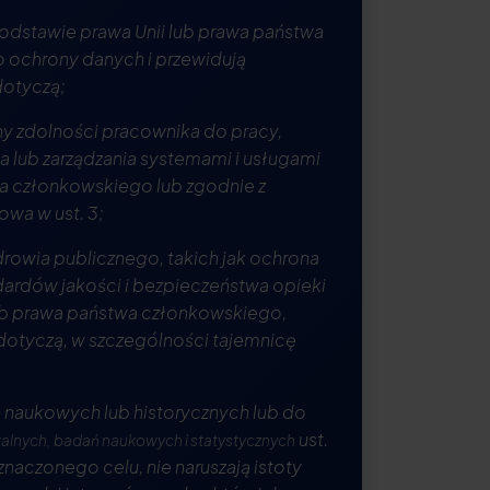
podstawie prawa Unii lub prawa państwa
o ochrony danych i przewidują
dotyczą;
ny zdolności pracownika do pracy,
 lub zarządzania systemami i usługami
wa członkowskiego lub zgodnie z
owa w ust. 3;
drowia publicznego, takich jak ochrona
ardów jakości i bezpieczeństwa opieki
ub prawa państwa członkowskiego,
dotyczą, w szczególności tajemnicę
ń naukowych lub historycznych lub do
ust.
walnych, badań naukowych i statystycznych
naczonego celu, nie naruszają istoty