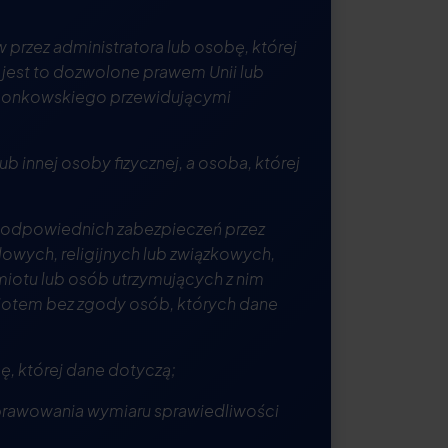
przez administratora lub osobę, której
e jest to dozwolone prawem Unii lub
łonkowskiego przewidującymi
b innej osoby fizycznej, a osoba, której
m odpowiednich zabezpieczeń przez
owych, religijnych lub związkowych,
iotu lub osób utrzymujących z nim
miotem bez zgody osób, których dane
, której dane dotyczą;
 sprawowania wymiaru sprawiedliwości