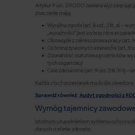
Artykuł 9 ust. 2 RODO zawiera wyczerpujący 
znaczenie mają:
Wyraźna zgoda (art. 9 ust. 2 lit. a) 
„wyraźności” jest wyższy niż w przypadk
Obowiązki z zakresu prawa pracy (art. 
Ochrona żywotnych interesów (art. 9 u
Działalność statutowa podmiotów wyzna
tych organizacji
Cele zdrowotne (art. 9 ust. 2 lit. h i i
Każda z tych przesłanek ma ściśle określony
Sprawdź również:
Audyt zgodności z ROD
Wymóg tajemnicy zawodowe
Istotnym uzupełnieniem systemu ochrony d
danych o stanie zdrowia: