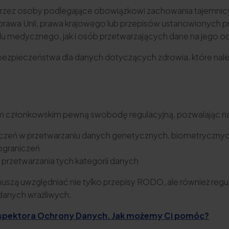
przez osoby podlegające obowiązkowi zachowania tajemni
rawa Unii, prawa krajowego lub przepisów ustanowionych p
 medycznego, jak i osób przetwarzających dane na jego o
ezpieczeństwa dla danych dotyczących zdrowia, które należą
m członkowskim pewną swobodę regulacyjną, pozwalając n
eń w przetwarzaniu danych genetycznych, biometrycznyc
ograniczeń
rzetwarzania tych kategorii danych
muszą uwzględniać nie tylko przepisy RODO, ale również re
danych wrażliwych.
Inspektora Ochrony Danych. Jak możemy Ci pomóc?