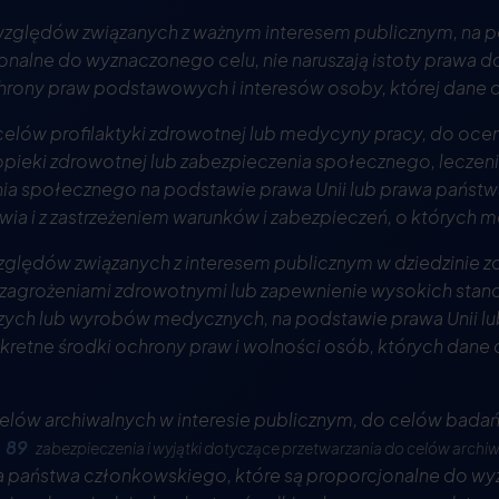
e względów związanych z ważnym interesem publicznym, na 
nalne do wyznaczonego celu, nie naruszają istoty prawa d
hrony praw podstawowych i interesów osoby, której dane 
 celów profilaktyki zdrowotnej lub medycyny pracy, do oce
ieki zdrowotnej lub zabezpieczenia społecznego, leczenia
nia społecznego na podstawie prawa Unii lub prawa państ
a i z zastrzeżeniem warunków i zabezpieczeń, o których m
 względów związanych z interesem publicznym w dziedzinie z
zagrożeniami zdrowotnymi lub zapewnienie wysokich stand
czych lub wyrobów medycznych, na podstawie prawa Unii l
kretne środki ochrony praw i wolności osób, których dane 
 celów archiwalnych w interesie publicznym, do celów bada
. 89
zabezpieczenia i wyjątki dotyczące przetwarzania do celów archi
wa państwa członkowskiego, które są proporcjonalne do wyz