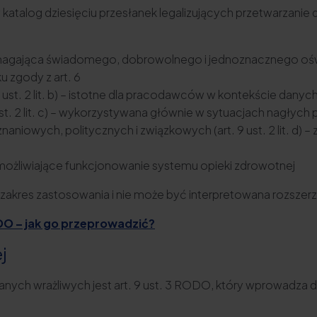
katalog dziesięciu przesłanek legalizujących przetwarzanie
– wymagająca świadomego, dobrowolnego i jednoznacznego oś
u zgody z art. 6
9 ust. 2 lit. b) – istotne dla pracodawców w kontekście dany
st. 2 lit. c) – wykorzystywana głównie w sytuacjach nagły
niowych, politycznych i związkowych (art. 9 ust. 2 lit. d)
) – umożliwiające funkcjonowanie systemu opieki zdrowotnej
 zakres zastosowania i nie może być interpretowana rozszer
O – jak go przeprowadzić?
j
anych wrażliwych jest art. 9 ust. 3 RODO, który wprowadz