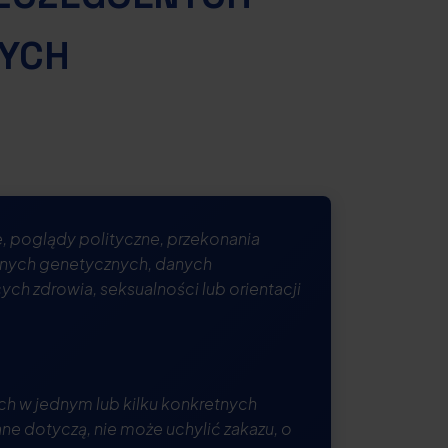
WYCH
, poglądy polityczne, przekonania
anych genetycznych, danych
h zdrowia, seksualności lub orientacji
ch w jednym lub kilku konkretnych
ne dotyczą, nie może uchylić zakazu, o