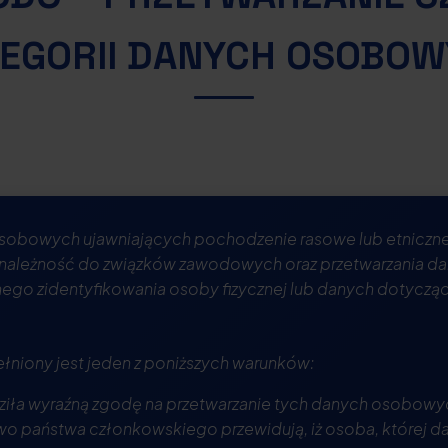
EGORII DANYCH OSOBO
osobowych ujawniających pochodzenie rasowe lub etniczne
zynależność do związków zawodowych oraz przetwarzania d
go zidentyfikowania osoby fizycznej lub danych dotyczącyc
pełniony jest jeden z poniższych warunków:
aziła wyraźną zgodę na przetwarzanie tych danych osobowy
awo państwa członkowskiego przewidują, iż osoba, której da