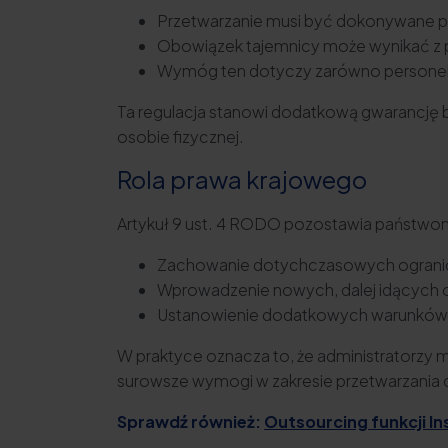
Przetwarzanie musi być dokonywane 
Obowiązek tajemnicy może wynikać z p
Wymóg ten dotyczy zarówno personelu
Ta regulacja stanowi dodatkową gwarancję b
osobie fizycznej.
Rola prawa krajowego
Artykuł 9 ust. 4 RODO pozostawia państwo
Zachowanie dotychczasowych ogranicz
Wprowadzenie nowych, dalej idących 
Ustanowienie dodatkowych warunków p
W praktyce oznacza to, że administratorzy 
surowsze wymogi w zakresie przetwarzania 
Sprawdź również:
Outsourcing funkcji 