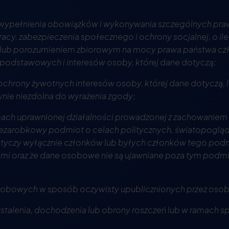
 wypełnienia obowiązków i wykonywania szczególnych praw 
acy, zabezpieczenia społecznego i ochrony socjalnej, o il
lub porozumieniem zbiorowym na mocy prawa państwa cz
podstawowych i interesów osoby, której dane dotyczą;
ochrony żywotnych interesów osoby, której dane dotyczą, lu
awnie niezdolna do wyrażenia zgody;
amach uprawnionej działalności prowadzonej z zachowanie
niezarobkowy podmiot o celach politycznych, światopogląd
tyczy wyłącznie członków lub byłych członków tego podm
elami oraz że dane osobowe nie są ujawniane poza tym pod
sobowych w sposób oczywisty upublicznionych przez osobę
 ustalenia, dochodzenia lub obrony roszczeń lub w ramach