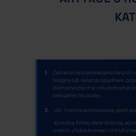
KAT
1.
Zabrania się przetwarzania danych 
religijne lub światopoglądowe, pr
biometrycznych w celu jednoznaczne
seksualnej tej osoby.
2.
Ust. 1 nie ma zastosowania, jeżeli s
a) osoba, której dane dotyczą, wyr
celach, chyba że prawo Unii lub pr