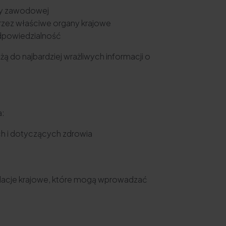
cy zawodowej
rzez właściwe organy krajowe
dpowiedzialność
 do najbardziej wrażliwych informacji o
a:
h i dotyczących zdrowia
gulacje krajowe, które mogą wprowadzać