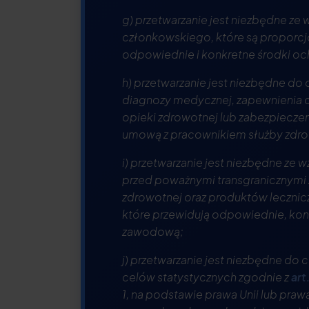
g) przetwarzanie jest niezbędne z
członkowskiego, które są proporcjo
odpowiednie i konkretne środki oc
h) przetwarzanie jest niezbędne do
diagnozy medycznej, zapewnienia op
opieki zdrowotnej lub zabezpiecze
umową z pracownikiem służby zdrowi
i) przetwarzanie jest niezbędne ze
przed poważnymi transgranicznymi 
zdrowotnej oraz produktów leczni
które przewidują odpowiednie, kon
zawodową;
j) przetwarzanie jest niezbędne do
celów statystycznych zgodnie z
art
1, na podstawie prawa Unii lub pra