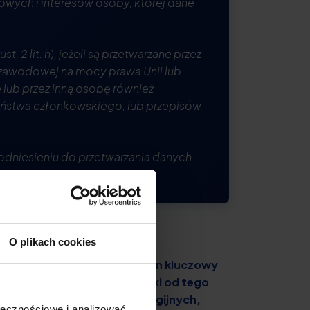
wych i interesów osoby, której dane
2 lit. h), jeżeli są przetwarzane przez
zawodowej na mocy prawa Unii lub
lub przez inną osobę również
ństwa członkowskiego, lub przepisów
dniesieniu do przetwarzania danych
O plikach cookies
ych za wrażliwe. Stanowi on kluczowy
eratywnie wyliczone wyjątki od tego
medycznym, organizacji religijnych,
ołecznościowe i analizować