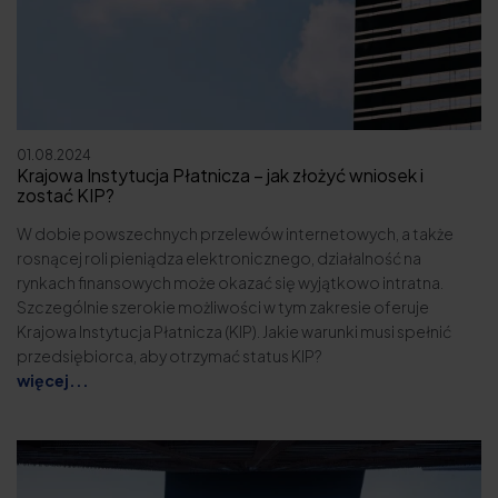
01.08.2024
Krajowa Instytucja Płatnicza – jak złożyć wniosek i
zostać KIP?
W dobie powszechnych przelewów internetowych, a także
rosnącej roli pieniądza elektronicznego, działalność na
rynkach finansowych może okazać się wyjątkowo intratna.
Szczególnie szerokie możliwości w tym zakresie oferuje
Krajowa Instytucja Płatnicza (KIP). Jakie warunki musi spełnić
przedsiębiorca, aby otrzymać status KIP?
więcej...