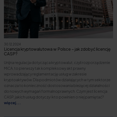
30.12.2024
Licencja kryptowalutowa w Polsce – jak zdobyć licencję
CASP?
Unijna regulacja dotycząca kryptowalut, czyli rozporządzenie
MiCA, to pierwszy tak kompleksowy akt prawny
wprowadzający reglamentację usług w zakresie
kryptoaktywów. Dla podmiotów działających w tym sektorze
oznacza to konieczność dostosowania bieżącej działalności
do nowych wymagań formalnoprawnych. Czym jest licencja
CASP, jakich usług dotyczy i kto powinien o niej pamiętać?
więcej...