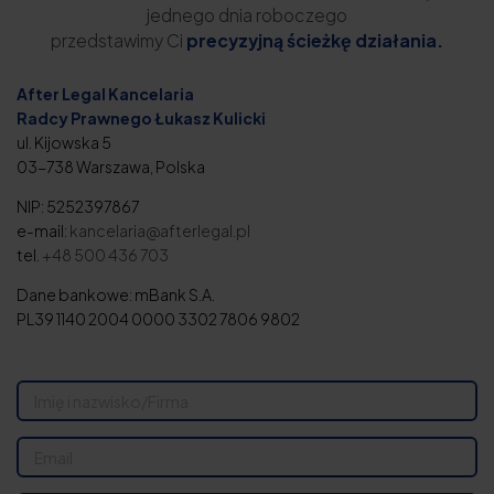
jednego dnia roboczego
przedstawimy Ci
precyzyjną ścieżkę działania.
After Legal Kancelaria
Radcy Prawnego Łukasz Kulicki
ul. Kijowska 5
03-738 Warszawa, Polska
NIP: 5252397867
e-mail:
kancelaria@afterlegal.pl
tel.
+48 500 436 703
Dane bankowe: mBank S.A.
PL39 1140 2004 0000 3302 7806 9802