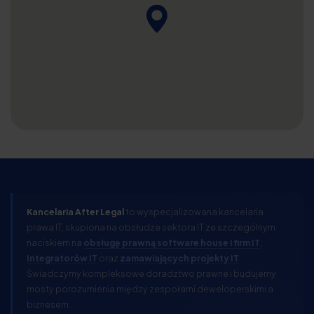
Kancelaria After Legal
to wyspecjalizowana kancelaria
prawa IT, skupiona na obsłudze sektora IT ze szczególnym
naciskiem na
obsługę prawną software house i firm IT
,
Integratorów IT
oraz
zamawiających projekty IT
.
Świadczymy kompleksowe doradztwo prawne i budujemy
mosty porozumienia między zespołami deweloperskimi a
biznesem.