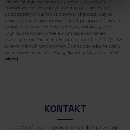
mierze nieuregulowany na poziomie wspólnotowym.
Powodowało to, że organy nadzoru rynku finansowego
poszczególnych państw członkowskich poszukiwały na
własną rękę analogii w obowiązujących przepisach. Niestety
sprawiało to, że wiele mechanizmów wymykało się spod
kognicji ustawodawcy. Wiele w tym zakresie zmieniło
rozporządzenie Parlamentu Europejskiego i Rady 2023/1114 w
sprawie rynków kryptoaktywów. Co niesie ze sobą wejście w
życie rozporządzenia MiCA (ang. Markets in Crypto-assets)?
więcej...
KONTAKT
Opisz swój problem prawny w formularzu, a w ciągu