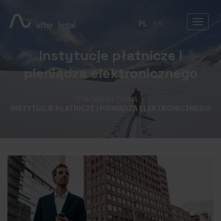
PL
EN
Instytucje płatnicze i
pieniądza elektronicznego
STRONA GŁÓWNA
INSTYTUCJE PŁATNICZE I PIENIĄDZA ELEKTRONICZNEGO