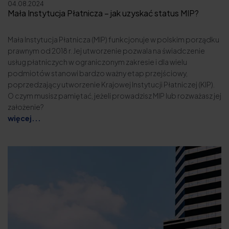
04.08.2024
Mała Instytucja Płatnicza – jak uzyskać status MIP?
Mała Instytucja Płatnicza (MIP) funkcjonuje w polskim porządku
prawnym od 2018 r. Jej utworzenie pozwala na świadczenie
usług płatniczych w ograniczonym zakresie i dla wielu
podmiotów stanowi bardzo ważny etap przejściowy,
poprzedzający utworzenie Krajowej Instytucji Płatniczej (KIP).
O czym musisz pamiętać, jeżeli prowadzisz MIP lub rozważasz jej
założenie?
więcej...