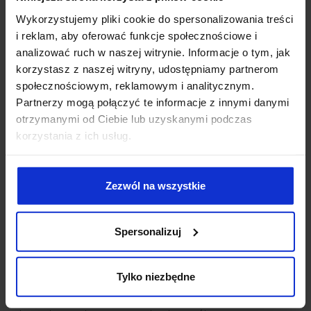
więcej...
Wykorzystujemy pliki cookie do spersonalizowania treści
i reklam, aby oferować funkcje społecznościowe i
analizować ruch w naszej witrynie. Informacje o tym, jak
korzystasz z naszej witryny, udostępniamy partnerom
społecznościowym, reklamowym i analitycznym.
Partnerzy mogą połączyć te informacje z innymi danymi
otrzymanymi od Ciebie lub uzyskanymi podczas
korzystania z ich usług.
Zezwól na wszystkie
Spersonalizuj
29.05.2024
Rozporządzenie MiCA – czym jest rozporządzenie w
sprawie rynku kryptoaktywów w Unii Europejskiej?
Tylko niezbędne
Rynek kryptoaktywów przez wiele lat pozostawał w dużej