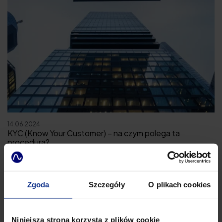
14.06.2024
KYC (Know Your Customer) – na czym polega ta
procedura?
Podmioty zobowiązane do stosowania przepisów ustawy o
przeciwdziałaniu praniu pieniędzy i finansowania terroryzmu
(dalej ustawa AML) muszą zaprojektować i wdrożyć procedurę
Zgoda
Szczegóły
O plikach cookies
określaną jako KYC (ang. Know You Customer), inaczej znaną
jako Poznaj Swojego Klienta, czyli PSK. Jaka jest relacja KYC do
AML i w jaki sposób prawidłowo wdrożyć KYC w swojej firmie?
Niniejsza strona korzysta z plików cookie