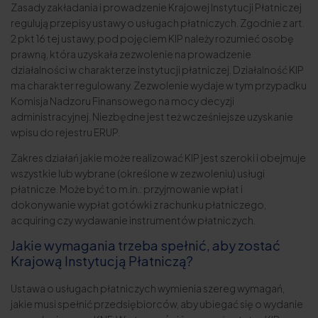
Zasady zakładania i prowadzenie Krajowej Instytucji Płatniczej
regulują przepisy ustawy o usługach płatniczych. Zgodnie z art.
2 pkt 16 tej ustawy, pod pojęciem KIP należy rozumieć osobę
prawną, która uzyskała zezwolenie na prowadzenie
działalności w charakterze instytucji płatniczej. Działalność KIP
ma charakter regulowany. Zezwolenie wydaje w tym przypadku
Komisja Nadzoru Finansowego na mocy decyzji
administracyjnej. Niezbędne jest też wcześniejsze uzyskanie
wpisu do rejestru ERUP.
Zakres działań jakie może realizować KIP jest szeroki i obejmuje
wszystkie lub wybrane (określone w zezwoleniu) usługi
płatnicze. Może być to m.in.: przyjmowanie wpłat i
dokonywanie wypłat gotówki z rachunku płatniczego,
acquiring czy wydawanie instrumentów płatniczych.
Jakie wymagania trzeba spełnić, aby zostać
Krajową Instytucją Płatniczą?
Ustawa o usługach płatniczych wymienia szereg wymagań,
jakie musi spełnić przedsiębiorców, aby ubiegać się o wydanie