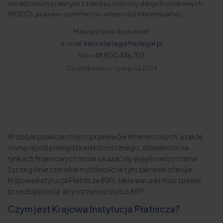
doradztwem prawnym z zakresu ochrony danych osobowych
(RODO), prawa e-commerce i własności intelektualnej.
Masz pytania do autora?
e-mail:
kancelaria@afterlegal.pl
tel.
+48 500 436 703
Opublikowano: 1 sierpnia 2024
W dobie powszechnych przelewów internetowych, a także
rosnącej roli pieniądza elektronicznego, działalność na
rynkach finansowych może okazać się wyjątkowo intratna.
Szczególnie szerokie możliwości w tym zakresie oferuje
Krajowa Instytucja Płatnicza (KIP). Jakie warunki musi spełnić
przedsiębiorca, aby otrzymać status KIP?
Czym jest Krajowa Instytucja Płatnicza?