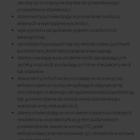
zasoby i procedury niezbędne do prawidłowego
prowadzenia działalności;
dokumenty potwierdzające posiadanie funduszy
własnych w wymaganej wysokości;
opis systemu zarządzania ryzykiem oraz kontroli
wewnętrznej;
opis bliskich powiązań między wnioskodawcą a innymi
podmiotami, jeżeli taki powiązania występują;
dane pozwalające na ustalenie osób zarządzających
spółką oraz osób posiadających znaczne pakiety akcji
lub udziałów;
dokumenty i informacje pozwalające na ocenę czy
wnioskodawca i osoby zarządzające dają rękojmię
ostrożnego i stabilnego zarządzania instytucją płatniczą
(np. potwierdzenie doświadczenia zawodowego,
wykształcenia, niekaralności);
dane potwierdzające na ustalenie tożsamości biegłych
rewidentów oraz identyfikację firm audytorskich;
potwierdzenie zawarcia umowy OC, jeżeli
wnioskodawca zamierza świadczyć określone w ustawie
usługi płatnicze.