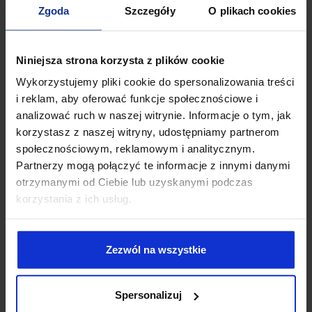
Zgoda
Szczegóły
O plikach cookies
pieniężnych.
Prowadzenie KIP a procedura AML/CFT
Niniejsza strona korzysta z plików cookie
Uzyskanie statusu KIP obliguje przedsiębiorcę do wdrożenia
procedur, o których mowa w ustawie o przeciwdziałaniu praniu
Wykorzystujemy pliki cookie do spersonalizowania treści
pieniędzy i finansowaniu terroryzmu zgodnie z art. 2 ust. 1 pkt 3
i reklam, aby oferować funkcje społecznościowe i
tego aktu prawnego. Oznacza to m.in.:
analizować ruch w naszej witrynie. Informacje o tym, jak
korzystasz z naszej witryny, udostępniamy partnerom
konieczność weryfikacji kontrahentów oraz identyfikacji
społecznościowym, reklamowym i analitycznym.
beneficjentów rzeczywistych;
wdrożenie środków bezpieczeństwa z ustawy AML;
Partnerzy mogą połączyć te informacje z innymi danymi
zgłaszanie naruszeń przepisów AML;
otrzymanymi od Ciebie lub uzyskanymi podczas
implementację działań organizacyjnych zapewniających
korzystania z ich usług.
prawidłowość realizowanych obowiązków w zakresie
AML;
współpracę z Generalnym Inspektorem Informacji
Zezwól na wszystkie
Finansowej.
Ile kosztuje wniosek o zezwolenie na
Spersonalizuj
prowadzenie KIP?