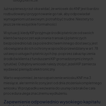
Już na pierwszy rzut oka widać, że wniosek do KNF jest bardzo
rozbudowany i przygotowanie go tak, aby odpowiadał
wymaganiom ustawowym, potrafi być trudne. Niestety to
jeszcze nie wszystkie formalności.
W sytuacji, kiedy KIP przyjmuje środki płatnicze od swoich
klientów na poczet wykonania transakcji płatniczych
bezpośrednio lub za pośrednictwem innego dostawcy, jest
obowiązana do ich ochrony w sposób przewidziany w art. 78
ustawy o usługach płatniczych (np. poprzez zakaz łączenia
środków klienta z funduszami KIP gromadzonymi z innych
tytułów). Odrębny wniosek należy złożyć, jeżeli KIP zamierza
wydawać pieniądz elektroniczny.
Warto wspomnieć, że na rozpatrzenie wniosku KNF ma 3
miesiące, ale termin liczony jest od dnia złożenia kompletnego
wniosku. W przypadku wezwania do usunięcia braków cała
procedura ulega znacznemu wydłużeniu.
Zapewnienie odpowiednio wysokiego kapitału