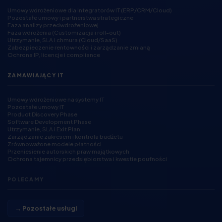
Umowy wdrożeniowe dla Integratorów IT (ERP/CRM/Cloud)
Pozostałe umowy i partnerstwa strategiczne
Faza analizy przedwdrożeniowej
Faza wdrożenia (Customizacja i roll-out)
Utrzymanie, SLA i chmura (Cloud/SaaS)
Zabezpieczenie rentowności i zarządzanie zmianą
Ochrona IP, licencje i compliance
ZAMAWIAJĄCY IT
Umowy wdrożeniowe na systemy IT
Pozostałe umowy IT
Product Discovery Phase
Software Development Phase
Utrzymanie, SLA i Exit Plan
Zarządzanie zakresem i kontrola budżetu
Zrównoważone modele płatności
Przeniesienie autorskich praw majątkowych
Ochrona tajemnicy przedsiębiorstwa i kwestie poufności
POLECAMY
→ Pozostałe usługi