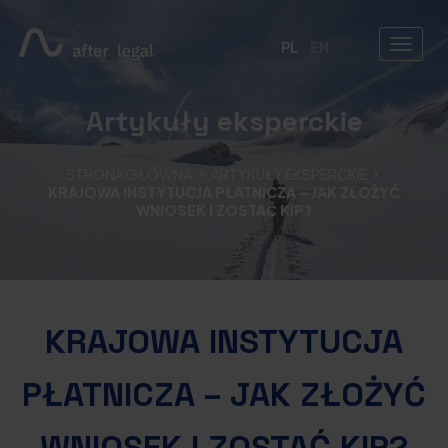
PL
EN
Artykuły eksperckie
STRONA GŁÓWNA
ARTYKUŁY EKSPERCKIE
KRAJOWA INSTYTUCJA PŁATNICZA – JAK ZŁOŻYĆ
WNIOSEK I ZOSTAĆ KIP?
KRAJOWA INSTYTUCJA
PŁATNICZA – JAK ZŁOŻYĆ
WNIOSEK I ZOSTAĆ KIP?