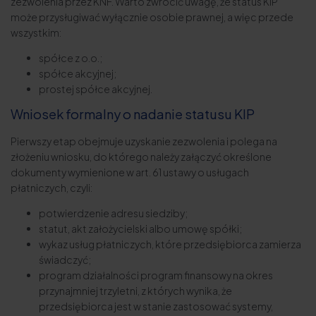
zezwolenia przez KNF. Warto zwrócić uwagę, że status KIP
może przysługiwać wyłącznie osobie prawnej, a więc przede
wszystkim:
spółce z o.o.;
spółce akcyjnej;
prostej spółce akcyjnej.
Wniosek formalny o nadanie statusu KIP
Pierwszy etap obejmuje uzyskanie zezwolenia i polega na
złożeniu wniosku, do którego należy załączyć określone
dokumenty wymienione w art. 61 ustawy o usługach
płatniczych, czyli:
potwierdzenie adresu siedziby;
statut, akt założycielski albo umowę spółki;
wykaz usług płatniczych, które przedsiębiorca zamierza
świadczyć;
program działalności program finansowy na okres
przynajmniej trzyletni, z których wynika, że
przedsiębiorca jest w stanie zastosować systemy,