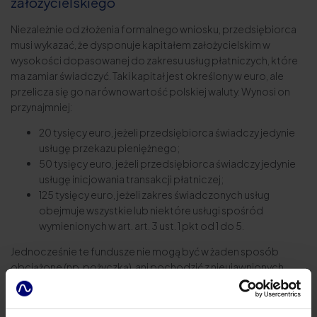
założycielskiego
Niezależnie od złożenia formalnego wniosku, przedsiębiorca
musi wykazać, że dysponuje kapitałem założycielskim w
wysokości dopasowanej do zakresu usług płatniczych, które
ma zamiar świadczyć. Taki kapitał jest określony w euro, ale
przelicza się go na równowartość polskiej waluty. Wynosi on
przynajmniej:
20 tysięcy euro, jeżeli przedsiębiorca świadczy jedynie
usługę przekazu pieniężnego;
50 tysięcy euro, jeżeli przedsiębiorca świadczy jedynie
usługę inicjowania transakcji płatniczej;
125 tysięcy euro, jeżeli zakres świadczonych usług
obejmuje wszystkie lub niektóre usługi spośród
wymienionych w art. art. 3 ust. 1 pkt od 1 do 5.
Jednocześnie te fundusze nie mogą być w żaden sposób
obciążone (np. pożyczką), ani pochodzić z nieujawnionych
źródeł. KIP ma obowiązek utrzymywać minimalny poziom
funduszy własnych, a także dopasować go do rozmiaru
prowadzonej działalności i zakresu świadczonych usług