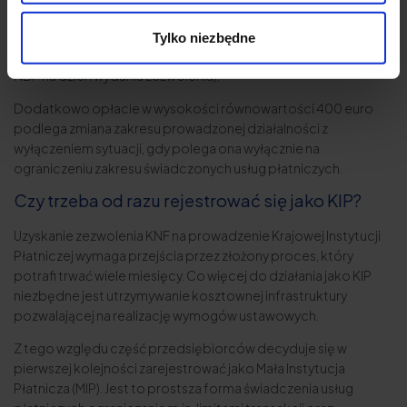
Wydanie zezwolenia na świadczenie usług w charakterze KIP
wymaga uiszczenia opłaty w wysokości równowartości 1250
Tylko niezbędne
euro (z zastosowaniem kursu średniego ogłaszanego przez
NBP na dzień wydania zezwolenia).
Dodatkowo opłacie w wysokości równowartości 400 euro
podlega zmiana zakresu prowadzonej działalności z
wyłączeniem sytuacji, gdy polega ona wyłącznie na
ograniczeniu zakresu świadczonych usług płatniczych.
Czy trzeba od razu rejestrować się jako KIP?
Uzyskanie zezwolenia KNF na prowadzenie Krajowej Instytucji
Płatniczej wymaga przejścia przez złożony proces, który
potrafi trwać wiele miesięcy. Co więcej do działania jako KIP
niezbędne jest utrzymywanie kosztownej infrastruktury
pozwalającej na realizację wymogów ustawowych.
Z tego względu część przedsiębiorców decyduje się w
pierwszej kolejności zarejestrować jako Mała Instytucja
Płatnicza (MIP). Jest to prostsza forma świadczenia usług