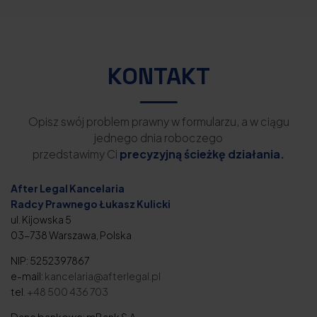
KONTAKT
Opisz swój problem prawny w formularzu, a w ciągu
jednego dnia roboczego
przedstawimy Ci
precyzyjną ścieżkę działania.
After Legal Kancelaria
Radcy Prawnego Łukasz Kulicki
ul. Kijowska 5
03-738 Warszawa, Polska
NIP: 5252397867
e-mail:
kancelaria@afterlegal.pl
tel.
+48 500 436 703