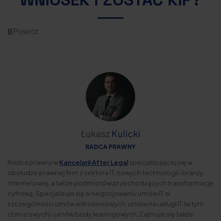
⟨⟨
Powrót
Łukasz
Kulicki
RADCA PRAWNY
Radca prawny w
Kancelarii After Legal
specjalizującej się w
obsłudze prawnej firm z sektora IT, nowych technologii i branży
internetowej, a także podmiotów przechodzących transformację
cyfrową. Specjalizuje się w negocjowaniu umów IT, w
szczególności umów wdrożeniowych, umów na usługi IT (w tym
chmurowych) i umów body leasingowych. Zajmuje się także