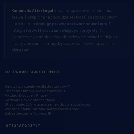
Kancelaria After Legal
to wyspecjalizowana kancelaria
prawa IT, skupiona na obsłudze sektora IT ze szczególnym
naciskiem na
obsługę prawną software house i firm IT
,
Integratorów IT
oraz
zamawiających projekty IT
.
Świadczymy kompleksowe doradztwo prawne i budujemy
mosty porozumienia między zespołami deweloperskimi a
biznesem.
SOFTWARE HOUSE I FIRMY IT
Umowy wdrożeniowe dla dostawców IT
Pozostałe umowy dla dostawców IT
Product Discovery Phase
Software Development Phase
Utrzymanie, SLA i ograniczenie odpowiedzialności
Współdziałanie, obrona marży i zakresu prac
Zabezpieczenie Twojego IP
INTEGRATORZY IT