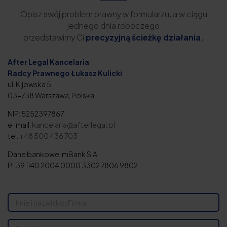
Opisz swój problem prawny w formularzu, a w ciągu
jednego dnia roboczego
przedstawimy Ci
precyzyjną ścieżkę działania.
After Legal Kancelaria
Radcy Prawnego Łukasz Kulicki
ul. Kijowska 5
03-738 Warszawa, Polska
NIP: 5252397867
e-mail:
kancelaria@afterlegal.pl
tel.
+48 500 436 703
Dane bankowe: mBank S.A.
PL39 1140 2004 0000 3302 7806 9802