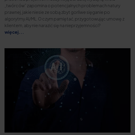
„twórców” zapomina o potencjalnych problemach natury
prawnej, jakie niesie ze sobą zbyt gorliwe sięganie po
algorytmy AI/ML. O czym pamiętać, przygotowując umowę z
klientem, aby nie narazić się na nieprzyjemności?
więcej...