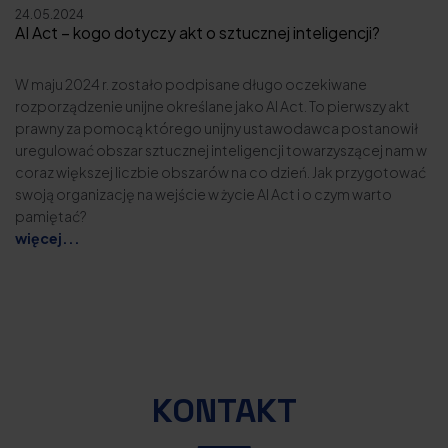
24.05.2024
AI Act – kogo dotyczy akt o sztucznej inteligencji?
W maju 2024 r. zostało podpisane długo oczekiwane
rozporządzenie unijne określane jako AI Act. To pierwszy akt
prawny za pomocą którego unijny ustawodawca postanowił
uregulować obszar sztucznej inteligencji towarzyszącej nam w
coraz większej liczbie obszarów na co dzień. Jak przygotować
swoją organizację na wejście w życie AI Act i o czym warto
pamiętać?
więcej...
KONTAKT