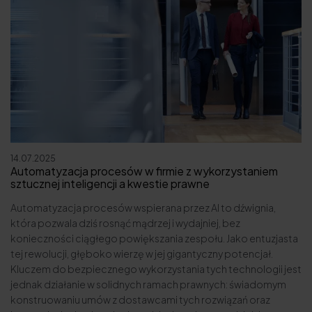
14.07.2025
Automatyzacja procesów w firmie z wykorzystaniem
sztucznej inteligencji a kwestie prawne
Automatyzacja procesów wspierana przez AI to dźwignia,
która pozwala dziś rosnąć mądrzej i wydajniej, bez
konieczności ciągłego powiększania zespołu. Jako entuzjasta
tej rewolucji, głęboko wierzę w jej gigantyczny potencjał.
Kluczem do bezpiecznego wykorzystania tych technologii jest
jednak działanie w solidnych ramach prawnych: świadomym
konstruowaniu umów z dostawcami tych rozwiązań oraz