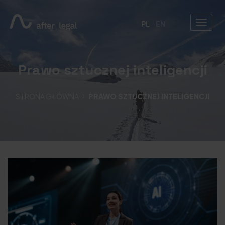
PL
EN
Prawo sztucznej inteligencji
STRONA GŁÓWNA
PRAWO SZTUCZNEJ INTELIGENCJI