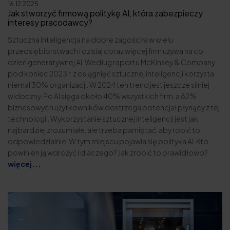
16.12.2025
Jak stworzyć firmową politykę AI, która zabezpieczy
interesy pracodawcy?
Sztuczna inteligencja na dobre zagościła w wielu
przedsiębiorstwach i dzisiaj coraz więcej firm używa na co
dzień generatywnej AI. Według raportu McKinsey & Company
pod koniec 2023 r. z osiągnięć sztucznej inteligencji korzysta
niemal 30% organizacji. W 2024 ten trend jest jeszcze silniej
widoczny. Po AI sięga około 40% wszystkich firm, a 82%
biznesowych użytkowników dostrzega potencjał płynący z tej
technologii. Wykorzystanie sztucznej inteligencji jest jak
najbardziej zrozumiałe, ale trzeba pamiętać, aby robić to
odpowiedzialnie. W tym miejscu pojawia się polityka AI. Kto
powinien ją wdrożyć i dlaczego? Jak zrobić to prawidłowo?
więcej...