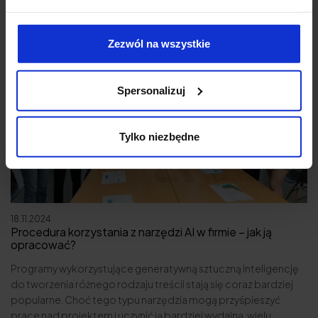
Zezwól na wszystkie
Spersonalizuj
Tylko niezbędne
18.11.2024
Procedura korzystania z narzędzi AI w firmie – jak ją
opracować?
Programy wykorzystujące generatywną sztuczną inteligencję
do tworzenia różnego rodzaju treścii stają się coraz bardziej
popularne. Choć tego typu narzędzia mogą przyśpieszyć
prace nad projektem i uczynić ją bardziej wydajną, wielu