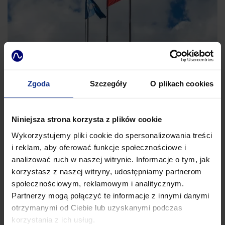
11.02.2025
Zgoda
Szczegóły
O plikach cookies
Ustawa o systemach sztucznej inteligencji
Polska postawiła kolejny krok w kierunku regulacji obszaru
Niniejsza strona korzysta z plików cookie
sztucznej inteligencji. 15 października 2024 roku opublikowano
projekt ustawy o systemach sztucznej inteligencji, która ma za
Wykorzystujemy pliki cookie do spersonalizowania treści
zadanie wdrożyć do polskiego porządku prawnego
i reklam, aby oferować funkcje społecznościowe i
rozporządzenie Parlamentu Europejskiego i Rady znane jako
analizować ruch w naszej witrynie. Informacje o tym, jak
,,Akt o sztucznej inteligencji” (AI Act). W tym pierwszym artykule
korzystasz z naszej witryny, udostępniamy partnerom
z serii poświęconej nowej ustawie, przyjrzymy się bliżej
społecznościowym, reklamowym i analitycznym.
głównym założeniom nowych regulacji.
Partnerzy mogą połączyć te informacje z innymi danymi
więcej...
otrzymanymi od Ciebie lub uzyskanymi podczas
korzystania z ich usług.