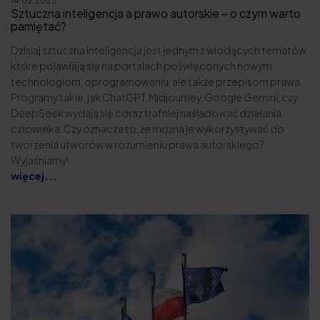
Sztuczna inteligencja a prawo autorskie – o czym warto
pamiętać?
Dzisiaj sztuczna inteligencja jest jednym z wiodących tematów,
które pojawiają się na portalach poświęconych nowym
technologiom, oprogramowaniu, ale także przepisom prawa.
Programy takie, jak ChatGPT, Midjourney, Google Gemini, czy
DeepSeek wydają się coraz trafniej naśladować działania
człowieka. Czy oznacza to, że można je wykorzystywać do
tworzenia utworów w rozumieniu prawa autorskiego?
Wyjaśniamy!
więcej...