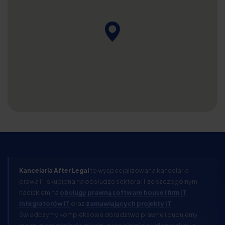
Kancelaria After Legal
to wyspecjalizowana kancelaria
prawa IT, skupiona na obsłudze sektora IT ze szczególnym
naciskiem na
obsługę prawną software house i firm IT
,
Integratorów IT
oraz
zamawiających projekty IT
.
Świadczymy kompleksowe doradztwo prawne i budujemy