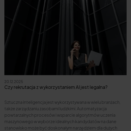
20.12.2025
Czy rekrutacja z wykorzystaniem AI jest legalna?
Sztuczna inteligencja jest wykorzystywana w wielu branżach,
także zarządzaniu zasobami ludzkimi. Automatyzacja
powtarzalnych procesów i wsparcie algorytmów uczenia
maszynowego w wyborze idealnych kandydatów na dane
stanowisko może być doskonałym narzędziem dla dużych