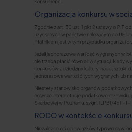
konsumenci.
Organizacja konkursu w soc
Zgodnie z art. 30 ust. 1 pkt 2 ustawy o PI
uzyskanych w państwie należącym do UE lub
Płatnikiem jest w tym przypadku organizator
Jeżeli jednorazowa wartość wygranych w lo
nie trzeba płacić również w sytuacji, kied
konkursów z dziedziny kultury, nauki, sztuki,
jednorazowa wartość tych wygranych lub nag
Niestety stanowisko organów podatkowych co
nowsze interpretacje podatkowe przewidują ta
Skarbowej w Poznaniu, sygn. ILPB1/4511-1
RODO w kontekście konkursu
Niezależnie od obowiązków typowo cywilno