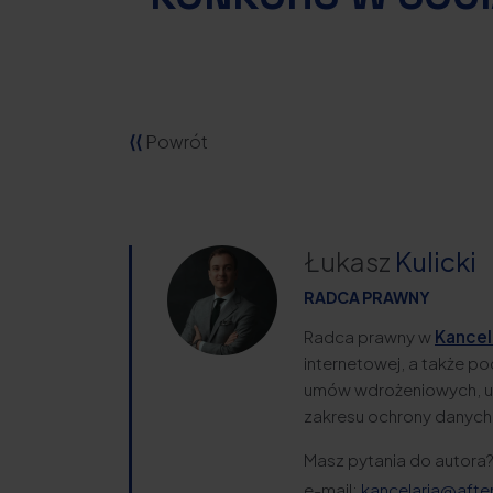
⟨⟨
Powrót
Łukasz
Kulicki
RADCA PRAWNY
Radca prawny w
Kancela
internetowej, a także p
umów wdrożeniowych, um
zakresu ochrony danych
Masz pytania do autora
e-mail:
kancelaria@after