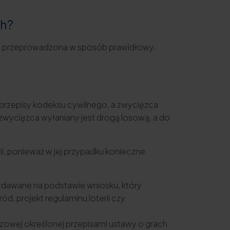
ch?
yć przeprowadzona w sposób prawidłowy.
przepisy kodeksu cywilnego, a zwycięzca
 zwycięzca wyłaniany jest drogą losową, a do
ii, ponieważ w jej przypadku konieczne
 wydawane na podstawie wniosku, który
ód, projekt regulaminu loterii czy
zowej określonej przepisami ustawy o grach