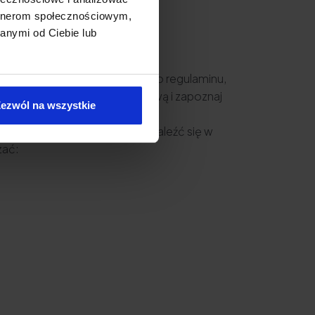
artnerom społecznościowym,
anymi od Ciebie lub
zebne będzie przygotowanie jego regulaminu,
lową platformę społecznościową i zapoznaj
ezwól na wszystkie
ający elementy, które muszą znaleźć się w
zać: