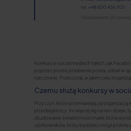
tel.
+48 500 436 703
Opublikowano: 28 czerwc
Konkurs w social mediach takich, jak Faceb
poprzez proste polubienie posta, udział w qu
rzeczowej. Przeczytaj, w jakim celu organizu
Czemu służą konkursy w soci
Przyczyn, które przemawiają za organizacją 
przedsiębiorcy. Im więcej się na nim dzieje,
zbudowanie świadomości marki, która wyróżn
użytkowników, który będziesz mógł później 