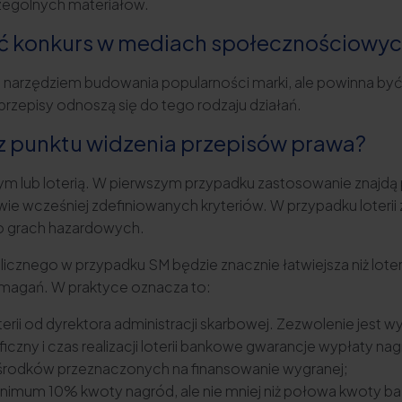
zególnych materiałów.
ć konkurs w mediach społecznościowy
 narzędziem budowania popularności marki, ale powinna b
przepisy odnoszą się do tego rodzaju działań.
 z punktu widzenia przepisów prawa?
m lub loterią. W pierwszym przypadku zastosowanie znajdą 
wie wcześniej zdefiniowanych kryteriów. W przypadku loterii
y o grach hazardowych.
licznego w przypadku SM będzie znacznie łatwiejsza niż loter
magań. W praktyce oznacza to:
terii od dyrektora administracji skarbowej. Zezwolenie jest
czny i czas realizacji loterii bankowe gwarancje wypłaty nagr
środków przeznaczonych na finansowanie wygranej;
nimum 10% kwoty nagród, ale nie mniej niż połowa kwoty ba