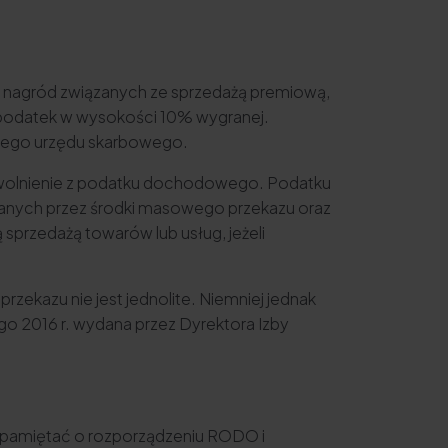
ub nagród związanych ze sprzedażą premiową,
 podatek w wysokości 10% wygranej.
ciwego urzędu skarbowego.
 zwolnienie z podatku dochodowego. Podatku
owanych przez środki masowego przekazu oraz
ą sprzedażą towarów lub usług, jeżeli
ekazu nie jest jednolite. Niemniej jednak
ego 2016 r. wydana przez Dyrektora Izby
 pamiętać o rozporządzeniu RODO i