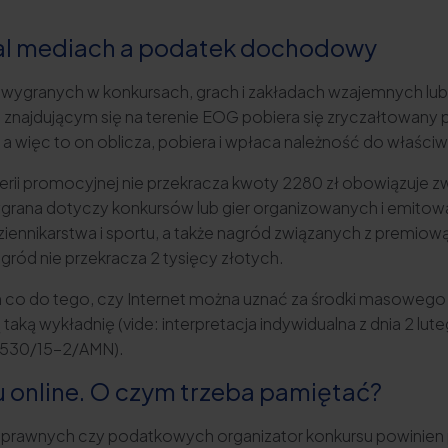
ial mediach a podatek dochodowy
T od wygranych w konkursach, grach i zakładach wzajemnych l
 znajdującym się na terenie EOG pobiera się zryczałtowany
, a więc to on oblicza, pobiera i wpłaca należność do właś
terii promocyjnej nie przekracza kwoty 2280 zł obowiązuje
y wygrana dotyczy konkursów lub gier organizowanych i emit
 dziennikarstwa i sportu, a także nagród związanych z premiow
ród nie przekracza 2 tysięcy złotych.
 do tego, czy Internet można uznać za środki masowego prz
ką wykładnię (vide: interpretacja indywidualna z dnia 2 lut
-1530/15-2/AMN).
 online. O czym trzeba pamiętać?
prawnych czy podatkowych organizator konkursu powinien