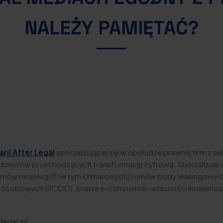
NALEŻY PAMIĘTAĆ?
rii After Legal
specjalizującej się w obsłudze prawnej firm z sek
odmiotów przechodzących transformację cyfrową. Specjalizuje 
ów na usługi IT (w tym chmurowych) i umów body leasingowyc
 osobowych (RODO), prawa e-commerce i własności intelektual
?
legal.pl