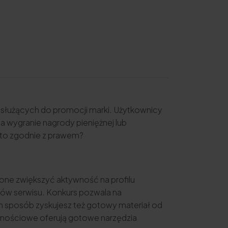
 służących do promocji marki. Użytkownicy
na wygranie nagrody pieniężnej lub
ć to zgodnie z prawem?
 one zwiększyć aktywność na profilu
ników serwisu. Konkurs pozwala na
en sposób zyskujesz też gotowy materiał od
cznościowe oferują gotowe narzędzia