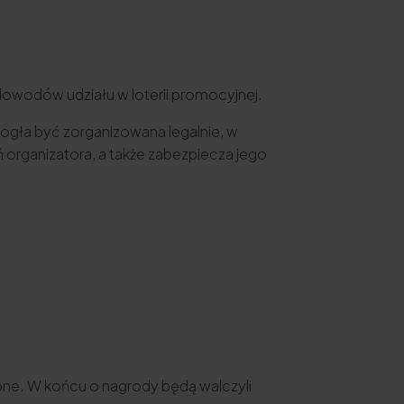
dowodów udziału w loterii promocyjnej.
mogła być zorganizowana legalnie, w
 organizatora, a także zabezpiecza jego
lone. W końcu o nagrody będą walczyli