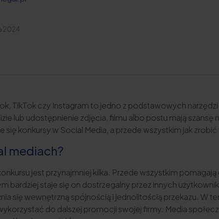
a 2024
ook, TikTok czy Instagram to jedno z podstawowych narzędzi
izie lub udostępnienie zdjęcia, filmu albo postu mają szansę 
je się konkursy w Social Media, a przede wszystkim jak zrobi
al mediach?
konkursu jest przynajmniej kilka. Przede wszystkim pomagają
 tym bardziej staje się on dostrzegalny przez innych użytkow
ia się wewnętrzną spójnością i jednolitością przekazu. W t
wykorzystać do dalszej promocji swojej firmy. Media społe