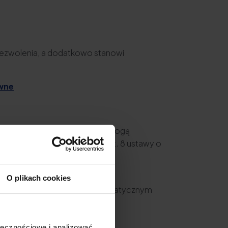
 zezwolenia, a dodatkowo stanowi
wne
ustawy o świadczeniu usług drogą
egulaminu, o którym mowa w art. 8 ustawy o
O plikach cookies
y z danym systemem teleinformatycznym
ołecznościowe i analizować