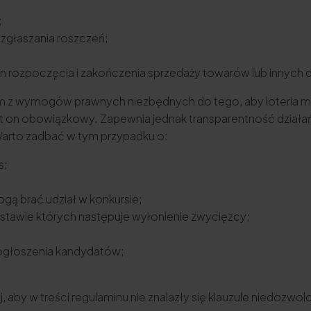
;
i zgłaszania roszczeń;
min rozpoczęcia i zakończenia sprzedaży towarów lub innych 
ednym z wymogów prawnych niezbędnych do tego, aby loteria 
st on obowiązkowy. Zapewnia jednak transparentność działań
arto zadbać w tym przypadku o:
s;
gą brać udział w konkursie;
stawie których następuje wyłonienie zwycięzcy;
 ogłoszenia kandydatów;
, aby w treści regulaminu nie znalazły się klauzule niedozwo