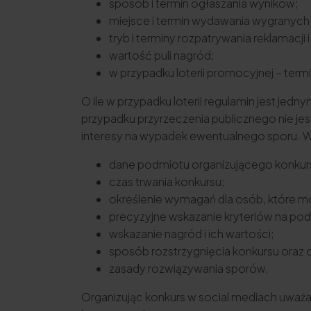
sposób i termin ogłaszania wyników;
miejsce i termin wydawania wygranych
tryb i terminy rozpatrywania reklamacji 
wartość puli nagród;
w przypadku loterii promocyjnej – ter
O ile w przypadku loterii regulamin jest j
przypadku przyrzeczenia publicznego nie je
interesy na wypadek ewentualnego sporu. W
dane podmiotu organizującego konkur
czas trwania konkursu;
określenie wymagań dla osób, które mo
precyzyjne wskazanie kryteriów na pod
wskazanie nagród i ich wartości;
sposób rozstrzygnięcia konkursu oraz
zasady rozwiązywania sporów.
Organizując konkurs w social mediach uważaj