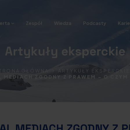
erta
Zespół
Wiedza
Podcasty
Karie
Artykuły eksperckie
TRONA GŁÓWNA
ARTYKUŁY EKSPERCKIE
 MEDIACH ZGODNY Z PRAWEM – O CZYM
AL MEDIACH ZGODNY Z 