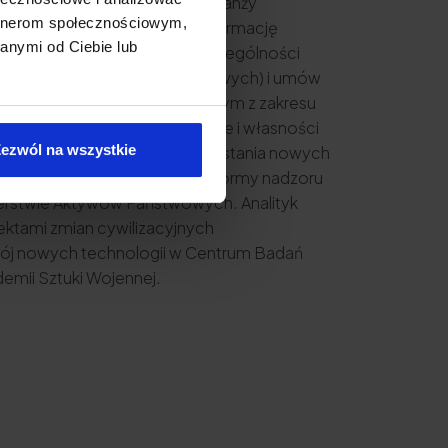
ora IT, nowych technologii i branży
artnerom społecznościowym,
miotów przechodzących transformację
anymi od Ciebie lub
w negocjowaniu umów IT, w szczególności
 na usługi IT (w tym chmurowych) i umów
e się także doradztwem prawnym z zakresu
 (RODO), prawa e-commerce i własności
ezwól na wszystkie
społu eksperckiego ds. wykorzystania nowych
owym w ramach Komisji ds. reformy nadzoru
sterstwie Aktywów Państwowych. Analityk
ektami zmian cywilizacyjnych
j nowych technologii w Centrum Badań
mii Sztuki Wojennej.