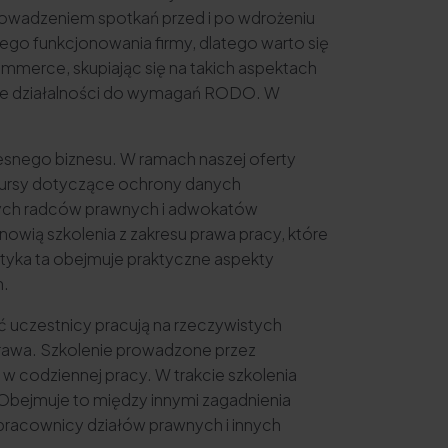
rowadzeniem spotkań przed i po wdrożeniu
go funkcjonowania firmy, dlatego warto się
merce, skupiając się na takich aspektach
anie działalności do wymagań RODO. W
snego biznesu. W ramach naszej oferty
e kursy dotyczące ochrony danych
onych radców prawnych i adwokatów
owią szkolenia z zakresu prawa pracy, które
yka ta obejmuje praktyczne aspekty
h.
ć uczestnicy pracują na rzeczywistych
prawa. Szkolenie prowadzone przez
w codziennej pracy. W trakcie szkolenia
Obejmuje to między innymi zagadnienia
racownicy działów prawnych i innych