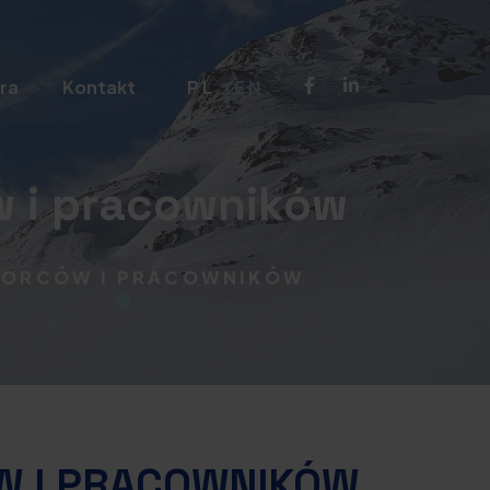
ra
Kontakt
PL
EN
w i pracowników
BIORCÓW I PRACOWNIKÓW
W I PRACOWNIKÓW