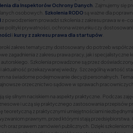
lenia dla Inspektorów Ochrony Danych
. Zajmujemy się p
 danych osobowych.
Szkolenia RODO
są ważne dla poprawne
l
z powodzeniem prowadzi szkolenia z zakresu prawa w e-com
nie polityki prywatności, ochrona wizerunku czy dostosow
ności
i
kursy z zakresu prawa dla startupów
.
zeroki zakres tematyczny dostosowany do potrzeb współcze
we zagadnienia z zakresu prawa pracy, jak i specjalistyczn
wa autorskiego. Szkolenia prowadzone są przez doświadcz
 aktualność przekazywanej wiedzy. Szczególną wartość stan
cym na świadome podejmowanie decyzji personalnych. Temat
najnowsze orzecznictwo sądowe w sprawach pracowniczyc
 się silnym naciskiem na aspekty praktyczne. Podczas zaję
biznesowe i uczą się praktycznego zastosowania przepisów 
zę teoretyczną z praktycznymi umiejętnościami niezbędnymi 
yzwaniom prawnym, przed którymi stają przedsiębiorstwa. 
h oraz prawem zamówień publicznych. Dzięki szkoleniom p