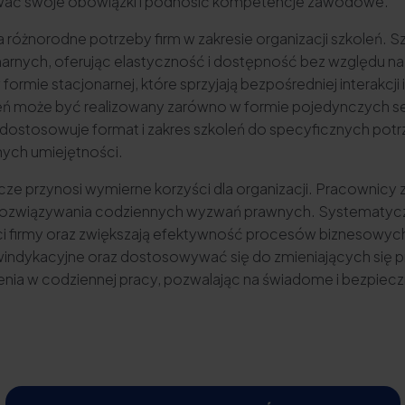
ać swoje obowiązki i podnosić kompetencje zawodowe.
óżnorodne potrzeby firm w zakresie organizacji szkoleń. Szk
narnych, oferując elastyczność i dostępność bez względu na
ormie stacjonarnej, które sprzyjają bezpośredniej interakcj
 może być realizowany zarówno w formie pojedynczych sesj
ostosowuje format i zakres szkoleń do specyficznych potrz
znych umiejętności.
ze przynosi wymierne korzyści dla organizacji. Pracownicy zy
o rozwiązywania codziennych wyzwań prawnych. Systematyczn
ci firmy oraz zwiększają efektywność procesów biznesowych
windykacyjne oraz dostosowywać się do zmieniających się
ienia w codziennej pracy, pozwalając na świadome i bezpiec