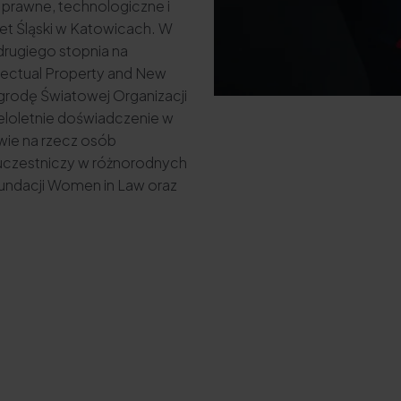
prawne, technologiczne i
et Śląski w Katowicach. W
drugiego stopnia na
llectual Property and New
agrodę Światowej Organizacji
ieloletnie doświadczenie w
wie na rzecz osób
 uczestniczy w różnorodnych
Fundacji Women in Law oraz