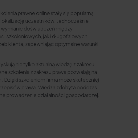
olenia prawne online stały się popularną
 lokalizację uczestników. Jednocześnie
i i wymianie doświadczeń między
i szkoleniowych, jak i długofalowych
eb klienta, zapewniając optymalne warunki
skują nie tylko aktualną wiedzę z zakresu
e szkolenia z zakresu prawa pozwalają na
. Dzięki szkoleniom firma może skuteczniej
 przepisów prawa. Wiedza zdobyta podczas
zne prowadzenie działalności gospodarczej.