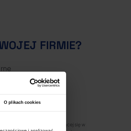
WOJEJ FIRMIE?
arne
O plikach cookies
ncelarii After Legal
specjalizującej się w
ołecznościowe i analizować