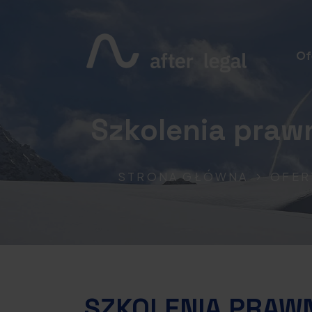
Of
Szkolenia praw
STRONA GŁÓWNA
OFER
SZKOLENIA PRAW