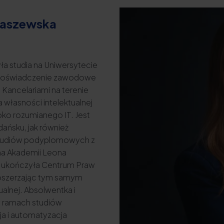
aszewska
ła studia na Uniwersytecie
. Doświadczenie zawodowe
ancelariami na terenie
a własności intelektualnej
ko rozumianego IT. Jest
ańsku, jak również
tudiów podyplomowych z
na Akademii Leona
 ukończyła Centrum Praw
 poszerzając tym samym
alnej. Absolwentka i
 ramach studiów
a i automatyzacja