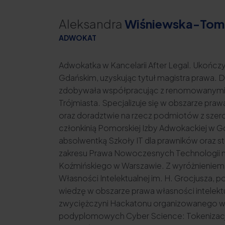
Aleksandra
Wiśniewska-Tom
ADWOKAT
Adwokatka w Kancelarii After Legal. Ukończy
Gdańskim, uzyskując tytuł magistra prawa
zdobywała współpracując z renomowanymi K
Trójmiasta. Specjalizuje się w obszarze praw
oraz doradztwie na rzecz podmiotów z szero
członkinią Pomorskiej Izby Adwokackiej w Gd
absolwentką
Szkoły IT dla prawników
oraz s
zakresu Prawa Nowoczesnych Technologii 
Koźmińskiego w Warszawie. Z wyróżnieniem
Własności Intelektualnej im. H. Grocjusza,
wiedzę w obszarze prawa własności intelektu
zwyciężczyni Hackatonu organizowanego w
podyplomowych Cyber Science: Tokenizacj