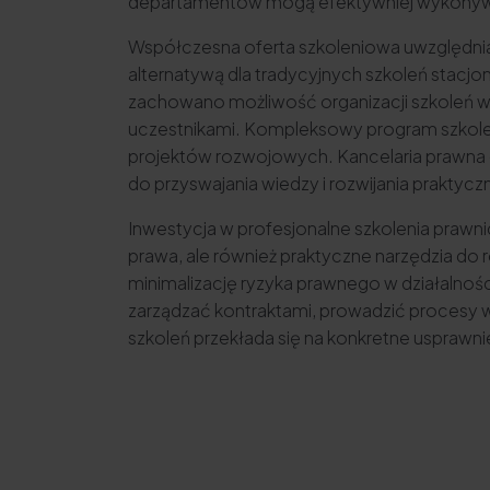
departamentów mogą efektywniej wykonyw
Współczesna oferta szkoleniowa uwzględnia r
alternatywą dla tradycyjnych szkoleń stacjo
zachowano możliwość organizacji szkoleń w f
uczestnikami. Kompleksowy program szkoleń
projektów rozwojowych. Kancelaria prawna d
do przyswajania wiedzy i rozwijania praktyc
Inwestycja w profesjonalne szkolenia prawnic
prawa, ale również praktyczne narzędzia d
minimalizację ryzyka prawnego w działalnoś
zarządzać kontraktami, prowadzić procesy 
szkoleń przekłada się na konkretne usprawn