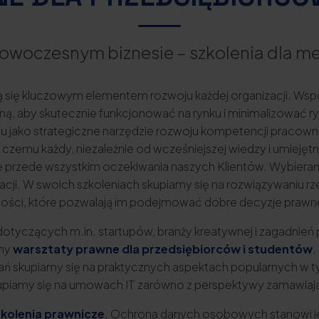
owoczesnym biznesie – szkolenia dla 
ają się kluczowym elementem rozwoju każdej organizacji. W
wną, aby skutecznie funkcjonować na rynku i minimalizować
niu jako strategiczne narzędzie rozwoju kompetencji pracow
 czemu każdy, niezależnie od wcześniejszej wiedzy i umieję
 przede wszystkim oczekiwania naszych Klientów. Wybieramy
macji. W swoich szkoleniach skupiamy się na rozwiązywaniu 
tności, które pozwalają im podejmować dobre decyzje prawn
i dotyczących m.in. startupów, branży kreatywnej i zagadnie
emy
warsztaty prawne dla przedsiębiorców i studentów
.
ań skupiamy się na praktycznych aspektach popularnych w t
Skupiamy się na umowach IT zarówno z perspektywy zamawiaj
zkolenia prawnicze
. Ochrona danych osobowych stanowi je