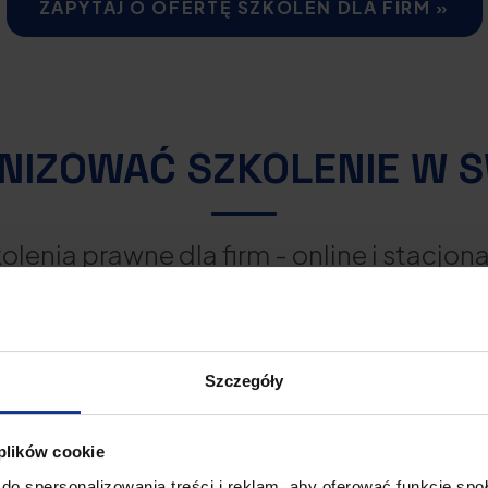
ZAPYTAJ O OFERTĘ SZKOLEŃ DLA FIRM »
NIZOWAĆ SZKOLENIE W S
olenia prawne dla firm - online i stacjon
Łukasz
Kulicki
Szczegóły
RADCA PRAWNY, FOUNDER
 plików cookie
Radca prawny i założyciel
Ka
do spersonalizowania treści i reklam, aby oferować funkcje sp