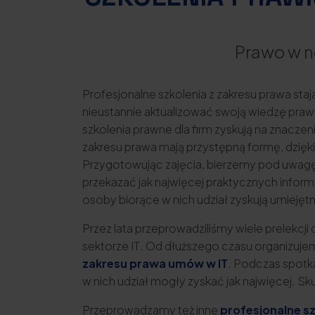
Prawo w n
Profesjonalne szkolenia z zakresu prawa st
nieustannie aktualizować swoją wiedzę pra
szkolenia prawne dla firm zyskują na znacze
zakresu prawa mają przystępną formę, dzięki
Przygotowując zajęcia, bierzemy pod uwagę
przekazać jak najwięcej praktycznych infor
osoby biorące w nich udział zyskują umieję
Przez lata przeprowadziliśmy wiele prelekcj
sektorze IT. Od dłuższego czasu organizuj
zakresu prawa umów w IT
. Podczas spotk
w nich udział mogły zyskać jak najwięcej. 
Przeprowadzamy też inne
profesjonalne s