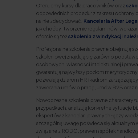
Oferujemy kursy dla pracowników oraz
szko
odpowiednich procedur z zakresu ochrony
na nie zdecydować.
Kancelaria After Lega
jak choćby: tworzenie regulaminów, wdraża
ofercie są też
szkolenia z windykacji należ
Profesjonalne szkolenia prawne obejmują s
szkoleniowej znajdują się zarówno podstawo
osobowych, własności intelektualnej i pra
gwarantują najwyższy poziom merytoryczny i
pozwalają działom HR i kadrom zarządzają
zawierania umów o pracę, umów B2B oraz 
Nowoczesne szkolenia prawne charakteryzują
przypadkach, analizują konkretne sytuacje 
ekspertów z kancelarii prawnych łączy wied
szczególną uwagę poświęca się aktualnym w
związane z RODO, prawem spółek handlowyc