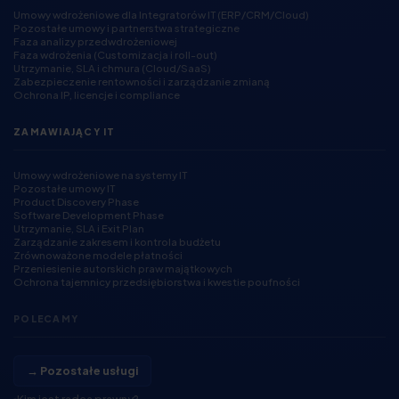
Umowy wdrożeniowe dla Integratorów IT (ERP/CRM/Cloud)
Pozostałe umowy i partnerstwa strategiczne
Faza analizy przedwdrożeniowej
Faza wdrożenia (Customizacja i roll-out)
Utrzymanie, SLA i chmura (Cloud/SaaS)
Zabezpieczenie rentowności i zarządzanie zmianą
Ochrona IP, licencje i compliance
ZAMAWIAJĄCY IT
Umowy wdrożeniowe na systemy IT
Pozostałe umowy IT
Product Discovery Phase
Software Development Phase
Utrzymanie, SLA i Exit Plan
Zarządzanie zakresem i kontrola budżetu
Zrównoważone modele płatności
Przeniesienie autorskich praw majątkowych
Ochrona tajemnicy przedsiębiorstwa i kwestie poufności
POLECAMY
→ Pozostałe usługi