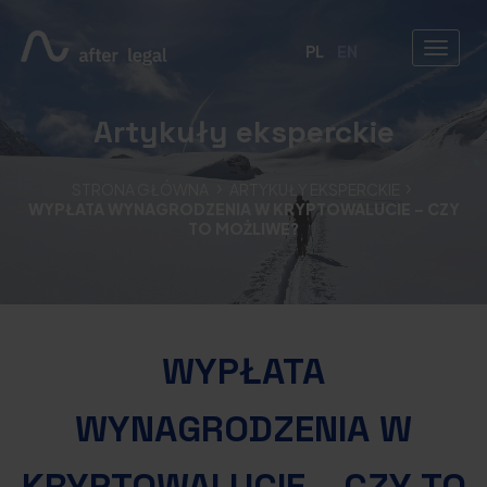
PL
EN
Artykuły eksperckie
STRONA GŁÓWNA
ARTYKUŁY EKSPERCKIE
WYPŁATA WYNAGRODZENIA W KRYPTOWALUCIE – CZY
TO MOŻLIWE?
WYPŁATA
WYNAGRODZENIA W
KRYPTOWALUCIE – CZY TO