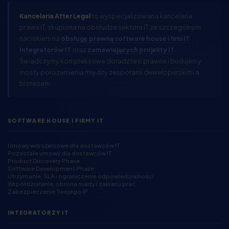
Kancelaria After Legal
to wyspecjalizowana kancelaria
prawa IT, skupiona na obsłudze sektora IT ze szczególnym
naciskiem na
obsługę prawną software house i firm IT
,
Integratorów IT
oraz
zamawiających projekty IT
.
Świadczymy kompleksowe doradztwo prawne i budujemy
mosty porozumienia między zespołami deweloperskimi a
biznesem.
SOFTWARE HOUSE I FIRMY IT
Umowy wdrożeniowe dla dostawców IT
Pozostałe umowy dla dostawców IT
Product Discovery Phase
Software Development Phase
Utrzymanie, SLA i ograniczenie odpowiedzialności
Współdziałanie, obrona marży i zakresu prac
Zabezpieczenie Twojego IP
INTEGRATORZY IT