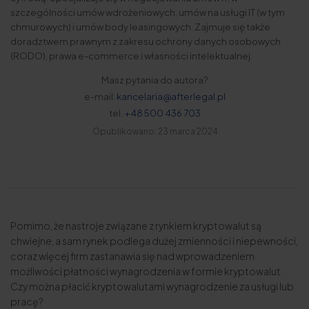
szczególności umów wdrożeniowych, umów na usługi IT (w tym
chmurowych) i umów body leasingowych. Zajmuje się także
doradztwem prawnym z zakresu ochrony danych osobowych
(RODO), prawa e-commerce i własności intelektualnej.
Masz pytania do autora?
e-mail:
kancelaria@afterlegal.pl
tel.
+48 500 436 703
Opublikowano: 23 marca 2024
Pomimo, że nastroje związane z rynkiem kryptowalut są
chwiejne, a sam rynek podlega dużej zmienności i niepewności,
coraz więcej firm zastanawia się nad wprowadzeniem
możliwości płatności wynagrodzenia w formie kryptowalut.
Czy można płacić kryptowalutami wynagrodzenie za usługi lub
pracę?