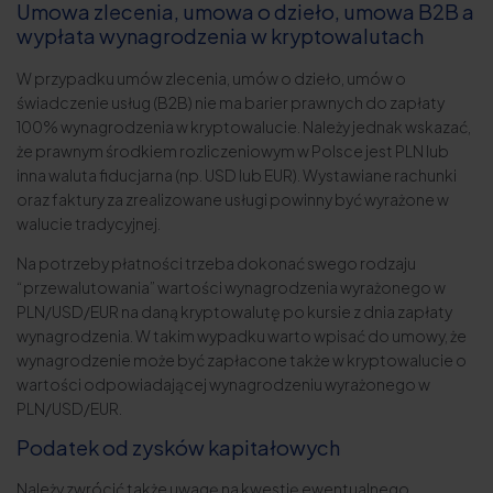
Umowa zlecenia, umowa o dzieło, umowa B2B a
wypłata wynagrodzenia w kryptowalutach
W przypadku umów zlecenia, umów o dzieło, umów o
świadczenie usług (B2B) nie ma barier prawnych do zapłaty
100% wynagrodzenia w kryptowalucie. Należy jednak wskazać,
że prawnym środkiem rozliczeniowym w Polsce jest PLN lub
inna waluta fiducjarna (np. USD lub EUR). Wystawiane rachunki
oraz faktury za zrealizowane usługi powinny być wyrażone w
walucie tradycyjnej.
Na potrzeby płatności trzeba dokonać swego rodzaju
“przewalutowania” wartości wynagrodzenia wyrażonego w
PLN/USD/EUR na daną kryptowalutę po kursie z dnia zapłaty
wynagrodzenia. W takim wypadku warto wpisać do umowy, że
wynagrodzenie może być zapłacone także w kryptowalucie o
wartości odpowiadającej wynagrodzeniu wyrażonego w
PLN/USD/EUR.
Podatek od zysków kapitałowych
Należy zwrócić także uwagę na kwestię ewentualnego