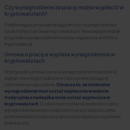
Czy wynagrodzenie za pracę można wypłacić w
kryptowalutach?
Polskie regulacje nie zabraniają płatności wynagrodzenia z
tytułu różnych umów w kryptowalutach. Nie w każdym jednak
przypadku wynagrodzenie może być wypłacone w 100% w
kryptowalucie.
Umowa o pracę a wypłata wynagrodzenia w
kryptowalutach
W przypadku umowy o pracę wynagrodzenie może zostać
wypłacone w kryptowalucie w części przewyższającej
minimalne wynagrodzenie.
Oznacza to, że minimalne
wynagrodzenie musi zostać wypłacone w walucie
tradycyjnej a nadwyżka może zostać wypłacona w
kryptowalutach
. Dodatkowo możliwość płatności części
wynagrodzenia w kryptowalutach musi być dopuszczalne
przez układ zbiorowy pracy lub przez przepisy szczegółowe
prawa pracy.