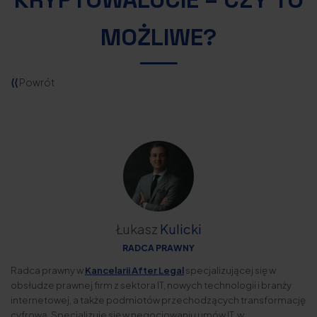
MOŻLIWE?
⟨⟨
Powrót
Łukasz
Kulicki
RADCA PRAWNY
Radca prawny w
Kancelarii After Legal
specjalizującej się w
obsłudze prawnej firm z sektora IT, nowych technologii i branży
internetowej, a także podmiotów przechodzących transformację
cyfrową. Specjalizuje się w negocjowaniu umów IT, w