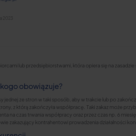
da 2023
rcami lub przedsiębiorstwami, która opiera się na zasadzi
i kogo obowiązuje?
 jednej ze stron w taki sposób, aby w trakcie lub po zakoń
 strony, z którą zakończyła współpracę. Taki zakaz może przy
henta na czas trwania współpracy oraz przez czas np. 6 mies
mowie zakazujący kontrahentowi prowadzenia działalności 
urencji