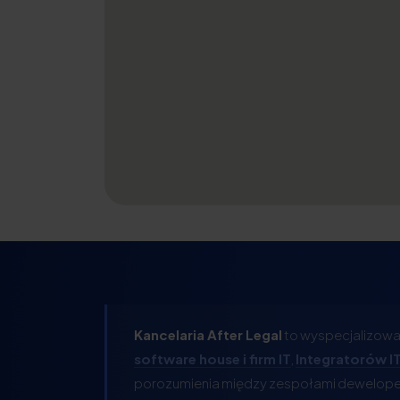
Kancelaria After Legal
to wyspecjalizowan
software house i firm IT
,
Integratorów I
porozumienia między zespołami deweloper