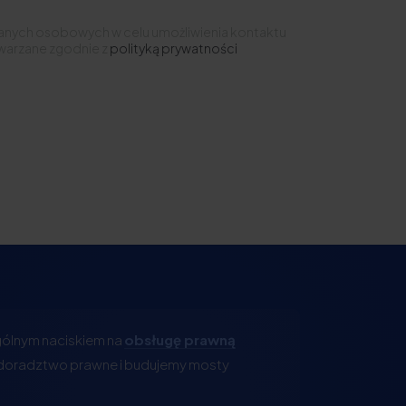
anych osobowych w celu umożliwienia kontaktu
warzane zgodnie z
polityką prywatności
ególnym naciskiem na
obsługę prawną
oradztwo prawne i budujemy mosty