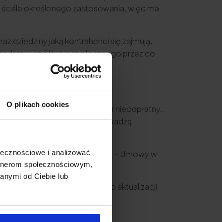
a ściśle określonego zastosowania, więc ma
z dziedziny jaką kontrahenci się zajmują,
z zasadami współżycia społecznego przez co
O plikach cookies
gdy będzie on miał charakter nieodpłatny.
charakteru branży w jakiej prowadzą
ołecznościowe i analizować
owy dostępny w naszym sklepie – Umowy w
artnerom społecznościowym,
anymi od Ciebie lub
atkowo otrzymujesz dostęp do aktualizacji