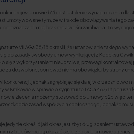
nkurencji w umowie b2b jest ustalenie wynagrodzenia dla s
ie jest umotywowane tym, że w trakcie obowiązywania tego za
a, co oznacza dla niej brak możliwości zarabiania. To wynagr
naturze VII AGa 38/18 określił, że ustanowienie takiego wyn
 się do zasady swobody umów wynikającej z Kodeksu Cywilnego
o się z wykorzystaniem nieuczciwej przewagi kontraktowej prz
uznać za dozwolone, ponieważ nie ma obowiązku by strony u
wi konkurencji, jednak zagłębiając się dalej w orzecznictw
jny w Krakowie w sprawie o sygnaturze I ACa 467/18 porusza 
 umowie zlecenia możemy stosować do umowy b2b więc ten 
 na przeszkodzie zasad współżycia społecznego, jednakże mu
 jedynie określić jaki okres jest zbyt długi zdaniem ustawo
nym z tropów mogą okazać się przepisy o umowie agencyjnej 