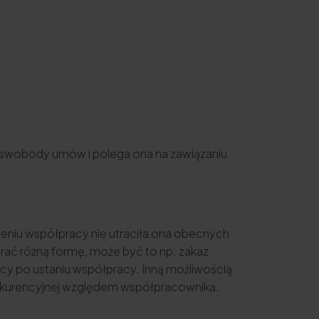
e swobody umów i polega ona na zawiązaniu
czeniu współpracy nie utraciła ona obecnych
brać różną formę, może być to np. zakaz
ięcy po ustaniu współpracy. Inną możliwością
konkurencyjnej względem współpracownika.