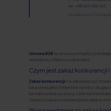
tel.
+48 500 436 703
Opublikowano: 27 listopa
Umowa B2B
to umowa pomiędzy przedsiębio
współpracy między podmiotami.
Czym jest zakaz konkurencji 
Zakaz konkurencji
ma zabezpieczyć interesy
lub potencjalnych klientów na rzecz drugiej
kontaktowania się strony z klientami kontra
zawarcia zakazu konkurencji jest zapis w u
Wynagrodzenie za zakaz konk