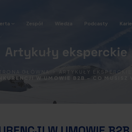
erta
Zespół
Wiedza
Podcasty
Karie
Artykuły eksperckie
TRONA GŁÓWNA
ARTYKUŁY EKSPERCKIE
NKURENCJI W UMOWIE B2B – CO MUSISZ 
URENCJI W UMOWIE B2B 