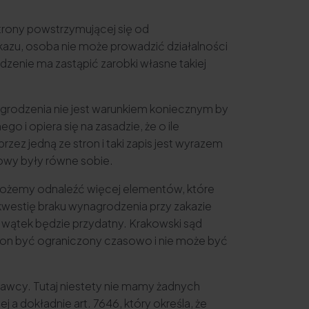
trony powstrzymującej się od
kazu, osoba nie może prowadzić działalności
odzenie ma zastąpić zarobki własne takiej
agrodzenia nie jest warunkiem koniecznym by
 i opiera się na zasadzie, że o ile
ez jedną ze stron i taki zapis jest wyrazem
mowy były równe sobie.
o możemy odnaleźć więcej elementów, które
kwestię braku wynagrodzenia przy zakazie
wątek będzie przydatny. Krakowski sąd
si on być ograniczony czasowo i nie może być
dawcy. Tutaj niestety nie mamy żadnych
a dokładnie art. 7646, który określa, że