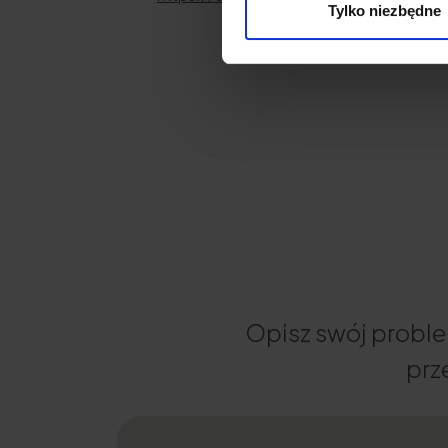
Tylko niezbędne
Opisz swój proble
prz