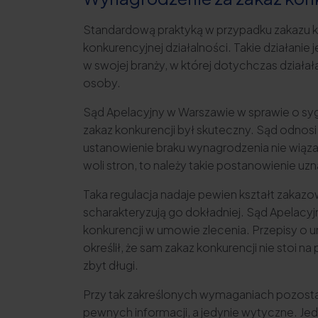
Standardową praktyką w przypadku zakazu ko
konkurencyjnej działalności. Takie działan
w swojej branży, w której dotychczas działał
osoby.
Sąd Apelacyjny w Warszawie w sprawie o syg
zakaz konkurencji był skuteczny. Sąd odnosi
ustanowienie braku wynagrodzenia nie wiązał
woli stron, to należy takie postanowienie 
Taka regulacja nadaje pewien kształt zakazo
scharakteryzują go dokładniej. Sąd Apelacy
konkurencji w umowie zlecenia. Przepisy o
określił, że sam zakaz konkurencji nie stoi
zbyt długi.
Przy tak zakreślonych wymaganiach pozostaje
pewnych informacji, a jedynie wytyczne. Jed