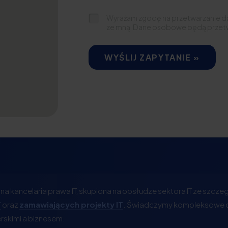
Wyrażam zgodę na przetwarzanie d
ze mną. Dane osobowe będą przet
WYŚLIJ ZAPYTANIE »
a kancelaria prawa IT, skupiona na obsłudze sektora IT ze szcz
T
oraz
zamawiających projekty IT
. Świadczymy kompleksowe d
skimi a biznesem.