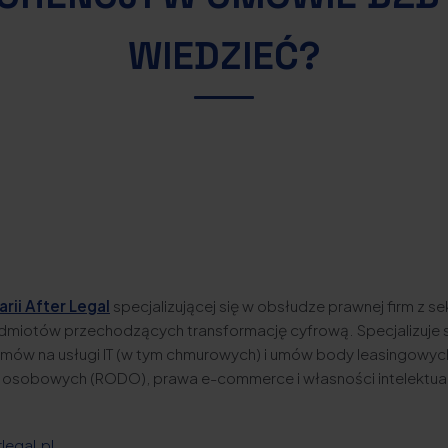
WIEDZIEĆ?
rii After Legal
specjalizującej się w obsłudze prawnej firm z sek
odmiotów przechodzących transformację cyfrową. Specjalizuje 
ów na usługi IT (w tym chmurowych) i umów body leasingowyc
 osobowych (RODO), prawa e-commerce i własności intelektual
?
legal.pl