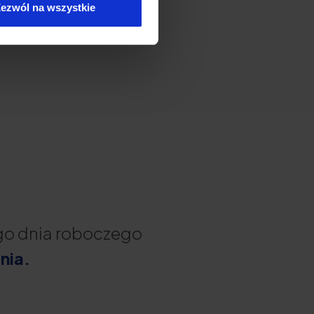
ezwól na wszystkie
ego dnia roboczego
nia.