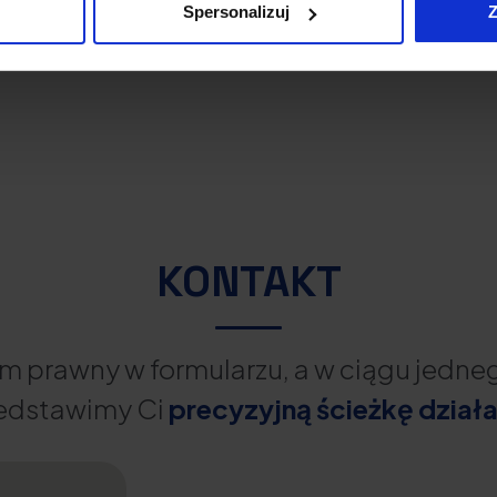
Spersonalizuj
Z
KONTAKT
m prawny w formularzu, a w ciągu jedn
edstawimy Ci
precyzyjną ścieżkę działa