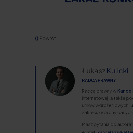
⟨⟨
Powrót
Łukasz
Kulicki
RADCA PRAWNY
Radca prawny w
Kancela
internetowej, a także p
umów wdrożeniowych, um
zakresu ochrony danych
Masz pytania do autora
e-mail:
kancelaria@after