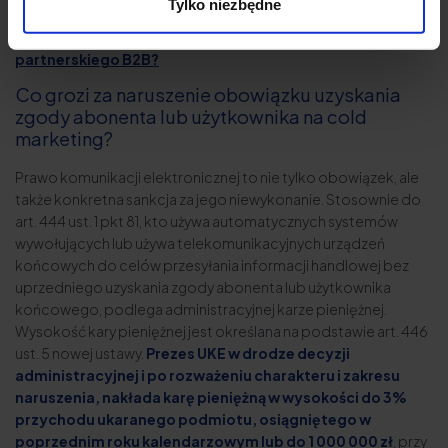
za czyn nieuczciwej konkurencji
.
Tylko niezbędne
Sprawdź również:
Jak napisać regulamin programu
partnerskiego B2B?
Co grozi za naruszenie obowiązku uzyskania
zgody abonenta lub użytkownika na cold
marketing?
Prawo komunikacji elektronicznej to nie tylko obowiązek, ale
także konkretna sankcja za jego niewykonanie. Stosownie do
art. 444 ust. 1 pkt 81, kto używa automatycznych systemów
wywołujących lub używa telekomunikacyjnych urządzeń
końcowych do celów przesyłania informacji handlowej bez
uprzedniego uzyskania zgody abonenta lub użytkownika
końcowego, podlega administracyjnej karze pieniężnej.
Wysokość kary pieniężnej jest określana na podstawie art. 446
ust. 5 nowej ustawy.
Prezes UKE w drodze decyzji
administracyjnej i po rozważeniu charakteru i zakresu
naruszenia, nakłada karę pieniężną w wysokości do 3%
przychodu ukaranego podmiotu, osiągniętego w
poprzednim roku kalendarzowym lub do 1 000 000 zł
, przy