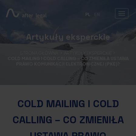
PL
EN
Artykuły eksperckie
STRONA GŁÓWNA
ARTYKUŁY EKSPERCKIE
COLD MAILING I COLD CALLING – CO ZMIENIŁA USTAWA
PRAWO KOMUNIKACJI ELEKTRONICZNEJ (PKE)?
COLD MAILING I COLD
CALLING – CO ZMIENIŁA
USTAWA PRAWO