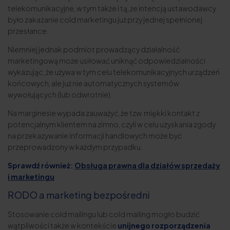
telekomunikacyjne, w tym także i tą, że intencją ustawodawcy
było zakazanie cold marketingu już przy jednej spełnionej
przesłance.
Niemniej jednak podmiot prowadzący działalność
marketingową może usiłować uniknąć odpowiedzialności
wykazując, że używa w tym celu telekomunikacyjnych urządzeń
końcowych, ale już nie automatycznych systemów
wywołujących (lub odwrotnie).
Na marginesie wypada zauważyć, że tzw. miękki kontakt z
potencjalnym klientem na zimno, czyli w celu uzyskania zgody
na przekazywanie informacji handlowych może być
przeprowadzony w każdym przypadku.
Sprawdź również:
Obsługa prawna dla działów sprzedaży
i marketingu
RODO a marketing bezpośredni
Stosowanie cold mailingu lub cold mailing mogło budzić
wątpliwości także w kontekście
unijnego rozporządzenia