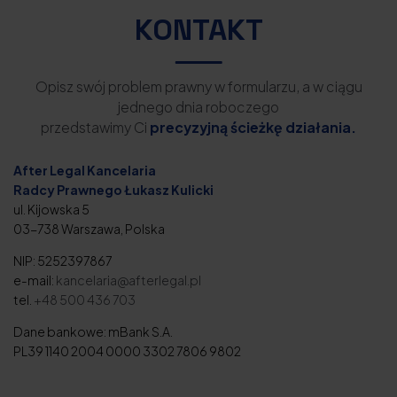
KONTAKT
Opisz swój problem prawny w formularzu, a w ciągu
jednego dnia roboczego
przedstawimy Ci
precyzyjną ścieżkę działania.
After Legal Kancelaria
Radcy Prawnego Łukasz Kulicki
ul. Kijowska 5
03-738 Warszawa, Polska
NIP: 5252397867
e-mail:
kancelaria@afterlegal.pl
tel.
+48 500 436 703
Dane bankowe: mBank S.A.
PL39 1140 2004 0000 3302 7806 9802