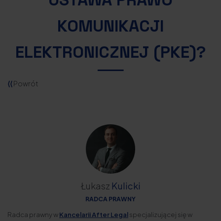
KOMUNIKACJI
ELEKTRONICZNEJ (PKE)?
⟨⟨
Powrót
Łukasz
Kulicki
RADCA PRAWNY
Radca prawny w
Kancelarii After Legal
specjalizującej się w