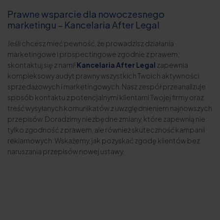
Prawne wsparcie dla nowoczesnego
marketingu – Kancelaria After Legal
Jeśli chcesz mieć pewność, że prowadzisz działania
marketingowe i prospectingowe zgodnie z prawem,
skontaktuj się z nami!
Kancelaria After Legal
zapewnia
kompleksowy audyt prawny wszystkich Twoich aktywności
sprzedażowych i marketingowych. Nasz zespół przeanalizuje
sposób kontaktu z potencjalnymi klientami Twojej firmy oraz
treść wysyłanych komunikatów z uwzględnieniem najnowszych
przepisów. Doradzimy niezbędne zmiany, które zapewnią nie
tylko zgodność z prawem, ale również skuteczność kampanii
reklamowych. Wskażemy, jak pozyskać zgodę klientów bez
naruszania przepisów nowej ustawy.