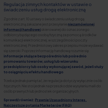
Regulacja zimnych kontaktów w ustawie o
świadczeniu usług drogą elektroniczną
Zgodnie z art. 10 ustawy o świadczeniu usług drogą
elektroniczną zakazane jest przesyłanie
niezamówionej
informacji handlowej
skierowanej do oznaczonego
odbiorcy będącego osobą fizyczną za pomocą środków
komunikacji elektronicznej, w szczególności poczty
elektronicznej. Przedmiotowy zakres przepisu może wydawać
się szeroki. Poprzez informację handlową rozumie się
informacje służące bezpośrednio lub pośrednio
promowaniu towarów, usług lub wizerunku
przedsiębiorcy lub osoby wykonującej zawód, jeżeli służy
to osiągnięciu efektu handlowego
.
Trzeba jednak pamiętać, że regulacja dotyczy wyłącznie osób
fizycznych. Nie stoi jednak na przeszkodzie wysyłaniu maili do
osób prawnych lub jednostek organizacyjnych.
Sprawdź również:
Prawnie Uzasadniony Interes.
Najczęstsze pytania Marketerów (FAQ)