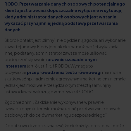
RODO
.
Przetwarzanie danych osobowych potencjalnego
klienta jest przecież dopuszczalne wyłącznie w sytuacji,
kiedy administrator danych osobowych jest w stanie
wykazać przynajmniej jedną podstawę przetwarzania
danych
.
Skoro kontakt jest „zimny”, nie będzie nią zgoda, ani wykonanie
zawartej umowy. Kiedy jednak nie ma możliwości wykazania
innej podstawy, administrator zawsze może usiłować
podeprzeć się swoim
prawnie uzasadnionym
interesem
(art. 6 ust. 1 lit. f RODO). Wymaga to
oczywiście
przeprowadzenia testu równowagi
i nie może
skutkować np. nadmiernie agresywnym marketingiem, niemniej
jednak jest możliwe. Przesądza o tym zresztą sam unijny
ustawodawca wskazując w motywie 47 RODO.
Zgodnie z nim, „Za działanie wykonywane w prawnie
uzasadnionym interesie można uznać przetwarzanie danych
osobowych do celów marketingu bezpośredniego”.
Dodatkowo trzeba zaznaczyć, że nie każdy adres-email może