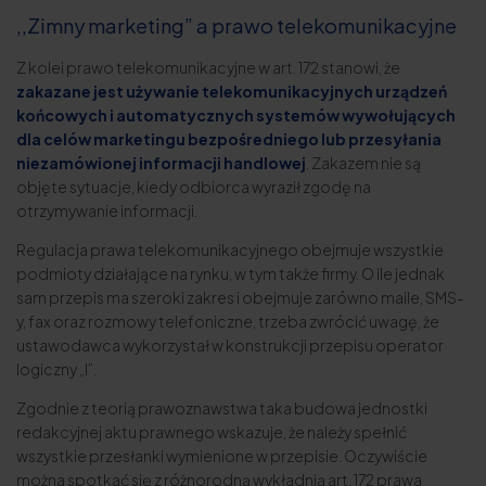
,,Zimny marketing” a prawo telekomunikacyjne
Z kolei prawo telekomunikacyjne w art. 172 stanowi, że
zakazane jest używanie telekomunikacyjnych urządzeń
końcowych i automatycznych systemów wywołujących
dla celów marketingu bezpośredniego lub przesyłania
niezamówionej informacji handlowej
. Zakazem nie są
objęte sytuacje, kiedy odbiorca wyraził zgodę na
otrzymywanie informacji.
Regulacja prawa telekomunikacyjnego obejmuje wszystkie
podmioty działające na rynku, w tym także firmy. O ile jednak
sam przepis ma szeroki zakres i obejmuje zarówno maile, SMS-
y, fax oraz rozmowy telefoniczne, trzeba zwrócić uwagę, że
ustawodawca wykorzystał w konstrukcji przepisu operator
logiczny „I”.
Zgodnie z teorią prawoznawstwa taka budowa jednostki
redakcyjnej aktu prawnego wskazuje, że należy spełnić
wszystkie przesłanki wymienione w przepisie. Oczywiście
można spotkać się z różnorodną wykładnią art. 172 prawa