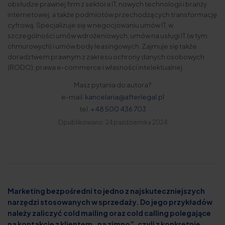
obsłudze prawnej firm z sektora IT, nowych technologii i branży
internetowej, a także podmiotów przechodzących transformację
cyfrową. Specjalizuje się w negocjowaniu umów IT, w
szczególności umów wdrożeniowych, umów na usługi IT (w tym
chmurowych) i umów body leasingowych. Zajmuje się także
doradztwem prawnym z zakresu ochrony danych osobowych
(RODO), prawa e-commerce i własności intelektualnej.
Masz pytania do autora?
e-mail:
kancelaria@afterlegal.pl
tel.
+48 500 436 703
Opublikowano: 24 października 2024
Marketing bezpośredni to jedno z najskuteczniejszych
narzędzi stosowanych w sprzedaży. Do jego przykładów
należy zaliczyć cold mailing oraz cold calling polegające
na kontakcie z klientem „na zimno”, czyli z konkretnie