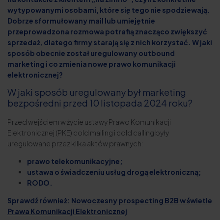
wytypowanymi osobami, które się tego nie spodziewają.
Dobrze sformułowany mail lub umiejętnie
przeprowadzona rozmowa potrafią znacząco zwiększyć
sprzedaż, dlatego firmy starają się z nich korzystać. W jaki
sposób obecnie został uregulowany outbound
marketing i co zmienia nowe prawo komunikacji
elektronicznej?
W jaki sposób uregulowany był marketing
bezpośredni przed 10 listopada 2024 roku?
Przed wejściem w życie ustawy Prawo Komunikacji
Elektronicznej (PKE) cold mailing i cold calling były
uregulowane przez kilka aktów prawnych:
prawo telekomunikacyjne;
ustawa o świadczeniu usług drogą elektroniczną;
RODO.
Sprawdź również:
Nowoczesny prospecting B2B w świetle
Prawa Komunikacji Elektronicznej