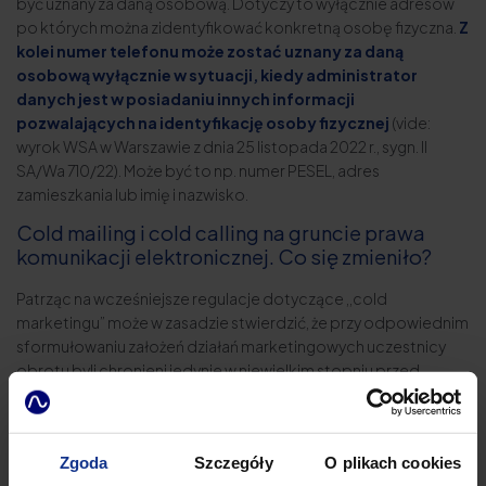
być uznany za daną osobową. Dotyczy to wyłącznie adresów
po których można zidentyfikować konkretną osobę fizyczna.
Z
kolei numer telefonu może zostać uznany za daną
osobową wyłącznie w sytuacji, kiedy administrator
danych jest w posiadaniu innych informacji
pozwalających na identyfikację osoby fizycznej
(vide:
wyrok WSA w Warszawie z dnia 25 listopada 2022 r., sygn. II
SA/Wa 710/22). Może być to np. numer PESEL, adres
zamieszkania lub imię i nazwisko.
Cold mailing i cold calling na gruncie prawa
komunikacji elektronicznej. Co się zmieniło?
Patrząc na wcześniejsze regulacje dotyczące ,,cold
marketingu” może w zasadzie stwierdzić, że przy odpowiednim
sformułowaniu założeń działań marketingowych uczestnicy
obrotu byli chronieni jedynie w niewielkim stopniu przed
informacjami handlowymi. Co zmieniło w tym zakresie prawo
komunikacji elektronicznej? Jako pierwszą zmianę można
wskazać
uchylenie art. 10 ustawy o świadczeniu usług
Zgoda
Szczegóły
O plikach cookies
drogą elektroniczną
. Zgodnie zaś z brzmieniem art. 398