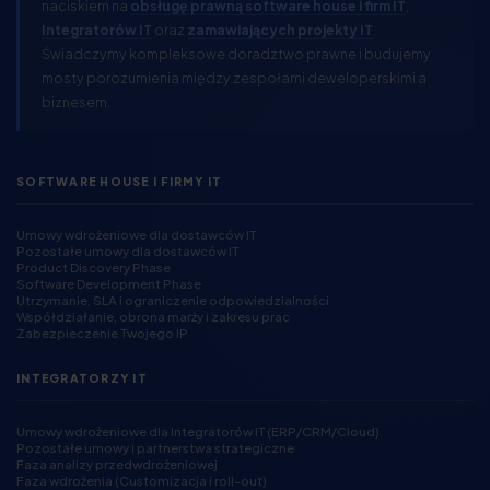
naciskiem na
obsługę prawną software house i firm IT
,
Integratorów IT
oraz
zamawiających projekty IT
.
Świadczymy kompleksowe doradztwo prawne i budujemy
mosty porozumienia między zespołami deweloperskimi a
biznesem.
SOFTWARE HOUSE I FIRMY IT
Umowy wdrożeniowe dla dostawców IT
Pozostałe umowy dla dostawców IT
Product Discovery Phase
Software Development Phase
Utrzymanie, SLA i ograniczenie odpowiedzialności
Współdziałanie, obrona marży i zakresu prac
Zabezpieczenie Twojego IP
INTEGRATORZY IT
Umowy wdrożeniowe dla Integratorów IT (ERP/CRM/Cloud)
Pozostałe umowy i partnerstwa strategiczne
Faza analizy przedwdrożeniowej
Faza wdrożenia (Customizacja i roll-out)