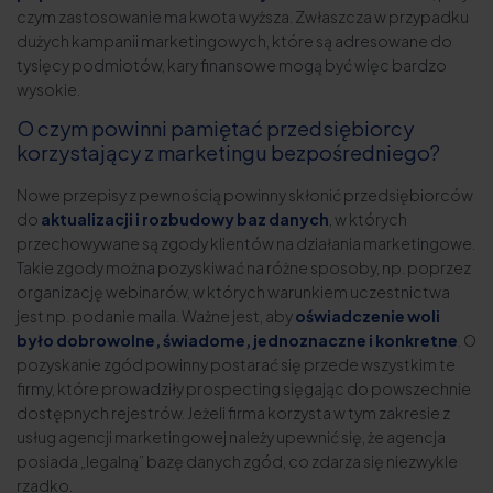
czym zastosowanie ma kwota wyższa. Zwłaszcza w przypadku
dużych kampanii marketingowych, które są adresowane do
tysięcy podmiotów, kary finansowe mogą być więc bardzo
wysokie.
O czym powinni pamiętać przedsiębiorcy
korzystający z marketingu bezpośredniego?
Nowe przepisy z pewnością powinny skłonić przedsiębiorców
do
aktualizacji i rozbudowy baz danych
, w których
przechowywane są zgody klientów na działania marketingowe.
Takie zgody można pozyskiwać na różne sposoby, np. poprzez
organizację webinarów, w których warunkiem uczestnictwa
jest np. podanie maila. Ważne jest, aby
oświadczenie woli
było dobrowolne, świadome, jednoznaczne i konkretne
. O
pozyskanie zgód powinny postarać się przede wszystkim te
firmy, które prowadziły prospecting sięgając do powszechnie
dostępnych rejestrów. Jeżeli firma korzysta w tym zakresie z
usług agencji marketingowej należy upewnić się, że agencja
posiada „legalną” bazę danych zgód, co zdarza się niezwykle
rzadko.