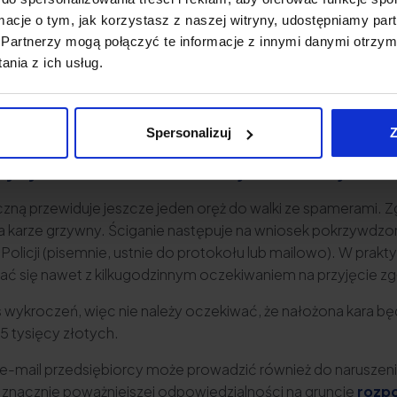
ormacje o tym, jak korzystasz z naszej witryny, udostępniamy p
je się też, że w określonych sytuacjach można mówić o nar
Partnerzy mogą połączyć te informacje z innymi danymi otrzym
 otrzymywanie dużych ilości spamu, kiedy ich usuwanie staje
nia z ich usług.
stycznia 2019 r. sygn. akt. I C 3136/17).
liwości żądania na gruncie at. 23 i 24 kodeksu cywilnego m
Spersonalizuj
Z
ysyłanie niezamówionej informacji han
zną przewiduje jeszcze jeden oręż do walki ze spamerami. Zgo
 karze grzywny. Ściganie następuje na wniosek pokrzywdzo
Policji (pisemnie, ustnie do protokołu lub mailowo). W prakt
ć się nawet z kilkugodzinnym oczekiwaniem na przyjęcie zg
wykroczeń, więc nie należy oczekiwać, że nałożona kara bę
5 tysięcy złotych.
e-mail przedsiębiorcy może prowadzić również do naruszeni
ko znacznie poważniejszej odpowiedzialności na gruncie
rozp