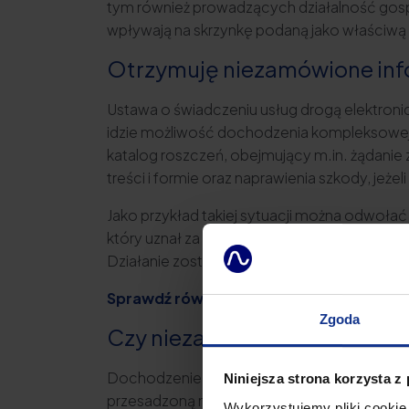
tym również prowadzących działalność gosp
wpływają na skrzynkę podaną jako właściwą do
Otrzymuję niezamówione info
Ustawa o świadczeniu usług drogą elektron
idzie możliwość dochodzenia kompleksowej 
katalog roszczeń, obejmujący m.in. żądanie 
treści i formie oraz naprawienia szkody, jeżel
Jako przykład takiej sytuacji można odwołać
który uznał za niedopuszczalne uzależnien
Działanie zostało potraktowane za narusze
Sprawdź również:
Wyłudzenie danych oso
Zgoda
Czy niezamówiona informacj
Dochodzenie odszkodowania na gruncie ust
Niniejsza strona korzysta z
przesadzoną metodą obrony, ale nie jest to
Wykorzystujemy pliki cookie 