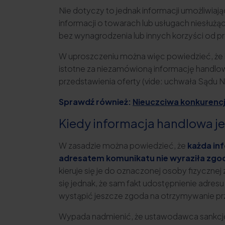
Nie dotyczy to jednak informacji umożliwia
informacji o towarach lub usługach niesłużą
bez wynagrodzenia lub innych korzyści od 
W uproszczeniu można więc powiedzieć, że 
istotne za niezamówioną informację handlow
przedstawienia oferty (vide: uchwała Sądu Naj
Sprawdź również:
Nieuczciwa konkurencj
Kiedy informacja handlowa j
W zasadzie można powiedzieć, że
każda in
adresatem komunikatu nie wyraziła zgo
kieruje się je do oznaczonej osoby fizyczne
się jednak, że sam fakt udostępnienie adre
wystąpić jeszcze zgoda na otrzymywanie p
Wypada nadmienić, że ustawodawca sankcjo