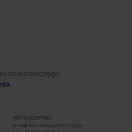
ego dnia roboczego
nia.
NIP: 5252397867
e-mail:
kancelaria@afterlegal.pl