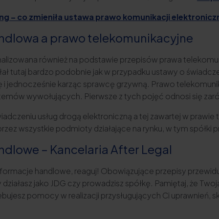
lling – co zmieniła ustawa prawo komunikacji elektronicz
ndlowa a prawo telekomunikacyjne
alizowana również na podstawie przepisów prawa telekomu
 tutaj bardzo podobnie jak w przypadku ustawy o świadczen
ę i jednocześnie karząc sprawcę grzywną. Prawo telekomuni
mów wywołujących. Pierwsze z tych pojęć odnosi się zarów
wiadczeniu usług drogą elektroniczną a tej zawartej w prawi
przez wszystkie podmioty działające na rynku, w tym spółki
dlowe – Kancelaria After Legal
informacje handlowe, reaguj! Obowiązujące przepisy przewid
działasz jako JDG czy prowadzisz spółkę. Pamiętaj, że Two
bujesz pomocy w realizacji przysługujących Ci uprawnień, sko