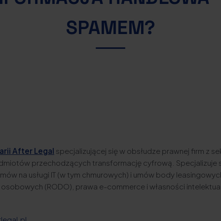
SPAMEM?
rii After Legal
specjalizującej się w obsłudze prawnej firm z sek
odmiotów przechodzących transformację cyfrową. Specjalizuje 
ów na usługi IT (w tym chmurowych) i umów body leasingowyc
 osobowych (RODO), prawa e-commerce i własności intelektual
?
legal.pl