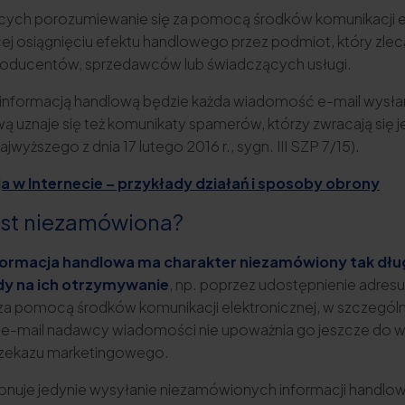
jących porozumiewanie się za pomocą środków komunikacji e
cej osiągnięciu efektu handlowego przez podmiot, który zle
producentów, sprzedawców lub świadczących usługi.
informacją handlową będzie każda wiadomość e-mail wysłana
ą uznaje się też komunikaty spamerów, którzy zwracają się 
wyższego z dnia 17 lutego 2016 r., sygn. III SZP 7/15).
a w Internecie – przykłady działań i sposoby obrony
est niezamówiona?
formacja handlowa ma charakter niezamówiony tak dług
dy na ich otrzymywanie
, np. poprzez udostępnienie adresu e
j za pomocą środków komunikacji elektronicznej, w szczególn
su e-mail nadawcy wiadomości nie upoważnia go jeszcze do w
rzekazu marketingowego.
nuje jedynie wysyłanie niezamówionych informacji handlo