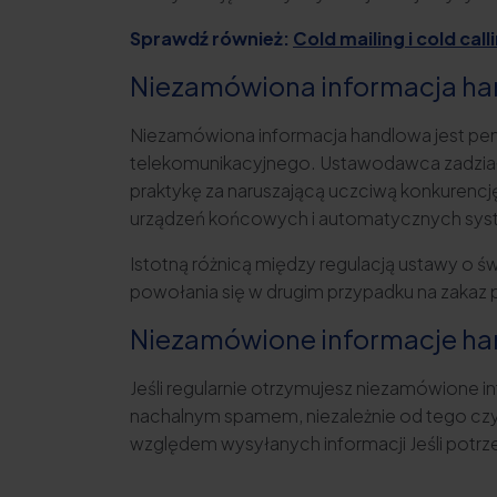
Sprawdź również:
Cold mailing i cold ca
Niezamówiona informacja ha
Niezamówiona informacja handlowa jest pen
telekomunikacyjnego. Ustawodawca zadziałał
praktykę za naruszającą uczciwą konkurencj
urządzeń końcowych i automatycznych syste
Istotną różnicą między regulacją ustawy o ś
powołania się w drugim przypadku na zakaz 
Niezamówione informacje han
Jeśli regularnie otrzymujesz niezamówione 
nachalnym spamem, niezależnie od tego czy 
względem wysyłanych informacji Jeśli potrze