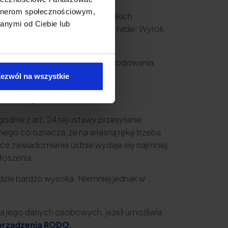
artnerom społecznościowym,
uszeniu dóbr osobistych. O jakich
anymi od Ciebie lub
 się uciążliwe i czasochłonne (vide: Wyrok
.in. zadośćuczynienia lub odszkodowania,
ezwól na wszystkie
dlowej
dnie z art. 24 tej ustawy przesyłanie
nego co oznacza, że na własną rękę trzeba
yce zawiadomienie ustnie wydaje się najmniej
łoszenia.
dzie bardzo wysoka. Niemniej jednak w
a jego danych osobowych, jeżeli umożliwia
orządzenia RODO
.