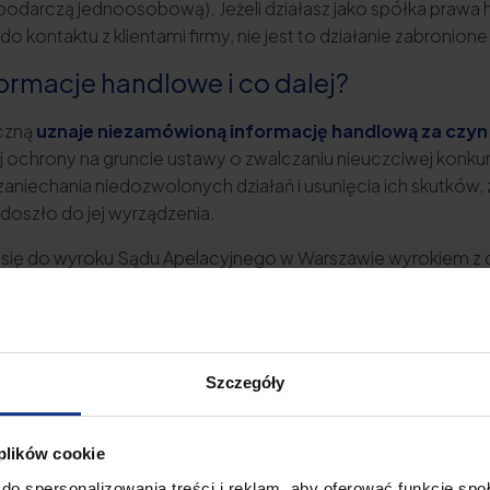
odarczą jednoosobową). Jeżeli działasz jako spółka prawa
 kontaktu z klientami firmy, nie jest to działanie zabronio
rmacje handlowe i co dalej?
iczną
uznaje niezamówioną informację handlową za czyn 
ochrony na gruncie ustawy o zwalczaniu nieuczciwej konku
zaniechania niedozwolonych działań i usunięcia ich skutków
i doszło do jej wyrządzenia.
 się do wyroku Sądu Apelacyjnego w Warszawie wyrokiem z dni
ie zawarcia umowy pożyczki z konsumentem od wyrażenia zg
nie zbiorowych interesów konsumentów.
bowych – jak nie stać się ofiarą oszusta?
Szczegóły
a może prowadzić do naruszenia dóbr o
awy o zwalczaniu nieuczciwej konkurencji w związku z o
 plików cookie
 jedyny sposób.
do spersonalizowania treści i reklam, aby oferować funkcje sp