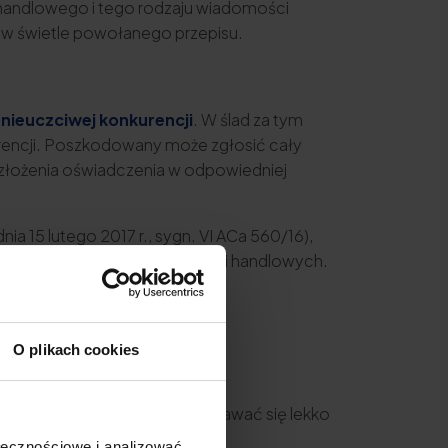
 handlowego i tego rodzaju wiadomości
ne w świetle powołanego przepisu.
nieuczciwej konkurencji
. W ślad za tym
rencji. Poszkodowany może zgłosić cały
, złożenia oświadczenia w odpowiedniej
a 15 lutego 2017 r., sygn. VI ACa 560/16),
ody na otrzymywanie informacji handlowych.
O plikach cookies
sobistych?
trzymywanym spamem może wydawać się lekko
ołecznościowe i analizować