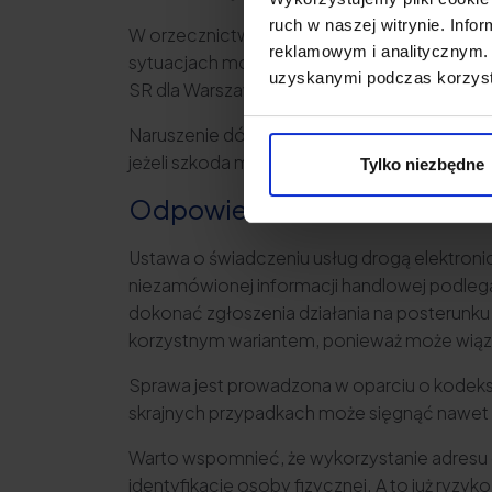
ruch w naszej witrynie. Inf
W orzecznictwie sądów powszechnych wskazu
reklamowym i analitycznym. 
sytuacjach mowa? Przede wszystkim chodzi o
uzyskanymi podczas korzysta
SR dla Warszawy – Woli w Warszawie z dnia 24 
Naruszenie dóbr osobistych prowadzi do moż
jeżeli szkoda ma charakter majątkowy.
Tylko niezbędne
Odpowiedzialność karna za w
Ustawa o świadczeniu usług drogą elektronic
niezamówionej informacji handlowej podlega
dokonać zgłoszenia działania na posterunku 
korzystnym wariantem, ponieważ może wiąza
Sprawa jest prowadzona w oparciu o kodeks 
skrajnych przypadkach może sięgnąć nawet 
Warto wspomnieć, że wykorzystanie adresu 
identyfikację osoby fizycznej. A to już ryzy