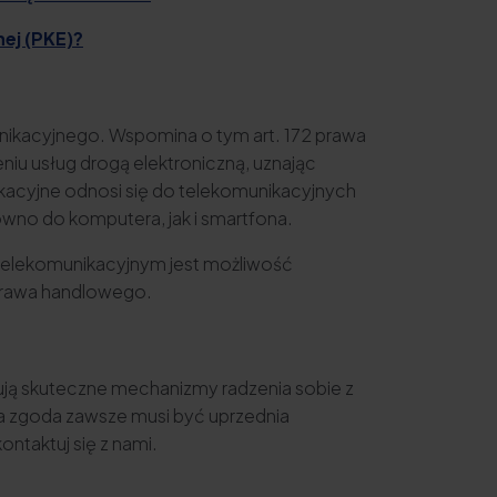
nej (PKE)?
nikacyjnego. Wspomina o tym art. 172 prawa
iu usług drogą elektroniczną, uznając
kacyjne odnosi się do telekomunikacyjnych
no do komputera, jak i smartfona.
e telekomunikacyjnym jest możliwość
 prawa handlowego.
ują skuteczne mechanizmy radzenia sobie z
ja zgoda zawsze musi być uprzednia
ntaktuj się z nami.