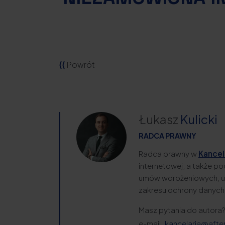
⟨⟨
Powrót
Łukasz
Kulicki
RADCA PRAWNY
Radca prawny w
Kancela
internetowej, a także p
umów wdrożeniowych, um
zakresu ochrony danych
Masz pytania do autora
e-mail:
kancelaria@after