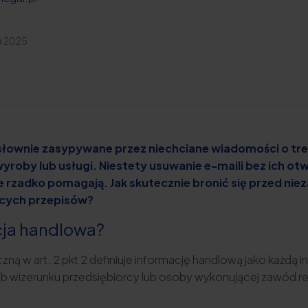
a 2025
słownie zasypywane przez niechciane wiadomości o tre
wyroby lub usługi. Niestety usuwanie e-maili bez ich ot
 rzadko pomagają. Jak skutecznie bronić się przed nie
ących przepisów?
cja handlowa?
zną w art. 2 pkt 2 definiuje informację handlową jako każdą
 wizerunku przedsiębiorcy lub osoby wykonującej zawód reg