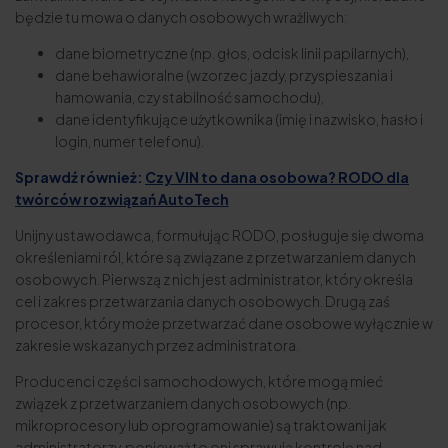
będzie tu mowa o danych osobowych wrażliwych:
dane biometryczne (np. głos, odcisk linii papilarnych),
dane behawioralne (wzorzec jazdy, przyspieszania i
hamowania, czy stabilność samochodu),
dane identyfikujące użytkownika (imię i nazwisko, hasło i
login, numer telefonu).
Sprawdź również:
Czy VIN to dana osobowa? RODO dla
twórców rozwiązań AutoTech
Unijny ustawodawca, formułując RODO, posługuje się dwoma
określeniami ról, które są związane z przetwarzaniem danych
osobowych. Pierwszą z nich jest administrator, który określa
cel i zakres przetwarzania danych osobowych. Drugą zaś
procesor, który może przetwarzać dane osobowe wyłącznie w
zakresie wskazanych przez administratora.
Producenci części samochodowych, które mogą mieć
związek z przetwarzaniem danych osobowych (np.
mikroprocesory lub oprogramowanie) są traktowani jak
administratorzy, ponieważ to oni sprawują kontrolę nad