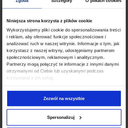
Zgoda
Szczegóły
O plikach cookies
bezpośrednich producentów części OEM, ale także
dostawców surowców, usług, czy instytuty zajmujące się
badaniami technologicznymi.
Niniejsza strona korzysta z plików cookie
Sprawdź również:
Outsourcing funkcji Inspektora
Wykorzystujemy pliki cookie do spersonalizowania treści
Ochrony Danych. Jak możemy Ci pomóc?
i reklam, aby oferować funkcje społecznościowe i
Jak wygląda certyfikacja TISAX?
analizować ruch w naszej witrynie. Informacje o tym, jak
korzystasz z naszej witryny, udostępniamy partnerom
W przeciwieństwie do RODO, jeśli chodzi o TISAX nie wystarczy
społecznościowym, reklamowym i analitycznym.
subiektywne przekonanie
administratora danych
, że w
Partnerzy mogą połączyć te informacje z innymi danymi
sposób odpowiedzialny zarządza on informacjami. Konieczny
jest audyt przeprowadzony przez uprawniony podmiot. Cały
otrzymanymi od Ciebie lub uzyskanymi podczas
proces uzyskania certyfikacji jest dosyć złożony i prezentuje
korzystania z ich usług.
się następująco.
Etap pierwszy – samoocena
Zezwól na wszystkie
Pierwszym krokiem jest przeprowadzenie wewnętrznego
badania pod kątem kwalifikacji do audytu. Organizacja
powinna ocenić, czy spełnia warunki niezbędne do certyfikacji
Spersonalizuj
TISAX. Należy też upewnić się, czy został wdrożony system