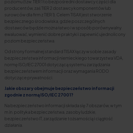
poziomu (tzw. TIER 1 to bezpośredni dostawcy części dla
producentów, zaś TIER 2 dostawcy komponentów lub
surowców dla firm z TIER 1). Celem TISAX jest stworzenie
bezpiecznego środowiska, gdzie poszczególnych
dostawców będzie można łatwo i w sposób porównywalny
ewaluować, wymienić dobre praktyki i zapewnić ujednolicony
poziom bezpieczeństwa.
Od strony formalnej standard TISAX łączy w sobie zasady
bezpieczeństwa informacji niemieckiego towarzystwa VDA,
normę ISO/IEC 27001 dotyczącą systemu zarządzania
bezpieczeństwem informacji oraz wymagania RODO
dotyczące prywatności.
Jakie obszary obejmuje bezpieczeństwo informacji
zgodnie z normą ISO/IEC 27001?
Na bezpieczeństwo informacji składa się 7 obszarów, w tym
m.in. polityka bezpieczeństwa, zasoby ludzkie,
bezpieczeństwo IT, zarządzanie tożsamością i ciągłość
działania.