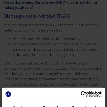
Sprawdź również:
Naruszenie RODO – czym jest i komu
należy je zgłosić?
Dlaczego warto wdrożyć TISAX?
Implementacja standardu TISAX w organizacji niesie ze sobą
wiele korzyści, w tym przede wszystkim:
większe zaufanie klientów i kontrahentów,
wdrożenie skutecznych procedur zapobiegających
naruszeniom bezpieczeństwa lub integralności danych,
odpowiedzialne zarządzanie ryzykiem.
Choć TISAX nie zastępuje RODO, doskonale je uzupełnia i
pokazuje, że przedsiębiorstwo rozwija się w sposób dojrzały i
świadomy, dbając o dane, którymi zarządza. Niekiedy
uzyskanie certyfikacji jest warunkiem nawiązania współpracy.
Firma może też dążyć do uzyskania przewagi konkurencyjnej
lub ekspansji poprzez rozwój swojej infrastruktury i jej jakości.
Wypada wskazać, że o certyfikat TISAX mogą ubiegać się
wszystkie podmioty z branży automotive. Nie chodzi jedynie o