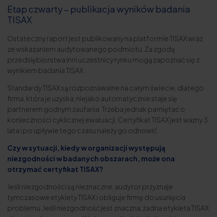
Etap czwarty – publikacja wyników badania
TISAX
Ostateczny raport jest publikowany na platformie TISAX wraz
ze wskazaniem audytowanego podmiotu. Za zgodą
przedsiębiorstwa inni uczestnicy rynku mogą zapoznać się z
wynikiem badania TISAX.
Standardy TISAX są rozpoznawalne na całym świecie, dlatego
firma, która je uzyska, niejako automatycznie staje się
partnerem godnym zaufania. Trzeba jednak pamiętać o
konieczności cyklicznej ewaluacji. Certyfikat TISAX jest ważny 3
lata i po upływie tego czasu należy go odnowić.
Czy w sytuacji, kiedy w organizacji występują
niezgodności w badanych obszarach, może ona
otrzymać certyfikat TISAX?
Jeśli niezgodności są nieznaczne, audytor przyznaje
tymczasowe etykiety TISAX i obliguje firmę do usunięcia
problemu. Jeśli niezgodność jest znaczna, żadna etykieta TISAX