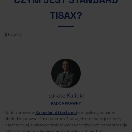
TISAX?
⟨⟨
Powrót
Łukasz
Kulicki
RADCA PRAWNY
Radca prawny w
Kancelarii After Legal
specjalizującej się w
obsłudze prawnej firm z sektora IT, nowych technologii i branży
internetowej, a także podmiotów przechodzących transformację
cyfrową. Specjalizuje się w negocjowaniu umów IT, w