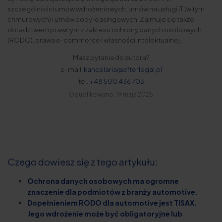
szczególności umów wdrożeniowych, umów na usługi IT (w tym
chmurowych) i umów body leasingowych. Zajmuje się także
doradztwem prawnym z zakresu ochrony danych osobowych
(RODO), prawa e-commerce i własności intelektualnej.
Masz pytania do autora?
e-mail:
kancelaria@afterlegal.pl
tel.
+48 500 436 703
Opublikowano: 19 maja 2025
Czego dowiesz się z tego artykułu:
Ochrona danych osobowych ma ogromne
znaczenie dla podmiotów z branży automotive.
Dopełnieniem RODO dla automotive jest TISAX.
Jego wdrożenie może być obligatoryjne lub