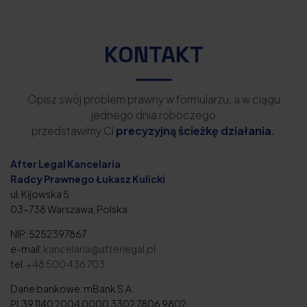
KONTAKT
Opisz swój problem prawny w formularzu, a w ciągu
jednego dnia roboczego
przedstawimy Ci
precyzyjną ścieżkę działania.
After Legal Kancelaria
Radcy Prawnego Łukasz Kulicki
ul. Kijowska 5
03-738 Warszawa, Polska
NIP: 5252397867
e-mail:
kancelaria@afterlegal.pl
tel.
+48 500 436 703
Dane bankowe: mBank S.A.
PL39 1140 2004 0000 3302 7806 9802