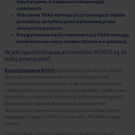
fakultatywne, w zależności od wymagań
rynkowych.
Wdrożenie TISAX wymaga pozytywnego przejścia
procedury certyfikacyjnej realizowanej przez
zewnętrzny podmiot.
Przygotowanie się do implementacji TISAX wymaga
kompleksowej oceny modelu działania organizacji.
W jaki sposób branża automotive i RODO są ze
sobą powiązane?
Rozporządzenie RODO
wprowadza ujednolicone zasady
dotyczące przetwarzania danych osobowych przez
administratorów i procesorów. W ten sposób na obszarze
całej wspólnoty europejskiej obowiązuje jeden, zunifikowany
standard ochrony osób, których dane osobowe mogą być
przetwarzane. Naruszenie obowiązków może mieć
druzgocące konsekwencje w postaci sankcji finansowych
sięgających nawet 20 milionów euro albo 4% światowego
obrotu.
Dzisiaj praktycznie wszystkie nowoczesne samochody