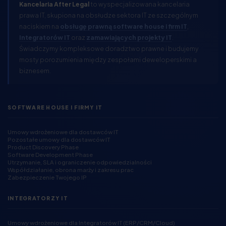
Kancelaria After Legal
to wyspecjalizowana kancelaria
prawa IT, skupiona na obsłudze sektora IT ze szczególnym
naciskiem na
obsługę prawną software house i firm IT
,
Integratorów IT
oraz
zamawiających projekty IT
.
Świadczymy kompleksowe doradztwo prawne i budujemy
mosty porozumienia między zespołami deweloperskimi a
biznesem.
SOFTWARE HOUSE I FIRMY IT
Umowy wdrożeniowe dla dostawców IT
Pozostałe umowy dla dostawców IT
Product Discovery Phase
Software Development Phase
Utrzymanie, SLA i ograniczenie odpowiedzialności
Współdziałanie, obrona marży i zakresu prac
Zabezpieczenie Twojego IP
INTEGRATORZY IT
Umowy wdrożeniowe dla Integratorów IT (ERP/CRM/Cloud)