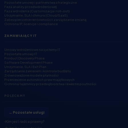
Pozostałe umowy i partnerstwa strategiczne
Faza analizy przedwdrożeniowej
Faza wdrożenia (Customizacja i roll-out)
Utrzymanie, SLA i chmura (Cloud/SaaS)
Zabezpieczenie rentowności i zarządzanie zmianą
Ochrona IP, licencje i compliance
ZAMAWIAJĄCY IT
Umowy wdrożeniowe na systemy IT
Pozostałe umowy IT
Product Discovery Phase
Software Development Phase
Utrzymanie, SLA i Exit Plan
Zarządzanie zakresem i kontrola budżetu
Zrównoważone modele płatności
Przeniesienie autorskich praw majątkowych
Ochrona tajemnicy przedsiębiorstwa i kwestie poufności
POLECAMY
→ Pozostałe usługi
Kim jest radca prawny?