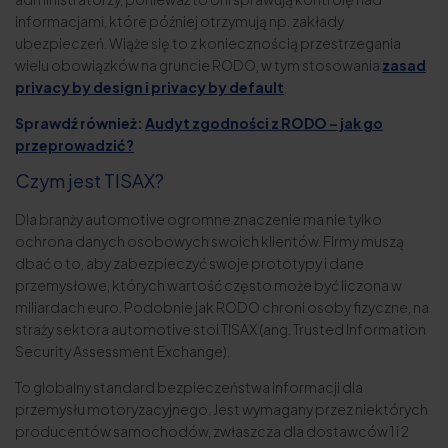
informacjami, które później otrzymują np. zakłady
ubezpieczeń. Wiąże się to z koniecznością przestrzegania
wielu obowiązków na gruncie RODO, w tym stosowania
zasad
privacy by design i privacy by default
.
Sprawdź również:
Audyt zgodności z RODO – jak go
przeprowadzić?
Czym jest TISAX?
Dla branży automotive ogromne znaczenie ma nie tylko
ochrona danych osobowych swoich klientów. Firmy muszą
dbać o to, aby zabezpieczyć swoje prototypy i dane
przemysłowe, których wartość często może być liczona w
miliardach euro. Podobnie jak RODO chroni osoby fizyczne, na
straży sektora automotive stoi TISAX (ang. Trusted Information
Security Assessment Exchange).
To globalny standard bezpieczeństwa informacji dla
przemysłu motoryzacyjnego. Jest wymagany przez niektórych
producentów samochodów, zwłaszcza dla dostawców 1 i 2