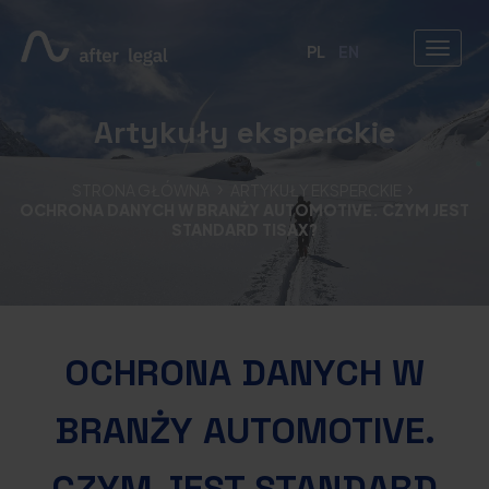
PL
EN
Artykuły eksperckie
STRONA GŁÓWNA
ARTYKUŁY EKSPERCKIE
OCHRONA DANYCH W BRANŻY AUTOMOTIVE. CZYM JEST
STANDARD TISAX?
OCHRONA DANYCH W
BRANŻY AUTOMOTIVE.
CZYM JEST STANDARD