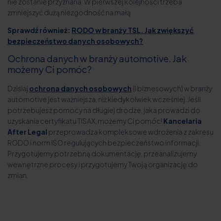
nie zostanie przyznana. W pierwszej kolejności trzeba
zmniejszyć dużą niezgodność na małą.
Sprawdź również:
RODO w branży TSL. Jak zwiększyć
bezpieczeństwo danych osobowych?
Ochrona danych w branży automotive. Jak
możemy Ci pomóc?
Dzisiaj
ochrona danych osobowych
(i biznesowych) w branży
automotive jest ważniejsza, niż kiedykolwiek wcześniej. Jeśli
potrzebujesz pomocy na długiej drodze, jaka prowadzi do
uzyskania certyfikatu TISAX, możemy Ci pomóc!
Kancelaria
After Legal
przeprowadza kompleksowe wdrożenia z zakresu
RODO i norm ISO regulujących bezpieczeństwo informacji.
Przygotujemy potrzebną dokumentację, przeanalizujemy
wewnętrzne procesy i przygotujemy Twoją organizację do
zmian.