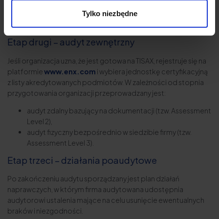
zarządzania informacjami. Choć nie jest on obligatoryjny,
Tylko niezbędne
zwiększa ogólne bezpieczeństwo danych i podnosi szanse na
pozytywne zakończenie audytu.
Etap drugi – audyt zewnętrzny
Jeśli organizacja uzna, że jest gotowa na TISAX, rejestruje się na
platformie
www.enx.com
i wybiera jednostkę certyfikacyjną
z listy akredytowanych podmiotów. W zależności od stopnia
przygotowania organizacji przeprowadzany jest:
audyt zdalny bazujący na dokumentacji (tzw. Assessment
Level 2),
audyt fizyczny bezpośrednio w siedzibie firmy (tzw.
Assessment Level 3).
Etap trzeci – działania poaudytowe
Po zakończeniu audytu sporządzany jest plan działań
naprawczych, w którym firma audytowana udostępnia
audytorowi ustalenia mające na celu usunięcie ewentualnych
braków i niezgodności.