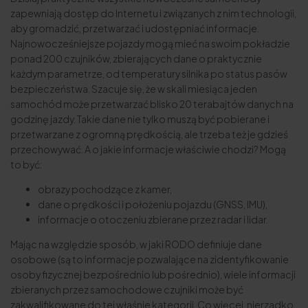
zapewniają dostęp do Internetu i związanych z nim technologii,
aby gromadzić, przetwarzać i udostępniać informacje.
Najnowocześniejsze pojazdy mogą mieć na swoim pokładzie
ponad 200 czujników, zbierających dane o praktycznie
każdym parametrze, od temperatury silnika po status pasów
bezpieczeństwa. Szacuje się, że w skali miesiąca jeden
samochód może przetwarzać blisko 20 terabajtów danych na
godzinę jazdy. Takie dane nie tylko muszą być pobierane i
przetwarzane z ogromną prędkością, ale trzeba też je gdzieś
przechowywać. A o jakie informacje właściwie chodzi? Mogą
to być:
obrazy pochodzące z kamer,
dane o prędkości i położeniu pojazdu (GNSS, IMU),
informacje o otoczeniu zbierane przez radar i lidar.
Mając na względzie sposób, w jaki RODO definiuje dane
osobowe (są to informacje pozwalające na zidentyfikowanie
osoby fizycznej bezpośrednio lub pośrednio), wiele informacji
zbieranych przez samochodowe czujniki może być
zakwalifikowane do tej właśnie kategorii. Co więcej, nierzadko