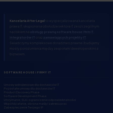
Kancelaria After Legal
to wyspecjalizowana kancelaria
prawa IT, skupiona na obsłudze sektora IT ze szczególnym
naciskiem na
obsługę prawną software house i firm IT
,
Integratorów IT
oraz
zamawiających projekty IT
.
Świadczymy kompleksowe doradztwo prawne i budujemy
mosty porozumienia między zespołami deweloperskimi a
biznesem.
SOFTWARE HOUSE I FIRMY IT
Umowy wdrożeniowe dla dostawców IT
Pozostałe umowy dla dostawców IT
Product Discovery Phase
Software Development Phase
Utrzymanie, SLA i ograniczenie odpowiedzialności
Współdziałanie, obrona marży i zakresu prac
Zabezpieczenie Twojego IP