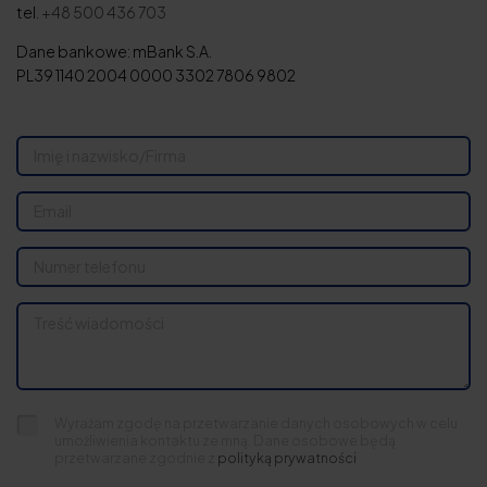
tel.
+48 500 436 703
Dane bankowe: mBank S.A.
PL39 1140 2004 0000 3302 7806 9802
Wyrażam zgodę na przetwarzanie danych osobowych w celu
umożliwienia kontaktu ze mną. Dane osobowe będą
przetwarzane zgodnie z
polityką prywatności