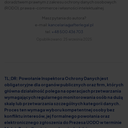
doradztwem prawnym z zakresu ochrony danych osobowych
(RODO), prawa e-commerce i własności intelektualnej.
Masz pytania do autora?
e-mail:
kancelaria@afterlegal.pl
tel.
+48 500 436 703
Opublikowano: 25 września 2025
TL;DR: Powołanie Inspektora Ochrony Danych jest
obligatoryjne dla organów publicznych oraz firm, których
główna działalność polega na operacjach przetwarzania
wymagających regularnego monitorowania osób na dużą
skalę lub przetwarzania szczególnych kategorii danych.
Proces ten wymaga wyboru kompetentnej osoby bez
konfliktu interesów, jej formalnego powołania oraz
elektronicznego zgłoszenia do Prezesa UODO w terminie