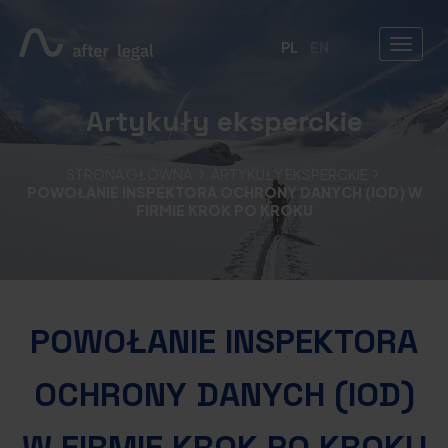
PL
EN
Artykuły eksperckie
STRONA GŁÓWNA
ARTYKUŁY EKSPERCKIE
POWOŁANIE INSPEKTORA OCHRONY DANYCH (IOD) W
FIRMIE KROK PO KROKU
POWOŁANIE INSPEKTORA
OCHRONY DANYCH (IOD)
W FIRMIE KROK PO KROKU