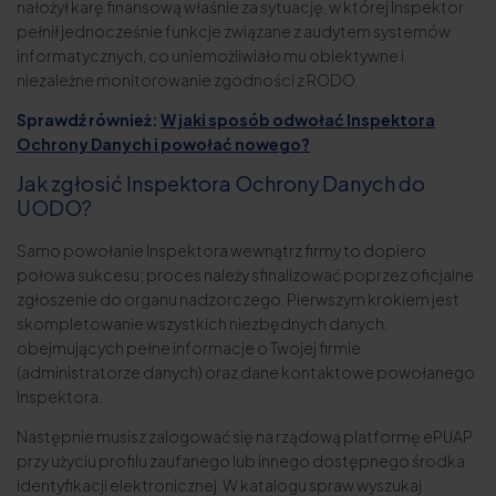
nałożył karę finansową właśnie za sytuację, w której Inspektor
pełnił jednocześnie funkcje związane z audytem systemów
informatycznych, co uniemożliwiało mu obiektywne i
niezależne monitorowanie zgodności z RODO.
Sprawdź również:
W jaki sposób odwołać Inspektora
Ochrony Danych i powołać nowego?
Jak zgłosić Inspektora Ochrony Danych do
UODO?
Samo powołanie Inspektora wewnątrz firmy to dopiero
połowa sukcesu; proces należy sfinalizować poprzez oficjalne
zgłoszenie do organu nadzorczego. Pierwszym krokiem jest
skompletowanie wszystkich niezbędnych danych,
obejmujących pełne informacje o Twojej firmie
(administratorze danych) oraz dane kontaktowe powołanego
Inspektora.
Następnie musisz zalogować się na rządową platformę ePUAP
przy użyciu profilu zaufanego lub innego dostępnego środka
identyfikacji elektronicznej. W katalogu spraw wyszukaj