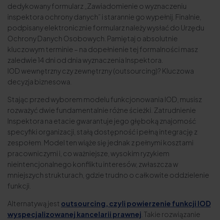
dedykowany formularz „Zawiadomienie o wyznaczeniu
inspektora ochrony danych” i starannie go wypełnij. Finalnie,
podpisany elektronicznie formularz należy wysłać do Urzędu
Ochrony Danych Osobowych. Pamiętaj o absolutnie
kluczowym terminie – na dopełnienie tej formalności masz
zaledwie 14 dni od dnia wyznaczenia Inspektora.
IOD wewnętrzny czy zewnętrzny (outsourcing)? Kluczowa
decyzja biznesowa.
Stając przed wyborem modelu funkcjonowania IOD, musisz
rozważyć dwie fundamentalnie różne ścieżki. Zatrudnienie
Inspektora na etacie gwarantuje jego głęboką znajomość
specyfiki organizacji, stałą dostępność i pełną integrację z
zespołem. Model ten wiąże się jednak z pełnymi kosztami
pracowniczymi i, co ważniejsze, wysokim ryzykiem
nieintencjonalnego konfliktu interesów, zwłaszcza w
mniejszych strukturach, gdzie trudno o całkowite oddzielenie
funkcji.
Alternatywą jest
outsourcing, czyli powierzenie funkcji IOD
wyspecjalizowanej kancelarii prawnej
. Takie rozwiązanie