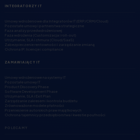
INTEGRATORZY IT
Umowy wdrożeniowe dla Integratorów IT (ERP/CRM/Cloud)
Pozostałe umowy i partnerstwa strategiczne
Faza analizy przedwdrożeniowej
Faza wdrożenia (Customizacja i roll-out)
Utrzymanie, SLA i chmura (Cloud/SaaS)
Zabezpieczenie rentowności i zarządzanie zmianą
Ochrona IP, licencje i compliance
ZAMAWIAJĄCY IT
Umowy wdrożeniowe na systemy IT
Pozostałe umowy IT
Product Discovery Phase
Software Development Phase
Utrzymanie, SLA i Exit Plan
Zarządzanie zakresem i kontrola budżetu
Zrównoważone modele płatności
Przeniesienie autorskich praw majątkowych
Ochrona tajemnicy przedsiębiorstwa i kwestie poufności
POLECAMY