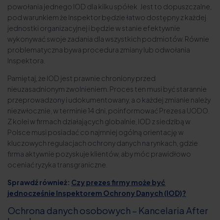
powołania jednego IOD dla kilku spółek. Jest to dopuszczalne,
pod warunkiem że Inspektor będzie łatwo dostępny z każdej
jednostki organizacyjnej i będzie w stanie efektywnie
wykonywać swoje zadania dla wszystkich podmiotów. Równie
problematyczna bywa procedura zmiany lub odwołania
Inspektora.
Pamiętaj, że IOD jest prawnie chroniony przed
nieuzasadnionym zwolnieniem. Proces ten musi być starannie
przeprowadzony i udokumentowany, a o każdej zmianie należy
niezwłocznie, w terminie 14 dni, poinformować Prezesa UODO.
Z kolei w firmach działających globalnie, IOD z siedzibą w
Polsce musi posiadać co najmniej ogólną orientację w
kluczowych regulacjach ochrony danych na rynkach, gdzie
firma aktywnie pozyskuje klientów, aby móc prawidłowo
oceniać ryzyka transgraniczne.
Sprawdź również:
Czy prezes firmy może być
jednocześnie Inspektorem Ochrony Danych (IOD)?
Ochrona danych osobowych – Kancelaria After