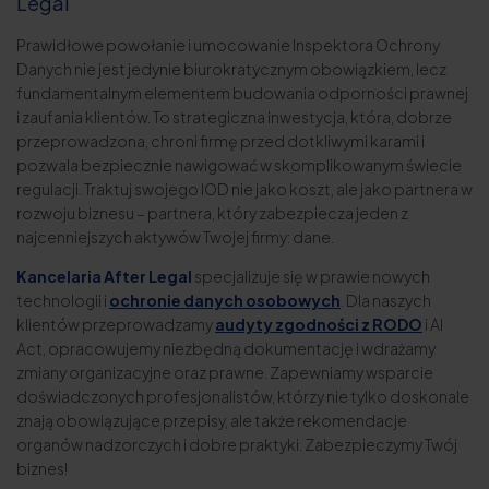
Legal
Prawidłowe powołanie i umocowanie Inspektora Ochrony
Danych nie jest jedynie biurokratycznym obowiązkiem, lecz
fundamentalnym elementem budowania odporności prawnej
i zaufania klientów. To strategiczna inwestycja, która, dobrze
przeprowadzona, chroni firmę przed dotkliwymi karami i
pozwala bezpiecznie nawigować w skomplikowanym świecie
regulacji. Traktuj swojego IOD nie jako koszt, ale jako partnera w
rozwoju biznesu – partnera, który zabezpiecza jeden z
najcenniejszych aktywów Twojej firmy: dane.
Kancelaria After Legal
specjalizuje się w prawie nowych
technologii i
ochronie danych osobowych
. Dla naszych
klientów przeprowadzamy
audyty zgodności z RODO
i AI
Act, opracowujemy niezbędną dokumentację i wdrażamy
zmiany organizacyjne oraz prawne. Zapewniamy wsparcie
doświadczonych profesjonalistów, którzy nie tylko doskonale
znają obowiązujące przepisy, ale także rekomendacje
organów nadzorczych i dobre praktyki. Zabezpieczymy Twój
biznes!