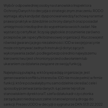
Wybór odpowiedniej osoby na stanowisko Inspektora
Ochrony Danych to decyzja o strategicznym znaczeniu. RODO
wymaga, aby kandydat dysponował wiedzą fachową na temat
prawa i praktyk w dziedzinie ochrony danych oraz posiadał
umiejętności niezbędne do wypełniania swoich zadań. Nie
wystarczy certyfikat; liczy się głębokie zrozumienie zarówno
przepisów, jak i specyfiki biznesowej organizacji. Kluczowa jest
również gwarancja jego niezależności. IOD w swojej pracy nie
może otrzymywać żadnych instrukcji dotyczących
wykonywania zadań, podlega bezpośrednio najwyższemu
kierownictwu i jest chroniony przed odwołaniem lub
ukaraniem za działania związane ze swoją funkcją.
Największą pułapką, w którą wpadają organizacje, jest
generowanie konfliktu interesów. IOD nie może pełnić w firmie
funkcji, które pozwalałyby mu samodzielnie określać cele i
sposoby przetwarzania danych. Łączenie tej roli ze
stanowiskiem dyrektora IT, szefa działu kadr czy członka
zarządu jest niedopuszczalne i stanowi prostą drogę do
sankcji. Prezes UODO w decyzji o sygnaturze DKN.5131.22.2022