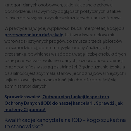
kategorii danych osobowych, takich jak dane o zdrowiu,
pochodzeniu rasowym czy poglądach politycznych, a także
danych dotyczących wyroków skazujących i naruszeń prawa.
W praktyce najwięcej wątpliwości budzi interpretacja pojęcia
przetwarzania na dużą skalę
. Ustawodawca celowo nie
wprowadził sztywnych progów, co zmusza przedsiębiorców
do samodzielnej, opartej na ryzyku oceny. Analizując tę
przesłankę, powinieneś wziąć pod uwagę liczbę osób, których
dane przetwarzasz, wolumen danych, różnorodność operacji
oraz geograficzny zasięg działalności. Błędne uznanie, że skala
działalności jest zbyt mała, stanowi jedno z najpoważniejszych i
najkosztowniejszych zaniedbań, jakich może dopuścić się
administrator danych.
Sprawdź również:
Outsourcing funkcji Inspektora
Ochrony Danych (IOD) do naszej kancelarii. Sprawdź, jak
możemy Ci pomóc!
Kwalifikacje kandydata na IOD – kogo szukać na
to stanowisko?