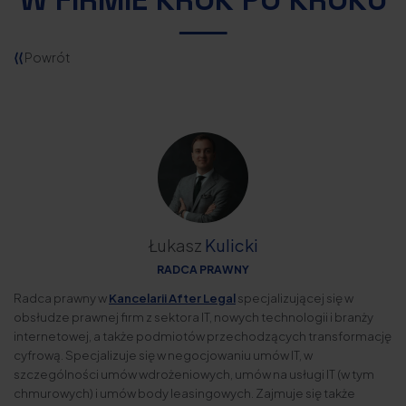
⟨⟨
Powrót
Łukasz
Kulicki
RADCA PRAWNY
Radca prawny w
Kancelarii After Legal
specjalizującej się w
obsłudze prawnej firm z sektora IT, nowych technologii i branży
internetowej, a także podmiotów przechodzących transformację
cyfrową. Specjalizuje się w negocjowaniu umów IT, w
szczególności umów wdrożeniowych, umów na usługi IT (w tym
chmurowych) i umów body leasingowych. Zajmuje się także