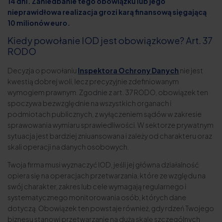
14 dni. Zaniedbanie tego obowiązku lub jego
nieprawidłowa realizacja grozi karą finansową sięgającą
10 milionów euro.
Kiedy powołanie IOD jest obowiązkowe? Art. 37
RODO
Decyzja o powołaniu
Inspektora Ochrony Danych
nie jest
kwestią dobrej woli, lecz precyzyjnie zdefiniowanym
wymogiem prawnym. Zgodnie z art. 37 RODO, obowiązek ten
spoczywa bezwzględnie na wszystkich organach i
podmiotach publicznych, z wyłączeniem sądów w zakresie
sprawowania wymiaru sprawiedliwości. W sektorze prywatnym
sytuacja jest bardziej zniuansowana i zależy od charakteru oraz
skali operacji na danych osobowych.
Twoja firma musi wyznaczyć IOD, jeśli jej główna działalność
opiera się na operacjach przetwarzania, które ze względu na
swój charakter, zakres lub cele wymagają regularnego i
systematycznego monitorowania osób, których dane
dotyczą. Obowiązek ten powstaje również, gdy rdzeń Twojego
biznesu stanowi przetwarzanie na dużą skalę szczególnych