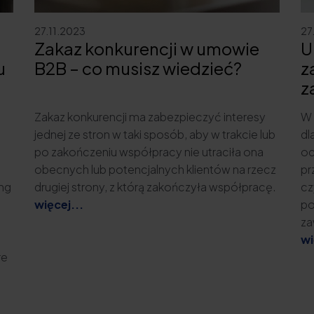
27.11.2023
27
Zakaz konkurencji w umowie
U
u
B2B – co musisz wiedzieć?
z
z
Zakaz konkurencji ma zabezpieczyć interesy
W 
jednej ze stron w taki sposób, aby w trakcie lub
dl
po zakończeniu współpracy nie utraciła ona
oc
obecnych lub potencjalnych klientów na rzecz
pr
ing
drugiej strony, z którą zakończyła współpracę.
cz
więcej...
po
za
wi
re