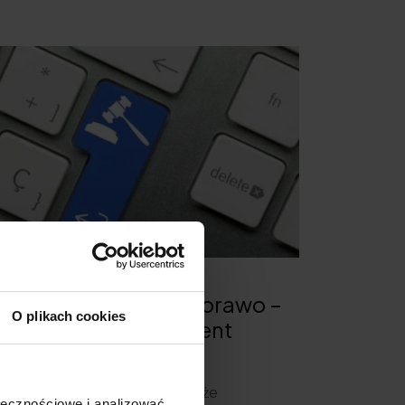
.01.2020
ontent marketing a prawo –
O plikach cookies
rawne aspekty content
arketingu
kogo nie trzeba przekonywać, że
ołecznościowe i analizować