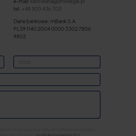
e-mail:
kancelaria@afterlegal.pl
tel.
+48 500 436 703
Dane bankowe: mBank S.A.
PL39 1140 2004 0000 3302 7806
9802
anych osobowych w celu umożliwienia kontaktu
warzane zgodnie z
polityką prywatności