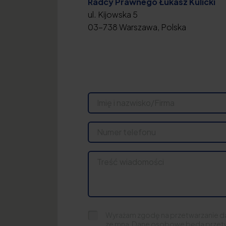
Radcy Prawnego Łukasz Kulicki
ul. Kijowska 5
03-738 Warszawa, Polska
Wyrażam zgodę na przetwarzanie d
ze mną. Dane osobowe będą przet