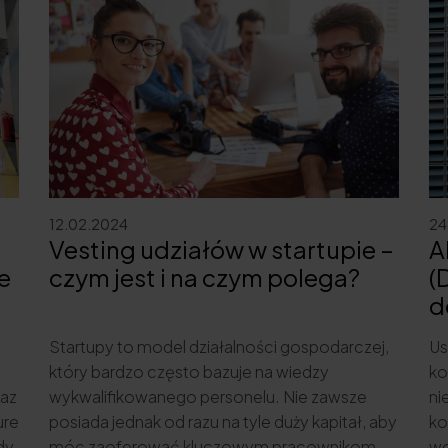
12.02.2024
24
Vesting udziałów w startupie –
A
je
czym jest i na czym polega?
(
d
Startupy to model działalności gospodarczej,
Us
który bardzo często bazuje na wiedzy
ko
raz
wykwalifikowanego personelu. Nie zawsze
ni
ure
posiada jednak od razu na tyle duży kapitał, aby
ko
dy
móc zaoferować kluczowym pracownikom
wc