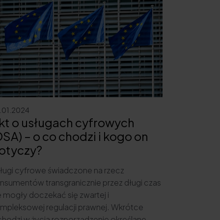
.01.2024
kt o usługach cyfrowych
DSA) – o co chodzi i kogo on
otyczy?
ługi cyfrowe świadczone na rzecz
nsumentów transgranicznie przez długi czas
e mogły doczekać się zwartej i
mpleksowej regulacji prawnej. Wkrótce
hodzi w życia rozporządzenie określane