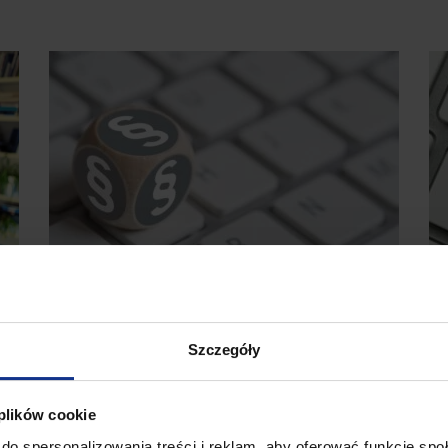
18.03.2020
21
Ochrona danych osobowych
C
Szczegóły
w kampaniach e-mail
p
marketingowych
m
 plików cookie
E-mail to jedno z podstawowych narzędzi
Ni
do spersonalizowania treści i reklam, aby oferować funkcje sp