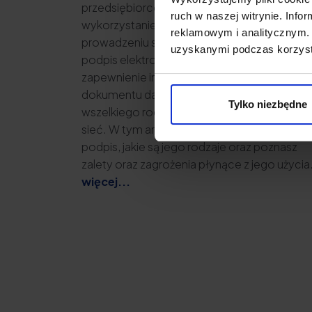
przedsiębiorców decyduje się na
ruch w naszej witrynie. Inf
wykorzystanie nowoczesnych narzędzi w
reklamowym i analitycznym. 
prowadzeniu swojej firmy. Jednym z nich jest
uzyskanymi podczas korzysta
podpis elektroniczny, który poprzez
zapewnienie integralności i uwierzytelnienie
dokumentu daje możliwość zawierania
Tylko niezbędne
wszelkiego rodzaj umów i transakcji poprzez
sieć. W tym artykule dowiesz się czym jest e
podpis, jakie są jego rodzaje oraz poznasz
zalety oraz zagrożenia płynące z jego użycia
więcej...