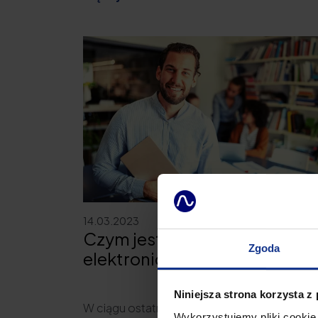
14.03.2023
Czym jest podpis
Zgoda
elektroniczny?
Niniejsza strona korzysta z
W ciągu ostatnich lat coraz więcej
Wykorzystujemy pliki cookie 