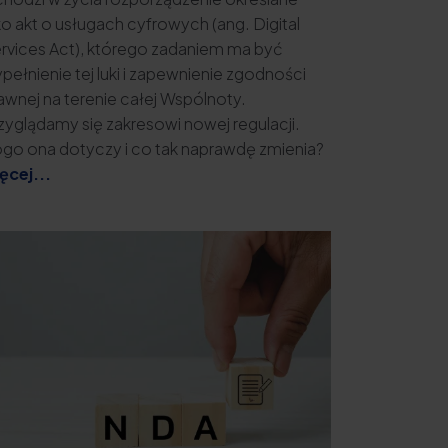
ko akt o usługach cyfrowych (ang. Digital
rvices Act), którego zadaniem ma być
pełnienie tej luki i zapewnienie zgodności
awnej na terenie całej Wspólnoty.
zyglądamy się zakresowi nowej regulacji.
go ona dotyczy i co tak naprawdę zmienia?
ęcej...