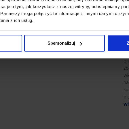
używanych w działaniach marketingowych.
na
ormacje o tym, jak korzystasz z naszej witryny, udostępniamy p
Trudno sobie wyobrazić budowanie marki bez
by
Partnerzy mogą połączyć te informacje z innymi danymi otrzym
prowadzenia chociażby newslettera lub
sp
nia z ich usług.
szkoleń internetowych i webinarów.
ro
więcej...
na
cz
Spersonalizuj
Z
ma
-
do
gr
.
zb
wi
na
ka
pl
wi