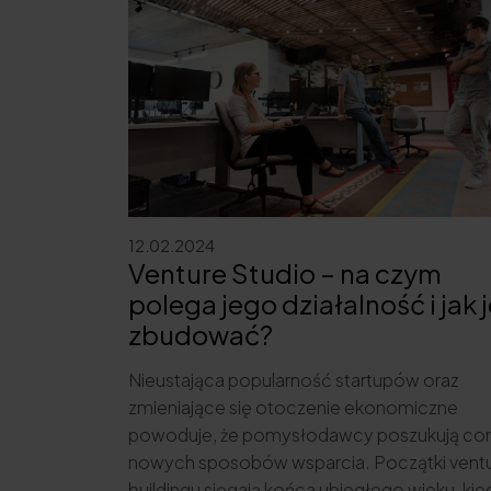
12.02.2024
Venture Studio – na czym
polega jego działalność i jak 
zbudować?
Nieustająca popularność startupów oraz
zmieniające się otoczenie ekonomiczne
powoduje, że pomysłodawcy poszukują co
nowych sposobów wsparcia. Początki vent
buildingu sięgają końca ubiegłego wieku, kie