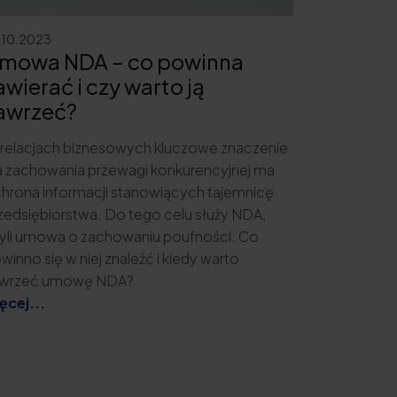
.10.2023
mowa NDA – co powinna
awierać i czy warto ją
awrzeć?
relacjach biznesowych kluczowe znaczenie
a zachowania przewagi konkurencyjnej ma
hrona informacji stanowiących tajemnicę
zedsiębiorstwa. Do tego celu służy NDA,
yli umowa o zachowaniu poufności. Co
winno się w niej znaleźć i kiedy warto
wrzeć umowę NDA?
ęcej...