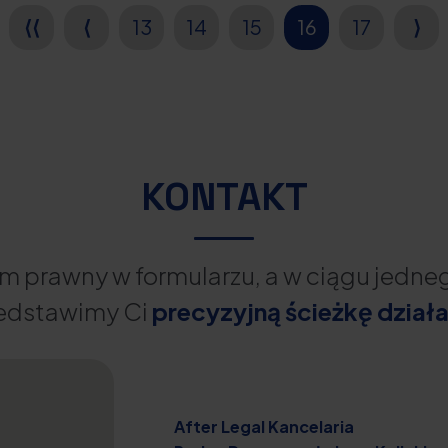
⟨⟨
⟨
13
14
15
16
17
⟩
KONTAKT
m prawny w formularzu, a w ciągu jedn
edstawimy Ci
precyzyjną ścieżkę działa
After Legal Kancelaria