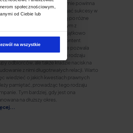
jważniejszą kwestią w każdej firmie powinna
artnerom społecznościowym,
ć sprzedaż. Dlatego, aby osiągać sukcesy w
anymi od Ciebie lub
rzedaży, przedsiębiorcy sięgają po różne
związania marketingowe. Jednym z
jskuteczniejszych i ostatnio wyjątkowo
ęsto wykorzystywanym jest content
ezwól na wszystkie
rketing. Jego wykorzystywanie pozwala
trzeć nie tylko do określonego rodzaju
upy odbiorców, ale także kładzie nacisk na
udowanie z nimi długotrwałych relacji. Warto
ęc wiedzieć o jakich kwestiach prawnych
leży pamiętać, prowadząc tego rodzaju
mpanie. Tym bardziej, gdy jest ona
anowana na dłuższy okres.
ęcej...