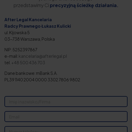
przedstawimy Ci
precyzyjną ścieżkę działania.
After Legal Kancelaria
Radcy Prawnego Łukasz Kulicki
ul. Kijowska 5
03-738 Warszawa, Polska
NIP: 5252397867
e-mail:
kancelaria@afterlegal.pl
tel.
+48 500 436 703
Dane bankowe: mBank S.A.
PL39 1140 2004 0000 3302 7806 9802