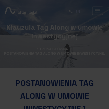
PL
EN
Klauzula Tag Along w umowie
inwestycyjnej
STRONA GŁÓWNA
POSTANOWIENIA TAG ALONG W UMOWIE INWESTYCYJNEJ
POSTANOWIENIA TAG
ALONG W UMOWIE
INWESTYCYJNEJ