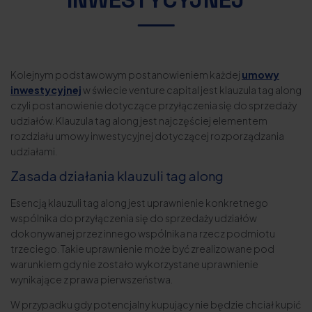
Kolejnym podstawowym postanowieniem każdej
umowy
inwestycyjnej
w świecie venture capital jest klauzula tag along
czyli postanowienie dotyczące przyłączenia się do sprzedaży
udziałów. Klauzula tag along jest najczęściej elementem
rozdziału umowy inwestycyjnej dotyczącej rozporządzania
udziałami.
Zasada działania klauzuli tag along
Esencją klauzuli tag along jest uprawnienie konkretnego
wspólnika do przyłączenia się do sprzedaży udziałów
dokonywanej przez innego wspólnika na rzecz podmiotu
trzeciego. Takie uprawnienie może być zrealizowane pod
warunkiem gdy nie zostało wykorzystane uprawnienie
wynikające z prawa pierwszeństwa.
W przypadku gdy potencjalny kupujący nie będzie chciał kupić