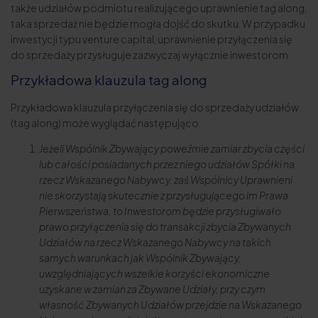
także udziałów podmiotu realizującego uprawnienie tag along,
taka sprzedaż nie będzie mogła dojść do skutku. W przypadku
inwestycji typu venture capital, uprawnienie przyłączenia się
do sprzedaży przysługuje zazwyczaj wyłącznie inwestorom.
Przykładowa klauzula tag along
Przykładowa klauzula przyłączenia się do sprzedaży udziałów
(tag along) może wyglądać następująco:
Jeżeli Wspólnik Zbywający poweźmie zamiar zbycia części
lub całości posiadanych przez niego udziałów Spółki na
rzecz Wskazanego Nabywcy, zaś Wspólnicy Uprawnieni
nie skorzystają skutecznie z przysługującego im Prawa
Pierwszeństwa, to Inwestorom będzie przysługiwało
prawo przyłączenia się do transakcji zbycia Zbywanych
Udziałów na rzecz Wskazanego Nabywcy na takich
samych warunkach jak Wspólnik Zbywający,
uwzględniających wszelkie korzyści ekonomiczne
uzyskane w zamian za Zbywane Udziały, przy czym
własność Zbywanych Udziałów przejdzie na Wskazanego