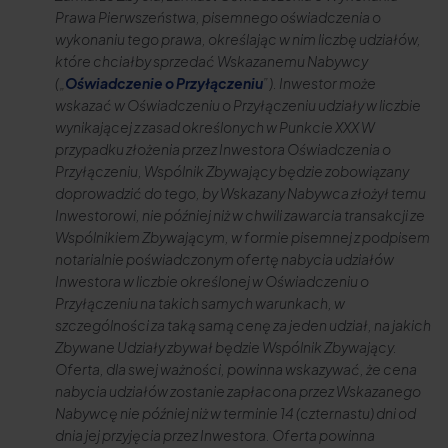
Prawa Pierwszeństwa, pisemnego oświadczenia o
wykonaniu tego prawa, określając w nim liczbę udziałów,
które chciałby sprzedać Wskazanemu Nabywcy
(„
Oświadczenie o Przyłączeniu
”). Inwestor może
wskazać w Oświadczeniu o Przyłączeniu udziały w liczbie
wynikającej z zasad określonych w Punkcie XXX W
przypadku złożenia przez Inwestora Oświadczenia o
Przyłączeniu, Wspólnik Zbywający będzie zobowiązany
doprowadzić do tego, by Wskazany Nabywca złożył temu
Inwestorowi, nie później niż w chwili zawarcia transakcji ze
Wspólnikiem Zbywającym, w formie pisemnej z podpisem
notarialnie poświadczonym ofertę nabycia udziałów
Inwestora w liczbie określonej w Oświadczeniu o
Przyłączeniu na takich samych warunkach, w
szczególności za taką samą cenę za jeden udział, na jakich
Zbywane Udziały zbywał będzie Wspólnik Zbywający.
Oferta, dla swej ważności, powinna wskazywać, że cena
nabycia udziałów zostanie zapłacona przez Wskazanego
Nabywcę nie później niż w terminie 14 (czternastu) dni od
dnia jej przyjęcia przez Inwestora. Oferta powinna