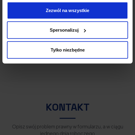
drag along, czyli prawo pociągnięcia do zbycia
Zezwól na wszystkie
udziałów,
lock-up,
zakaz konkurencji i działania na rzecz spółki,
Spersonalizuj
prawo odkupu i reverse vesting,
odpowiedzialność stron,
wygaśnięcie umowy,
Tylko niezbędne
poufność.
KONTAKT
Opisz swój problem prawny w formularzu, a w ciągu
jednego dnia roboczego