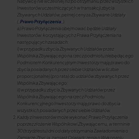
Nabywcę nie wcześniej niż po otrzymaniu przez wszystkich
Inwestorów uczestniczących w transakcji zbycia
Zbywanych Udziałów, pełnej ceny za Zbywane Udziały
(„
Prawo Przyłączenia
„).
a) Prawo Przyłączenia obejmować będzie Udziały
Inwestorów, korzystających z Prawa Przyłączenia na
następujących zasadach:
i) w przypadku zbycia Zbywanych Udziałów przez
Wspólnika Zbywającego na rzecz podmiotu niebędącego
Podmiotem Konkurencyjnym Inwestorzy mają prawo do
zbycia posiadanych przez siebie Udziałów w liczbie
proporcjonalnej (pro rata) do udziałów zbywanych przez
Wspólnika Zbywającego;
ii) w przypadku zbycia Zbywanych Udziałów przez
Wspólnika Zbywającego na rzecz Podmiotu
Konkurencyjnego Inwestorzy mają prawo do zbycia
wszystkich posiadanych przez siebie Udziałów.
Każdy z Inwestorów może wykonać Prawo Przyłączenia
poprzez złożenie Wspólnikowi Zbywającemu, w terminie
30 (trzydziestu) dni od daty otrzymania Zawiadomienia o
Zamiarze Zbycia, zamiast Oświadczenia o Wykonaniu