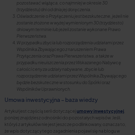
pozostawać wiążąca, co najmniej w okresie 30
(trzydziestu) dni od dnia jej doręczenia.
Oświadczenie o Przyłączeniu jest bezskuteczne, jeżeli nie
zostanie złożone w wyżej wymienionym 30 (trzydziesto)
dniowym terminie lub jeżeli zostanie wykonane Prawo
Pierwszeństwa.
W przypadku zbycia lub rozporządzenia udziałami przez
Wspólnika Zbywającego z naruszeniem Prawa
Przyłączenia oraz Prawa Pierwszeństwa, a także w
przypadku nieuiszczenia przez Wskazanego Nabywcę
całości ceny za udziały nabywane, zbycie lub
rozporządzenie udziałami przez Wspólnika Zbywającego
będzie bezskuteczne w stosunku do Spółki oraz
Wspólników Uprawnionych.
Umowa inwestycyjna – baza wiedzy
Artykuł jest częścią serii dotyczącej
umowy inwestycyjnej
,
poniżej znajdziesz odnośniki do pozostałych wpisów. Jeśli,
któryś z artykułów nie jest jeszcze podlinkowany, oznacza to,
że wpis dotyczący tego zagadnienia pojawi się na blogu w