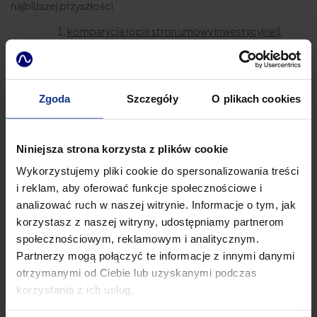
najbliższej przyszłości.
komparycja (opis stron umowy inwestycyjnej),
definicje,
zasady inwestycji, tj. jak ma wyglądać struktura
kapitałowa spółki po dokonaniu inwestycji,
wysokości wkładu inwestora, zasad objęcia
Zgoda
Szczegóły
O plikach cookies
nowych udziałów przez inwestora,
zasady wprowadzania w spółce programów opcji
na akcje dla pracowników (tzw. ESOP),
Niniejsza strona korzysta z plików cookie
anti dilution clause, czyli ochrona inwestora przed
Wykorzystujemy pliki cookie do spersonalizowania treści
rozwodnieniem,
oświadczenia i zapewnienia spółki oraz
i reklam, aby oferować funkcje społecznościowe i
founderów spółki,
analizować ruch w naszej witrynie. Informacje o tym, jak
zasady ładu korporacyjnego, czyli zasady
korzystasz z naszej witryny, udostępniamy partnerom
funkcjonowania walnego zgromadzenia, rady
społecznościowym, reklamowym i analitycznym.
nadzorczej oraz zarządu,
Partnerzy mogą połączyć te informacje z innymi danymi
zasady rozporządzania udziałami,
otrzymanymi od Ciebie lub uzyskanymi podczas
prawo pierwszeństwa nabycia udziałów,
korzystania z ich usług.
tag along, czyli prawo przyłączenia się do zbycia
udziałów,