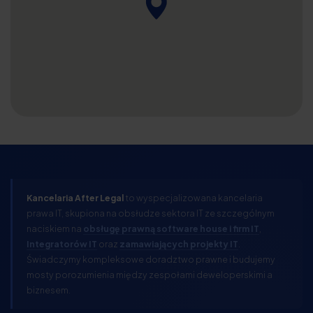
Kancelaria After Legal
to wyspecjalizowana kancelaria
prawa IT, skupiona na obsłudze sektora IT ze szczególnym
naciskiem na
obsługę prawną software house i firm IT
,
Integratorów IT
oraz
zamawiających projekty IT
.
Świadczymy kompleksowe doradztwo prawne i budujemy
mosty porozumienia między zespołami deweloperskimi a
biznesem.