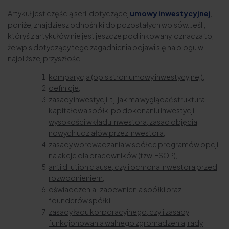
Artykuł jest częścią serii dotyczącej
umowy inwestycyjnej
,
poniżej znajdziesz odnośniki do pozostałych wpisów. Jeśli,
któryś z artykułów nie jest jeszcze podlinkowany, oznacza to,
że wpis dotyczący tego zagadnienia pojawi się na blogu w
najbliższej przyszłości.
komparycja (opis stron umowy inwestycyjnej),
definicje,
zasady inwestycji, tj. jak ma wyglądać struktura
kapitałowa spółki po dokonaniu inwestycji,
wysokości wkładu inwestora, zasad objęcia
nowych udziałów przez inwestora,
zasady wprowadzania w spółce programów opcji
na akcje dla pracowników (tzw. ESOP),
anti dilution clause, czyli ochrona inwestora przed
rozwodnieniem,
oświadczenia i zapewnienia spółki oraz
founderów spółki,
zasady ładu korporacyjnego, czyli zasady
funkcjonowania walnego zgromadzenia, rady