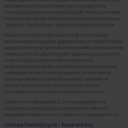
że w pierwszej kolejności inwestorzy otrzymają kwotę
stanowiącą ich pierwotny wkład do spółki. Może być to także
krotność tego wkładu. Następnie kwota, która pozostała po
“spłaceniu” inwestora jest dzielona pomiędzy wspólników.
Powyższy mechanizm dystrybucji środków nie znajduje
zastosowania w przypadku, gdyby w wyniku podziału środków
z wyjścia otrzymanych przez inwestora, miałby otrzymać kwotę
mniejszą niż kwota, jaką otrzymałby, gdyby wszyscy wspólnicy
uczestniczyli w podziale środków, w wysokości
proporcjonalnej do liczby udziałów posiadanych w kapitale
zakładowym spółki. W takim przypadku, środki z wyjścia
zostaną podzielone pomiędzy wszystkich wspólników
proporcjonalnie (pro rata i pari passu) do udziałów
posiadanych przez wszystkich wspólników w spółce.
Dodatkowo trzeba pamiętać, że w sytuacji gdy kwota
pozyskana z transakcji wyjścia nie pozwoli na całkowite
zaspokojenie inwestorów, to całą kwotę dostają inwestorzy.
Umowa inwestycyjna – baza wiedzy