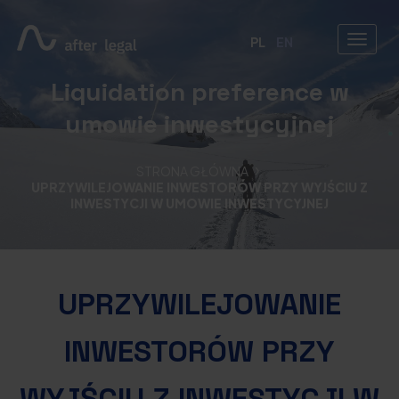
PL
EN
Liquidation preference w
umowie inwestycyjnej
STRONA GŁÓWNA
UPRZYWILEJOWANIE INWESTORÓW PRZY WYJŚCIU Z
INWESTYCJI W UMOWIE INWESTYCYJNEJ
UPRZYWILEJOWANIE
INWESTORÓW PRZY
WYJŚCIU Z INWESTYCJI W