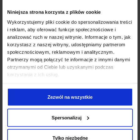
KONTAKT
Niniejsza strona korzysta z plików cookie
Wykorzystujemy pliki cookie do spersonalizowania treści
Opisz swój problem prawny w formularzu, a w ciągu
i reklam, aby oferować funkcje społecznościowe i
jednego dnia roboczego
analizować ruch w naszej witrynie. Informacje o tym, jak
przedstawimy Ci
precyzyjną ścieżkę działania.
korzystasz z naszej witryny, udostępniamy partnerom
społecznościowym, reklamowym i analitycznym.
After Legal Kancelaria
Partnerzy mogą połączyć te informacje z innymi danymi
Radcy Prawnego Łukasz Kulicki
otrzymanymi od Ciebie lub uzyskanymi podczas
ul. Kijowska 5
03-738 Warszawa, Polska
korzystania z ich usług.
NIP: 5252397867
e-mail:
kancelaria@afterlegal.pl
Zezwól na wszystkie
tel.
+48 500 436 703
Dane bankowe: mBank S.A.
PL39 1140 2004 0000 3302 7806 9802
Spersonalizuj
Tylko niezbędne