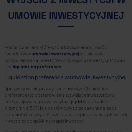
UMOWIE INWESTYCYJNEJ
Postanowieniem, które wzbudza dużo emocji wśród
founderów w
umowie inwestycyjnej
jest klauzula
uprzywilejowania inwestorów przy wyjściu z inwestycji. Mowa o
tzw.
liquidation preference
.
Liquidation preference w umowie inwestycyjnej
Uprzywilejowanie przy wyjściu z inwestycji (liquidation
preference) to postanowienie stawiające inwestorów w
uprzywilejowanej pozycji w sytuacji gdyby spółka lub
przynajmniej 50% jej udziałów były sprzedawane na rzecz
podmiotu trzeciego. Klauzula ta zabezpiecza wkład jaki wnieśli
inwestorzy do spółki na etapie inwestycji.
Zazwyczaj kwota ze sprzedaży spółki dzielona w ten sposób,