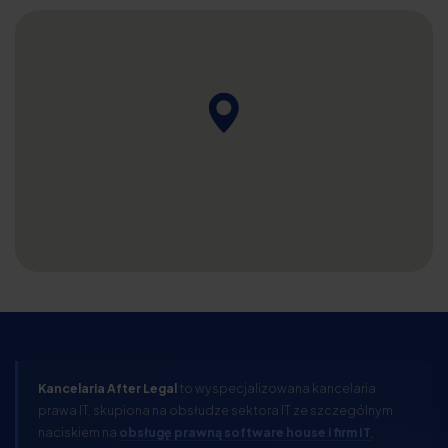
Kancelaria After Legal
to wyspecjalizowana kancelaria
prawa IT, skupiona na obsłudze sektora IT ze szczególnym
naciskiem na
obsługę prawną software house i firm IT
,