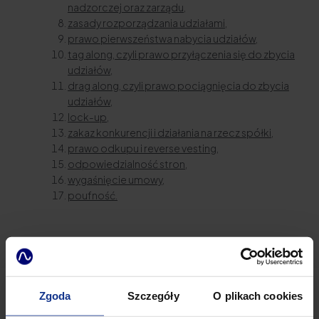
nadzorczej oraz zarządu,
zasady rozporządzania udziałami,
prawo pierwszeństwa nabycia udziałów,
tag along, czyli prawo przyłączenia się do zbycia
udziałów,
drag along, czyli prawo pociągnięcia do zbycia
udziałów,
lock-up,
zakaz konkurencji i działania na rzecz spółki,
prawo odkupu i reverse vesting,
odpowiedzialność stron,
wygaśnięcie umowy,
poufność.
Zgoda
Szczegóły
O plikach cookies