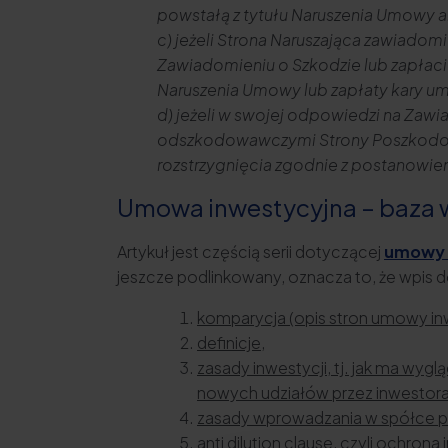
powstałą z tytułu Naruszenia Umowy 
c) jeżeli Strona Naruszająca zawiado
Zawiadomieniu o Szkodzie lub zapłaci
Naruszenia Umowy lub zapłaty kary um
d) jeżeli w swojej odpowiedzi na Zawia
odszkodowawczymi Strony Poszkodowa
rozstrzygnięcia zgodnie z postanowie
Umowa inwestycyjna – baza 
Artykuł jest częścią serii dotyczącej
umowy 
jeszcze podlinkowany, oznacza to, że wpis do
komparycja (opis stron umowy inw
definicje,
zasady inwestycji, tj. jak ma wyg
nowych udziałów przez inwestora
zasady wprowadzania w spółce pr
anti dilution clause, czyli ochro