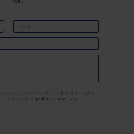
9802
anych osobowych w celu umożliwienia kontaktu
warzane zgodnie z
polityką prywatności