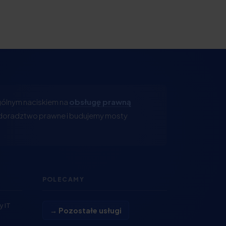
ególnym naciskiem na
obsługę prawną
oradztwo prawne i budujemy mosty
POLECAMY
 IT
→ Pozostałe usługi