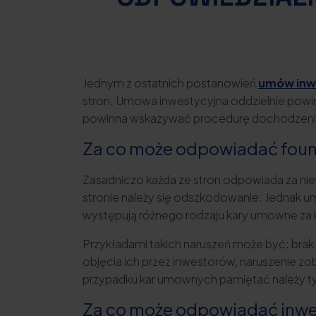
Jednym z ostatnich postanowień
umów inw
stron. Umowa inwestycyjna oddzielnie powi
powinna wskazywać procedurę dochodzenia
Za co może odpowiadać fou
Zasadniczo każda ze stron odpowiada za nie
stronie należy się odszkodowanie. Jednak 
występują różnego rodzaju kary umowne za 
Przykładami takich naruszeń może być: bra
objęcia ich przez inwestorów, naruszenie zo
przypadku kar umownych pamiętać należy ty
Za co może odpowiadać inwe