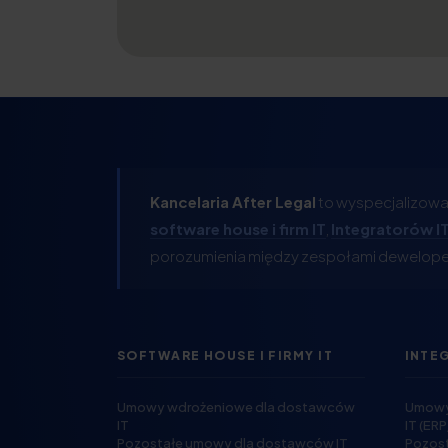
Kancelaria After Legal
to wyspecjalizowan
software house i firm IT
,
Integratorów I
porozumienia między zespołami deweloper
SOFTWARE HOUSE I FIRMY IT
INTE
Umowy wdrożeniowe dla dostawców
Umowy 
IT
IT (ER
Pozostałe umowy dla dostawców IT
Pozost