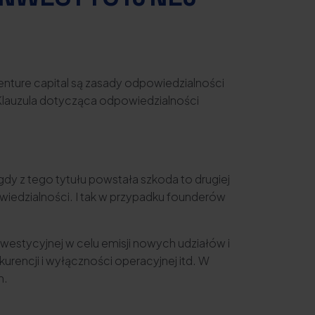
nture capital są zasady odpowiedzialności
Klauzula dotycząca odpowiedzialności
y z tego tytułu powstała szkoda to drugiej
iedzialności. I tak w przypadku founderów
estycyjnej w celu emisji nowych udziałów i
urencji i wyłączności operacyjnej itd. W
h.