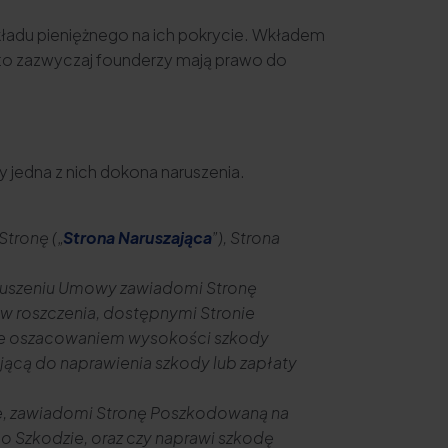
ładu pieniężnego na ich pokrycie. Wkładem
, to zazwyczaj founderzy mają prawo do
 jedna z nich dokona naruszenia.
Stronę („
Strona Naruszająca
”), Strona
Naruszeniu Umowy zawiadomi Stronę
w roszczenia, dostępnymi Stronie
rze oszacowaniem wysokości szkody
ającą do naprawienia szkody lub zapłaty
zie, zawiadomi Stronę Poszkodowaną na
o Szkodzie, oraz czy naprawi szkodę