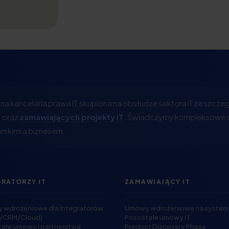
a kancelaria prawa IT, skupiona na obsłudze sektora IT ze szcz
T
oraz
zamawiających projekty IT
. Świadczymy kompleksowe d
skimi a biznesem.
GRATORZY IT
ZAMAWIAJĄCY IT
wdrożeniowe dla Integratorów
Umowy wdrożeniowe na systemy
P/CRM/Cloud)
Pozostałe umowy IT
ałe umowy i partnerstwa
Product Discovery Phase