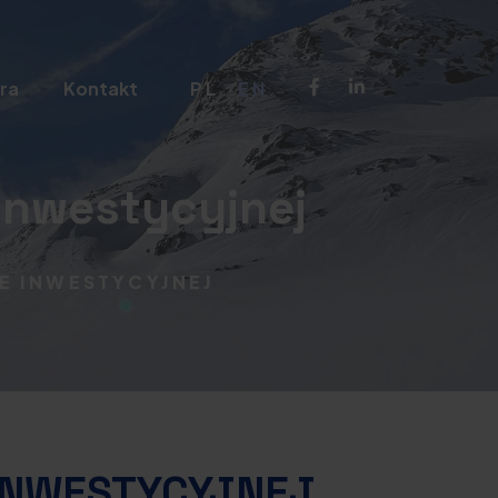
ra
Kontakt
PL
EN
inwestycyjnej
E INWESTYCYJNEJ
INWESTYCYJNEJ