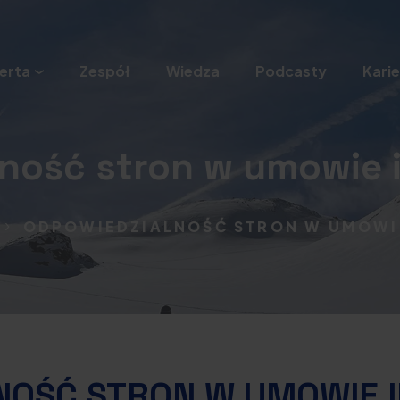
erta
Zespół
Wiedza
Podcasty
Karie
ność stron w umowie 
A
ODPOWIEDZIALNOŚĆ STRON W UMOWI
NOŚĆ STRON W UMOWIE 