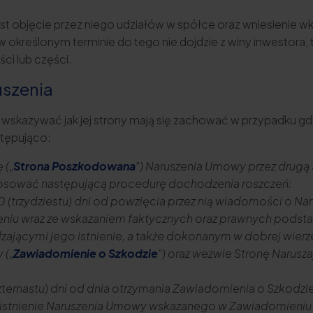
objęcie przez niego udziałów w spółce oraz wniesienie wk
w określonym terminie do tego nie dojdzie z winy inwestora
ci lub części.
uszenia
wskazywać jak jej strony mają się zachować w przypadku gdy
tępująco:
 („
Strona Poszkodowana
”) Naruszenia Umowy przez drugą 
osować następującą procedurę dochodzenia roszczeń:
0 (trzydziestu) dni od powzięcia przez nią wiadomości o 
eniu wraz ze wskazaniem faktycznych oraz prawnych podsta
zającymi jego istnienie, a także dokonanym w dobrej wie
 („
Zawiadomienie o Szkodzie
”) oraz wezwie Stronę Narusz
(czternastu) dni od dnia otrzymania Zawiadomienia o Szkod
je istnienie Naruszenia Umowy wskazanego w Zawiadomieniu 