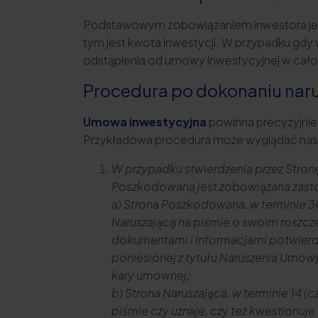
Podstawowym zobowiązaniem inwestora jest 
tym jest kwota inwestycji. W przypadku gdy 
odstąpienia od umowy inwestycyjnej w całoś
Procedura po dokonaniu nar
Umowa inwestycyjna
powinna precyzyjnie 
Przykładowa procedura może wyglądać nas
W przypadku stwierdzenia przez Stronę
Poszkodowana jest zobowiązana zast
a) Strona Poszkodowana, w terminie 3
Naruszającą na piśmie o swoim roszcz
dokumentami i informacjami potwierd
poniesionej z tytułu Naruszenia Umowy
kary umownej;
b) Strona Naruszająca, w terminie 14 
piśmie czy uznaje, czy też kwestionu