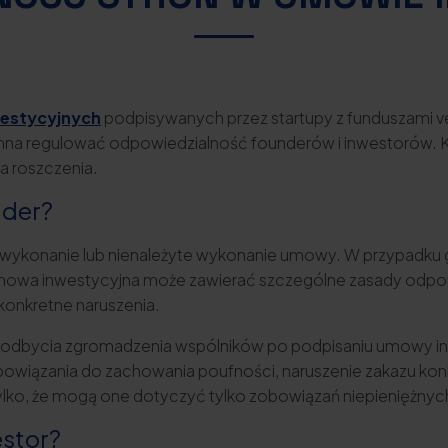
estycyjnych
podpisywanych przez startupy z funduszami ve
nna regulować odpowiedzialność founderów i inwestorów. 
 roszczenia.
nder?
wykonanie lub nienależyte wykonanie umowy. W przypadku gd
umowa inwestycyjna może zawierać szczególne zasady odpow
konkretne naruszenia.
k odbycia zgromadzenia wspólników po podpisaniu umowy inw
bowiązania do zachowania poufności, naruszenie zakazu konk
lko, że mogą one dotyczyć tylko zobowiązań niepieniężnyc
stor?