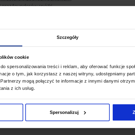
i oraz founderów spółki,
i zasady funkcjonowania walnego zgromadzenia, rady nadzor
iałów,
a się do zbycia udziałów,
Szczegóły
cia do zbycia udziałów,
 plików cookie
ecz spółki,
do spersonalizowania treści i reklam, aby oferować funkcje sp
ormacje o tym, jak korzystasz z naszej witryny, udostępniamy p
Partnerzy mogą połączyć te informacje z innymi danymi otrzym
nia z ich usług.
Spersonalizuj
Z