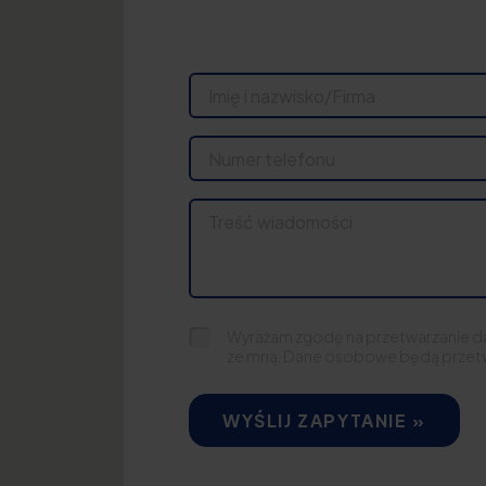
Wyrażam zgodę na przetwarzanie d
ze mną. Dane osobowe będą przet
WYŚLIJ ZAPYTANIE »