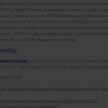
albo zawiadomi Stronę Poszkodowaną czy uznaje podstawę
mi Stronę Poszkodowaną, że zamierza naprawić szkodę z ty
ć karę umowną, wówczas Strona Naruszająca będzie zobowi
ownej w terminie 14 (czternastu) dni od dnia upływu termi
domienie o Szkodzie, Strona Naruszająca w jakimś zakresie 
nej, Stronie Poszkodowanej będzie przysługiwać prawo 
niami Punktu XXX (Rozwiązywanie sporów).
wiedzy
inwestycyjnej
, poniżej znajdziesz odnośniki do pozostałych 
tyczący tego zagadnienia pojawi się na blogu w najbliższej p
estycyjnej),
lądać struktura kapitałowa spółki po dokonaniu inwestycji, w
,
ogramów opcji na akcje dla pracowników (tzw. ESOP),
na inwestora przed rozwodnieniem,