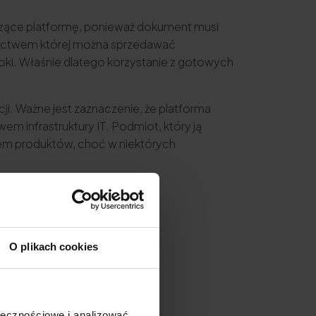
rzące platformę, ponieważ dokument musi
dnictwem której można sprzedawać
oki. Właśnie dlatego korzystanie z gotowych
i. Ważne jest zaznaczenie, że platforma
m infrastruktury IT. Podmiot, który ją
wem produktów, choć w niektórych
O plikach cookies
ołecznościowe i analizować