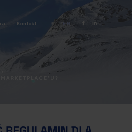
ra
Kontakt
PL
EN
A MARKETPLACE’U?
Ć REGULAMIN DLA