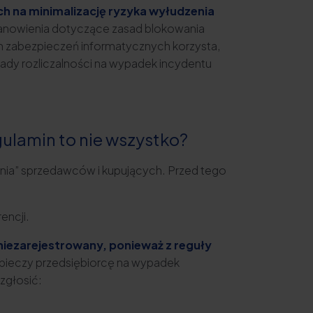
h na minimalizację ryzyka wyłudzenia
tanowienia dotyczące zasad blokowania
ch zabezpieczeń informatycznych korzysta,
sady rozliczalności na wypadek incydentu
ulamin to nie wszystko?
nia” sprzedawców i kupujących. Przed tego
encji.
 niezarejestrowany, ponieważ z reguły
pieczy przedsiębiorcę na wypadek
zgłosić: