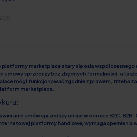
 2025
 że platformy marketplace stały się osią współczesne
ie umowy sprzedaży bez zbędnych formalności, a także 
etplace mógł funkcjonować zgodnie z prawem, trzeba za
platform marketplace.
ykułu:
awieranie umów sprzedaży online w obrocie B2C, B2B i
ternetowej platformy handlowej wymaga spełnienia wi