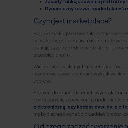
Zasady funkcjonowania platformy m
Dynamiczny rozwój marketplace’a 
Czym jest marketplace?
Pojęcie marketplace zostało zdefiniowane 
produktów, gdzie pojawia się internetowa pl
działająca za pośrednictwem interfejsu onl
przedsiębiorcami.
Większość popularnych marketplace’ów obo
przeprowadzanie płatności, wyszukiwanie pr
sporów.
Stopień złożoności internetowych platform ha
koniecznością zapewnienia zgodności usług
elektroniczną, czy kodeks cywilny, ale t
ma być adresowana do przedsiębiorców, kon
Od czego zacząć tworzenie 