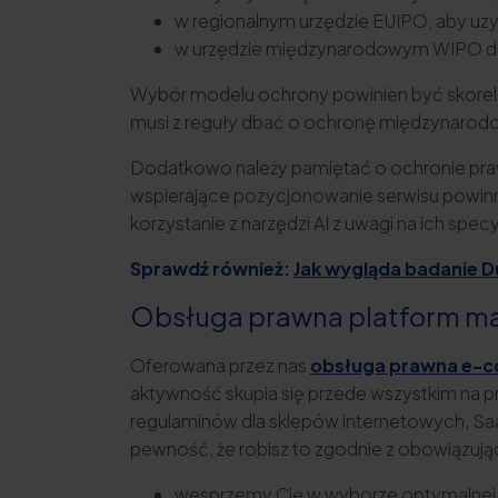
w regionalnym urzędzie EUIPO, aby uzy
w urzędzie międzynarodowym WIPO dla
Wybór modelu ochrony powinien być skorelow
musi z reguły dbać o ochronę międzynarodo
Dodatkowo należy pamiętać o ochronie praw 
wspierające pozycjonowanie serwisu powinn
korzystanie z narzędzi AI z uwagi na ich spe
Sprawdź również:
Jak wygląda badanie Du
Obsługa prawna platform mar
Oferowana przez nas
obsługa prawna e-
aktywność skupia się przede wszystkim na
regulaminów dla sklepów internetowych, SaaS
pewność, że robisz to zgodnie z obowiązuj
wesprzemy Cię w wyborze optymalnej f