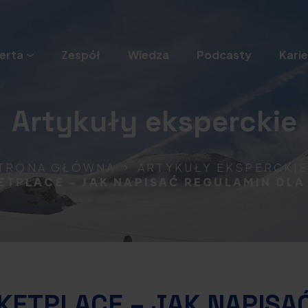
erta
Zespół
Wiedza
Podcasty
Karie
Artykuły eksperckie
TRONA GŁÓWNA
ARTYKUŁY EKSPERCKIE
TPLACE – JAK NAPISAĆ REGULAMIN DL
ETPLACE – JAK NAPISA