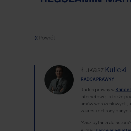
⟨⟨
Powrót
Łukasz
Kulicki
RADCA PRAWNY
Radca prawny w
Kancela
internetowej, a także p
umów wdrożeniowych, um
zakresu ochrony danych
Masz pytania do autora
e-mail:
kancelaria@after