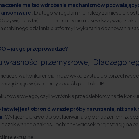
znaczenie ma też wdrożenie mechanizmów pozwalającyc
 ransomware.
Dlatego w regulaminie należy zamieścić pos
 Oczywiście właściciel platformy nie musi wskazywać, z jaki
la stabilnego działania platformy i wykazania dochowania za
O – jak go przeprowadzić?
 własności przemysłowej. Dlaczego reg
co nieuczciwa konkurencja może wykorzystać do „przechwyce
, zarządzając w świadomy sposób portfolio IP.
u towarowego, czyli wyróżnika przedsiębiorcy na tle konkur
atwiej jest obronić w razie próby naruszenia, niż znak
i.
Wyłączne prawo do posługiwania się oznaczeniem zabez
 oczekiwanego zakresu ochrony wniosek o rejestrację należ 
 intelektualnej,