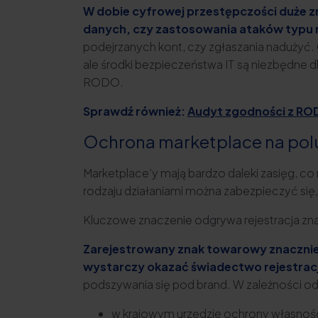
W dobie cyfrowej przestępczości duże 
danych, czy zastosowania ataków typu
podejrzanych kont, czy zgłaszania nadużyć.
ale środki bezpieczeństwa IT są niezbędne d
RODO.
Sprawdź również:
Audyt zgodności z ROD
Ochrona marketplace na polu
Marketplace’y mają bardzo daleki zasięg, 
rodzaju działaniami można zabezpieczyć się
Kluczowe znaczenie odgrywa rejestracja znak
Zarejestrowany znak towarowy znacznie ł
wystarczy okazać świadectwo rejestracj
podszywania się pod brand. W zależności od
w krajowym urzędzie ochrony własności