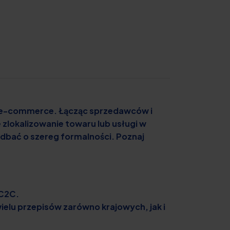
go e-commerce. Łącząc sprzedawców i
zlokalizowanie towaru lub usługi w
dbać o szereg formalności. Poznaj
 C2C.
elu przepisów zarówno krajowych, jak i