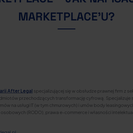
MARKETPLACE’U?
rii After Legal
specjalizującej się w obsłudze prawnej firm z sek
odmiotów przechodzących transformację cyfrową. Specjalizuje 
ów na usługi IT (w tym chmurowych) i umów body leasingowyc
 osobowych (RODO), prawa e-commerce i własności intelektual
?
legal.pl