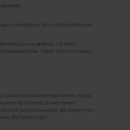
opejskiej,
cy marketplace, który działa lokalnie nie
menty layoutu aplikacji, czy treści
i prawa autorskie. Należy dobrze rozważyć
ości od potrzeb konkretnego Klienta. Nasza
mujemy się oczywiście tworzeniem
lace lub już go prowadzisz, ale chcesz mieć
emy dla Ciebie zrobić:
,