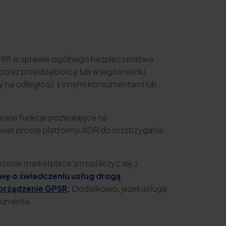
/988 w sprawie ogólnego bezpieczeństwa
rzez przedsiębiorcę lub w jego imieniu,
y na odległość z innymi konsumentami lub
wane funkcje pozwalające na
awet proste platformy ADR do rozstrzygania
zenie marketplace’a musi liczyć się z
awę o świadczeniu usług drogą
orządzenie GPSR
.
Dodatkowo, jeżeli usługa
sumenta.