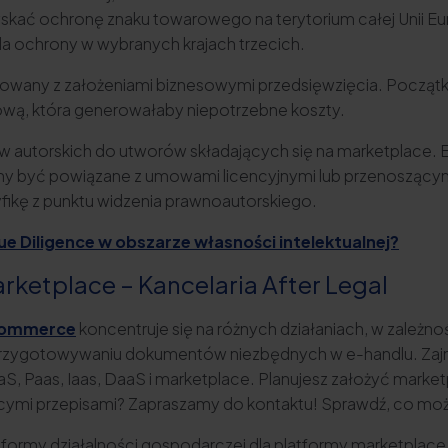
skać ochronę znaku towarowego na terytorium całej Unii Eur
 ochrony w wybranych krajach trzecich.
any z założeniami biznesowymi przedsięwzięcia. Początkują
wą, która generowałaby niepotrzebne koszty.
autorskich do utworów składających się na marketplace. Ele
y być powiązane z umowami licencyjnymi lub przenoszącym
cyfikę z punktu widzenia prawnoautorskiego.
e Diligence w obszarze własności intelektualnej?
ketplace – Kancelaria After Legal
commerce
koncentruje się na różnych działaniach, w zależn
 przygotowywaniu dokumentów niezbędnych w e-handlu. Zaj
, Paas, Iaas, DaaS i marketplace. Planujesz założyć marketp
ącymi przepisami? Zapraszamy do kontaktu! Sprawdź, co moż
ormy działalności gospodarczej dla platformy marketplace