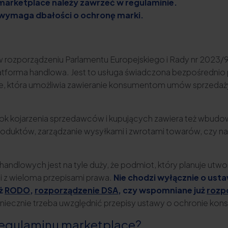
arketplace należy zawrzeć w regulaminie.
wymaga dbałości o ochronę marki.
w rozporządzeniu Parlamentu Europejskiego i Rady nr 2023
atforma handlowa. Jest to usługa świadczona bezpośrednio p
ine, która umożliwia zawieranie konsumentom umów sprzedaż
k kojarzenia sprzedawców i kupujących zawiera też wbudo
oduktów, zarządzanie wysyłkami i zwrotami towarów, czy n
ndlowych jest na tyle duży, że podmiot, który planuje utwor
i z wieloma przepisami prawa.
Nie chodzi wyłącznie o ust
eż
RODO
,
rozporządzenie DSA
, czy wspomniane już
rozp
iecznie trzeba uwzględnić przepisy ustawy o ochronie kon
regulaminu marketplace?